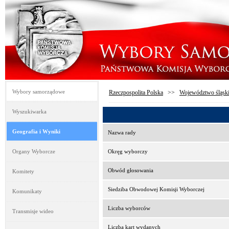
Wybory samorządowe
Rzeczpospolita Polska
>>
Województwo śląsk
Wyszukiwarka
Geografia i Wyniki
Nazwa rady
Organy Wyborcze
Okręg wyborczy
Obwód głosowania
Komitety
Siedziba Obwodowej Komisji Wyborczej
Komunikaty
Liczba wyborców
Transmisje wideo
Liczba kart wydanych