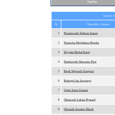
Ogółem
Lista nr 3
Nr
Nazwisko i imiona
1
Pruszkowski Tadeusz Antoni
2
Hoszecka Magdalena Monika
3
Drygała Michał Karol
4
Dembowski Sławomir Piotr
5
Bącik Wojciech Grzegorz
6
Rotkegel Jan Augustyn
7
Ucher Irena Urszula
8
Oleszczuk Łukasz Ryszard
9
Okrzesik Jarosław Marek