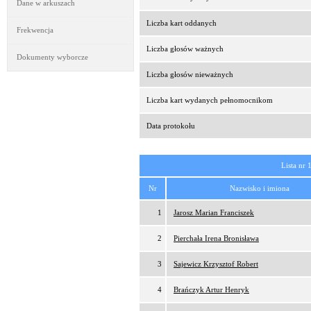
Dane w arkuszach
Liczba kart oddanych
Frekwencja
Liczba głosów ważnych
Dokumenty wyborcze
Liczba głosów nieważnych
Liczba kart wydanych pełnomocnikom
Data protokołu
Lista nr 
Nr
Nazwisko i imiona
1
Jarosz Marian Franciszek
2
Pierchała Irena Bronisława
3
Sajewicz Krzysztof Robert
4
Brańczyk Artur Henryk