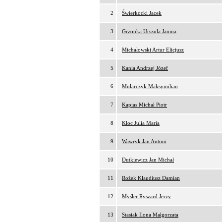
2
Świerkocki Jacek
3
Grzonka Urszula Janina
4
Michałowski Artur Elicjusz
5
Kania Andrzej Józef
6
Mularczyk Maksymilian
7
Kapias Michał Piotr
8
Kloc Julia Maria
9
Wawryk Jan Antoni
10
Dutkiewicz Jan Michał
11
Rożek Klaudiusz Damian
12
Myśler Ryszard Jerzy
13
Stasiak Ilona Małgorzata