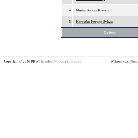
4
Musiał Bartosz Krzysztof
5
Horoszko Patrycja Sylwia
Ogółem
Copyright © 2010 PKW |
helpdesk@poczta.kbw.gov.pl
Wykonawca:
Dituel