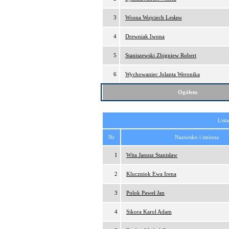
3
Wrona Wojciech Lesław
4
Drewniak Iwona
5
Staniszewski Zbigniew Robert
6
Wychowaniec Jolanta Weronika
Ogółem
List
Nr
Nazwisko i imiona
1
Wita Janusz Stanisław
2
Kluczniok Ewa Irena
3
Polok Paweł Jan
4
Sikora Karol Adam