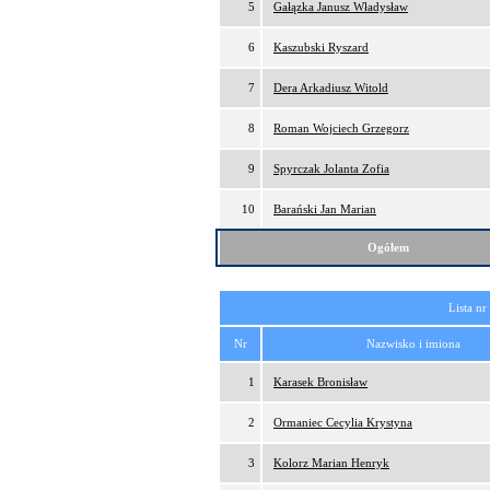
5
Gałązka Janusz Władysław
6
Kaszubski Ryszard
7
Dera Arkadiusz Witold
8
Roman Wojciech Grzegorz
9
Spyrczak Jolanta Zofia
10
Barański Jan Marian
Ogółem
Lista nr
Nr
Nazwisko i imiona
1
Karasek Bronisław
2
Ormaniec Cecylia Krystyna
3
Kolorz Marian Henryk