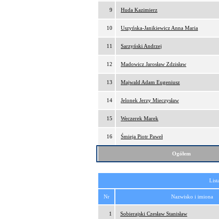
9
Huda Kazimierz
10
Uszyńska-Janikiewicz Anna Maria
11
Sarzyński Andrzej
12
Madowicz Jarosław Zdzisław
13
Majwald Adam Eugeniusz
14
Jelonek Jerzy Mieczysław
15
Weczerek Marek
16
Śmieja Piotr Paweł
Ogółem
List
Nr
Nazwisko i imiona
1
Sobierajski Czesław Stanisław