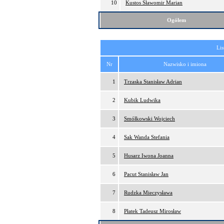
10
Kustos Sławomir Marian
Ogółem
Lis
Nr
Nazwisko i imiona
1
Trzaska Stanisław Adrian
2
Kubik Ludwika
3
Smółkowski Wojciech
4
Sak Wanda Stefania
5
Husarz Iwona Joanna
6
Pacut Stanisław Jan
7
Rudzka Mieczysława
8
Płatek Tadeusz Mirosław