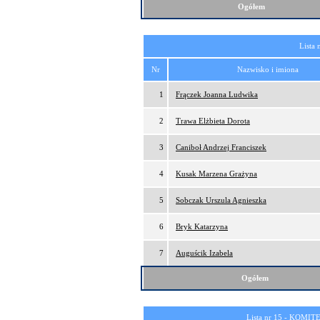
Ogółem
Lista 
Nr
Nazwisko i imiona
1
Frączek Joanna Ludwika
2
Trawa Elżbieta Dorota
3
Caniboł Andrzej Franciszek
4
Kusak Marzena Grażyna
5
Sobczak Urszula Agnieszka
6
Bryk Katarzyna
7
Auguścik Izabela
Ogółem
Lista nr 15 -
KOMITE