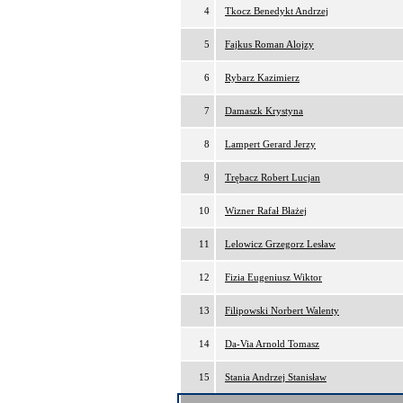
4
Tkocz Benedykt Andrzej
5
Fajkus Roman Alojzy
6
Rybarz Kazimierz
7
Damaszk Krystyna
8
Lampert Gerard Jerzy
9
Trębacz Robert Lucjan
10
Wizner Rafał Błażej
11
Lelowicz Grzegorz Lesław
12
Fizia Eugeniusz Wiktor
13
Filipowski Norbert Walenty
14
Da-Via Arnold Tomasz
15
Stania Andrzej Stanisław