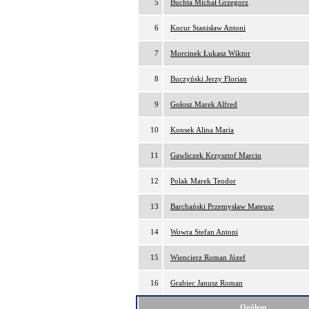
5
Buchta Michał Grzegorz
6
Kocur Stanisław Antoni
7
Morcinek Łukasz Wiktor
8
Buczyński Jerzy Florian
9
Gołosz Marek Alfred
10
Konsek Alina Maria
11
Gawliczek Krzysztof Marcin
12
Polak Marek Teodor
13
Barchański Przemysław Mateusz
14
Wowra Stefan Antoni
15
Wiencierz Roman Józef
16
Grabiec Janusz Roman
Ogółem