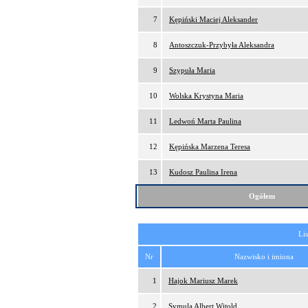
7
Kępiński Maciej Aleksander
8
Antoszczuk-Przybyła Aleksandra
9
Szypuła Maria
10
Wolska Krystyna Maria
11
Ledwoń Marta Paulina
12
Kępińska Marzena Teresa
13
Kudosz Paulina Irena
Ogółem
Lis
Nr
Nazwisko i imiona
1
Hajok Mariusz Marek
2
Symula Albert Witold