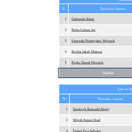
Nr
Nazwisko i imiona
1
Gadomski Adam
2
Pacha Łukasz Jan
3
Łazowski Przemysław Wojciech
4
Kuchta Jakub Mateusz
5
Popko Dawid Wojciech
Ogółem
Lista nr 1
Nr
Nazwisko i imiona
1
Smolczyk Romuald Alojzy
2
Wójcik Antoni Józef
3
Świtoń Ewa Jadwiga