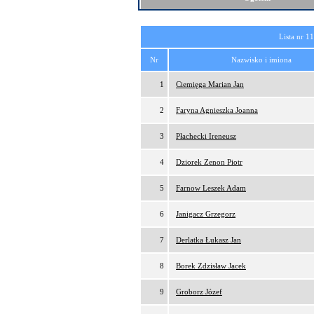
Lista nr 1
Nr
Nazwisko i imiona
1
Ciemięga Marian Jan
2
Faryna Agnieszka Joanna
3
Płachecki Ireneusz
4
Dziorek Zenon Piotr
5
Farnow Leszek Adam
6
Janigacz Grzegorz
7
Derlatka Łukasz Jan
8
Borek Zdzisław Jacek
9
Groborz Józef