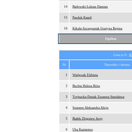
14
Badowski Łukasz Damian
15
Pawluk Kamil
16
Kikuła-Szczepaniak Grażyna Regina
Ogółem
Lista nr 6 -
K
Nr
Nazwisko i imiona
1
Wielgosik Elżbieta
2
Buchta Helena Róża
3
Trojnacka-Dasiak Zuzanna Stanisława
4
Sommer Aleksandra Alicja
5
Białek Zbigniew Jerzy
6
Uba Kazimierz