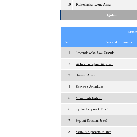
10
Kokosińska Iwona Anna
Ogółem
Lista 
Nr
Nazwisko i imiona
1
Lewandowska Ewa Urszula
2
Wolnik Grzegorz Wojciech
3
Hetman Anna
4
Skowron Arkadiusz
5
Zienc Piotr Robert
6
Rybka Krzysztof Józef
7
Stępień Krystian Józef
8
Skura Małgorzata Jolanta