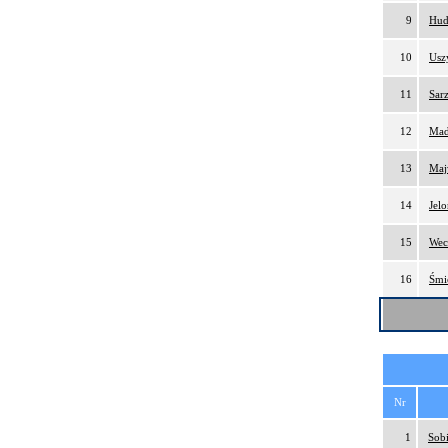
9
Hud
10
Usz
11
Sar
12
Mad
13
Maj
14
Jel
15
Wec
16
Śmi
Nr
1
Sobi