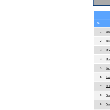
Nr
1
Pru
2
Hos
3
Dry
4
Dem
5
Bąc
6
Rot
7
Uch
8
Ole
9
Okr