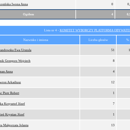
osińska Iwona Anna
0
0
Ogółem
4
0
Lista nr 4 -
KOMITET WYBORCZY PLATFORMA OBYWATEL
Nazwisko i imiona
Liczba głosów
% 
andowska Ewa Urszula
51
nik Grzegorz Wojciech
8
man Anna
4
wron Arkadiusz
12
c Piotr Robert
1
ka Krzysztof Józef
7
ień Krystian Józef
1
ra Małgorzata Jolanta
13