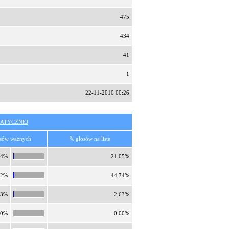
475
434
41
1
22-11-2010 00:26
ATYCZNEJ
sów ważnych
% głosów na listę
84%
21,05%
92%
44,74%
23%
2,63%
00%
0,00%