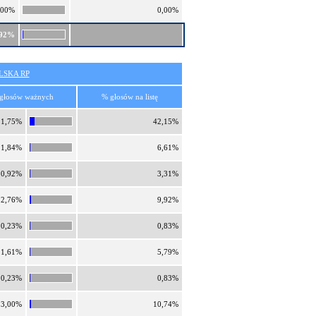
,00%
0,00%
,92%
SKA RP
głosów ważnych
% głosów na listę
11,75%
42,15%
1,84%
6,61%
0,92%
3,31%
2,76%
9,92%
0,23%
0,83%
1,61%
5,79%
0,23%
0,83%
3,00%
10,74%