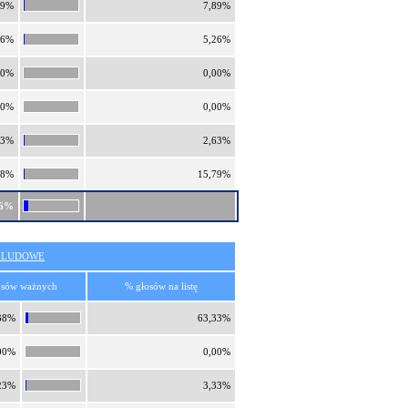
69%
7,89%
46%
5,26%
00%
0,00%
00%
0,00%
23%
2,63%
38%
15,79%
76%
O LUDOWE
osów ważnych
% głosów na listę
38%
63,33%
00%
0,00%
23%
3,33%