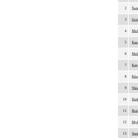
2
Świe
3
Grzo
4
Mich
5
Kani
6
Mul
7
Kapi
8
Kloc
9
Waw
10
Dutk
11
Roż
12
Myśl
13
Stas