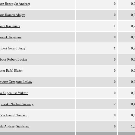
cz Benedykt Andrzej
0
0,
kus Roman Alojzy
0
0,
arz Kazimierz
1
0,
maszk Krystyna
0
0,
pert Gerard Jerzy
1
0,
bacz Robert Lucjan
0
0,
ner Rafał Błażej
0
0,
owicz Grzegorz Lesław
0
0,
ia Eugeniusz Wiktor
0
0,
ipowski Norbert Walenty
2
0,
Via Arnold Tomasz
0
0,
nia Andrzej Stanisław
6
1,