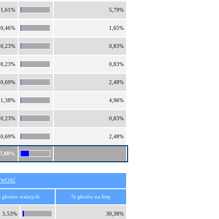
1,61%
5,79%
0,46%
1,65%
0,23%
0,83%
0,23%
0,83%
0,69%
2,48%
1,38%
4,96%
0,23%
0,83%
0,69%
2,48%
7,88%
IWOŚĆ
 głosów ważnych
% głosów na listę
5,53%
30,38%