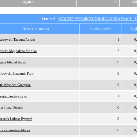
Ogółem
30
6,
Lista nr 3 -
KOMITET WYBORCZY POLSKA PARTIA PRACY - SI
Nazwisko i imiona
Liczba głosów
% g
szkowski Tadeusz Antoni
1
0
zecka Magdalena Monika
2
0
gała Michał Karol
0
0
bowski Sławomir Piotr
0
0
ik Wojciech Grzegorz
0
0
kegel Jan Augustyn
1
0
er Irena Urszula
0
0
szczuk Łukasz Ryszard
0
0
zesik Jarosław Marek
0
0