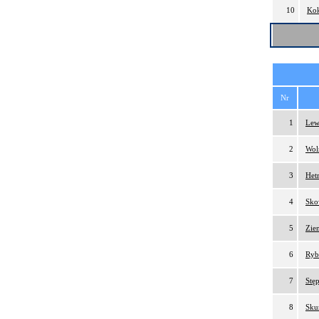
10
Kok
Nr
1
Lew
2
Wol
3
Het
4
Sko
5
Zien
6
Ryb
7
Stęp
8
Sku