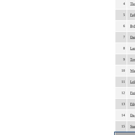
4
Tko
5
Faj
6
Ryb
7
Da
8
Lam
9
Trę
10
Wiz
11
Lel
12
Fiz
13
Fil
14
Da-
15
Sta