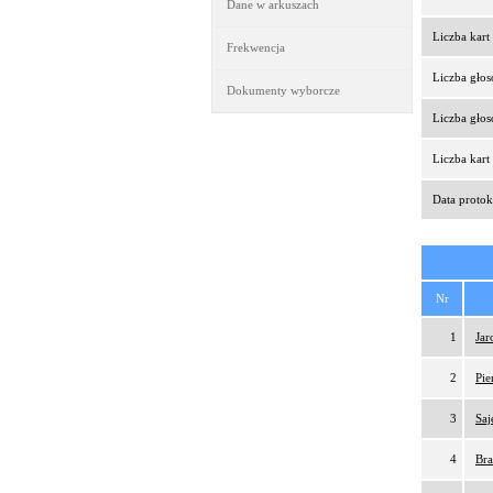
Dane w arkuszach
Liczba kar
Frekwencja
Liczba gło
Dokumenty wyborcze
Liczba gło
Liczba kar
Data protok
Nr
1
Jar
2
Pie
3
Saj
4
Bra