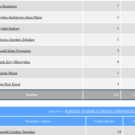
a Kazimierz
7
yńska-Janikiewicz Anna Maria
2
zyński Andrzej
1
owicz Jarosław Zdzisław
1
wald Adam Eugeniusz
3
onek Jerzy Mieczysław
6
zerek Marek
1
eja Piotr Paweł
3
Ogółem
121
2
Lista nr 5 -
KOMITET WYBORCZY PRAWO I SPRAWIEDL
Nazwisko i imiona
Liczba głosów
%
erajski Czesław Stanisław
24