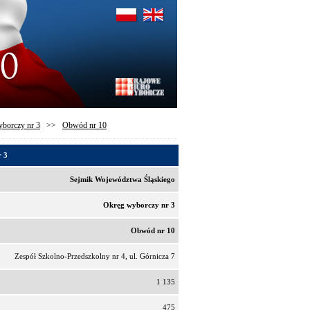
borczy nr 3
>>
Obwód nr 10
r 3
Sejmik Województwa Śląskiego
Okręg wyborczy nr 3
Obwód nr 10
Zespół Szkolno-Przedszkolny nr 4, ul. Górnicza 7
1 135
475