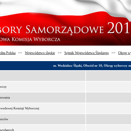
lita Polska
>>
Województwo śląskie
>>
Sejmik Województwa Śląskiego
>>
Okręg wy
m. Wodzisław Śląski, Obwód nr 10, Okręg wyborczy n
orczy
sowania
bwodowej Komisji Wyborczej
borców
t wydanych