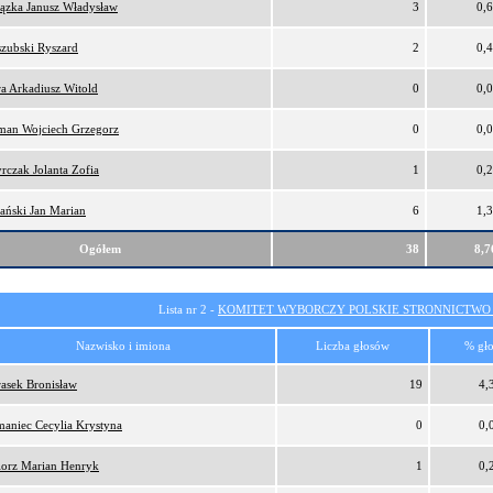
ązka Janusz Władysław
3
0,
zubski Ryszard
2
0,
a Arkadiusz Witold
0
0,
man Wojciech Grzegorz
0
0,
rczak Jolanta Zofia
1
0,
ański Jan Marian
6
1,
Ogółem
38
8,
Lista nr 2 -
KOMITET WYBORCZY POLSKIE STRONNICTW
Nazwisko i imiona
Liczba głosów
% gł
asek Bronisław
19
4,
aniec Cecylia Krystyna
0
0,
orz Marian Henryk
1
0,