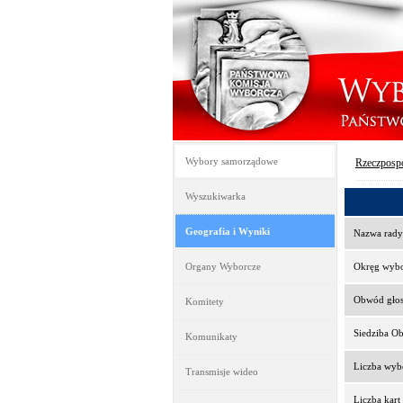
Wybory samorządowe
Rzeczpospo
Wyszukiwarka
Geografia i Wyniki
Nazwa rady
Organy Wyborcze
Okręg wyb
Obwód gło
Komitety
Siedziba O
Komunikaty
Liczba wy
Transmisje wideo
Liczba kar