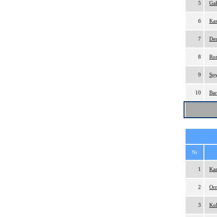
5
Gał
6
Kas
7
Der
8
Ro
9
Spy
10
Bar
Nr
1
Kar
2
Orm
3
Kol