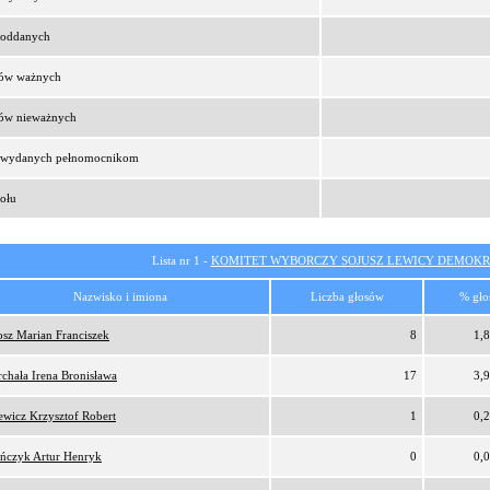
t oddanych
sów ważnych
sów nieważnych
t wydanych pełnomocnikom
ołu
Lista nr 1 -
KOMITET WYBORCZY SOJUSZ LEWICY DEMOKR
Nazwisko i imiona
Liczba głosów
% gło
osz Marian Franciszek
8
1,
rchała Irena Bronisława
17
3,
ewicz Krzysztof Robert
1
0,
ńczyk Artur Henryk
0
0,