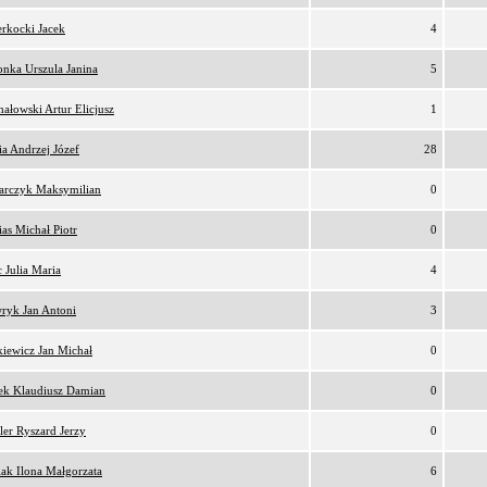
rkocki Jacek
4
nka Urszula Janina
5
ałowski Artur Elicjusz
1
a Andrzej Józef
28
arczyk Maksymilian
0
as Michał Piotr
0
 Julia Maria
4
ryk Jan Antoni
3
iewicz Jan Michał
0
ek Klaudiusz Damian
0
er Ryszard Jerzy
0
iak Ilona Małgorzata
6