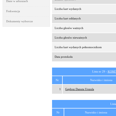
Dane w arkuszach
Liczba kart wydanych
Frekwencja
Liczba kart oddanych
Dokumenty wyborcze
Liczba głosów ważnych
Liczba głosów nieważnych
Liczba kart wydanych pełnomocnikom
Data protokołu
Lista nr 29 -
KOMI
Nr
Nazwisko i imiona
1
Gajdosz Danuta Urszula
List
Nr
Nazwisko i imiona