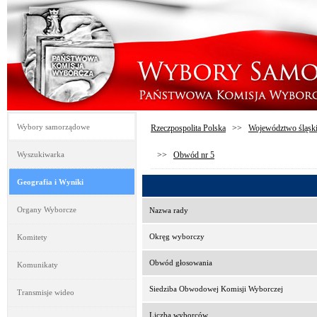
Wybory samorządowe
Rzeczpospolita Polska
>>
Województwo śląsk
Wyszukiwarka
>>
Obwód nr 5
Geografia i Wyniki
Organy Wyborcze
Nazwa rady
Okręg wyborczy
Komitety
Obwód głosowania
Komunikaty
Siedziba Obwodowej Komisji Wyborczej
Transmisje wideo
Liczba wyborców