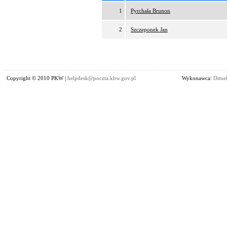
1
Pyrchała Brunon
2
Szczeponek Jan
Copyright © 2010 PKW |
helpdesk@poczta.kbw.gov.pl
Wykonawca:
Dituel