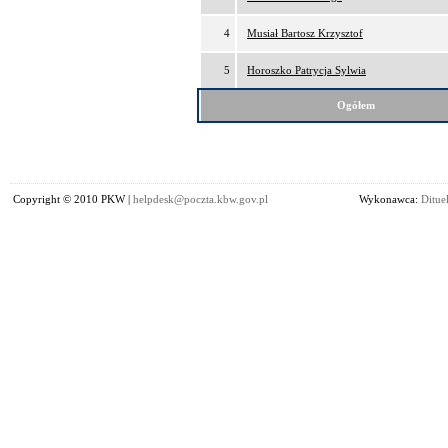
4
Musiał Bartosz Krzysztof
5
Horoszko Patrycja Sylwia
Ogółem
Copyright © 2010 PKW |
helpdesk@poczta.kbw.gov.pl
Wykonawca:
Dituel