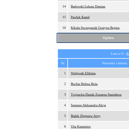
14
Badowski Łukasz Damian
15
Pawluk Kamil
16
Kikuła-Szczepaniak Grażyna Regina
Ogółem
Lista nr 6 -
K
Nr
Nazwisko i imiona
1
Wielgosik Elżbieta
2
Buchta Helena Róża
3
Trojnacka-Dasiak Zuzanna Stanisława
4
Sommer Aleksandra Alicja
5
Białek Zbigniew Jerzy
6
Uba Kazimierz