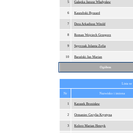
5
Gałązka Janusz Władysław
6
Kaszubski Ryszard
7
Dera Arkadiusz Witold
8
Roman Wojciech Grzegorz
9
Spyrczak Jolanta Zofia
10
Barański Jan Marian
Ogółem
Lista nr
Nr
Nazwisko i imiona
1
Karasek Bronisław
2
Ormaniec Cecylia Krystyna
3
Kolorz Marian Henryk