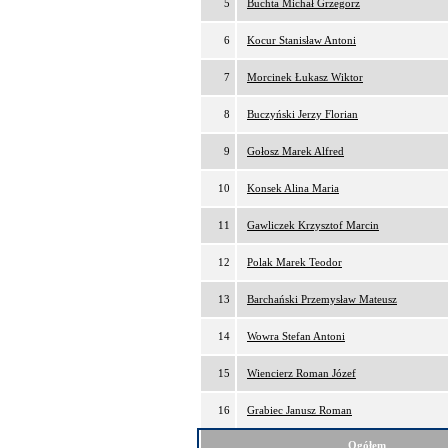
5
Buchta Michał Grzegorz
6
Kocur Stanisław Antoni
7
Morcinek Łukasz Wiktor
8
Buczyński Jerzy Florian
9
Gołosz Marek Alfred
10
Konsek Alina Maria
11
Gawliczek Krzysztof Marcin
12
Polak Marek Teodor
13
Barchański Przemysław Mateusz
14
Wowra Stefan Antoni
15
Wiencierz Roman Józef
16
Grabiec Janusz Roman
Ogółem