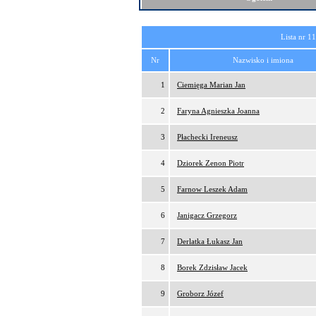
Lista nr 1
Nr
Nazwisko i imiona
1
Ciemięga Marian Jan
2
Faryna Agnieszka Joanna
3
Płachecki Ireneusz
4
Dziorek Zenon Piotr
5
Farnow Leszek Adam
6
Janigacz Grzegorz
7
Derlatka Łukasz Jan
8
Borek Zdzisław Jacek
9
Groborz Józef