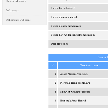
Dane w arkuszach
Liczba kart oddanych
Frekwencja
Liczba głosów ważnych
Dokumenty wyborcze
Liczba głosów nieważnych
Liczba kart wydanych pełnomocnikom
Data protokołu
Lista nr 
Nr
Nazwisko i imiona
1
Jarosz Marian Franciszek
2
Pierchała Irena Bronisława
3
Sajewicz Krzysztof Robert
4
Brańczyk Artur Henryk