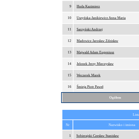
9
Huda Kazimierz
10
Uszyńska-Janikiewicz Anna Maria
11
Sarzyński Andrzej
12
Madowicz Jarosław Zdzisław
13
Majwald Adam Eugeniusz
14
Jelonek Jerzy Mieczysław
15
Weczerek Marek
16
Śmieja Piotr Paweł
Ogółem
List
Nr
Nazwisko i imiona
1
Sobierajski Czesław Stanisław