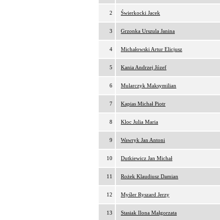
2
Świerkocki Jacek
3
Grzonka Urszula Janina
4
Michałowski Artur Elicjusz
5
Kania Andrzej Józef
6
Mularczyk Maksymilian
7
Kapias Michał Piotr
8
Kloc Julia Maria
9
Wawryk Jan Antoni
10
Dutkiewicz Jan Michał
11
Rożek Klaudiusz Damian
12
Myśler Ryszard Jerzy
13
Stasiak Ilona Małgorzata