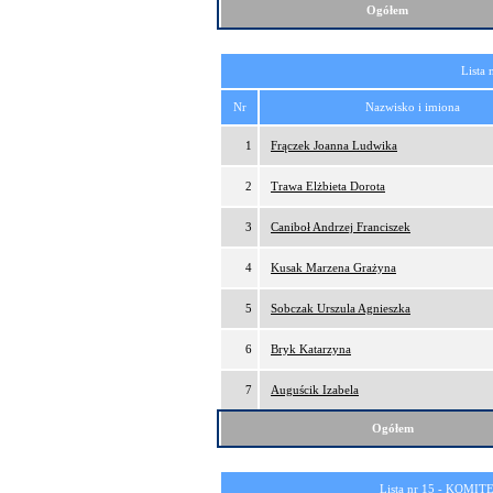
Ogółem
Lista 
Nr
Nazwisko i imiona
1
Frączek Joanna Ludwika
2
Trawa Elżbieta Dorota
3
Caniboł Andrzej Franciszek
4
Kusak Marzena Grażyna
5
Sobczak Urszula Agnieszka
6
Bryk Katarzyna
7
Auguścik Izabela
Ogółem
Lista nr 15 -
KOMITE