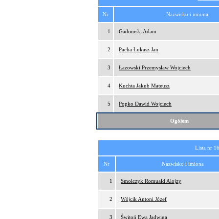
Nr
Nazwisko i imiona
1
Gadomski Adam
2
Pacha Łukasz Jan
3
Łazowski Przemysław Wojciech
4
Kuchta Jakub Mateusz
5
Popko Dawid Wojciech
Ogółem
Lista nr 1
Nr
Nazwisko i imiona
1
Smolczyk Romuald Alojzy
2
Wójcik Antoni Józef
3
Świtoń Ewa Jadwiga