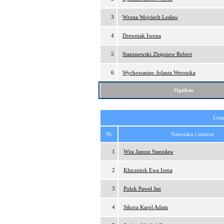
3
Wrona Wojciech Lesław
4
Drewniak Iwona
5
Staniszewski Zbigniew Robert
6
Wychowaniec Jolanta Weronika
Ogółem
List
Nr
Nazwisko i imiona
1
Wita Janusz Stanisław
2
Kluczniok Ewa Irena
3
Polok Paweł Jan
4
Sikora Karol Adam