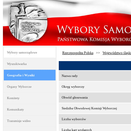
Wybory samorządowe
Rzeczpospolita Polska
>>
Województwo śląsk
Wyszukiwarka
Geografia i Wyniki
Nazwa rady
Organy Wyborcze
Okręg wyborczy
Obwód głosowania
Komitety
Siedziba Obwodowej Komisji Wyborczej
Komunikaty
Liczba wyborców
Transmisje wideo
Liczba kart wydanych