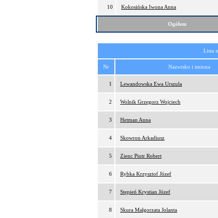
10
Kokosińska Iwona Anna
Ogółem
Lista 
Nr
Nazwisko i imiona
1
Lewandowska Ewa Urszula
2
Wolnik Grzegorz Wojciech
3
Hetman Anna
4
Skowron Arkadiusz
5
Zienc Piotr Robert
6
Rybka Krzysztof Józef
7
Stępień Krystian Józef
8
Skura Małgorzata Jolanta