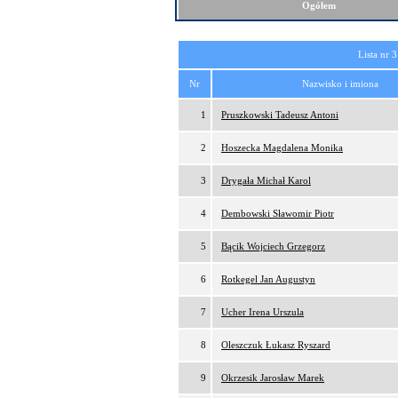
Ogółem
Lista nr 3
Nr
Nazwisko i imiona
1
Pruszkowski Tadeusz Antoni
2
Hoszecka Magdalena Monika
3
Drygała Michał Karol
4
Dembowski Sławomir Piotr
5
Bącik Wojciech Grzegorz
6
Rotkegel Jan Augustyn
7
Ucher Irena Urszula
8
Oleszczuk Łukasz Ryszard
9
Okrzesik Jarosław Marek