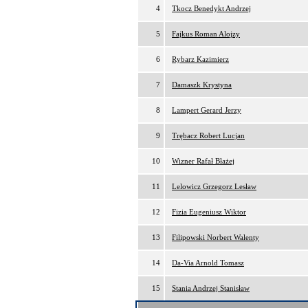
4
Tkocz Benedykt Andrzej
5
Fajkus Roman Alojzy
6
Rybarz Kazimierz
7
Damaszk Krystyna
8
Lampert Gerard Jerzy
9
Trębacz Robert Lucjan
10
Wizner Rafał Błażej
11
Lelowicz Grzegorz Lesław
12
Fizia Eugeniusz Wiktor
13
Filipowski Norbert Walenty
14
Da-Via Arnold Tomasz
15
Stania Andrzej Stanisław