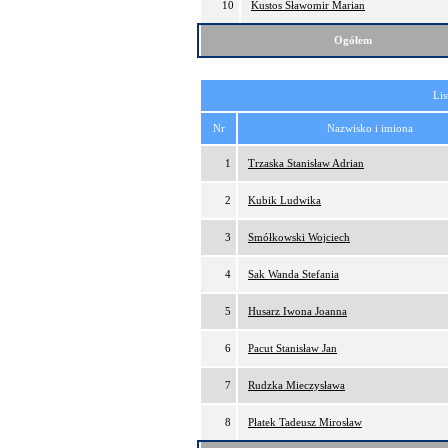
10
Kustos Sławomir Marian
Ogółem
Lis
Nr
Nazwisko i imiona
1
Trzaska Stanisław Adrian
2
Kubik Ludwika
3
Smółkowski Wojciech
4
Sak Wanda Stefania
5
Husarz Iwona Joanna
6
Pacut Stanisław Jan
7
Rudzka Mieczysława
8
Płatek Tadeusz Mirosław