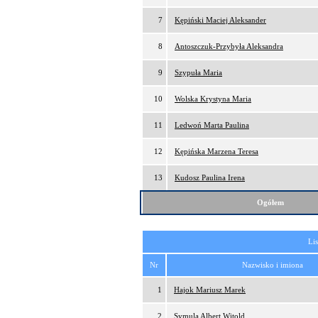
7
Kępiński Maciej Aleksander
8
Antoszczuk-Przybyła Aleksandra
9
Szypuła Maria
10
Wolska Krystyna Maria
11
Ledwoń Marta Paulina
12
Kępińska Marzena Teresa
13
Kudosz Paulina Irena
Ogółem
Lis
Nr
Nazwisko i imiona
1
Hajok Mariusz Marek
2
Symula Albert Witold