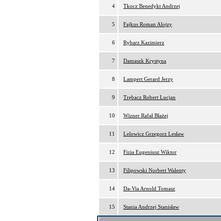
4
Tkocz Benedykt Andrzej
5
Fajkus Roman Alojzy
6
Rybarz Kazimierz
7
Damaszk Krystyna
8
Lampert Gerard Jerzy
9
Trębacz Robert Lucjan
10
Wizner Rafał Błażej
11
Lelowicz Grzegorz Lesław
12
Fizia Eugeniusz Wiktor
13
Filipowski Norbert Walenty
14
Da-Via Arnold Tomasz
15
Stania Andrzej Stanisław