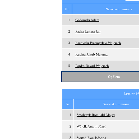
Nr
Nazwisko i imiona
1
Gadomski Adam
2
Pacha Łukasz Jan
3
Łazowski Przemysław Wojciech
4
Kuchta Jakub Mateusz
5
Popko Dawid Wojciech
Ogółem
Lista nr 1
Nr
Nazwisko i imiona
1
Smolczyk Romuald Alojzy
2
Wójcik Antoni Józef
3
Świtoń Ewa Jadwiga