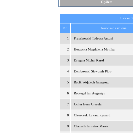
Ogółem
Lista nr 3
Nr
Nazwisko i imiona
1
Pruszkowski Tadeusz Antoni
2
Hoszecka Magdalena Monika
3
Drygała Michał Karol
4
Dembowski Sławomir Piotr
5
Bącik Wojciech Grzegorz
6
Rotkegel Jan Augustyn
7
Ucher Irena Urszula
8
Oleszczuk Łukasz Ryszard
9
Okrzesik Jarosław Marek