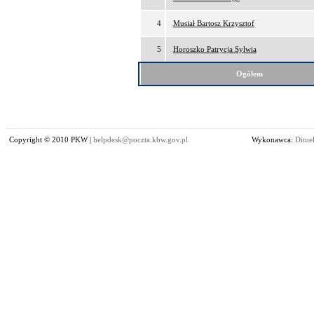
4
Musiał Bartosz Krzysztof
5
Horoszko Patrycja Sylwia
Ogółem
Copyright © 2010 PKW |
helpdesk@poczta.kbw.gov.pl
Wykonawca:
Dituel