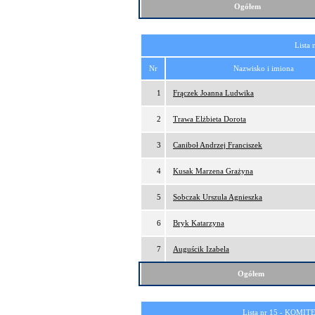
Ogółem
Lista 
Nr
Nazwisko i imiona
1
Frączek Joanna Ludwika
2
Trawa Elżbieta Dorota
3
Caniboł Andrzej Franciszek
4
Kusak Marzena Grażyna
5
Sobczak Urszula Agnieszka
6
Bryk Katarzyna
7
Auguścik Izabela
Ogółem
Lista nr 15 -
KOMITE