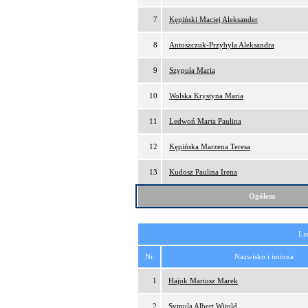
7
Kępiński Maciej Aleksander
8
Antoszczuk-Przybyła Aleksandra
9
Szypuła Maria
10
Wolska Krystyna Maria
11
Ledwoń Marta Paulina
12
Kępińska Marzena Teresa
13
Kudosz Paulina Irena
Ogółem
Lis
Nr
Nazwisko i imiona
1
Hajok Mariusz Marek
2
Symula Albert Witold