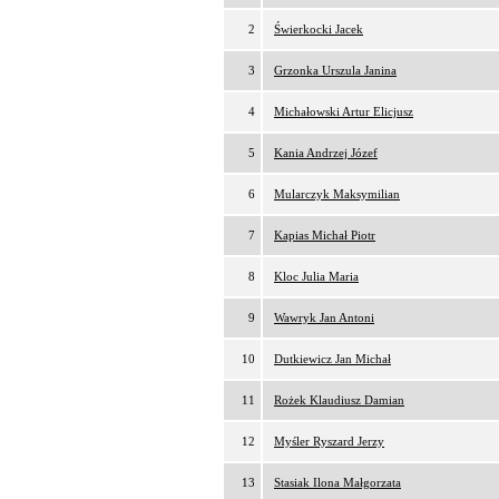
2
Świerkocki Jacek
3
Grzonka Urszula Janina
4
Michałowski Artur Elicjusz
5
Kania Andrzej Józef
6
Mularczyk Maksymilian
7
Kapias Michał Piotr
8
Kloc Julia Maria
9
Wawryk Jan Antoni
10
Dutkiewicz Jan Michał
11
Rożek Klaudiusz Damian
12
Myśler Ryszard Jerzy
13
Stasiak Ilona Małgorzata