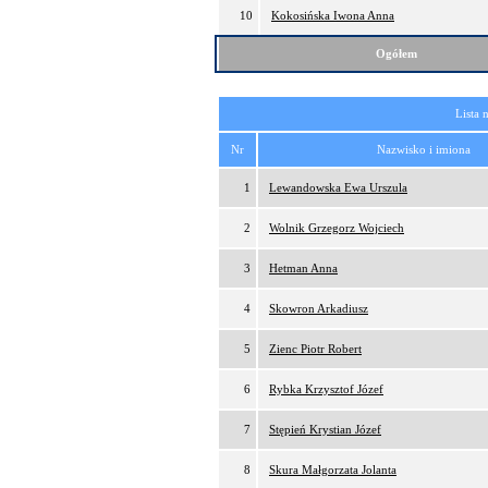
10
Kokosińska Iwona Anna
Ogółem
Lista 
Nr
Nazwisko i imiona
1
Lewandowska Ewa Urszula
2
Wolnik Grzegorz Wojciech
3
Hetman Anna
4
Skowron Arkadiusz
5
Zienc Piotr Robert
6
Rybka Krzysztof Józef
7
Stępień Krystian Józef
8
Skura Małgorzata Jolanta