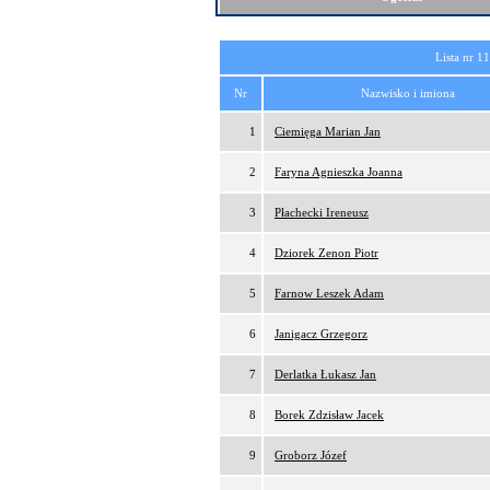
Lista nr 1
Nr
Nazwisko i imiona
1
Ciemięga Marian Jan
2
Faryna Agnieszka Joanna
3
Płachecki Ireneusz
4
Dziorek Zenon Piotr
5
Farnow Leszek Adam
6
Janigacz Grzegorz
7
Derlatka Łukasz Jan
8
Borek Zdzisław Jacek
9
Groborz Józef