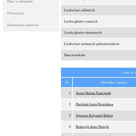
Dane w arkuszach
Liczba kart oddanych
Frekwencja
Liczba głosów ważnych
Dokumenty wyborcze
Liczba głosów nieważnych
Liczba kart wydanych pełnomocnikom
Data protokołu
Lista nr 
Nr
Nazwisko i imiona
1
Jarosz Marian Franciszek
2
Pierchała Irena Bronisława
3
Sajewicz Krzysztof Robert
4
Brańczyk Artur Henryk