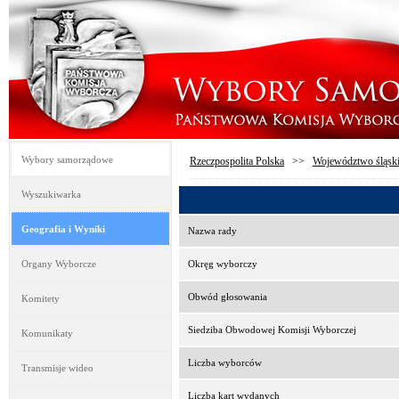
Wybory samorządowe
Rzeczpospolita Polska
>>
Województwo śląsk
Wyszukiwarka
Geografia i Wyniki
Nazwa rady
Organy Wyborcze
Okręg wyborczy
Obwód głosowania
Komitety
Siedziba Obwodowej Komisji Wyborczej
Komunikaty
Liczba wyborców
Transmisje wideo
Liczba kart wydanych