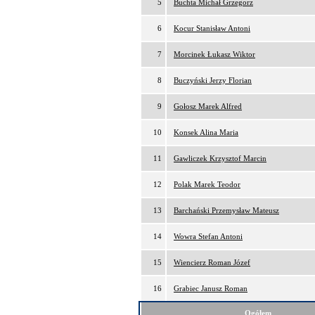
5
Buchta Michał Grzegorz
6
Kocur Stanisław Antoni
7
Morcinek Łukasz Wiktor
8
Buczyński Jerzy Florian
9
Gołosz Marek Alfred
10
Konsek Alina Maria
11
Gawliczek Krzysztof Marcin
12
Polak Marek Teodor
13
Barchański Przemysław Mateusz
14
Wowra Stefan Antoni
15
Wiencierz Roman Józef
16
Grabiec Janusz Roman
Ogółem