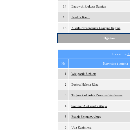
14
Badowski Łukasz Damian
15
Pawluk Kamil
16
Kikuła-Szczepaniak Grażyna Regina
Ogółem
Lista nr 6 -
K
Nr
Nazwisko i imiona
1
Wielgosik Elżbieta
2
Buchta Helena Róża
3
Trojnacka-Dasiak Zuzanna Stanisława
4
Sommer Aleksandra Alicja
5
Białek Zbigniew Jerzy
6
Uba Kazimierz