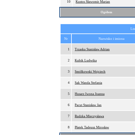
10
Kustos Sławomir Marian
Ogółem
Lis
Nr
Nazwisko i imiona
1
Trzaska Stanisław Adrian
2
Kubik Ludwika
3
Smółkowski Wojciech
4
Sak Wanda Stefania
5
Husarz Iwona Joanna
6
Pacut Stanisław Jan
7
Rudzka Mieczysława
8
Płatek Tadeusz Mirosław