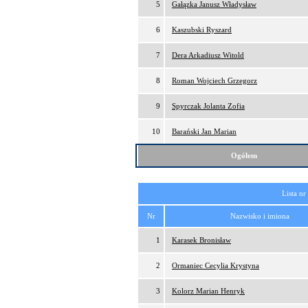
5
Gałązka Janusz Władysław
6
Kaszubski Ryszard
7
Dera Arkadiusz Witold
8
Roman Wojciech Grzegorz
9
Spyrczak Jolanta Zofia
10
Barański Jan Marian
Ogółem
Lista nr
Nr
Nazwisko i imiona
1
Karasek Bronisław
2
Ormaniec Cecylia Krystyna
3
Kolorz Marian Henryk