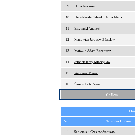
9
Huda Kazimierz
10
Uszyńska-Janikiewicz Anna Maria
11
Sarzyński Andrzej
12
Madowicz Jarosław Zdzisław
13
Majwald Adam Eugeniusz
14
Jelonek Jerzy Mieczysław
15
Weczerek Marek
16
Śmieja Piotr Paweł
Ogółem
List
Nr
Nazwisko i imiona
1
Sobierajski Czesław Stanisław