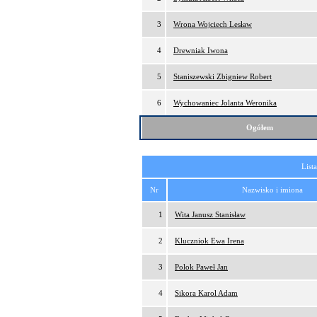
3
Wrona Wojciech Lesław
4
Drewniak Iwona
5
Staniszewski Zbigniew Robert
6
Wychowaniec Jolanta Weronika
Ogółem
List
Nr
Nazwisko i imiona
1
Wita Janusz Stanisław
2
Kluczniok Ewa Irena
3
Polok Paweł Jan
4
Sikora Karol Adam