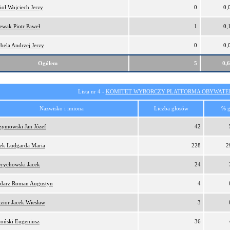
ioł Wojciech Jerzy
0
0,
ewak Piotr Paweł
1
0,
bela Andrzej Jerzy
0
0,
Ogółem
5
0,
Lista nr 4 -
KOMITET WYBORCZY PLATFORMA OBYWATEL
Nazwisko i imiona
Liczba głosów
% g
zymowski Jan Józef
42
ek Ludgarda Maria
228
2
rychowski Jacek
24
darz Roman Augustyn
4
zior Jacek Wiesław
3
toński Eugeniusz
36