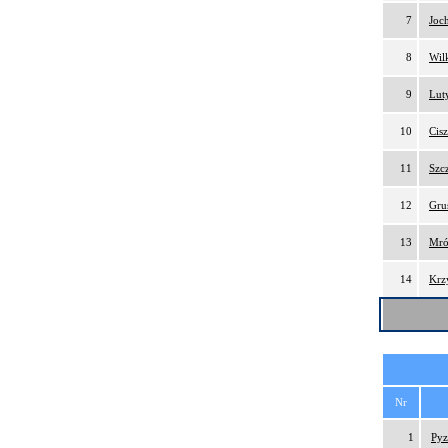
7
Joc
8
Wil
9
Lut
10
Cis
11
Szc
12
Gru
13
Mró
14
Krz
Nr
1
Pyz