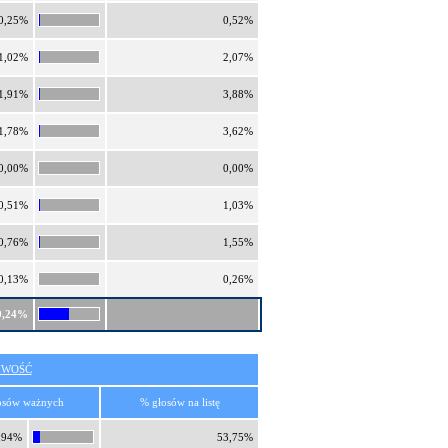
0,25%
0,52%
1,02%
2,07%
1,91%
3,88%
1,78%
3,62%
0,00%
0,00%
0,51%
1,03%
0,76%
1,55%
0,13%
0,26%
9,24%
IWOŚĆ
osów ważnych
% głosów na listę
,94%
53,75%