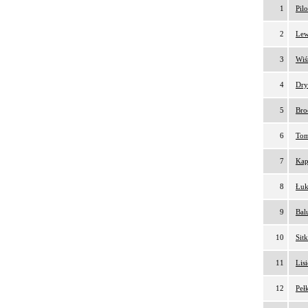
1
Pil
2
Lew
3
Wiś
4
Dry
5
Bro
6
Tom
7
Kap
8
Łuk
9
Bal
10
Sit
11
Lis
12
Peł