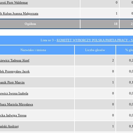
uroń Piotr Waldemar
0
h Kubas Joanna Małgorzata
1
Ogółem
18
2
Lista nr 3 -
KOMITET WYBORCZY POLSKA PARTIA PRACY - SI
Nazwisko i imiona
Liczba głosów
% gł
kiewicz Tadeusz Józef
2
0,
ek Przemysław Jacek
0
0,
anik Piotr Marcin
1
0,
ewicz Iwona Izabela
0
0,
barz Mariola Mirosława
0
0,
ecka Jadwiga Teresa
0
0,
ański Andrzej
1
0,