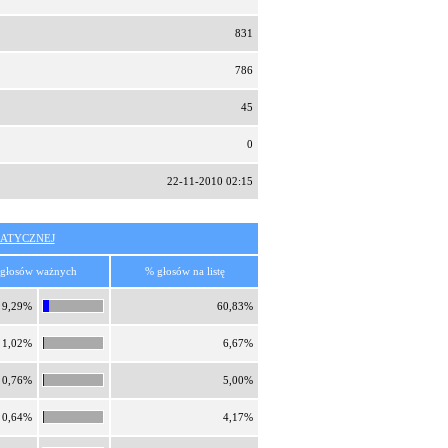
831
786
45
0
22-11-2010 02:15
ATYCZNEJ
głosów ważnych
% głosów na listę
9,29%
60,83%
1,02%
6,67%
0,76%
5,00%
0,64%
4,17%