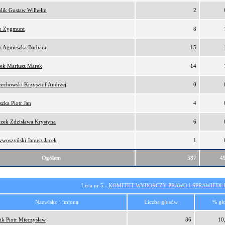
hlik Gustaw Wilhelm
2
k Zygmunt
8
y Agnieszka Barbara
15
zek Mariusz Marek
14
zechowski Krzysztof Andrzej
0
szka Piotr Jan
4
zek Zdzisława Krystyna
6
ywoszyński Janusz Jacek
1
Ogółem
387
4
Lista nr 5 -
KOMITET WYBORCZY PRAWO I SPRAWIEDL
Nazwisko i imiona
Liczba głosów
% gł
ik Piotr Mieczysław
86
10