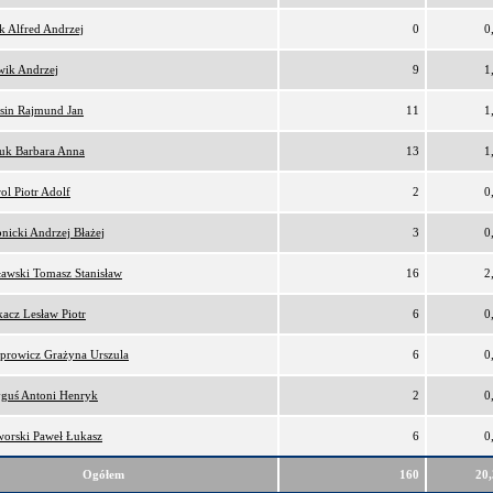
k Alfred Andrzej
0
0
wik Andrzej
9
1
sin Rajmund Jan
11
1
uk Barbara Anna
13
1
ol Piotr Adolf
2
0
nicki Andrzej Błażej
3
0
ławski Tomasz Stanisław
16
2
acz Lesław Piotr
6
0
prowicz Grażyna Urszula
6
0
guś Antoni Henryk
2
0
orski Paweł Łukasz
6
0
Ogółem
160
20