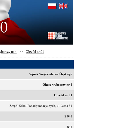
borczy nr 4
>>
Obwód nr 91
Sejmik Województwa Śląskiego
Okręg wyborczy nr 4
Obwód nr 91
Zespół Szkół Ponadgimnazjalnych, ul. Jasna 31
2 041
831