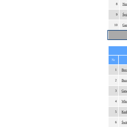
8
Niz
9
Śpi
10
Gar
Nr
1
Bor
2
Buz
3
Gaw
4
Wło
5
Kud
6
Świ