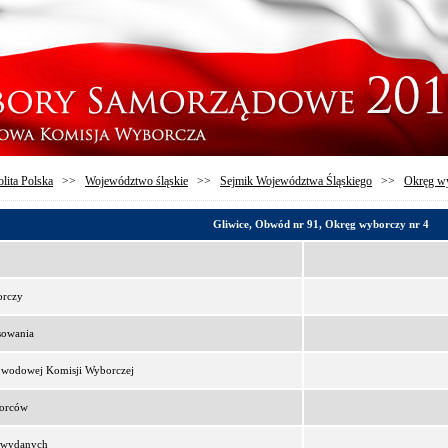
lita Polska
>>
Województwo śląskie
>>
Sejmik Województwa Śląskiego
>>
Okręg wy
Gliwice, Obwód nr 91, Okręg wyborczy nr 4
orczy
sowania
bwodowej Komisji Wyborczej
borców
t wydanych