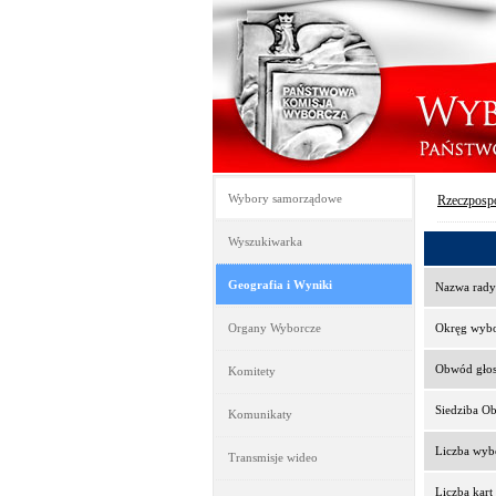
Wybory samorządowe
Rzeczpospo
Wyszukiwarka
Geografia i Wyniki
Nazwa rady
Organy Wyborcze
Okręg wyb
Obwód gło
Komitety
Siedziba O
Komunikaty
Liczba wy
Transmisje wideo
Liczba kar