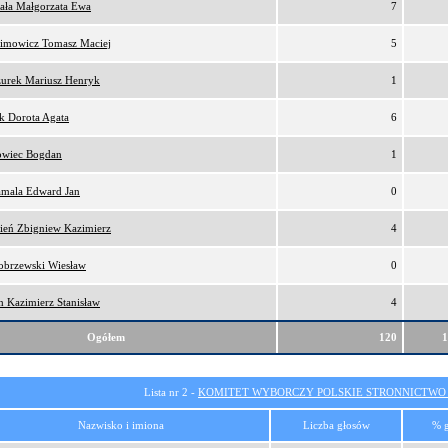
gała Małgorzata Ewa
7
himowicz Tomasz Maciej
5
zurek Mariusz Henryk
1
k Dorota Agata
6
owiec Bogdan
1
amala Edward Jan
0
pień Zbigniew Kazimierz
4
łobrzewski Wiesław
0
 Kazimierz Stanisław
4
Ogółem
120
Lista nr 2 -
KOMITET WYBORCZY POLSKIE STRONNICTW
Nazwisko i imiona
Liczba głosów
% 