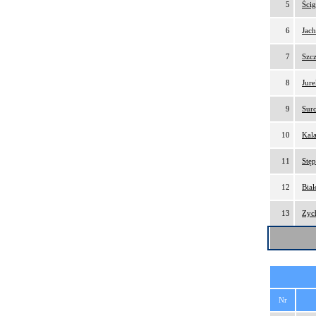
5
Ści
6
Jac
7
Szc
8
Jure
9
Sur
10
Kal
11
Stę
12
Bia
13
Zych
Nr