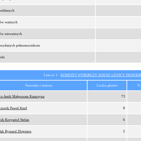
t oddanych
sów ważnych
sów nieważnych
t wydanych pełnomocnikom
ołu
Lista nr 1 -
KOMITET WYBORCZY SOJUSZ LEWICY DEMOKR
Nazwisko i imiona
Liczba głosów
% 
cz-Janik Małgorzata Katarzyna
73
czorek Paweł Józef
8
ik Krzysztof Stefan
6
lak Ryszard Zbigniew
5