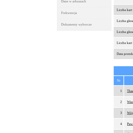
Dane w arkuszach
Liczba kar
Frekwencja
Liczba gło
Dokumenty wyborcze
Liczba gło
Liczba kar
Data protok
Nr
1
Tka
2
Wie
3
Wójc
4
Paw