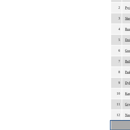
2
Pyr
3
Sła
4
Rus
5
Dzi
6
Gor
7
Bub
8
Pas
9
Dyk
10
Kas
11
Gry
12
Naw