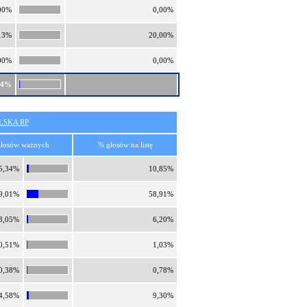
00%
0,00%
13%
20,00%
00%
0,00%
64%
SKA RP
łosów ważnych
% głosów na listę
5,34%
10,85%
9,01%
58,91%
3,05%
6,20%
0,51%
1,03%
0,38%
0,78%
4,58%
9,30%