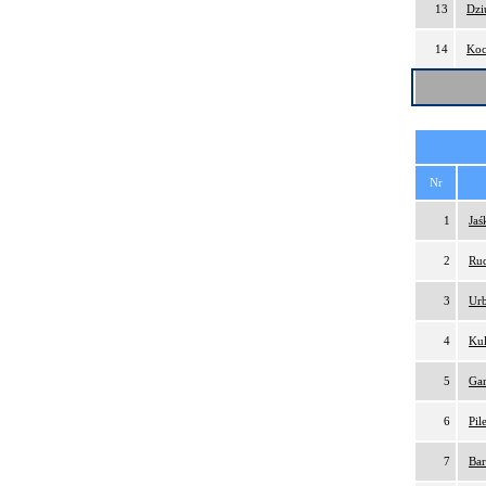
13
Dzi
14
Koc
Nr
1
Jaś
2
Rud
3
Urb
4
Kul
5
Gar
6
Pil
7
Bar