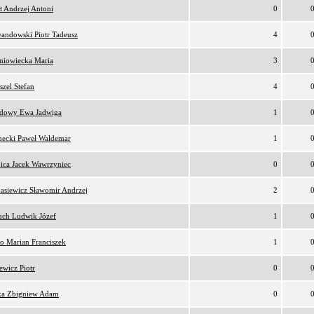
ot Andrzej Antoni
0
andowski Piotr Tadeusz
4
niowiecka Maria
3
szel Stefan
4
dowy Ewa Jadwiga
1
ecki Paweł Waldemar
1
ica Jacek Wawrzyniec
0
asiewicz Sławomir Andrzej
2
uch Ludwik Józef
1
ko Marian Franciszek
1
iewicz Piotr
0
ka Zbigniew Adam
0