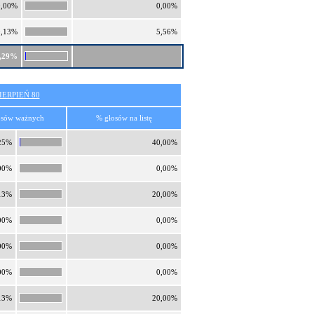
0,00%
0,00%
0,13%
5,56%
,29%
ERPIEŃ 80
osów ważnych
% głosów na listę
25%
40,00%
00%
0,00%
13%
20,00%
00%
0,00%
00%
0,00%
00%
0,00%
13%
20,00%