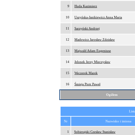
9
Huda Kazimierz
10
Uszyńska-Janikiewicz Anna Maria
11
Sarzyński Andrzej
12
Madowicz Jarosław Zdzisław
13
Majwald Adam Eugeniusz
14
Jelonek Jerzy Mieczysław
15
Weczerek Marek
16
Śmieja Piotr Paweł
Ogółem
List
Nr
Nazwisko i imiona
1
Sobierajski Czesław Stanisław