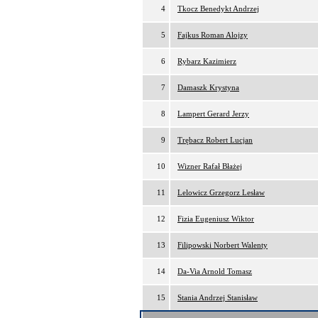
4
Tkocz Benedykt Andrzej
5
Fajkus Roman Alojzy
6
Rybarz Kazimierz
7
Damaszk Krystyna
8
Lampert Gerard Jerzy
9
Trębacz Robert Lucjan
10
Wizner Rafał Błażej
11
Lelowicz Grzegorz Lesław
12
Fizia Eugeniusz Wiktor
13
Filipowski Norbert Walenty
14
Da-Via Arnold Tomasz
15
Stania Andrzej Stanisław