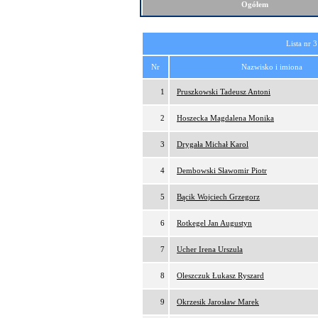
Ogółem
Lista nr 3
Nr
Nazwisko i imiona
1
Pruszkowski Tadeusz Antoni
2
Hoszecka Magdalena Monika
3
Drygała Michał Karol
4
Dembowski Sławomir Piotr
5
Bącik Wojciech Grzegorz
6
Rotkegel Jan Augustyn
7
Ucher Irena Urszula
8
Oleszczuk Łukasz Ryszard
9
Okrzesik Jarosław Marek