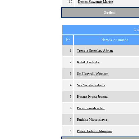
10
Kustos Sławomir Marian
Ogółem
Lis
Nr
Nazwisko i imiona
1
Trzaska Stanisław Adrian
2
Kubik Ludwika
3
Smółkowski Wojciech
4
Sak Wanda Stefania
5
Husarz Iwona Joanna
6
Pacut Stanisław Jan
7
Rudzka Mieczysława
8
Płatek Tadeusz Mirosław