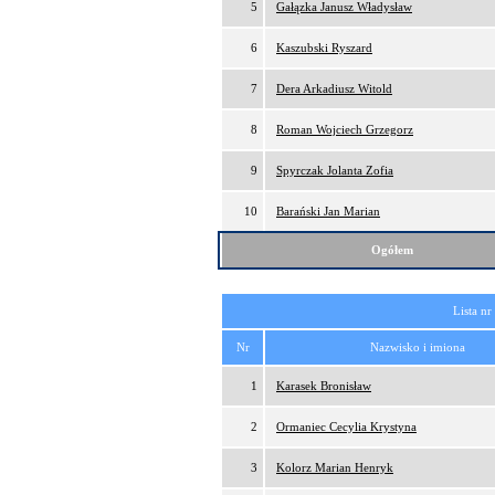
5
Gałązka Janusz Władysław
6
Kaszubski Ryszard
7
Dera Arkadiusz Witold
8
Roman Wojciech Grzegorz
9
Spyrczak Jolanta Zofia
10
Barański Jan Marian
Ogółem
Lista nr
Nr
Nazwisko i imiona
1
Karasek Bronisław
2
Ormaniec Cecylia Krystyna
3
Kolorz Marian Henryk