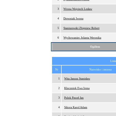
3
Wrona Wojciech Lesław
4
Drewniak Iwona
5
Staniszewski Zbigniew Robert
6
Wychowaniec Jolanta Weronika
Ogółem
List
Nr
Nazwisko i imiona
1
Wita Janusz Stanisław
2
Kluczniok Ewa Irena
3
Polok Paweł Jan
4
Sikora Karol Adam