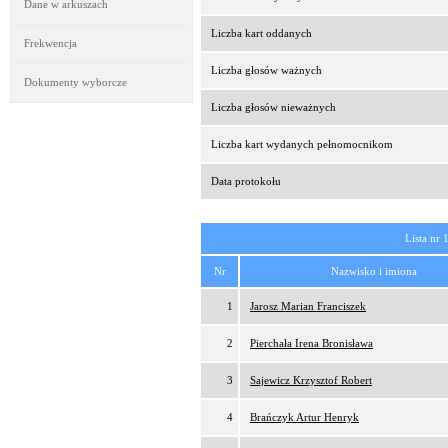
Dane w arkuszach
Liczba kart oddanych
Frekwencja
Liczba głosów ważnych
Dokumenty wyborcze
Liczba głosów nieważnych
Liczba kart wydanych pełnomocnikom
Data protokołu
Lista nr 
Nr
Nazwisko i imiona
1
Jarosz Marian Franciszek
2
Pierchała Irena Bronisława
3
Sajewicz Krzysztof Robert
4
Brańczyk Artur Henryk