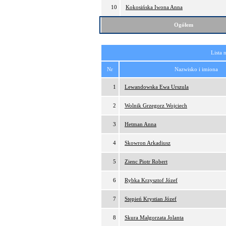
10
Kokosińska Iwona Anna
Ogółem
Lista 
Nr
Nazwisko i imiona
1
Lewandowska Ewa Urszula
2
Wolnik Grzegorz Wojciech
3
Hetman Anna
4
Skowron Arkadiusz
5
Zienc Piotr Robert
6
Rybka Krzysztof Józef
7
Stępień Krystian Józef
8
Skura Małgorzata Jolanta