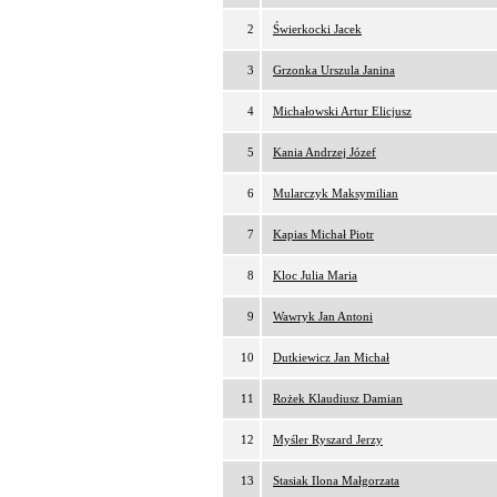
2
Świerkocki Jacek
3
Grzonka Urszula Janina
4
Michałowski Artur Elicjusz
5
Kania Andrzej Józef
6
Mularczyk Maksymilian
7
Kapias Michał Piotr
8
Kloc Julia Maria
9
Wawryk Jan Antoni
10
Dutkiewicz Jan Michał
11
Rożek Klaudiusz Damian
12
Myśler Ryszard Jerzy
13
Stasiak Ilona Małgorzata