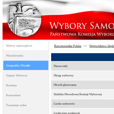
Wybory samorządowe
Rzeczpospolita Polska
>>
Województwo śląsk
Wyszukiwarka
Geografia i Wyniki
Nazwa rady
Organy Wyborcze
Okręg wyborczy
Obwód głosowania
Komitety
Siedziba Obwodowej Komisji Wyborczej
Komunikaty
Liczba wyborców
Transmisje wideo
Liczba kart wydanych