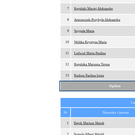
7
Kępiński Maciej Aleksander
8
Antoszczuk-Przybyła Aleksandra
9
Szypuła Maria
10
Wolska Krystyna Maria
11
Ledwoń Marta Paulina
12
Kępińska Marzena Teresa
13
Kudosz Paulina Irena
Ogółem
Lis
Nr
Nazwisko i imiona
1
Hajok Mariusz Marek
2
Symula Albert Witold