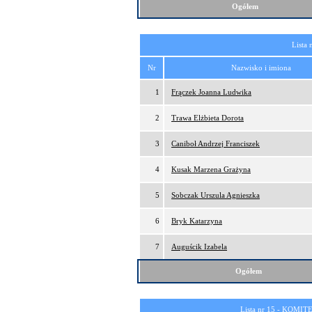
Ogółem
Lista 
Nr
Nazwisko i imiona
1
Frączek Joanna Ludwika
2
Trawa Elżbieta Dorota
3
Caniboł Andrzej Franciszek
4
Kusak Marzena Grażyna
5
Sobczak Urszula Agnieszka
6
Bryk Katarzyna
7
Auguścik Izabela
Ogółem
Lista nr 15 -
KOMITE