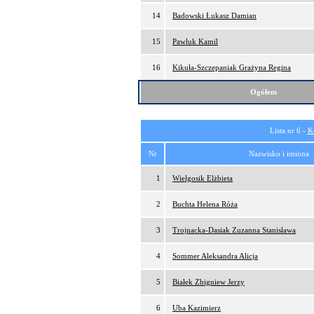
14
Badowski Łukasz Damian
15
Pawluk Kamil
16
Kikuła-Szczepaniak Grażyna Regina
Ogółem
Lista nr 6 -
K
Nr
Nazwisko i imiona
1
Wielgosik Elżbieta
2
Buchta Helena Róża
3
Trojnacka-Dasiak Zuzanna Stanisława
4
Sommer Aleksandra Alicja
5
Białek Zbigniew Jerzy
6
Uba Kazimierz