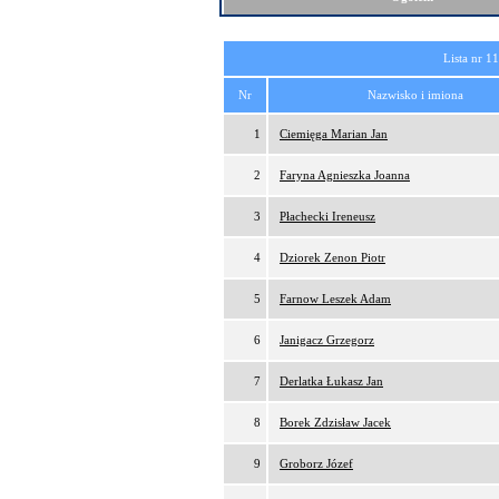
Lista nr 1
Nr
Nazwisko i imiona
1
Ciemięga Marian Jan
2
Faryna Agnieszka Joanna
3
Płachecki Ireneusz
4
Dziorek Zenon Piotr
5
Farnow Leszek Adam
6
Janigacz Grzegorz
7
Derlatka Łukasz Jan
8
Borek Zdzisław Jacek
9
Groborz Józef