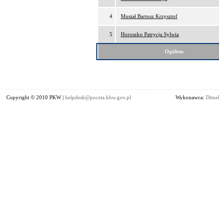
4
Musiał Bartosz Krzysztof
5
Horoszko Patrycja Sylwia
Ogółem
Copyright © 2010 PKW |
helpdesk@poczta.kbw.gov.pl
Wykonawca:
Dituel