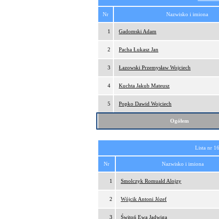
Nr
Nazwisko i imiona
1
Gadomski Adam
2
Pacha Łukasz Jan
3
Łazowski Przemysław Wojciech
4
Kuchta Jakub Mateusz
5
Popko Dawid Wojciech
Ogółem
Lista nr 1
Nr
Nazwisko i imiona
1
Smolczyk Romuald Alojzy
2
Wójcik Antoni Józef
3
Świtoń Ewa Jadwiga