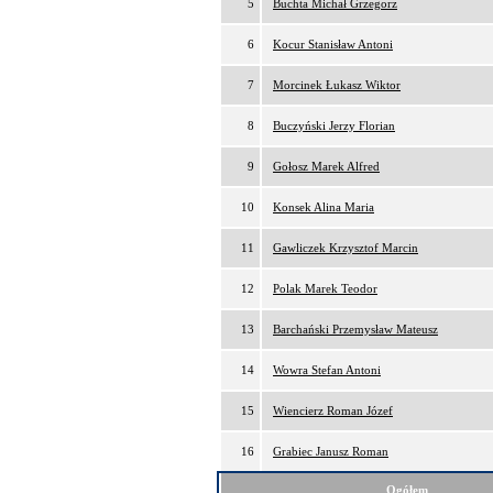
5
Buchta Michał Grzegorz
6
Kocur Stanisław Antoni
7
Morcinek Łukasz Wiktor
8
Buczyński Jerzy Florian
9
Gołosz Marek Alfred
10
Konsek Alina Maria
11
Gawliczek Krzysztof Marcin
12
Polak Marek Teodor
13
Barchański Przemysław Mateusz
14
Wowra Stefan Antoni
15
Wiencierz Roman Józef
16
Grabiec Janusz Roman
Ogółem