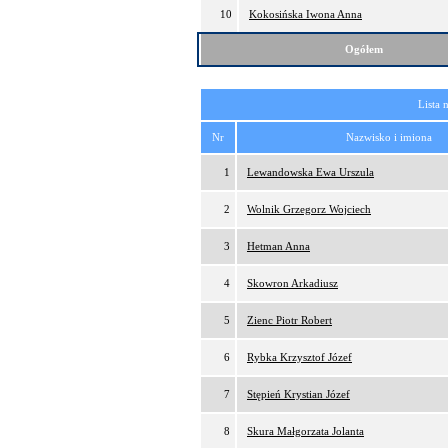
10
Kokosińska Iwona Anna
Ogółem
Lista 
Nr
Nazwisko i imiona
1
Lewandowska Ewa Urszula
2
Wolnik Grzegorz Wojciech
3
Hetman Anna
4
Skowron Arkadiusz
5
Zienc Piotr Robert
6
Rybka Krzysztof Józef
7
Stępień Krystian Józef
8
Skura Małgorzata Jolanta