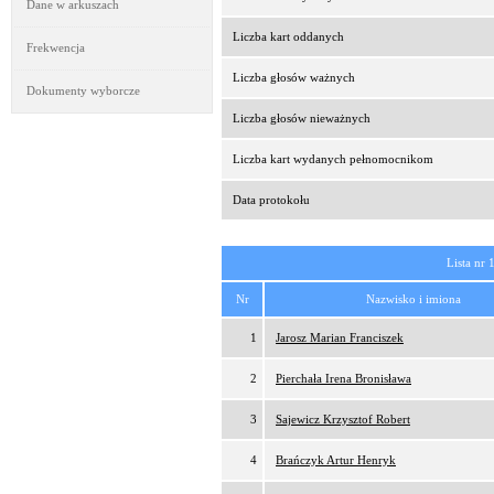
Dane w arkuszach
Liczba kart oddanych
Frekwencja
Liczba głosów ważnych
Dokumenty wyborcze
Liczba głosów nieważnych
Liczba kart wydanych pełnomocnikom
Data protokołu
Lista nr 
Nr
Nazwisko i imiona
1
Jarosz Marian Franciszek
2
Pierchała Irena Bronisława
3
Sajewicz Krzysztof Robert
4
Brańczyk Artur Henryk