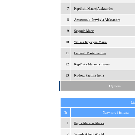
7
Kępiński Maciej Aleksander
8
Antoszczuk-Przybyła Aleksandra
9
Szypuła Maria
10
Wolska Krystyna Maria
11
Ledwoń Marta Paulina
12
Kępińska Marzena Teresa
13
Kudosz Paulina Irena
Ogółem
Lis
Nr
Nazwisko i imiona
1
Hajok Mariusz Marek
2
Symula Albert Witold