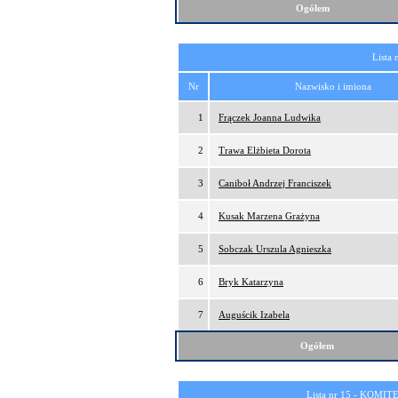
Ogółem
Lista 
Nr
Nazwisko i imiona
1
Frączek Joanna Ludwika
2
Trawa Elżbieta Dorota
3
Caniboł Andrzej Franciszek
4
Kusak Marzena Grażyna
5
Sobczak Urszula Agnieszka
6
Bryk Katarzyna
7
Auguścik Izabela
Ogółem
Lista nr 15 -
KOMITE