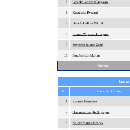
5
Gałązka Janusz Władysław
6
Kaszubski Ryszard
7
Dera Arkadiusz Witold
8
Roman Wojciech Grzegorz
9
Spyrczak Jolanta Zofia
10
Barański Jan Marian
Ogółem
Lista nr
Nr
Nazwisko i imiona
1
Karasek Bronisław
2
Ormaniec Cecylia Krystyna
3
Kolorz Marian Henryk