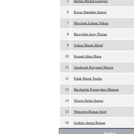
5
Buchta Michał Grzegorz
6
Kocur Stanisław Antoni
7
Morcinek Łukasz Wiktor
8
Buczyński Jerzy Florian
9
Gołosz Marek Alfred
10
Konsek Alina Maria
11
Gawliczek Krzysztof Marcin
12
Polak Marek Teodor
13
Barchański Przemysław Mateusz
14
Wowra Stefan Antoni
15
Wiencierz Roman Józef
16
Grabiec Janusz Roman
Ogółem