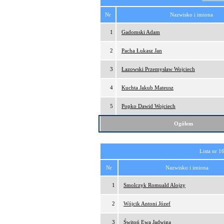
Nr
Nazwisko i imiona
1
Gadomski Adam
2
Pacha Łukasz Jan
3
Łazowski Przemysław Wojciech
4
Kuchta Jakub Mateusz
5
Popko Dawid Wojciech
Ogółem
Lista nr 1
Nr
Nazwisko i imiona
1
Smolczyk Romuald Alojzy
2
Wójcik Antoni Józef
3
Świtoń Ewa Jadwiga