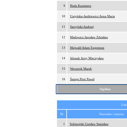
9
Huda Kazimierz
10
Uszyńska-Janikiewicz Anna Maria
11
Sarzyński Andrzej
12
Madowicz Jarosław Zdzisław
13
Majwald Adam Eugeniusz
14
Jelonek Jerzy Mieczysław
15
Weczerek Marek
16
Śmieja Piotr Paweł
Ogółem
List
Nr
Nazwisko i imiona
1
Sobierajski Czesław Stanisław