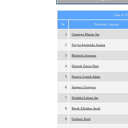
Lista nr 1
Nr
Nazwisko i imiona
1
Ciemięga Marian Jan
2
Faryna Agnieszka Joanna
3
Płachecki Ireneusz
4
Dziorek Zenon Piotr
5
Farnow Leszek Adam
6
Janigacz Grzegorz
7
Derlatka Łukasz Jan
8
Borek Zdzisław Jacek
9
Groborz Józef