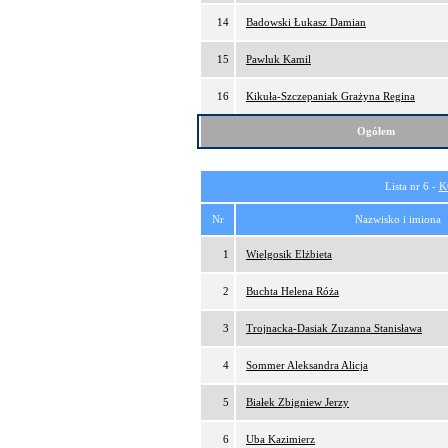
14
Badowski Łukasz Damian
15
Pawluk Kamil
16
Kikuła-Szczepaniak Grażyna Regina
Ogółem
Lista nr 6 -
K
Nr
Nazwisko i imiona
1
Wielgosik Elżbieta
2
Buchta Helena Róża
3
Trojnacka-Dasiak Zuzanna Stanisława
4
Sommer Aleksandra Alicja
5
Białek Zbigniew Jerzy
6
Uba Kazimierz