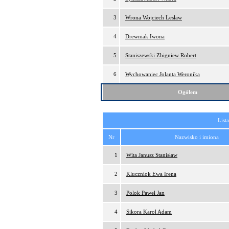
3
Wrona Wojciech Lesław
4
Drewniak Iwona
5
Staniszewski Zbigniew Robert
6
Wychowaniec Jolanta Weronika
Ogółem
List
Nr
Nazwisko i imiona
1
Wita Janusz Stanisław
2
Kluczniok Ewa Irena
3
Polok Paweł Jan
4
Sikora Karol Adam