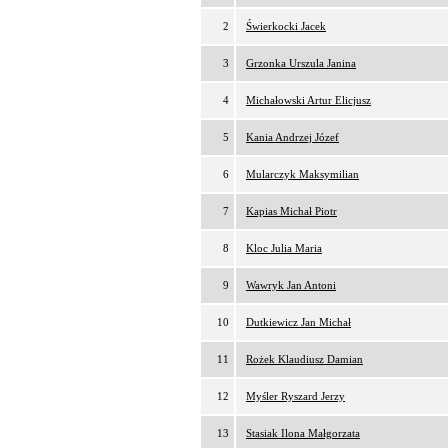
2
Świerkocki Jacek
3
Grzonka Urszula Janina
4
Michałowski Artur Elicjusz
5
Kania Andrzej Józef
6
Mularczyk Maksymilian
7
Kapias Michał Piotr
8
Kloc Julia Maria
9
Wawryk Jan Antoni
10
Dutkiewicz Jan Michał
11
Rożek Klaudiusz Damian
12
Myśler Ryszard Jerzy
13
Stasiak Ilona Małgorzata