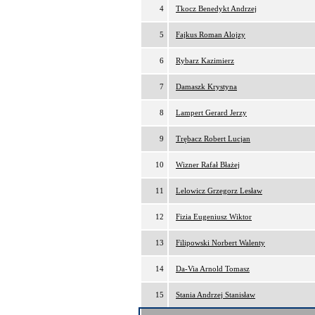
4
Tkocz Benedykt Andrzej
5
Fajkus Roman Alojzy
6
Rybarz Kazimierz
7
Damaszk Krystyna
8
Lampert Gerard Jerzy
9
Trębacz Robert Lucjan
10
Wizner Rafał Błażej
11
Lelowicz Grzegorz Lesław
12
Fizia Eugeniusz Wiktor
13
Filipowski Norbert Walenty
14
Da-Via Arnold Tomasz
15
Stania Andrzej Stanisław