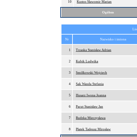
10
Kustos Sławomir Marian
Ogółem
Lis
Nr
Nazwisko i imiona
1
Trzaska Stanisław Adrian
2
Kubik Ludwika
3
Smółkowski Wojciech
4
Sak Wanda Stefania
5
Husarz Iwona Joanna
6
Pacut Stanisław Jan
7
Rudzka Mieczysława
8
Płatek Tadeusz Mirosław