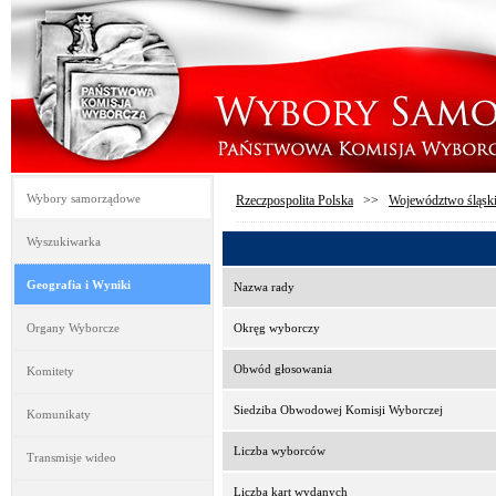
Wybory samorządowe
Rzeczpospolita Polska
>>
Województwo śląsk
Wyszukiwarka
Geografia i Wyniki
Nazwa rady
Organy Wyborcze
Okręg wyborczy
Obwód głosowania
Komitety
Siedziba Obwodowej Komisji Wyborczej
Komunikaty
Liczba wyborców
Transmisje wideo
Liczba kart wydanych