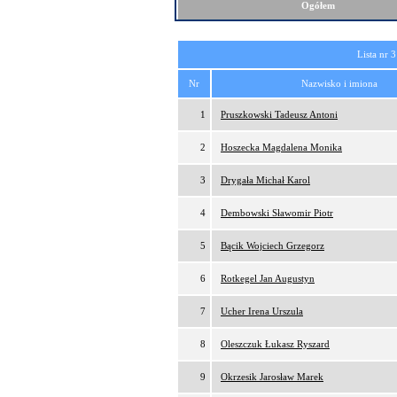
Ogółem
Lista nr 3
Nr
Nazwisko i imiona
1
Pruszkowski Tadeusz Antoni
2
Hoszecka Magdalena Monika
3
Drygała Michał Karol
4
Dembowski Sławomir Piotr
5
Bącik Wojciech Grzegorz
6
Rotkegel Jan Augustyn
7
Ucher Irena Urszula
8
Oleszczuk Łukasz Ryszard
9
Okrzesik Jarosław Marek