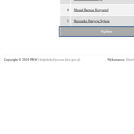
4
Musiał Bartosz Krzysztof
5
Horoszko Patrycja Sylwia
Ogółem
Copyright © 2010 PKW |
helpdesk@poczta.kbw.gov.pl
Wykonawca:
Dituel