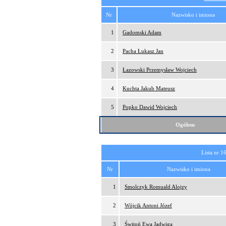
Nr
Nazwisko i imiona
1
Gadomski Adam
2
Pacha Łukasz Jan
3
Łazowski Przemysław Wojciech
4
Kuchta Jakub Mateusz
5
Popko Dawid Wojciech
Ogółem
Lista nr 1
Nr
Nazwisko i imiona
1
Smolczyk Romuald Alojzy
2
Wójcik Antoni Józef
3
Świtoń Ewa Jadwiga