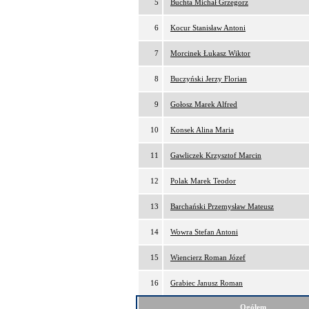
5
Buchta Michał Grzegorz
6
Kocur Stanisław Antoni
7
Morcinek Łukasz Wiktor
8
Buczyński Jerzy Florian
9
Gołosz Marek Alfred
10
Konsek Alina Maria
11
Gawliczek Krzysztof Marcin
12
Polak Marek Teodor
13
Barchański Przemysław Mateusz
14
Wowra Stefan Antoni
15
Wiencierz Roman Józef
16
Grabiec Janusz Roman
Ogółem