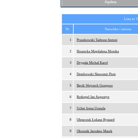
Ogółem
Lista nr 3
Nr
Nazwisko i imiona
1
Pruszkowski Tadeusz Antoni
2
Hoszecka Magdalena Monika
3
Drygała Michał Karol
4
Dembowski Sławomir Piotr
5
Bącik Wojciech Grzegorz
6
Rotkegel Jan Augustyn
7
Ucher Irena Urszula
8
Oleszczuk Łukasz Ryszard
9
Okrzesik Jarosław Marek