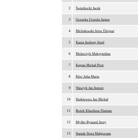
2
Świerkocki Jacek
3
Grzonka Urszula Janina
4
Michałowski Artur Elicjusz
5
Kania Andrzej Józef
6
Mularczyk Maksymilian
7
Kapias Michał Piotr
8
Kloc Julia Maria
9
Wawryk Jan Antoni
10
Dutkiewicz Jan Michał
11
Rożek Klaudiusz Damian
12
Myśler Ryszard Jerzy
13
Stasiak Ilona Małgorzata