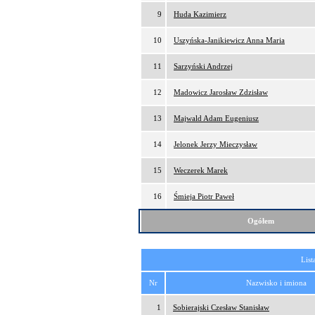
9
Huda Kazimierz
10
Uszyńska-Janikiewicz Anna Maria
11
Sarzyński Andrzej
12
Madowicz Jarosław Zdzisław
13
Majwald Adam Eugeniusz
14
Jelonek Jerzy Mieczysław
15
Weczerek Marek
16
Śmieja Piotr Paweł
Ogółem
List
Nr
Nazwisko i imiona
1
Sobierajski Czesław Stanisław