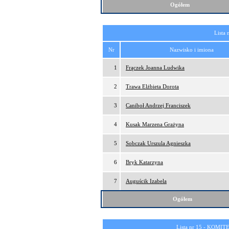
Ogółem
Lista 
Nr
Nazwisko i imiona
1
Frączek Joanna Ludwika
2
Trawa Elżbieta Dorota
3
Caniboł Andrzej Franciszek
4
Kusak Marzena Grażyna
5
Sobczak Urszula Agnieszka
6
Bryk Katarzyna
7
Auguścik Izabela
Ogółem
Lista nr 15 -
KOMITE