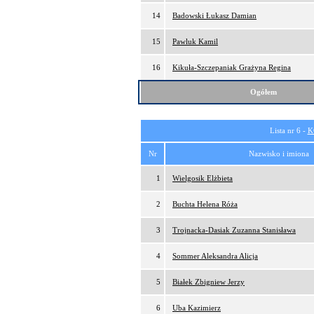
14
Badowski Łukasz Damian
15
Pawluk Kamil
16
Kikuła-Szczepaniak Grażyna Regina
Ogółem
Lista nr 6 -
K
Nr
Nazwisko i imiona
1
Wielgosik Elżbieta
2
Buchta Helena Róża
3
Trojnacka-Dasiak Zuzanna Stanisława
4
Sommer Aleksandra Alicja
5
Białek Zbigniew Jerzy
6
Uba Kazimierz