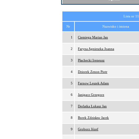
Lista nr 1
Nr
Nazwisko i imiona
1
Ciemięga Marian Jan
2
Faryna Agnieszka Joanna
3
Płachecki Ireneusz
4
Dziorek Zenon Piotr
5
Farnow Leszek Adam
6
Janigacz Grzegorz
7
Derlatka Łukasz Jan
8
Borek Zdzisław Jacek
9
Groborz Józef