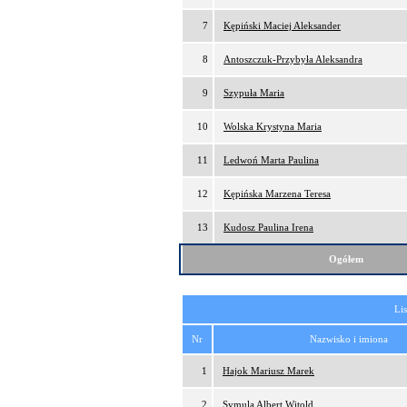
7
Kępiński Maciej Aleksander
8
Antoszczuk-Przybyła Aleksandra
9
Szypuła Maria
10
Wolska Krystyna Maria
11
Ledwoń Marta Paulina
12
Kępińska Marzena Teresa
13
Kudosz Paulina Irena
Ogółem
Lis
Nr
Nazwisko i imiona
1
Hajok Mariusz Marek
2
Symula Albert Witold