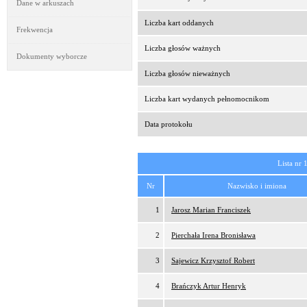
Dane w arkuszach
Liczba kart oddanych
Frekwencja
Liczba głosów ważnych
Dokumenty wyborcze
Liczba głosów nieważnych
Liczba kart wydanych pełnomocnikom
Data protokołu
Lista nr 
Nr
Nazwisko i imiona
1
Jarosz Marian Franciszek
2
Pierchała Irena Bronisława
3
Sajewicz Krzysztof Robert
4
Brańczyk Artur Henryk