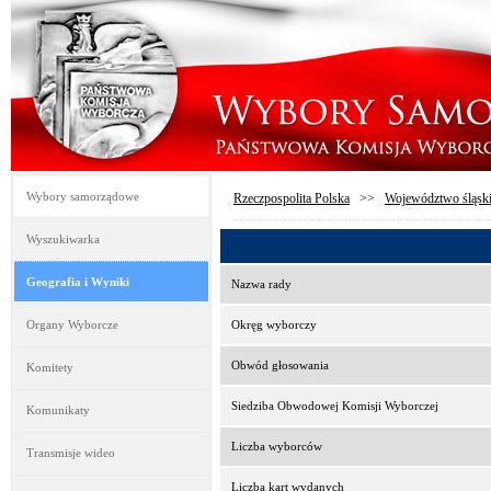
Wybory samorządowe
Rzeczpospolita Polska
>>
Województwo śląsk
Wyszukiwarka
Geografia i Wyniki
Nazwa rady
Organy Wyborcze
Okręg wyborczy
Obwód głosowania
Komitety
Siedziba Obwodowej Komisji Wyborczej
Komunikaty
Liczba wyborców
Transmisje wideo
Liczba kart wydanych