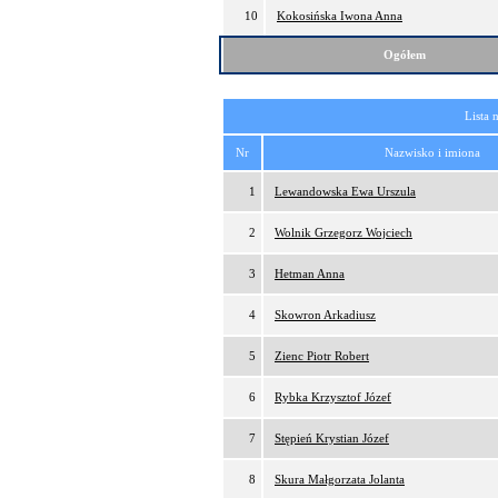
10
Kokosińska Iwona Anna
Ogółem
Lista 
Nr
Nazwisko i imiona
1
Lewandowska Ewa Urszula
2
Wolnik Grzegorz Wojciech
3
Hetman Anna
4
Skowron Arkadiusz
5
Zienc Piotr Robert
6
Rybka Krzysztof Józef
7
Stępień Krystian Józef
8
Skura Małgorzata Jolanta