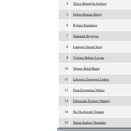
4
Tkocz Benedykt Andrzej
5
Fajkus Roman Alojzy
6
Rybarz Kazimierz
7
Damaszk Krystyna
8
Lampert Gerard Jerzy
9
Trębacz Robert Lucjan
10
Wizner Rafał Błażej
11
Lelowicz Grzegorz Lesław
12
Fizia Eugeniusz Wiktor
13
Filipowski Norbert Walenty
14
Da-Via Arnold Tomasz
15
Stania Andrzej Stanisław