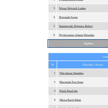
3
Wrona Wojciech Lesław
4
Drewniak Iwona
5
Staniszewski Zbigniew Robert
6
Wychowaniec Jolanta Weronika
Ogółem
List
Nr
Nazwisko i imiona
1
Wita Janusz Stanisław
2
Kluczniok Ewa Irena
3
Polok Paweł Jan
4
Sikora Karol Adam