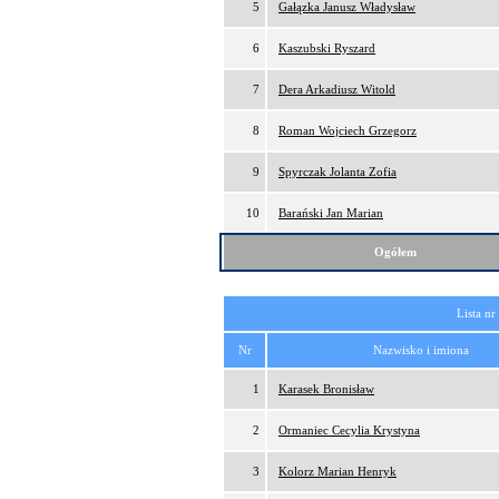
5
Gałązka Janusz Władysław
6
Kaszubski Ryszard
7
Dera Arkadiusz Witold
8
Roman Wojciech Grzegorz
9
Spyrczak Jolanta Zofia
10
Barański Jan Marian
Ogółem
Lista nr
Nr
Nazwisko i imiona
1
Karasek Bronisław
2
Ormaniec Cecylia Krystyna
3
Kolorz Marian Henryk