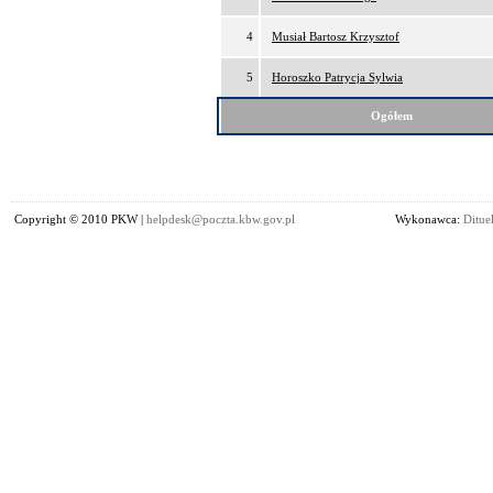
4
Musiał Bartosz Krzysztof
5
Horoszko Patrycja Sylwia
Ogółem
Copyright © 2010 PKW |
helpdesk@poczta.kbw.gov.pl
Wykonawca:
Dituel