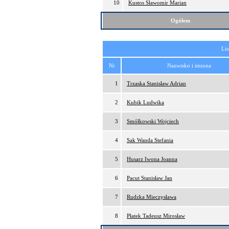
10
Kustos Sławomir Marian
Ogółem
Lis
Nr
Nazwisko i imiona
1
Trzaska Stanisław Adrian
2
Kubik Ludwika
3
Smółkowski Wojciech
4
Sak Wanda Stefania
5
Husarz Iwona Joanna
6
Pacut Stanisław Jan
7
Rudzka Mieczysława
8
Płatek Tadeusz Mirosław