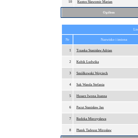
10
Kustos Sławomir Marian
Ogółem
Lis
Nr
Nazwisko i imiona
1
Trzaska Stanisław Adrian
2
Kubik Ludwika
3
Smółkowski Wojciech
4
Sak Wanda Stefania
5
Husarz Iwona Joanna
6
Pacut Stanisław Jan
7
Rudzka Mieczysława
8
Płatek Tadeusz Mirosław