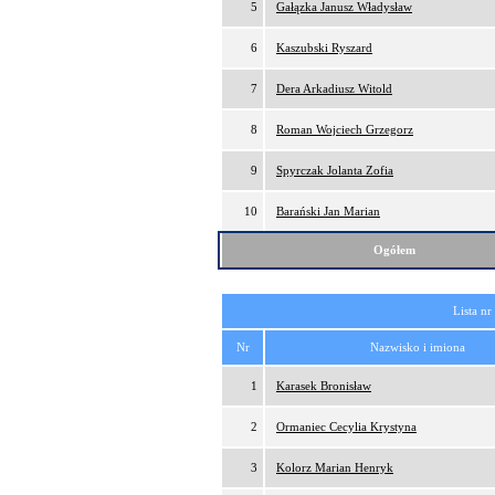
5
Gałązka Janusz Władysław
6
Kaszubski Ryszard
7
Dera Arkadiusz Witold
8
Roman Wojciech Grzegorz
9
Spyrczak Jolanta Zofia
10
Barański Jan Marian
Ogółem
Lista nr
Nr
Nazwisko i imiona
1
Karasek Bronisław
2
Ormaniec Cecylia Krystyna
3
Kolorz Marian Henryk