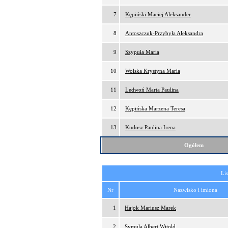
7
Kępiński Maciej Aleksander
8
Antoszczuk-Przybyła Aleksandra
9
Szypuła Maria
10
Wolska Krystyna Maria
11
Ledwoń Marta Paulina
12
Kępińska Marzena Teresa
13
Kudosz Paulina Irena
Ogółem
Lis
Nr
Nazwisko i imiona
1
Hajok Mariusz Marek
2
Symula Albert Witold