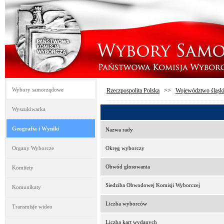
Wybory samorządowe
Rzeczpospolita Polska
>>
Województwo śląsk
Wyszukiwarka
Geografia i Wyniki
Nazwa rady
Organy Wyborcze
Okręg wyborczy
Obwód głosowania
Komitety
Siedziba Obwodowej Komisji Wyborczej
Komunikaty
Liczba wyborców
Transmisje wideo
Liczba kart wydanych