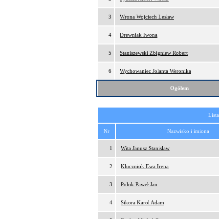
3
Wrona Wojciech Lesław
4
Drewniak Iwona
5
Staniszewski Zbigniew Robert
6
Wychowaniec Jolanta Weronika
Ogółem
List
Nr
Nazwisko i imiona
1
Wita Janusz Stanisław
2
Kluczniok Ewa Irena
3
Polok Paweł Jan
4
Sikora Karol Adam