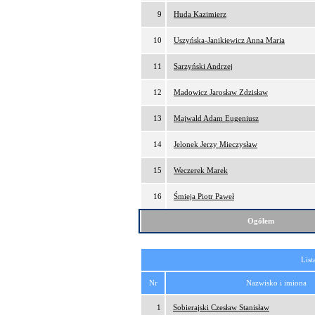
9
Huda Kazimierz
10
Uszyńska-Janikiewicz Anna Maria
11
Sarzyński Andrzej
12
Madowicz Jarosław Zdzisław
13
Majwald Adam Eugeniusz
14
Jelonek Jerzy Mieczysław
15
Weczerek Marek
16
Śmieja Piotr Paweł
Ogółem
List
Nr
Nazwisko i imiona
1
Sobierajski Czesław Stanisław