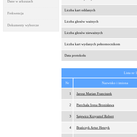
Dane w arkuszach
Liczba kart oddanych
Frekwencja
Liczba głosów ważnych
Dokumenty wyborcze
Liczba głosów nieważnych
Liczba kart wydanych pełnomocnikom
Data protokołu
Lista nr 
Nr
Nazwisko i imiona
1
Jarosz Marian Franciszek
2
Pierchała Irena Bronisława
3
Sajewicz Krzysztof Robert
4
Brańczyk Artur Henryk