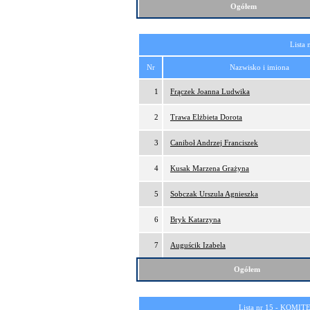
Ogółem
Lista 
Nr
Nazwisko i imiona
1
Frączek Joanna Ludwika
2
Trawa Elżbieta Dorota
3
Caniboł Andrzej Franciszek
4
Kusak Marzena Grażyna
5
Sobczak Urszula Agnieszka
6
Bryk Katarzyna
7
Auguścik Izabela
Ogółem
Lista nr 15 -
KOMITE