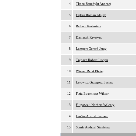
4
Tkocz Benedykt Andrzej
5
Fajkus Roman Alojzy
6
Rybarz Kazimierz
7
Damaszk Krystyna
8
Lampert Gerard Jerzy
9
Trębacz Robert Lucjan
10
Wizner Rafał Błażej
11
Lelowicz Grzegorz Lesław
12
Fizia Eugeniusz Wiktor
13
Filipowski Norbert Walenty
14
Da-Via Arnold Tomasz
15
Stania Andrzej Stanisław