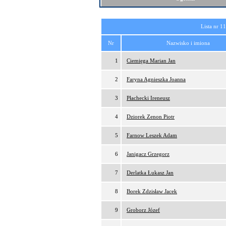
Lista nr 1
Nr
Nazwisko i imiona
1
Ciemięga Marian Jan
2
Faryna Agnieszka Joanna
3
Płachecki Ireneusz
4
Dziorek Zenon Piotr
5
Farnow Leszek Adam
6
Janigacz Grzegorz
7
Derlatka Łukasz Jan
8
Borek Zdzisław Jacek
9
Groborz Józef