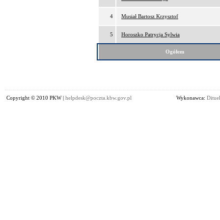
4
Musiał Bartosz Krzysztof
5
Horoszko Patrycja Sylwia
Ogółem
Copyright © 2010 PKW |
helpdesk@poczta.kbw.gov.pl
Wykonawca:
Dituel