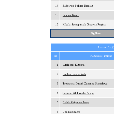
14
Badowski Łukasz Damian
15
Pawluk Kamil
16
Kikuła-Szczepaniak Grażyna Regina
Ogółem
Lista nr 6 -
K
Nr
Nazwisko i imiona
1
Wielgosik Elżbieta
2
Buchta Helena Róża
3
Trojnacka-Dasiak Zuzanna Stanisława
4
Sommer Aleksandra Alicja
5
Białek Zbigniew Jerzy
6
Uba Kazimierz