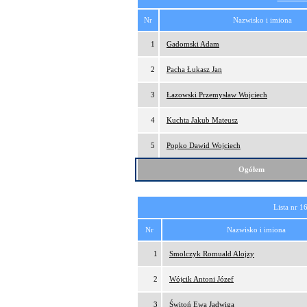
Nr
Nazwisko i imiona
1
Gadomski Adam
2
Pacha Łukasz Jan
3
Łazowski Przemysław Wojciech
4
Kuchta Jakub Mateusz
5
Popko Dawid Wojciech
Ogółem
Lista nr 1
Nr
Nazwisko i imiona
1
Smolczyk Romuald Alojzy
2
Wójcik Antoni Józef
3
Świtoń Ewa Jadwiga