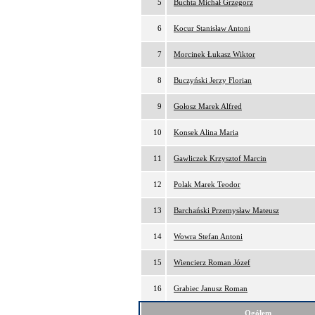
5
Buchta Michał Grzegorz
6
Kocur Stanisław Antoni
7
Morcinek Łukasz Wiktor
8
Buczyński Jerzy Florian
9
Gołosz Marek Alfred
10
Konsek Alina Maria
11
Gawliczek Krzysztof Marcin
12
Polak Marek Teodor
13
Barchański Przemysław Mateusz
14
Wowra Stefan Antoni
15
Wiencierz Roman Józef
16
Grabiec Janusz Roman
Ogółem