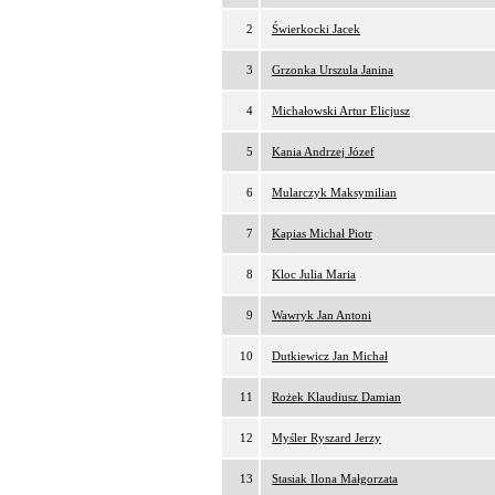
2
Świerkocki Jacek
3
Grzonka Urszula Janina
4
Michałowski Artur Elicjusz
5
Kania Andrzej Józef
6
Mularczyk Maksymilian
7
Kapias Michał Piotr
8
Kloc Julia Maria
9
Wawryk Jan Antoni
10
Dutkiewicz Jan Michał
11
Rożek Klaudiusz Damian
12
Myśler Ryszard Jerzy
13
Stasiak Ilona Małgorzata