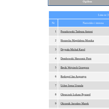
Ogółem
Lista nr 3
Nr
Nazwisko i imiona
1
Pruszkowski Tadeusz Antoni
2
Hoszecka Magdalena Monika
3
Drygała Michał Karol
4
Dembowski Sławomir Piotr
5
Bącik Wojciech Grzegorz
6
Rotkegel Jan Augustyn
7
Ucher Irena Urszula
8
Oleszczuk Łukasz Ryszard
9
Okrzesik Jarosław Marek