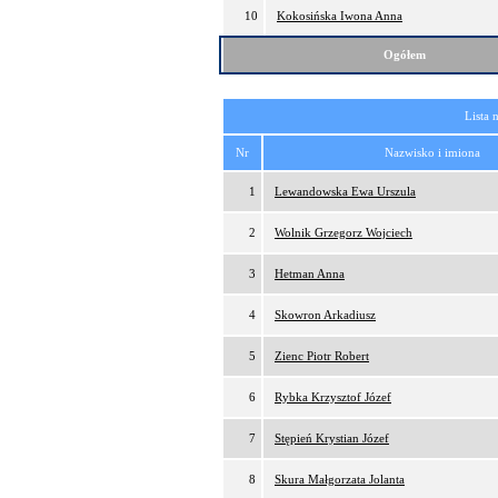
10
Kokosińska Iwona Anna
Ogółem
Lista 
Nr
Nazwisko i imiona
1
Lewandowska Ewa Urszula
2
Wolnik Grzegorz Wojciech
3
Hetman Anna
4
Skowron Arkadiusz
5
Zienc Piotr Robert
6
Rybka Krzysztof Józef
7
Stępień Krystian Józef
8
Skura Małgorzata Jolanta