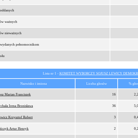
t oddanych
sów ważnych
sów nieważnych
t wydanych pełnomocnikom
ołu
Lista nr 1 -
KOMITET WYBORCZY SOJUSZ LEWICY DEMOKR
Nazwisko i imiona
Liczba głosów
% gło
osz Marian Franciszek
16
2,
rchała Irena Bronisława
36
5,
ewicz Krzysztof Robert
3
0,
ńczyk Artur Henryk
2
0,