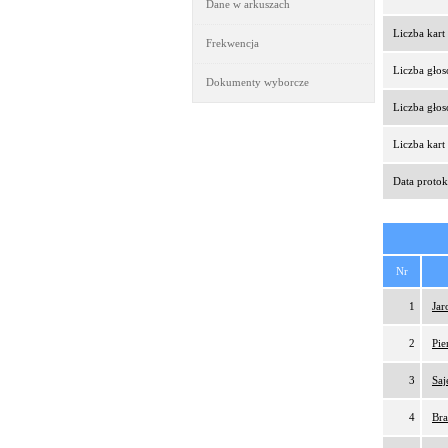
Dane w arkuszach
Liczba kar
Frekwencja
Liczba gło
Dokumenty wyborcze
Liczba gło
Liczba kar
Data protok
Nr
1
Jar
2
Pie
3
Saj
4
Bra