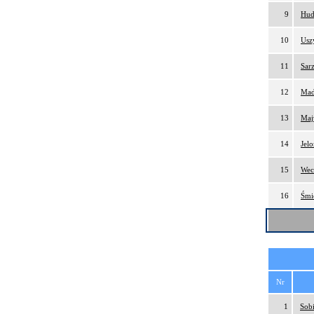
9
Hud
10
Usz
11
Sar
12
Mad
13
Maj
14
Jel
15
Wec
16
Śmi
Nr
1
Sobi