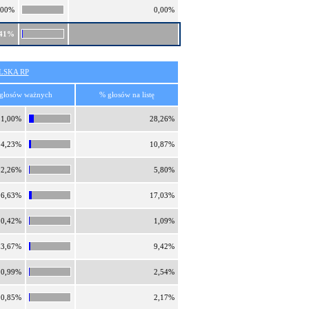
,00%
0,00%
,41%
SKA RP
głosów ważnych
% głosów na listę
11,00%
28,26%
4,23%
10,87%
2,26%
5,80%
6,63%
17,03%
0,42%
1,09%
3,67%
9,42%
0,99%
2,54%
0,85%
2,17%