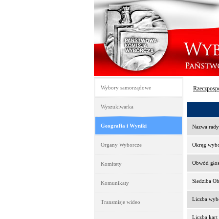
Wybory samorządowe
Rzeczpospo
Wyszukiwarka
Geografia i Wyniki
Nazwa rady
Organy Wyborcze
Okręg wyb
Obwód gło
Komitety
Siedziba O
Komunikaty
Liczba wy
Transmisje wideo
Liczba kar