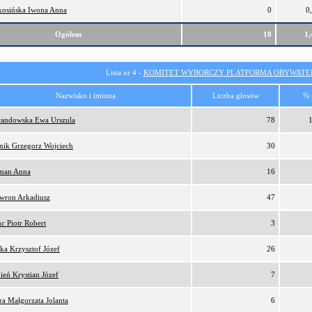
osińska Iwona Anna
0
0
Ogółem
10
1
Lista nr 4 -
KOMITET WYBORCZY PLATFORMA OBYWATEL
Nazwisko i imiona
Liczba głosów
% 
andowska Ewa Urszula
78
nik Grzegorz Wojciech
30
man Anna
16
wron Arkadiusz
47
c Piotr Robert
3
ka Krzysztof Józef
26
ień Krystian Józef
7
ra Małgorzata Jolanta
6