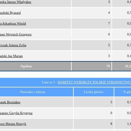
ązka Janusz Władysław
3
0,
zubski Ryszard
4
0,
a Arkadiusz Witold
7
0,
man Wojciech Grzegorz
0
0,
rczak Jolanta Zofia
5
0,
ański Jan Marian
3
0,
Ogółem
79
11,
Lista nr 2 -
KOMITET WYBORCZY POLSKIE STRONNICTW
Nazwisko i imiona
Liczba głosów
% gł
asek Bronisław
5
0,
aniec Cecylia Krystyna
0
0,
orz Marian Henryk
8
1,