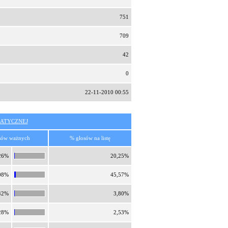
751
709
42
0
22-11-2010 00:55
ATYCZNEJ
sów ważnych
% głosów na listę
26%
20,25%
08%
45,57%
42%
3,80%
28%
2,53%