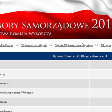
lita Polska
>>
Województwo śląskie
>>
Sejmik Województwa Śląskiego
>>
Okręg wy
Rybnik, Obwód nr 59, Okręg wyborczy nr 3
orczy
sowania
bwodowej Komisji Wyborczej
borców
t wydanych