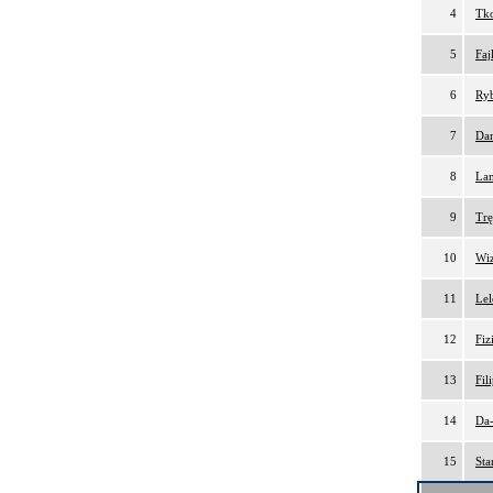
4
Tko
5
Faj
6
Ryb
7
Da
8
Lam
9
Trę
10
Wiz
11
Lel
12
Fiz
13
Fil
14
Da-
15
Sta