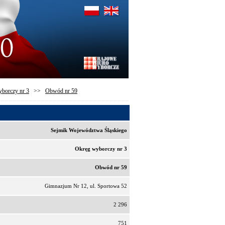
borczy nr 3
>>
Obwód nr 59
Sejmik Województwa Śląskiego
Okręg wyborczy nr 3
Obwód nr 59
Gimnazjum Nr 12, ul. Sportowa 52
2 296
751