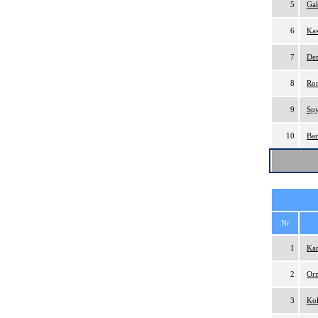
5
Gał
6
Kas
7
Der
8
Ro
9
Spy
10
Bar
Nr
1
Kar
2
Orm
3
Kol