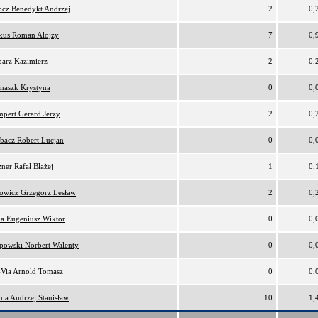
cz Benedykt Andrzej
2
0,
kus Roman Alojzy
7
0,
arz Kazimierz
2
0,
maszk Krystyna
0
0,
pert Gerard Jerzy
2
0,
bacz Robert Lucjan
0
0,
ner Rafał Błażej
1
0,
owicz Grzegorz Lesław
2
0,
ia Eugeniusz Wiktor
0
0,
ipowski Norbert Walenty
0
0,
Via Arnold Tomasz
0
0,
nia Andrzej Stanisław
10
1,