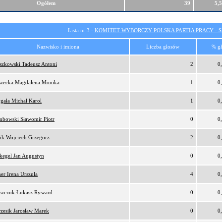
Ogółem
39
5,
Lista nr 3 -
KOMITET WYBORCZY POLSKA PARTIA PRACY - SI
Nazwisko i imiona
Liczba głosów
% g
szkowski Tadeusz Antoni
2
0
zecka Magdalena Monika
1
0
gała Michał Karol
1
0
bowski Sławomir Piotr
0
0
ik Wojciech Grzegorz
2
0
kegel Jan Augustyn
0
0
er Irena Urszula
4
0
szczuk Łukasz Ryszard
0
0
zesik Jarosław Marek
0
0