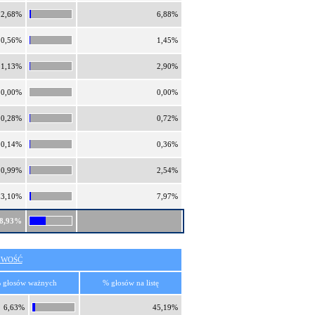
2,68%
6,88%
0,56%
1,45%
1,13%
2,90%
0,00%
0,00%
0,28%
0,72%
0,14%
0,36%
0,99%
2,54%
3,10%
7,97%
8,93%
IWOŚĆ
 głosów ważnych
% głosów na listę
6,63%
45,19%