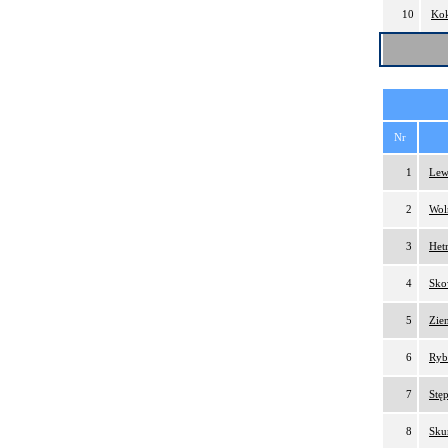
10
Kok
Nr
1
Lew
2
Wol
3
Het
4
Sko
5
Zien
6
Ryb
7
Stęp
8
Sku