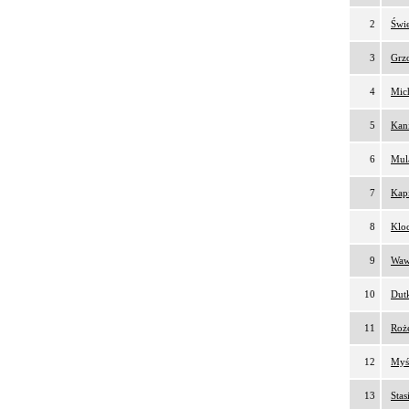
2
Świe
3
Grzo
4
Mich
5
Kani
6
Mul
7
Kapi
8
Kloc
9
Waw
10
Dutk
11
Roż
12
Myśl
13
Stas