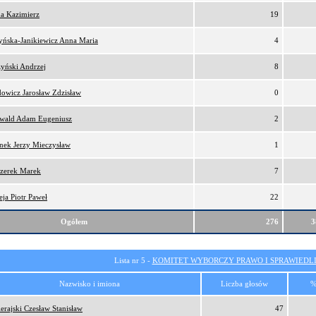
a Kazimierz
19
yńska-Janikiewicz Anna Maria
4
zyński Andrzej
8
owicz Jarosław Zdzisław
0
wald Adam Eugeniusz
2
onek Jerzy Mieczysław
1
zerek Marek
7
eja Piotr Paweł
22
Ogółem
276
3
Lista nr 5 -
KOMITET WYBORCZY PRAWO I SPRAWIEDL
Nazwisko i imiona
Liczba głosów
%
erajski Czesław Stanisław
47