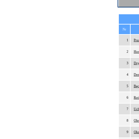
Nr
1
Pru
2
Hos
3
Dry
4
Dem
5
Bąc
6
Rot
7
Uch
8
Ole
9
Okr