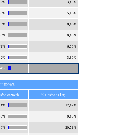
42%
3,80%
56%
5,06%
99%
8,86%
00%
0,00%
71%
6,33%
42%
3,80%
14%
O LUDOWE
osów ważnych
% głosów na listę
71%
12,82%
00%
0,00%
13%
20,51%