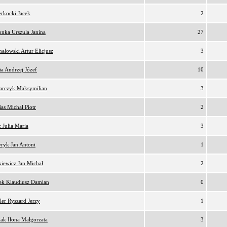
rkocki Jacek
2
nka Urszula Janina
27
ałowski Artur Elicjusz
3
a Andrzej Józef
10
arczyk Maksymilian
3
as Michał Piotr
2
 Julia Maria
3
ryk Jan Antoni
1
iewicz Jan Michał
2
ek Klaudiusz Damian
0
er Ryszard Jerzy
1
iak Ilona Małgorzata
3