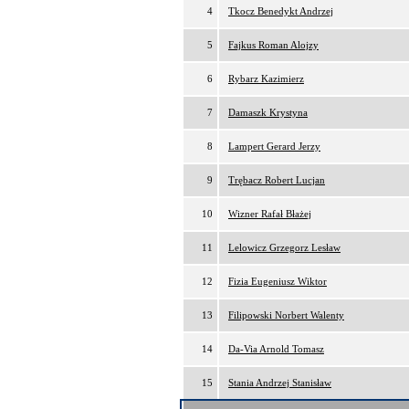
4
Tkocz Benedykt Andrzej
5
Fajkus Roman Alojzy
6
Rybarz Kazimierz
7
Damaszk Krystyna
8
Lampert Gerard Jerzy
9
Trębacz Robert Lucjan
10
Wizner Rafał Błażej
11
Lelowicz Grzegorz Lesław
12
Fizia Eugeniusz Wiktor
13
Filipowski Norbert Walenty
14
Da-Via Arnold Tomasz
15
Stania Andrzej Stanisław