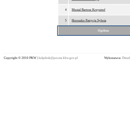
4
Musiał Bartosz Krzysztof
5
Horoszko Patrycja Sylwia
Ogółem
Copyright © 2010 PKW |
helpdesk@poczta.kbw.gov.pl
Wykonawca:
Dituel