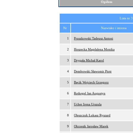
Ogółem
Lista nr 3
Nr
Nazwisko i imiona
1
Pruszkowski Tadeusz Antoni
2
Hoszecka Magdalena Monika
3
Drygała Michał Karol
4
Dembowski Sławomir Piotr
5
Bącik Wojciech Grzegorz
6
Rotkegel Jan Augustyn
7
Ucher Irena Urszula
8
Oleszczuk Łukasz Ryszard
9
Okrzesik Jarosław Marek