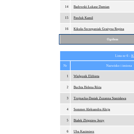
14
Badowski Łukasz Damian
15
Pawluk Kamil
16
Kikuła-Szczepaniak Grażyna Regina
Ogółem
Lista nr 6 -
K
Nr
Nazwisko i imiona
1
Wielgosik Elżbieta
2
Buchta Helena Róża
3
Trojnacka-Dasiak Zuzanna Stanisława
4
Sommer Aleksandra Alicja
5
Białek Zbigniew Jerzy
6
Uba Kazimierz