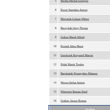
5
Buchta Michał Grzegorz
6
Kocur Stanisław Antoni
7
Morcinek Łukasz Wiktor
8
Buczyński Jerzy Florian
9
Gołosz Marek Alfred
10
Konsek Alina Maria
11
Gawliczek Krzysztof Marcin
12
Polak Marek Teodor
13
Barchański Przemysław Mateusz
14
Wowra Stefan Antoni
15
Wiencierz Roman Józef
16
Grabiec Janusz Roman
Ogółem