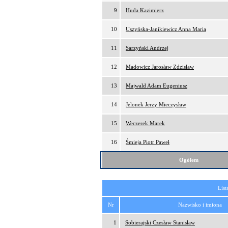
9
Huda Kazimierz
10
Uszyńska-Janikiewicz Anna Maria
11
Sarzyński Andrzej
12
Madowicz Jarosław Zdzisław
13
Majwald Adam Eugeniusz
14
Jelonek Jerzy Mieczysław
15
Weczerek Marek
16
Śmieja Piotr Paweł
Ogółem
List
Nr
Nazwisko i imiona
1
Sobierajski Czesław Stanisław