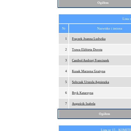
Ogółem
Lista 
Nr
Nazwisko i imiona
1
Frączek Joanna Ludwika
2
Trawa Elżbieta Dorota
3
Caniboł Andrzej Franciszek
4
Kusak Marzena Grażyna
5
Sobczak Urszula Agnieszka
6
Bryk Katarzyna
7
Auguścik Izabela
Ogółem
Lista nr 15 -
KOMITE