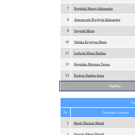
7
Kępiński Maciej Aleksander
8
Antoszczuk-Przybyła Aleksandra
9
Szypuła Maria
10
Wolska Krystyna Maria
11
Ledwoń Marta Paulina
12
Kępińska Marzena Teresa
13
Kudosz Paulina Irena
Ogółem
Lis
Nr
Nazwisko i imiona
1
Hajok Mariusz Marek
2
Symula Albert Witold