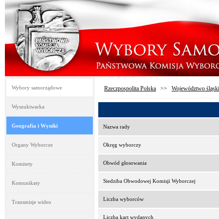
Wybory samorządowe
Rzeczpospolita Polska
>>
Województwo śląsk
Wyszukiwarka
Geografia i Wyniki
Nazwa rady
Organy Wyborcze
Okręg wyborczy
Obwód głosowania
Komitety
Siedziba Obwodowej Komisji Wyborczej
Komunikaty
Liczba wyborców
Transmisje wideo
Liczba kart wydanych