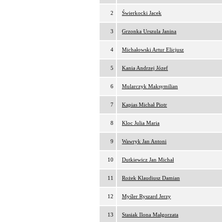
2
Świerkocki Jacek
3
Grzonka Urszula Janina
4
Michałowski Artur Elicjusz
5
Kania Andrzej Józef
6
Mularczyk Maksymilian
7
Kapias Michał Piotr
8
Kloc Julia Maria
9
Wawryk Jan Antoni
10
Dutkiewicz Jan Michał
11
Rożek Klaudiusz Damian
12
Myśler Ryszard Jerzy
13
Stasiak Ilona Małgorzata