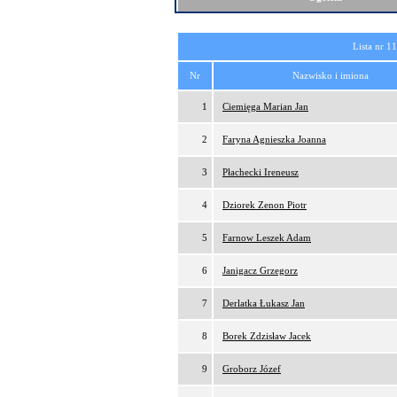
Lista nr 1
Nr
Nazwisko i imiona
1
Ciemięga Marian Jan
2
Faryna Agnieszka Joanna
3
Płachecki Ireneusz
4
Dziorek Zenon Piotr
5
Farnow Leszek Adam
6
Janigacz Grzegorz
7
Derlatka Łukasz Jan
8
Borek Zdzisław Jacek
9
Groborz Józef