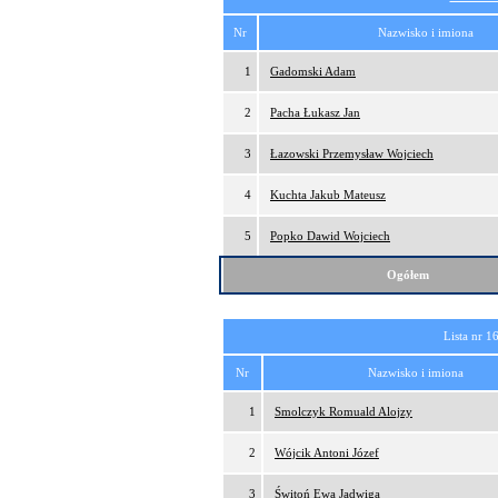
Nr
Nazwisko i imiona
1
Gadomski Adam
2
Pacha Łukasz Jan
3
Łazowski Przemysław Wojciech
4
Kuchta Jakub Mateusz
5
Popko Dawid Wojciech
Ogółem
Lista nr 1
Nr
Nazwisko i imiona
1
Smolczyk Romuald Alojzy
2
Wójcik Antoni Józef
3
Świtoń Ewa Jadwiga