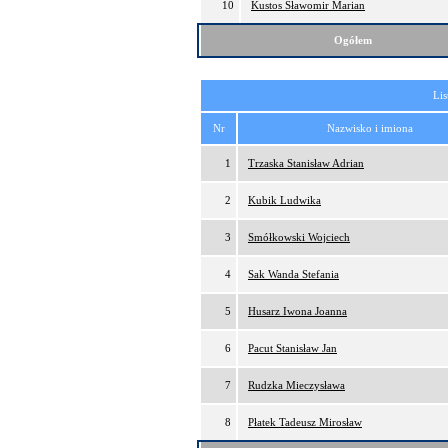
10
Kustos Sławomir Marian
Ogółem
Lis
Nr
Nazwisko i imiona
1
Trzaska Stanisław Adrian
2
Kubik Ludwika
3
Smółkowski Wojciech
4
Sak Wanda Stefania
5
Husarz Iwona Joanna
6
Pacut Stanisław Jan
7
Rudzka Mieczysława
8
Płatek Tadeusz Mirosław