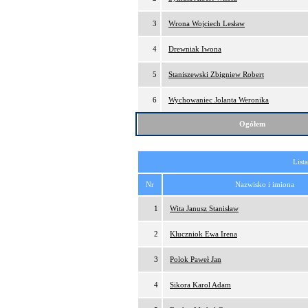
3
Wrona Wojciech Lesław
4
Drewniak Iwona
5
Staniszewski Zbigniew Robert
6
Wychowaniec Jolanta Weronika
Ogółem
List
Nr
Nazwisko i imiona
1
Wita Janusz Stanisław
2
Kluczniok Ewa Irena
3
Polok Paweł Jan
4
Sikora Karol Adam