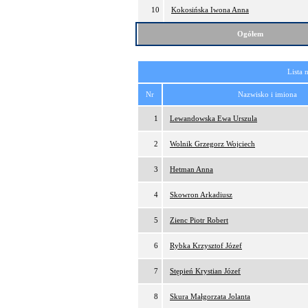
10
Kokosińska Iwona Anna
Ogółem
Lista 
Nr
Nazwisko i imiona
1
Lewandowska Ewa Urszula
2
Wolnik Grzegorz Wojciech
3
Hetman Anna
4
Skowron Arkadiusz
5
Zienc Piotr Robert
6
Rybka Krzysztof Józef
7
Stępień Krystian Józef
8
Skura Małgorzata Jolanta