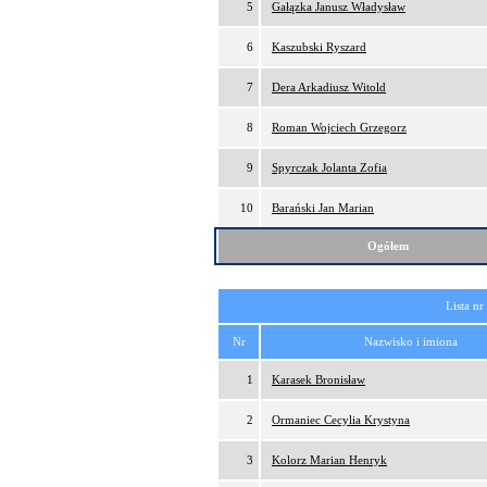
5
Gałązka Janusz Władysław
6
Kaszubski Ryszard
7
Dera Arkadiusz Witold
8
Roman Wojciech Grzegorz
9
Spyrczak Jolanta Zofia
10
Barański Jan Marian
Ogółem
Lista nr
Nr
Nazwisko i imiona
1
Karasek Bronisław
2
Ormaniec Cecylia Krystyna
3
Kolorz Marian Henryk