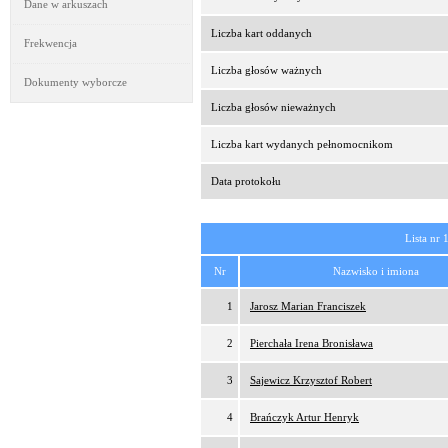
Dane w arkuszach
Liczba kart oddanych
Frekwencja
Liczba głosów ważnych
Dokumenty wyborcze
Liczba głosów nieważnych
Liczba kart wydanych pełnomocnikom
Data protokołu
Lista nr 
Nr
Nazwisko i imiona
1
Jarosz Marian Franciszek
2
Pierchała Irena Bronisława
3
Sajewicz Krzysztof Robert
4
Brańczyk Artur Henryk