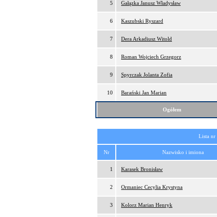
5
Gałązka Janusz Władysław
6
Kaszubski Ryszard
7
Dera Arkadiusz Witold
8
Roman Wojciech Grzegorz
9
Spyrczak Jolanta Zofia
10
Barański Jan Marian
Ogółem
Lista nr
Nr
Nazwisko i imiona
1
Karasek Bronisław
2
Ormaniec Cecylia Krystyna
3
Kolorz Marian Henryk