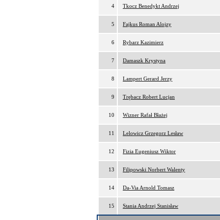
4
Tkocz Benedykt Andrzej
5
Fajkus Roman Alojzy
6
Rybarz Kazimierz
7
Damaszk Krystyna
8
Lampert Gerard Jerzy
9
Trębacz Robert Lucjan
10
Wizner Rafał Błażej
11
Lelowicz Grzegorz Lesław
12
Fizia Eugeniusz Wiktor
13
Filipowski Norbert Walenty
14
Da-Via Arnold Tomasz
15
Stania Andrzej Stanisław