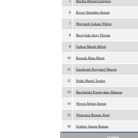
5
Buchta Michał Grzegorz
6
Kocur Stanisław Antoni
7
Morcinek Łukasz Wiktor
8
Buczyński Jerzy Florian
9
Gołosz Marek Alfred
10
Konsek Alina Maria
11
Gawliczek Krzysztof Marcin
12
Polak Marek Teodor
13
Barchański Przemysław Mateusz
14
Wowra Stefan Antoni
15
Wiencierz Roman Józef
16
Grabiec Janusz Roman
Ogółem