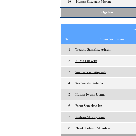
10
Kustos Sławomir Marian
Ogółem
Lis
Nr
Nazwisko i imiona
1
Trzaska Stanisław Adrian
2
Kubik Ludwika
3
Smółkowski Wojciech
4
Sak Wanda Stefania
5
Husarz Iwona Joanna
6
Pacut Stanisław Jan
7
Rudzka Mieczysława
8
Płatek Tadeusz Mirosław