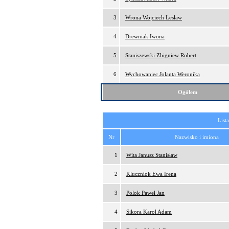
3
Wrona Wojciech Lesław
4
Drewniak Iwona
5
Staniszewski Zbigniew Robert
6
Wychowaniec Jolanta Weronika
Ogółem
List
Nr
Nazwisko i imiona
1
Wita Janusz Stanisław
2
Kluczniok Ewa Irena
3
Polok Paweł Jan
4
Sikora Karol Adam