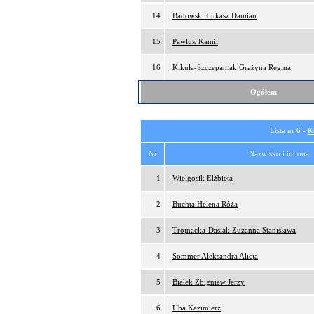
14
Badowski Łukasz Damian
15
Pawluk Kamil
16
Kikuła-Szczepaniak Grażyna Regina
Ogółem
Lista nr 6 -
K
Nr
Nazwisko i imiona
1
Wielgosik Elżbieta
2
Buchta Helena Róża
3
Trojnacka-Dasiak Zuzanna Stanisława
4
Sommer Aleksandra Alicja
5
Białek Zbigniew Jerzy
6
Uba Kazimierz