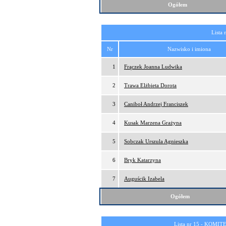
Ogółem
Lista 
Nr
Nazwisko i imiona
1
Frączek Joanna Ludwika
2
Trawa Elżbieta Dorota
3
Caniboł Andrzej Franciszek
4
Kusak Marzena Grażyna
5
Sobczak Urszula Agnieszka
6
Bryk Katarzyna
7
Auguścik Izabela
Ogółem
Lista nr 15 -
KOMITE