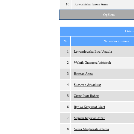
10
Kokosińska Iwona Anna
Ogółem
Lista 
Nr
Nazwisko i imiona
1
Lewandowska Ewa Urszula
2
Wolnik Grzegorz Wojciech
3
Hetman Anna
4
Skowron Arkadiusz
5
Zienc Piotr Robert
6
Rybka Krzysztof Józef
7
Stępień Krystian Józef
8
Skura Małgorzata Jolanta