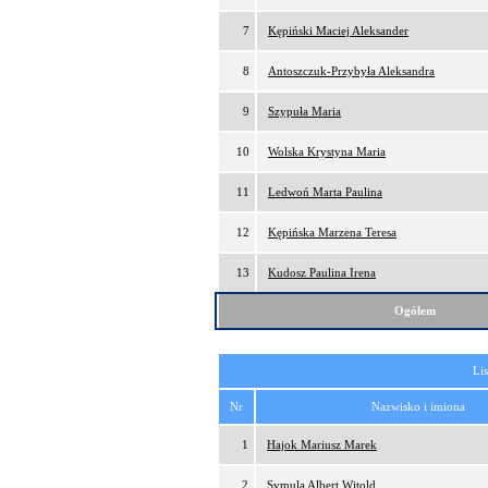
7
Kępiński Maciej Aleksander
8
Antoszczuk-Przybyła Aleksandra
9
Szypuła Maria
10
Wolska Krystyna Maria
11
Ledwoń Marta Paulina
12
Kępińska Marzena Teresa
13
Kudosz Paulina Irena
Ogółem
Lis
Nr
Nazwisko i imiona
1
Hajok Mariusz Marek
2
Symula Albert Witold