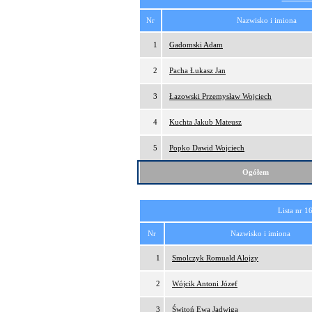
Nr
Nazwisko i imiona
1
Gadomski Adam
2
Pacha Łukasz Jan
3
Łazowski Przemysław Wojciech
4
Kuchta Jakub Mateusz
5
Popko Dawid Wojciech
Ogółem
Lista nr 1
Nr
Nazwisko i imiona
1
Smolczyk Romuald Alojzy
2
Wójcik Antoni Józef
3
Świtoń Ewa Jadwiga