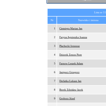
Lista nr 1
Nr
Nazwisko i imiona
1
Ciemięga Marian Jan
2
Faryna Agnieszka Joanna
3
Płachecki Ireneusz
4
Dziorek Zenon Piotr
5
Farnow Leszek Adam
6
Janigacz Grzegorz
7
Derlatka Łukasz Jan
8
Borek Zdzisław Jacek
9
Groborz Józef