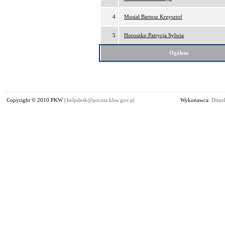
4
Musiał Bartosz Krzysztof
5
Horoszko Patrycja Sylwia
Ogółem
Copyright © 2010 PKW |
helpdesk@poczta.kbw.gov.pl
Wykonawca:
Dituel