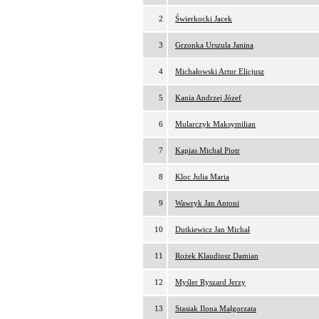
2
Świerkocki Jacek
3
Grzonka Urszula Janina
4
Michałowski Artur Elicjusz
5
Kania Andrzej Józef
6
Mularczyk Maksymilian
7
Kapias Michał Piotr
8
Kloc Julia Maria
9
Wawryk Jan Antoni
10
Dutkiewicz Jan Michał
11
Rożek Klaudiusz Damian
12
Myśler Ryszard Jerzy
13
Stasiak Ilona Małgorzata