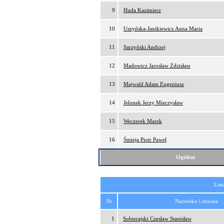
9
Huda Kazimierz
10
Uszyńska-Janikiewicz Anna Maria
11
Sarzyński Andrzej
12
Madowicz Jarosław Zdzisław
13
Majwald Adam Eugeniusz
14
Jelonek Jerzy Mieczysław
15
Weczerek Marek
16
Śmieja Piotr Paweł
Ogółem
List
Nr
Nazwisko i imiona
1
Sobierajski Czesław Stanisław