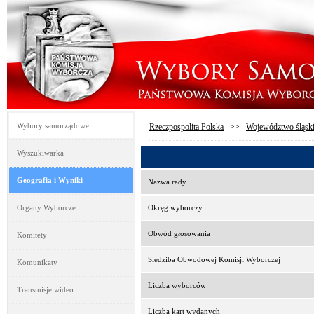
Wybory samorządowe
Rzeczpospolita Polska
>>
Województwo śląsk
Wyszukiwarka
Geografia i Wyniki
Nazwa rady
Organy Wyborcze
Okręg wyborczy
Obwód głosowania
Komitety
Siedziba Obwodowej Komisji Wyborczej
Komunikaty
Liczba wyborców
Transmisje wideo
Liczba kart wydanych