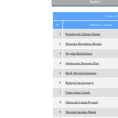
Ogółem
Lista nr 3
Nr
Nazwisko i imiona
1
Pruszkowski Tadeusz Antoni
2
Hoszecka Magdalena Monika
3
Drygała Michał Karol
4
Dembowski Sławomir Piotr
5
Bącik Wojciech Grzegorz
6
Rotkegel Jan Augustyn
7
Ucher Irena Urszula
8
Oleszczuk Łukasz Ryszard
9
Okrzesik Jarosław Marek