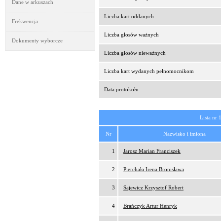
Dane w arkuszach
Liczba kart oddanych
Frekwencja
Liczba głosów ważnych
Dokumenty wyborcze
Liczba głosów nieważnych
Liczba kart wydanych pełnomocnikom
Data protokołu
Lista nr 
Nr
Nazwisko i imiona
1
Jarosz Marian Franciszek
2
Pierchała Irena Bronisława
3
Sajewicz Krzysztof Robert
4
Brańczyk Artur Henryk