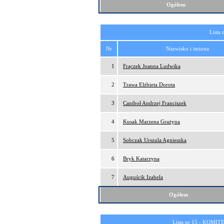
Ogółem
Lista 
Nr
Nazwisko i imiona
1
Frączek Joanna Ludwika
2
Trawa Elżbieta Dorota
3
Caniboł Andrzej Franciszek
4
Kusak Marzena Grażyna
5
Sobczak Urszula Agnieszka
6
Bryk Katarzyna
7
Auguścik Izabela
Ogółem
Lista nr 15 -
KOMITE