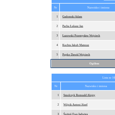
Nr
Nazwisko i imiona
1
Gadomski Adam
2
Pacha Łukasz Jan
3
Łazowski Przemysław Wojciech
4
Kuchta Jakub Mateusz
5
Popko Dawid Wojciech
Ogółem
Lista nr 1
Nr
Nazwisko i imiona
1
Smolczyk Romuald Alojzy
2
Wójcik Antoni Józef
3
Świtoń Ewa Jadwiga