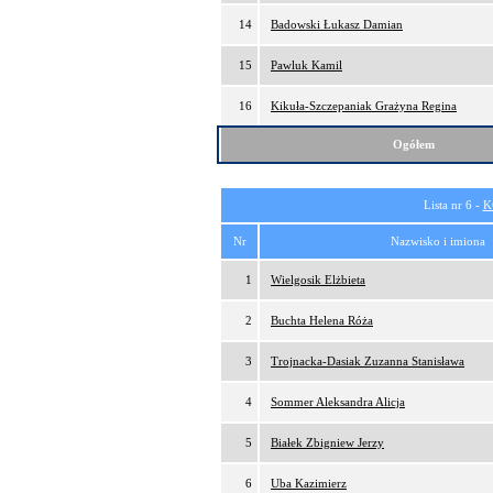
14
Badowski Łukasz Damian
15
Pawluk Kamil
16
Kikuła-Szczepaniak Grażyna Regina
Ogółem
Lista nr 6 -
K
Nr
Nazwisko i imiona
1
Wielgosik Elżbieta
2
Buchta Helena Róża
3
Trojnacka-Dasiak Zuzanna Stanisława
4
Sommer Aleksandra Alicja
5
Białek Zbigniew Jerzy
6
Uba Kazimierz