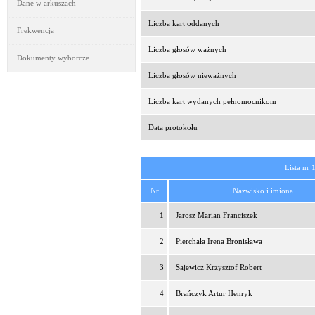
Dane w arkuszach
Liczba kart oddanych
Frekwencja
Liczba głosów ważnych
Dokumenty wyborcze
Liczba głosów nieważnych
Liczba kart wydanych pełnomocnikom
Data protokołu
Lista nr 
Nr
Nazwisko i imiona
1
Jarosz Marian Franciszek
2
Pierchała Irena Bronisława
3
Sajewicz Krzysztof Robert
4
Brańczyk Artur Henryk