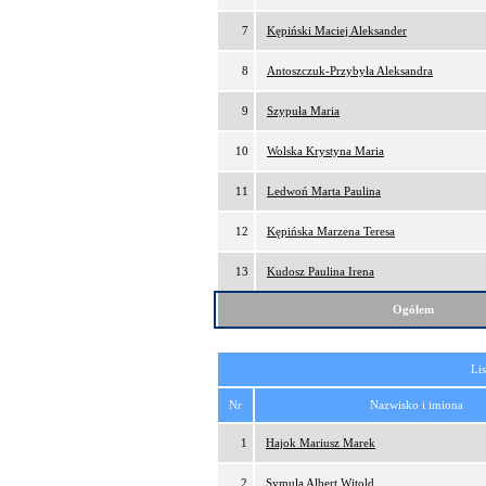
7
Kępiński Maciej Aleksander
8
Antoszczuk-Przybyła Aleksandra
9
Szypuła Maria
10
Wolska Krystyna Maria
11
Ledwoń Marta Paulina
12
Kępińska Marzena Teresa
13
Kudosz Paulina Irena
Ogółem
Lis
Nr
Nazwisko i imiona
1
Hajok Mariusz Marek
2
Symula Albert Witold