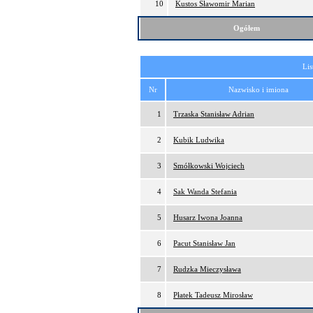
10
Kustos Sławomir Marian
Ogółem
Lis
Nr
Nazwisko i imiona
1
Trzaska Stanisław Adrian
2
Kubik Ludwika
3
Smółkowski Wojciech
4
Sak Wanda Stefania
5
Husarz Iwona Joanna
6
Pacut Stanisław Jan
7
Rudzka Mieczysława
8
Płatek Tadeusz Mirosław