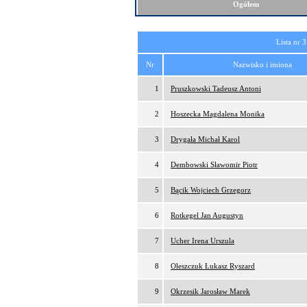
Ogółem
Lista nr 3
Nr
Nazwisko i imiona
1
Pruszkowski Tadeusz Antoni
2
Hoszecka Magdalena Monika
3
Drygała Michał Karol
4
Dembowski Sławomir Piotr
5
Bącik Wojciech Grzegorz
6
Rotkegel Jan Augustyn
7
Ucher Irena Urszula
8
Oleszczuk Łukasz Ryszard
9
Okrzesik Jarosław Marek