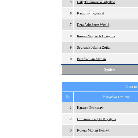
5
Gałązka Janusz Władysław
6
Kaszubski Ryszard
7
Dera Arkadiusz Witold
8
Roman Wojciech Grzegorz
9
Spyrczak Jolanta Zofia
10
Barański Jan Marian
Ogółem
Lista nr
Nr
Nazwisko i imiona
1
Karasek Bronisław
2
Ormaniec Cecylia Krystyna
3
Kolorz Marian Henryk