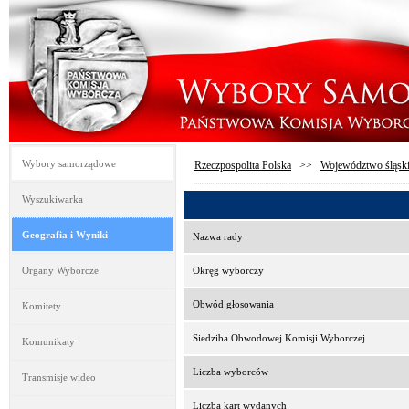
Wybory samorządowe
Rzeczpospolita Polska
>>
Województwo śląsk
Wyszukiwarka
Geografia i Wyniki
Nazwa rady
Organy Wyborcze
Okręg wyborczy
Obwód głosowania
Komitety
Siedziba Obwodowej Komisji Wyborczej
Komunikaty
Liczba wyborców
Transmisje wideo
Liczba kart wydanych