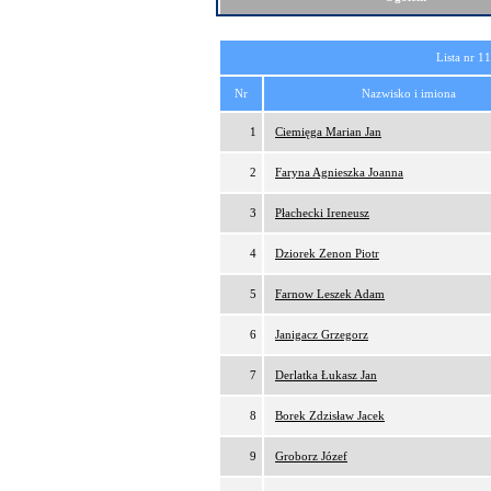
Lista nr 1
Nr
Nazwisko i imiona
1
Ciemięga Marian Jan
2
Faryna Agnieszka Joanna
3
Płachecki Ireneusz
4
Dziorek Zenon Piotr
5
Farnow Leszek Adam
6
Janigacz Grzegorz
7
Derlatka Łukasz Jan
8
Borek Zdzisław Jacek
9
Groborz Józef