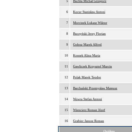
5
Buchta Michał Grzegorz
6
Kocur Stanisław Antoni
7
Morcinek Łukasz Wiktor
8
Buczyński Jerzy Florian
9
Gołosz Marek Alfred
10
Konsek Alina Maria
11
Gawliczek Krzysztof Marcin
12
Polak Marek Teodor
13
Barchański Przemysław Mateusz
14
Wowra Stefan Antoni
15
Wiencierz Roman Józef
16
Grabiec Janusz Roman
Ogółem