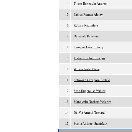
4
Tkocz Benedykt Andrzej
5
Fajkus Roman Alojzy
6
Rybarz Kazimierz
7
Damaszk Krystyna
8
Lampert Gerard Jerzy
9
Trębacz Robert Lucjan
10
Wizner Rafał Błażej
11
Lelowicz Grzegorz Lesław
12
Fizia Eugeniusz Wiktor
13
Filipowski Norbert Walenty
14
Da-Via Arnold Tomasz
15
Stania Andrzej Stanisław