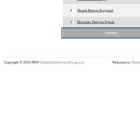
4
Musiał Bartosz Krzysztof
5
Horoszko Patrycja Sylwia
Ogółem
Copyright © 2010 PKW |
helpdesk@poczta.kbw.gov.pl
Wykonawca:
Dituel