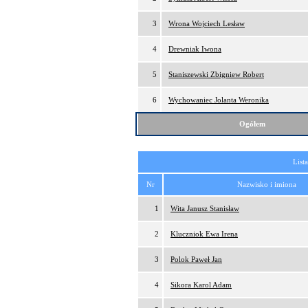
3
Wrona Wojciech Lesław
4
Drewniak Iwona
5
Staniszewski Zbigniew Robert
6
Wychowaniec Jolanta Weronika
Ogółem
List
Nr
Nazwisko i imiona
1
Wita Janusz Stanisław
2
Kluczniok Ewa Irena
3
Polok Paweł Jan
4
Sikora Karol Adam