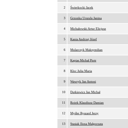
2
Świerkocki Jacek
3
Grzonka Urszula Janina
4
Michałowski Artur Elicjusz
5
Kania Andrzej Józef
6
Mularczyk Maksymilian
7
Kapias Michał Piotr
8
Kloc Julia Maria
9
Wawryk Jan Antoni
10
Dutkiewicz Jan Michał
11
Rożek Klaudiusz Damian
12
Myśler Ryszard Jerzy
13
Stasiak Ilona Małgorzata