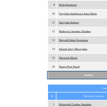
9
Huda Kazimierz
10
Uszyńska-Janikiewicz Anna Maria
11
Sarzyński Andrzej
12
Madowicz Jarosław Zdzisław
13
Majwald Adam Eugeniusz
14
Jelonek Jerzy Mieczysław
15
Weczerek Marek
16
Śmieja Piotr Paweł
Ogółem
List
Nr
Nazwisko i imiona
1
Sobierajski Czesław Stanisław