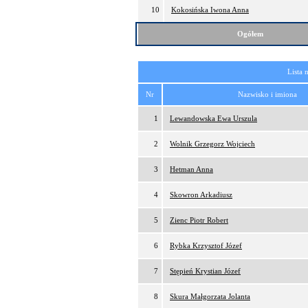
10
Kokosińska Iwona Anna
Ogółem
Lista 
Nr
Nazwisko i imiona
1
Lewandowska Ewa Urszula
2
Wolnik Grzegorz Wojciech
3
Hetman Anna
4
Skowron Arkadiusz
5
Zienc Piotr Robert
6
Rybka Krzysztof Józef
7
Stępień Krystian Józef
8
Skura Małgorzata Jolanta