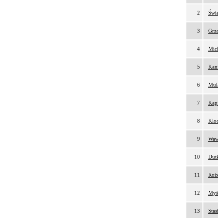
2
Świe
3
Grzo
4
Mich
5
Kani
6
Mul
7
Kapi
8
Kloc
9
Waw
10
Dutk
11
Roż
12
Myśl
13
Stas