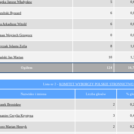
ązka Janusz Władysław
5
0,
zubski Ryszard
6
0,
a Arkadiusz Witold
6
0,
man Wojciech Grzegorz
0
0,
rczak Jolanta Zofia
8
1,
ański Jan Marian
10
1,
Ogółem
124
16,
Lista nr 2 -
KOMITET WYBORCZY POLSKIE STRONNICTW
Nazwisko i imiona
Liczba głosów
% gł
asek Bronisław
2
0,
aniec Cecylia Krystyna
3
0,
orz Marian Henryk
2
0,