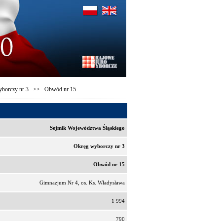
borczy nr 3
>>
Obwód nr 15
Sejmik Województwa Śląskiego
Okręg wyborczy nr 3
Obwód nr 15
Gimnazjum Nr 4, os. Ks. Władysława
1 994
790