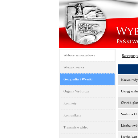
Wybory samorządowe
Rzeczpospo
Wyszukiwarka
Geografia i Wyniki
Nazwa rady
Organy Wyborcze
Okręg wyb
Obwód gło
Komitety
Siedziba O
Komunikaty
Liczba wy
Transmisje wideo
Liczba kar