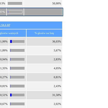
,13%
50,00%
,27%
SKA RP
głosów ważnych
% głosów na listę
11,99%
36,03%
1,89%
5,67%
0,94%
2,83%
1,35%
4,05%
0,27%
0,81%
0,81%
2,43%
10,51%
31,58%
0,67%
2,02%