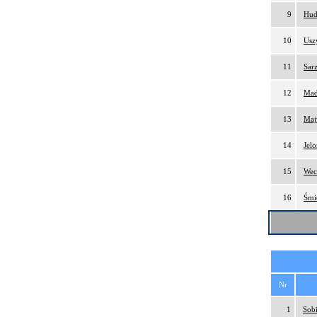
9
Hud
10
Usz
11
Sar
12
Mad
13
Maj
14
Jel
15
Wec
16
Śmi
Nr
1
Sobi