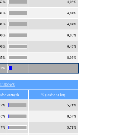
67%
4,03%
81%
4,84%
81%
4,84%
00%
0,00%
08%
6,45%
35%
8,06%
71%
O LUDOWE
osów ważnych
% głosów na listę
27%
5,71%
40%
8,57%
27%
5,71%