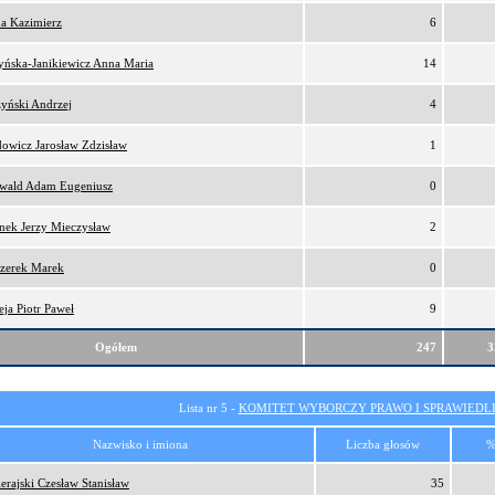
a Kazimierz
6
yńska-Janikiewicz Anna Maria
14
zyński Andrzej
4
owicz Jarosław Zdzisław
1
wald Adam Eugeniusz
0
onek Jerzy Mieczysław
2
zerek Marek
0
eja Piotr Paweł
9
Ogółem
247
3
Lista nr 5 -
KOMITET WYBORCZY PRAWO I SPRAWIEDL
Nazwisko i imiona
Liczba głosów
%
erajski Czesław Stanisław
35