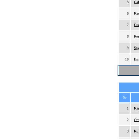
5
Gał
6
Kas
7
Der
8
Ro
9
Spy
10
Bar
Nr
1
Kar
2
Orm
3
Kol