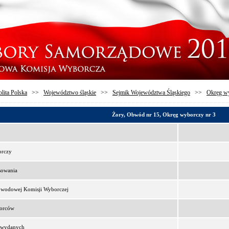
lita Polska
>>
Województwo śląskie
>>
Sejmik Województwa Śląskiego
>>
Okręg wy
Żory, Obwód nr 15, Okręg wyborczy nr 3
orczy
sowania
bwodowej Komisji Wyborczej
borców
t wydanych