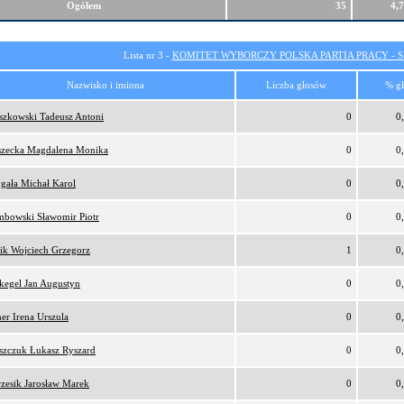
Ogółem
35
4,
Lista nr 3 -
KOMITET WYBORCZY POLSKA PARTIA PRACY - SI
Nazwisko i imiona
Liczba głosów
% g
szkowski Tadeusz Antoni
0
0
zecka Magdalena Monika
0
0
gała Michał Karol
0
0
bowski Sławomir Piotr
0
0
ik Wojciech Grzegorz
1
0
kegel Jan Augustyn
0
0
er Irena Urszula
0
0
szczuk Łukasz Ryszard
0
0
zesik Jarosław Marek
0
0