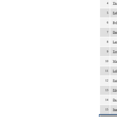
4
Tko
5
Faj
6
Ryb
7
Da
8
Lam
9
Trę
10
Wiz
11
Lel
12
Fiz
13
Fil
14
Da-
15
Sta