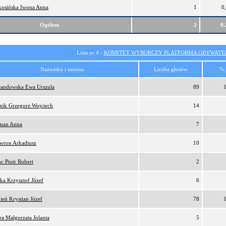
osińska Iwona Anna
1
0
Ogółem
2
0
Lista nr 4 -
KOMITET WYBORCZY PLATFORMA OBYWATEL
Nazwisko i imiona
Liczba głosów
% 
andowska Ewa Urszula
89
nik Grzegorz Wojciech
14
man Anna
7
wron Arkadiusz
10
c Piotr Robert
2
ka Krzysztof Józef
6
ień Krystian Józef
78
ra Małgorzata Jolanta
5