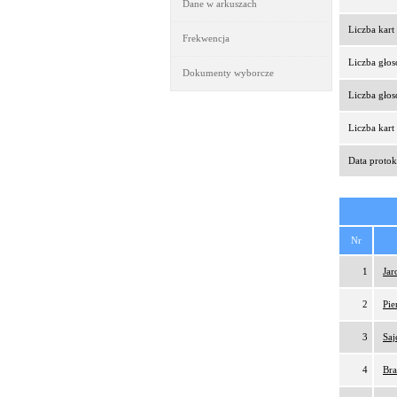
Dane w arkuszach
Liczba kar
Frekwencja
Liczba gło
Dokumenty wyborcze
Liczba gło
Liczba kar
Data protok
Nr
1
Jar
2
Pie
3
Saj
4
Bra