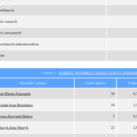
t oddanych
sów ważnych
sów nieważnych
t wydanych pełnomocnikom
ołu
Lista nr 1 -
KOMITET WYBORCZY SOJUSZ LEWICY DEMOKR
Nazwisko i imiona
Liczba głosów
% gło
osz Marian Franciszek
50
6,
rchała Irena Bronisława
16
2,
ewicz Krzysztof Robert
1
0,
ńczyk Artur Henryk
22
2,