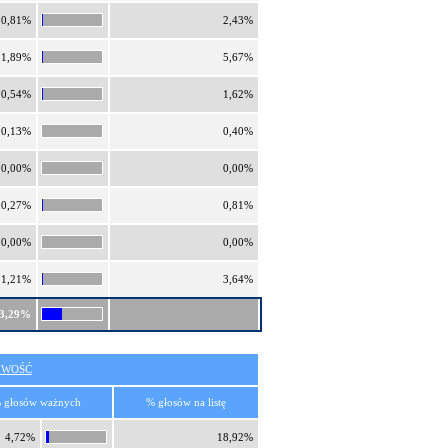
0,81%
2,43%
1,89%
5,67%
0,54%
1,62%
0,13%
0,40%
0,00%
0,00%
0,27%
0,81%
0,00%
0,00%
1,21%
3,64%
3,29%
IWOŚĆ
 głosów ważnych
% głosów na listę
4,72%
18,92%