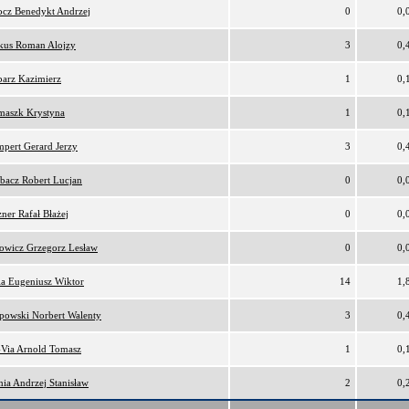
cz Benedykt Andrzej
0
0,
kus Roman Alojzy
3
0,
arz Kazimierz
1
0,
maszk Krystyna
1
0,
pert Gerard Jerzy
3
0,
bacz Robert Lucjan
0
0,
ner Rafał Błażej
0
0,
owicz Grzegorz Lesław
0
0,
ia Eugeniusz Wiktor
14
1,
ipowski Norbert Walenty
3
0,
Via Arnold Tomasz
1
0,
nia Andrzej Stanisław
2
0,