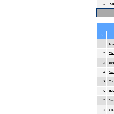
10
Kok
Nr
1
Lew
2
Wol
3
Het
4
Sko
5
Zien
6
Ryb
7
Stęp
8
Sku