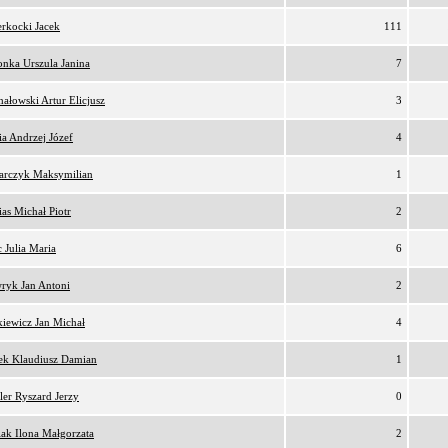
rkocki Jacek
111
nka Urszula Janina
7
ałowski Artur Elicjusz
3
a Andrzej Józef
4
arczyk Maksymilian
1
as Michał Piotr
2
 Julia Maria
6
ryk Jan Antoni
2
iewicz Jan Michał
4
ek Klaudiusz Damian
1
er Ryszard Jerzy
0
iak Ilona Małgorzata
2