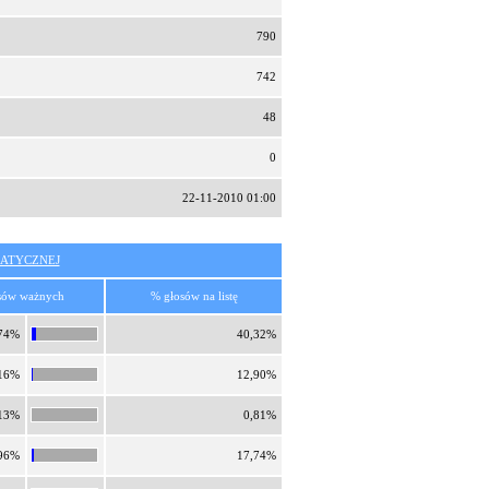
790
742
48
0
22-11-2010 01:00
ATYCZNEJ
sów ważnych
% głosów na listę
74%
40,32%
16%
12,90%
13%
0,81%
96%
17,74%