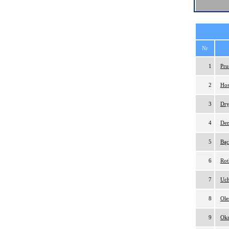
Nr
1
Pru
2
Hos
3
Dry
4
Dem
5
Bąc
6
Rot
7
Uch
8
Ole
9
Okr