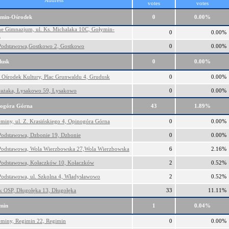
Address
votes
votes
min-Ośrodek
0
0.00%
ne Gimnazjum, ul. Ks. Michalaka 10C, Gołymin-
0
0.00%
k
Podstawowa,Gostkowo 2, Gostkowo
0
0.00%
usk
0
0.00%
Ośrodek Kultury, Plac Grunwaldu 4, Grudusk
0
0.00%
ażaka, Łysakowo 59, Łysakowo
0
0.00%
ogóra Górna
43
1.89%
miny, ul. Z. Krasińskiego 4, Opinogóra Górna
0
0.00%
Podstawowa, Dzbonie 19, Dzbonie
0
0.00%
Podstawowa, Wola Wierzbowska 27,Wola Wierzbowska
6
2.16%
Podstawowa, Kołaczków 10, Kołaczków
2
0.52%
Podstawowa, ul. Szkolna 4, Władysławowo
2
0.52%
 OSP, Długołęka 13, Długołęka
33
11.11%
min
1
0.04%
miny, Regimin 22, Regimin
0
0.00%