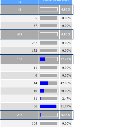
Percent of list votes
list
42
0.00%
5
0.00%
37
0.00%
409
0.00%
257
0.00%
152
0.00%
158
27.22%
11
0.00%
6
0.00%
14
42.86%
10
20.00%
81
2.47%
36
91.67%
232
0.43%
104
0.00%