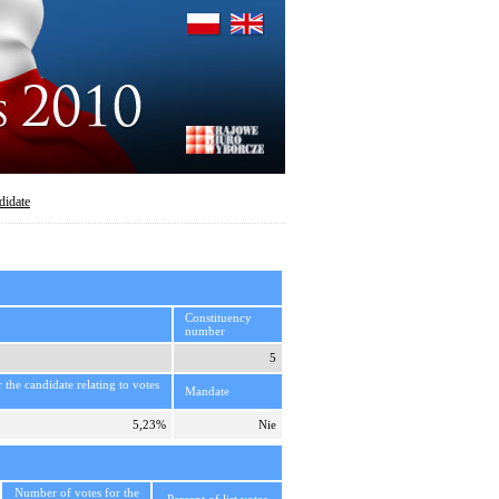
didate
Constituency
number
5
r the candidate relating to votes
Mandate
5,23%
Nie
Number of votes for the