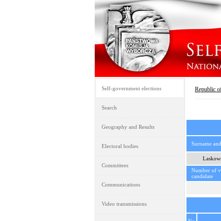
Self-government elections
Republic o
Search
Geography and Results
Surname an
Electoral bodies
Laskows
Committees
Number of vo
candidate
Communications
Video transmissions