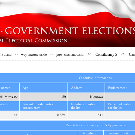
f Poland
>>
woj. mazowieckie
>>
pow. ciechanowski
>>
Constituency 5
>>
Can
Candidate informations
d names
Age
Address
Endorsement
ki Mirosław
59
Klonowo
tes for
Percent of valid votes in
Number of votes for
Percent of votes fo
constituency
the list
for the list
44
0.55%
841
Results for constituency no. 5 by precincts
Number of
Percent of valid