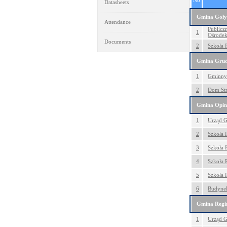
No
Datasheets
Gmina Goły
Attendance
Publicz
1
Ośrode
Documents
2
Szkoła 
Gmina Grud
1
Gminny 
2
Dom Str
Gmina Opin
1
Urząd G
2
Szkoła 
3
Szkoła 
4
Szkoła 
5
Szkoła 
6
Budynek
Gmina Regi
1
Urząd G