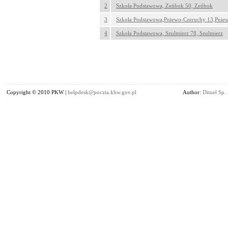
2
Szkoła Podstawowa, Zeńbok 50, Zeńbok
3
Szkoła Podstawowa,Pniewo-Czeruchy 13,Pnie
4
Szkoła Podstawowa, Szulmierz 78, Szulmierz
Copyright © 2010 PKW |
helpdesk@poczta.kbw.gov.pl
Author:
Dituel Sp. 