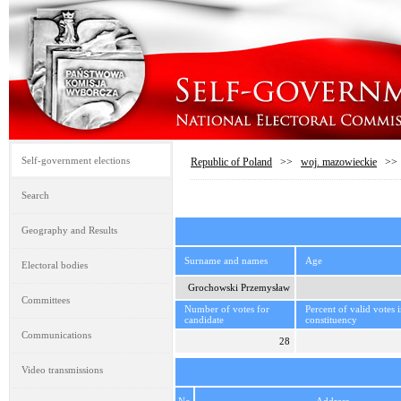
Self-government elections
Republic of Poland
>>
woj. mazowieckie
>
Search
Geography and Results
Surname and names
Age
Electoral bodies
Grochowski Przemysław
Committees
Number of votes for
Percent of valid votes 
candidate
constituency
Communications
28
Video transmissions