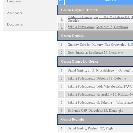
No
Address
Datasheets
Gmina Gołymin-Ośrodek
Attendance
Publiczne Gimnazjum, ul. Ks. Michalaka 10C,
1
Ośrodek
Documents
2
Szkoła Podstawowa,Gostkowo 2, Gostkowo
Gmina Grudusk
1
Gminny Ośrodek Kultury, Plac Grunwaldu 4, 
2
Dom Strażaka, Łysakowo 59, Łysakowo
Gmina Opinogóra Górna
1
Urząd Gminy, ul. Z. Krasińskiego 4, Opinogór
2
Szkoła Podstawowa, Dzbonie 19, Dzbonie
3
Szkoła Podstawowa, Wola Wierzbowska 27,Wo
4
Szkoła Podstawowa, Kołaczków 10, Kołaczkó
5
Szkoła Podstawowa, ul. Szkolna 4, Władysław
6
Budynek OSP, Długołęka 13, Długołęka
Gmina Regimin
1
Urząd Gminy, Regimin 22, Regimin