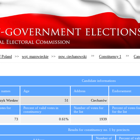
f Poland
>>
woj. mazowieckie
>>
pow. ciechanowski
>>
Constituency 1
>>
Can
Candidate informations
d names
Age
Address
Endorsement
zyk Wiesław
51
Ciechanów
tes for
Percent of valid votes in
Number of votes for
Percent of votes fo
constituency
the list
for the list
73
0.61%
1939
Results for constituency no. 1 by precincts
Number of
Percent of val