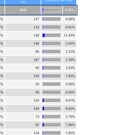
Percent of list votes
list
1939
3.76%
0%
147
0.68%
2%
124
0.81%
0%
140
11.43%
6%
146
2.05%
6%
80
1.25%
2%
167
1.20%
4%
99
3.03%
6%
109
1.83%
0%
39
0.00%
0%
98
0.00%
1%
150
6.67%
5%
104
8.65%
7%
74
2.70%
3%
85
7.06%
4%
154
1.95%