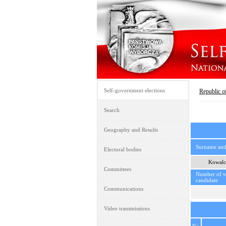
Self-government elections
Republic o
Search
Geography and Results
Surname an
Electoral bodies
Kowalc
Committees
Number of vo
candidate
Communications
Video transmissions