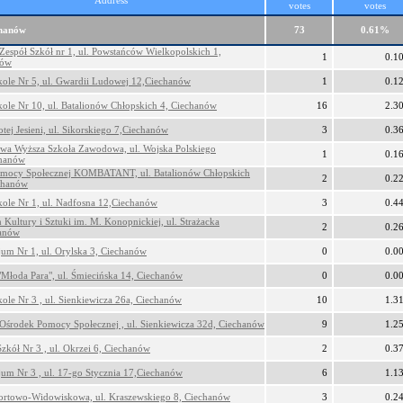
Address
votes
votes
chanów
73
0.61%
 Zespół Szkół nr 1, ul. Powstańców Wielkopolskich 1,
1
0.1
nów
kole Nr 5, ul. Gwardii Ludowej 12,Ciechanów
1
0.1
kole Nr 10, ul. Batalionów Chłopskich 4, Ciechanów
16
2.3
tej Jesieni, ul. Sikorskiego 7,Ciechanów
3
0.3
wa Wyższa Szkoła Zawodowa, ul. Wojska Polskiego
1
0.1
chanów
mocy Społecznej KOMBATANT, ul. Batalionów Chłopskich
2
0.2
chanów
kole Nr 1, ul. Nadfosna 12,Ciechanów
3
0.4
 Kultury i Sztuki im. M. Konopnickiej, ul. Strażacka
2
0.2
hanów
um Nr 1, ul. Orylska 3, Ciechanów
0
0.0
"Młoda Para", ul. Śmiecińska 14, Ciechanów
0
0.0
kole Nr 3 , ul. Sienkiewicza 26a, Ciechanów
10
1.3
 Ośrodek Pomocy Społecznej , ul. Sienkiewicza 32d, Ciechanów
9
1.2
Szkół Nr 3 , ul. Okrzei 6, Ciechanów
2
0.3
um Nr 3 , ul. 17-go Stycznia 17,Ciechanów
6
1.1
ortowo-Widowiskowa, ul. Kraszewskiego 8, Ciechanów
3
0.2