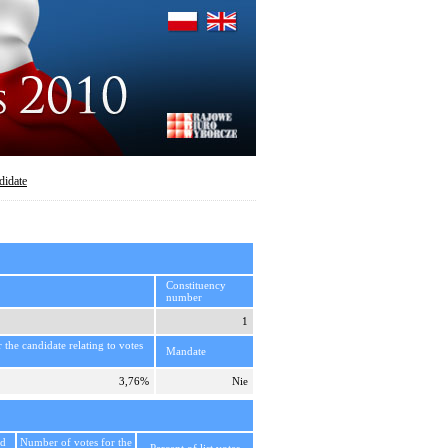
didate
Constituency
number
1
r the candidate relating to votes
Mandate
3,76%
Nie
id
Number of votes for the