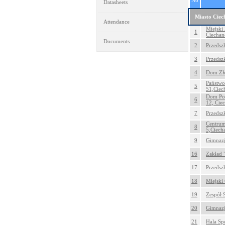
No
Datasheets
Miasto Cie
Attendance
Miejski
1
Ciecha
Documents
2
Przedsz
3
Przedsz
4
Dom Zło
Państwo
5
51,Cie
Dom Po
6
12, Cie
7
Przedsz
Centrum
8
5,Ciec
9
Gimnazj
16
Zakład 
17
Przedsz
18
Miejski
19
Zespół 
20
Gimnazj
21
Hala Sp