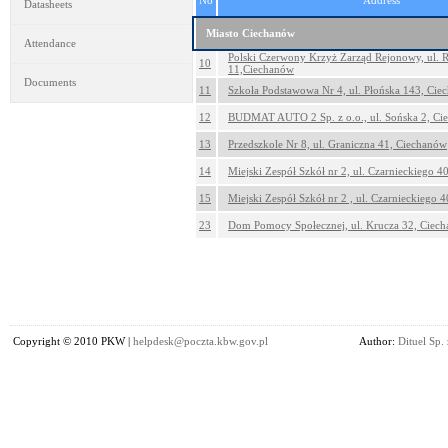
No
Address
Datasheets
Miasto Ciechanów
Attendance
Polski Czerwony Krzyż Zarząd Rejonowy, ul. 
10
11,Ciechanów
Documents
11
Szkoła Podstawowa Nr 4, ul. Płońska 143, Cie
12
BUDMAT AUTO 2 Sp. z o.o., ul. Sońska 2, Ci
13
Przedszkole Nr 8, ul. Graniczna 41, Ciechanów
14
Miejski Zespół Szkół nr 2, ul. Czarnieckiego 
15
Miejski Zespół Szkół nr 2 , ul. Czarnieckiego 
23
Dom Pomocy Społecznej, ul. Krucza 32, Ciec
Copyright © 2010 PKW |
helpdesk@poczta.kbw.gov.pl
Author:
Dituel Sp. 