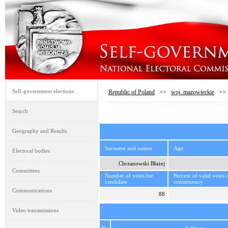
Self-government elections
Republic of Poland
>>
woj. mazowieckie
>
Search
Geography and Results
Surname and names
Age
Electoral bodies
Chrzanowski Błażej
Committees
Number of votes for
Percent of valid votes 
candidate
constituency
Communications
88
Video transmissions