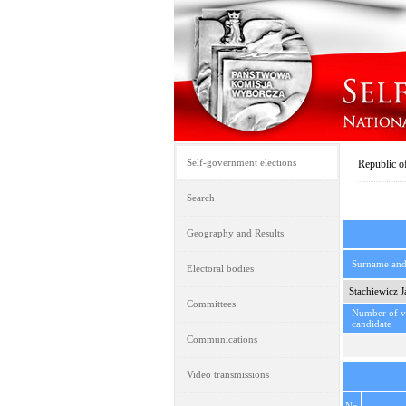
Self-government elections
Republic o
Search
Geography and Results
Surname an
Electoral bodies
Stachiewicz J
Committees
Number of vo
candidate
Communications
Video transmissions