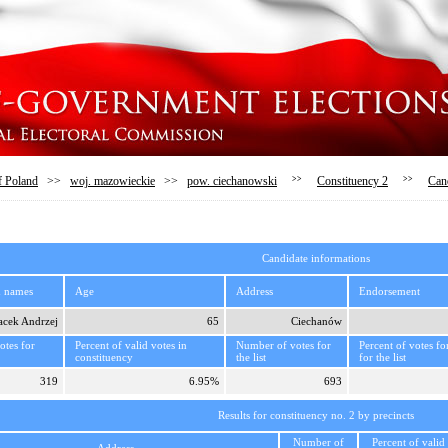
f Poland
>>
woj. mazowieckie
>>
pow. ciechanowski
>>
Constituency 2
>>
Can
Candidate informations
d names
Age
Address
Endorsement
acek Andrzej
65
Ciechanów
tes for
Percent of valid votes in
Number of votes for
Percent of votes fo
constituency
the list
for the list
319
6.95%
693
Results for constituency no. 2 by precincts
Number of
Percent of valid