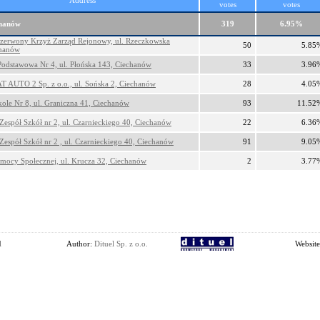
Address
votes
votes
chanów
319
6.95%
Czerwony Krzyż Zarząd Rejonowy, ul. Rzeczkowska
50
5.85
chanów
Podstawowa Nr 4, ul. Płońska 143, Ciechanów
33
3.96
AUTO 2 Sp. z o.o., ul. Sońska 2, Ciechanów
28
4.05
kole Nr 8, ul. Graniczna 41, Ciechanów
93
11.52
 Zespół Szkół nr 2, ul. Czarnieckiego 40, Ciechanów
22
6.36
 Zespół Szkół nr 2 , ul. Czarnieckiego 40, Ciechanów
91
9.05
ocy Społecznej, ul. Krucza 32, Ciechanów
2
3.77
l
Author:
Dituel Sp. z o.o.
Website