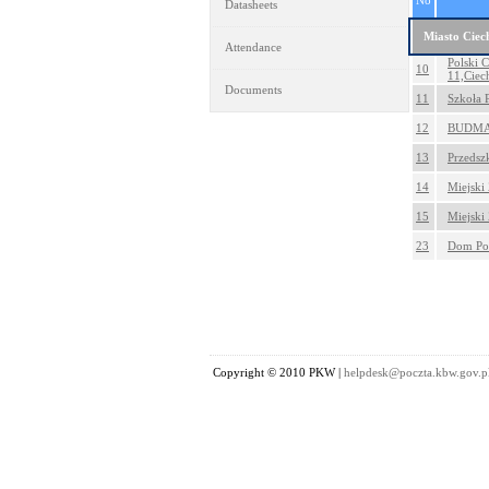
No
Datasheets
Miasto Cie
Attendance
Polski 
10
11,Cie
Documents
11
Szkoła 
12
BUDMAT 
13
Przedsz
14
Miejski
15
Miejski
23
Dom Pom
Copyright © 2010 PKW |
helpdesk@poczta.kbw.gov.p