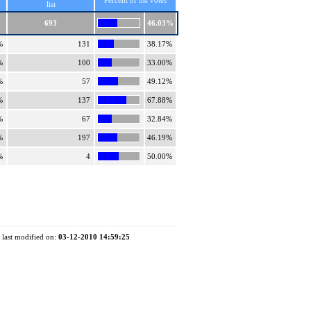
Percent of list votes
list
693
46.03%
%
131
38.17%
%
100
33.00%
%
57
49.12%
%
137
67.88%
%
67
32.84%
%
197
46.19%
%
4
50.00%
 last modified on:
03-12-2010 14:59:25