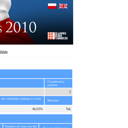
didate
Constituency
number
2
r the candidate relating to votes
Mandate
46,03%
Tak
Number of votes for the