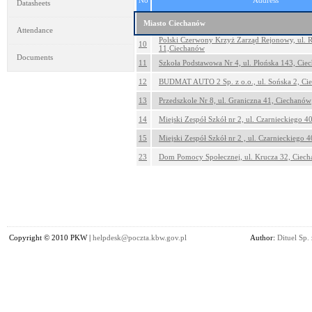
No
Address
Datasheets
Miasto Ciechanów
Attendance
Polski Czerwony Krzyż Zarząd Rejonowy, ul. 
10
11,Ciechanów
Documents
11
Szkoła Podstawowa Nr 4, ul. Płońska 143, Cie
12
BUDMAT AUTO 2 Sp. z o.o., ul. Sońska 2, Ci
13
Przedszkole Nr 8, ul. Graniczna 41, Ciechanów
14
Miejski Zespół Szkół nr 2, ul. Czarnieckiego 
15
Miejski Zespół Szkół nr 2 , ul. Czarnieckiego 
23
Dom Pomocy Społecznej, ul. Krucza 32, Ciec
Copyright © 2010 PKW |
helpdesk@poczta.kbw.gov.pl
Author:
Dituel Sp. 