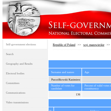
Self-government elections
Republic of Poland
>>
woj. mazowieckie
>
Search
Geography and Results
Surname and names
Age
Electoral bodies
Pszczółkowski Kazimierz
Committees
Number of votes for
Percent of valid votes 
candidate
constituency
Communications
136
Video transmissions