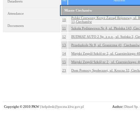
No
Address
Datasheets
Miasto Ciechanów
Attendance
Polski Czerwony Krzyż Zarząd Rejonowy, ul. 
10
11,Ciechanów
Documents
11
Szkoła Podstawowa Nr 4, ul. Płońska 143, Cie
12
BUDMAT AUTO 2 Sp. z o.o., ul. Sońska 2, Ci
13
Przedszkole Nr 8, ul. Graniczna 41, Ciechanów
14
Miejski Zespół Szkół nr 2, ul. Czarnieckiego 
15
Miejski Zespół Szkół nr 2 , ul. Czarnieckiego 
23
Dom Pomocy Społecznej, ul. Krucza 32, Ciec
Copyright © 2010 PKW |
helpdesk@poczta.kbw.gov.pl
Author:
Dituel Sp. 