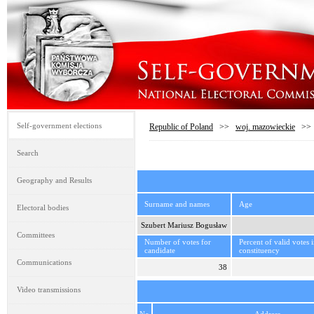
Self-government elections
Republic of Poland
>>
woj. mazowieckie
>
Search
Geography and Results
Surname and names
Age
Electoral bodies
Szubert Mariusz Bogusław
Committees
Number of votes for
Percent of valid votes 
candidate
constituency
Communications
38
Video transmissions