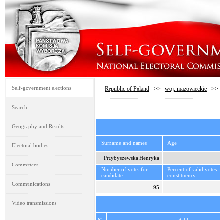
Self-government elections
Republic of Poland
>>
woj. mazowieckie
>
Search
Geography and Results
Surname and names
Age
Electoral bodies
Przybyszewska Henryka
Committees
Number of votes for
Percent of valid votes 
candidate
constituency
Communications
95
Video transmissions