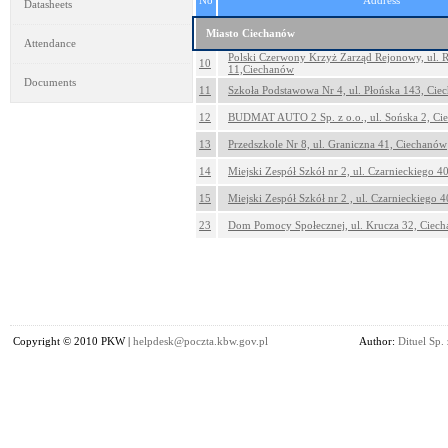
No
Address
Datasheets
Miasto Ciechanów
Attendance
Polski Czerwony Krzyż Zarząd Rejonowy, ul. 
10
11,Ciechanów
Documents
11
Szkoła Podstawowa Nr 4, ul. Płońska 143, Cie
12
BUDMAT AUTO 2 Sp. z o.o., ul. Sońska 2, Ci
13
Przedszkole Nr 8, ul. Graniczna 41, Ciechanów
14
Miejski Zespół Szkół nr 2, ul. Czarnieckiego 
15
Miejski Zespół Szkół nr 2 , ul. Czarnieckiego 
23
Dom Pomocy Społecznej, ul. Krucza 32, Ciec
Copyright © 2010 PKW |
helpdesk@poczta.kbw.gov.pl
Author:
Dituel Sp. 