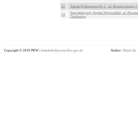
22
Szkoła Podstawowa Nr 5 , ul. Broniewskiego 
Specjalistyczny Szpital Wojewódzki, ul. Powst
24
Ciechanów
Copyright © 2010 PKW |
helpdesk@poczta.kbw.gov.pl
Author:
Dituel Sp. 