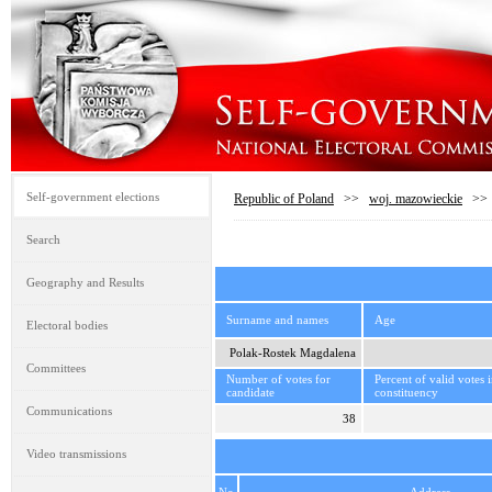
Self-government elections
Republic of Poland
>>
woj. mazowieckie
>
Search
Geography and Results
Surname and names
Age
Electoral bodies
Polak-Rostek Magdalena
Committees
Number of votes for
Percent of valid votes 
candidate
constituency
Communications
38
Video transmissions