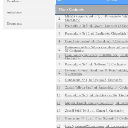
No
Address
Datasheets
Miasto Ciechanów
Attendance
Miejski Zespół Szkół nr 1, ul. Powstańców Wie
1
Ciechanów
Documents
2
Przedszkole Nr 5, ul. Gwardii Ludowej 12,Cie
3
Przedszkole Nr 10, ul. Batalionów Chłopskich
4
Dom Złotej Jesieni, ul. Sikorskiego 7,Ciechan
Państwowa Wyższa Szkoła Zawodowa, ul. Wojs
5
51,Ciechanów
Dom Pomocy Społecznej KOMBATANT, ul. Bat
6
Ciechanów
7
Przedszkole Nr 1, ul. Nadfosna 12,Ciechanów
Centrum Kultury i Sztuki im. M. Konopnickiej, 
8
5,Ciechanów
9
Gimnazjum Nr 1, ul. Orylska 3, Ciechanów
16
Zakład "Młoda Para", ul. Śmiecińska 14, Ciec
17
Przedszkole Nr 3 , ul. Sienkiewicza 26a, Ciec
18
Miejski Ośrodek Pomocy Społecznej , ul. Sien
19
Zespół Szkół Nr 3 , ul. Okrzei 6, Ciechanów
20
Gimnazjum Nr 3 , ul. 17-go Stycznia 17,Ciec
21
Hala Sportowo-Widowiskowa, ul. Kraszewskie