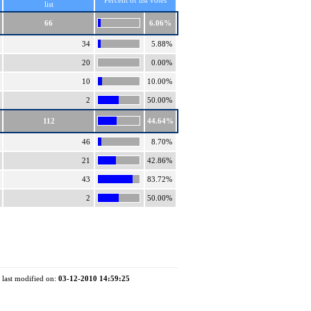
Percent of list votes
list
66
6.06%
34
5.88%
20
0.00%
10
10.00%
2
50.00%
112
44.64%
46
8.70%
21
42.86%
43
83.72%
2
50.00%
 last modified on:
03-12-2010 14:59:25