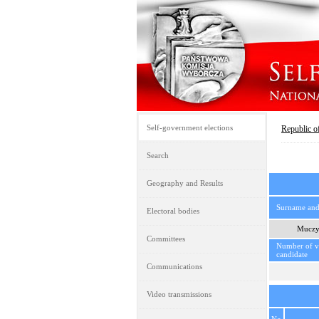
Self-government elections
Republic o
Search
Geography and Results
Surname an
Electoral bodies
Muczy
Committees
Number of vo
candidate
Communications
Video transmissions