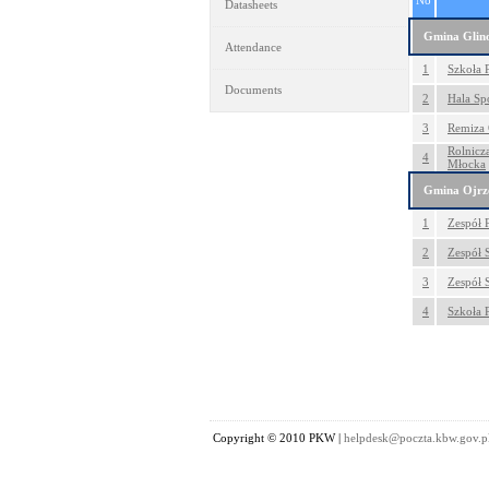
No
Datasheets
Gmina Glin
Attendance
1
Szkoła 
Documents
2
Hala Sp
3
Remiza 
Rolnicz
4
Młocka
Gmina Ojrz
1
Zespół 
2
Zespół 
3
Zespół 
4
Szkoła 
Copyright © 2010 PKW |
helpdesk@poczta.kbw.gov.p