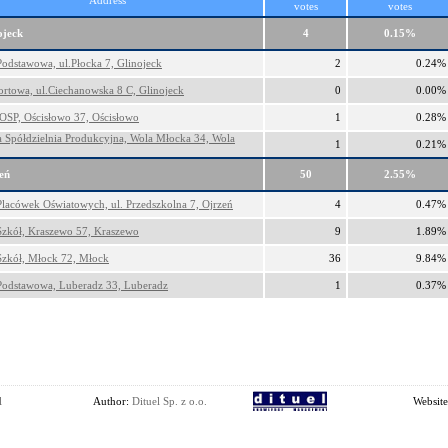
Address
votes
votes
ojeck
4
0.15%
Podstawowa, ul.Płocka 7, Glinojeck
2
0.24%
ortowa, ul.Ciechanowska 8 C, Glinojeck
0
0.00%
OSP, Ościsłowo 37, Ościsłowo
1
0.28%
a Spółdzielnia Produkcyjna, Wola Młocka 34, Wola
1
0.21%
eń
50
2.55%
Placówek Oświatowych, ul. Przedszkolna 7, Ojrzeń
4
0.47%
Szkół, Kraszewo 57, Kraszewo
9
1.89%
Szkół, Młock 72, Młock
36
9.84%
Podstawowa, Luberadz 33, Luberadz
1
0.37%
l
Author:
Dituel Sp. z o.o.
Website