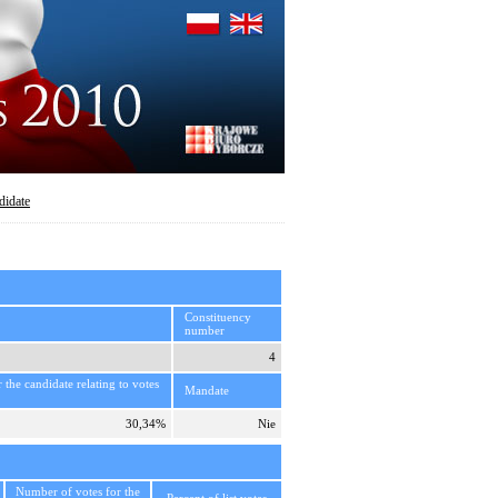
didate
Constituency
number
4
r the candidate relating to votes
Mandate
30,34%
Nie
Number of votes for the