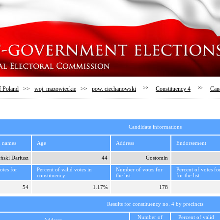
f Poland
>>
woj. mazowieckie
>>
pow. ciechanowski
>>
Constituency 4
>>
Can
Candidate informations
d names
Age
Address
Endorsement
ński Dariusz
44
Gostomin
tes for
Percent of valid votes in
Number of votes for
Percent of votes fo
constituency
the list
for the list
54
1.17%
178
Results for constituency no. 4 by precincts
Number of
Percent of valid