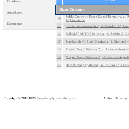
No
Address
Datasheets
Miasto Ciechanów
Attendance
Polski Czerwony Krzyż Zarząd Rejonowy, ul. 
10
11,Ciechanów
Documents
11
Szkoła Podstawowa Nr 4, ul. Płońska 143, Cie
12
BUDMAT AUTO 2 Sp. z o.o., ul. Sońska 2, Ci
13
Przedszkole Nr 8, ul. Graniczna 41, Ciechanów
14
Miejski Zespół Szkół nr 2, ul. Czarnieckiego 
15
Miejski Zespół Szkół nr 2 , ul. Czarnieckiego 
23
Dom Pomocy Społecznej, ul. Krucza 32, Ciec
Copyright © 2010 PKW |
helpdesk@poczta.kbw.gov.pl
Author:
Dituel Sp. 