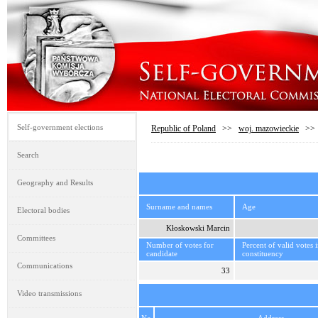
Self-government elections
Republic of Poland
>>
woj. mazowieckie
>
Search
Geography and Results
Surname and names
Age
Electoral bodies
Kłoskowski Marcin
Committees
Number of votes for
Percent of valid votes 
candidate
constituency
Communications
33
Video transmissions