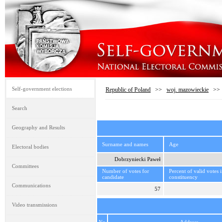
Self-government elections
Republic of Poland
>>
woj. mazowieckie
>
Search
Geography and Results
Surname and names
Age
Electoral bodies
Dobrzyniecki Paweł
Committees
Number of votes for
Percent of valid votes 
candidate
constituency
Communications
57
Video transmissions