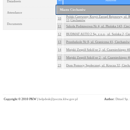
No
Address
Datasheets
Miasto Ciechanów
Attendance
Polski Czerwony Krzyż Zarząd Rejonowy, ul. 
10
11,Ciechanów
Documents
11
Szkoła Podstawowa Nr 4, ul. Płońska 143, Cie
12
BUDMAT AUTO 2 Sp. z o.o., ul. Sońska 2, Ci
13
Przedszkole Nr 8, ul. Graniczna 41, Ciechanów
14
Miejski Zespół Szkół nr 2, ul. Czarnieckiego 
15
Miejski Zespół Szkół nr 2 , ul. Czarnieckiego 
23
Dom Pomocy Społecznej, ul. Krucza 32, Ciec
Copyright © 2010 PKW |
helpdesk@poczta.kbw.gov.pl
Author:
Dituel Sp. 