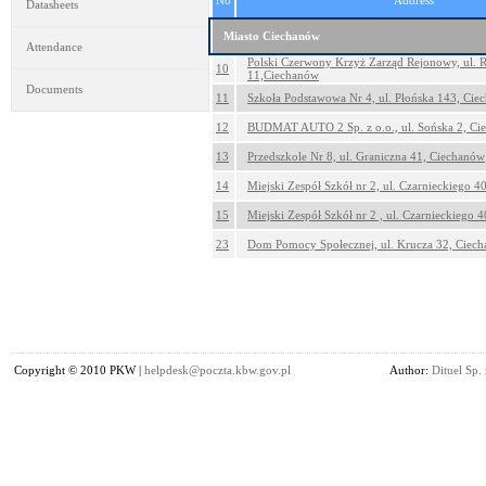
No
Address
Datasheets
Miasto Ciechanów
Attendance
Polski Czerwony Krzyż Zarząd Rejonowy, ul. 
10
11,Ciechanów
Documents
11
Szkoła Podstawowa Nr 4, ul. Płońska 143, Cie
12
BUDMAT AUTO 2 Sp. z o.o., ul. Sońska 2, Ci
13
Przedszkole Nr 8, ul. Graniczna 41, Ciechanów
14
Miejski Zespół Szkół nr 2, ul. Czarnieckiego 
15
Miejski Zespół Szkół nr 2 , ul. Czarnieckiego 
23
Dom Pomocy Społecznej, ul. Krucza 32, Ciec
Copyright © 2010 PKW |
helpdesk@poczta.kbw.gov.pl
Author:
Dituel Sp. 