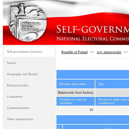
Self-government elections
Republic of Poland
>>
woj. mazowieckie
>
Search
Geography and Results
Surname and names
Age
Electoral bodies
Białobrzeski Józef Andrzej
Committees
Number of votes for
Percent of valid votes 
candidate
constituency
Communications
63
Video transmissions