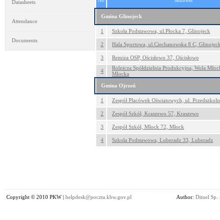
No
Address
Datasheets
Gmina Glinojeck
Attendance
1
Szkoła Podstawowa, ul.Płocka 7, Glinojeck
Documents
2
Hala Sportowa, ul.Ciechanowska 8 C, Glinojec
3
Remiza OSP, Ościsłowo 37, Ościsłowo
Rolnicza Spółdzielnia Produkcyjna, Wola Młoc
4
Młocka
Gmina Ojrzeń
1
Zespół Placówek Oświatowych, ul. Przedszkoln
2
Zespół Szkół, Kraszewo 57, Kraszewo
3
Zespół Szkół, Młock 72, Młock
4
Szkoła Podstawowa, Luberadz 33, Luberadz
Copyright © 2010 PKW |
helpdesk@poczta.kbw.gov.pl
Author:
Dituel Sp. 