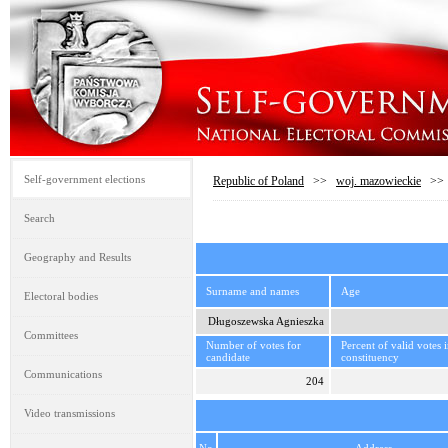
Self-government elections
Republic of Poland
>>
woj. mazowieckie
>
Search
Geography and Results
Surname and names
Age
Electoral bodies
Długoszewska Agnieszka
Committees
Number of votes for
Percent of valid votes 
candidate
constituency
Communications
204
Video transmissions