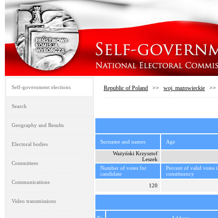
Self-government elections
Republic of Poland
>>
woj. mazowieckie
>
Search
Geography and Results
Surname and names
Age
Electoral bodies
Ważyński Krzysztof
Leszek
Committees
Number of votes for
Percent of valid votes 
candidate
constituency
Communications
120
Video transmissions