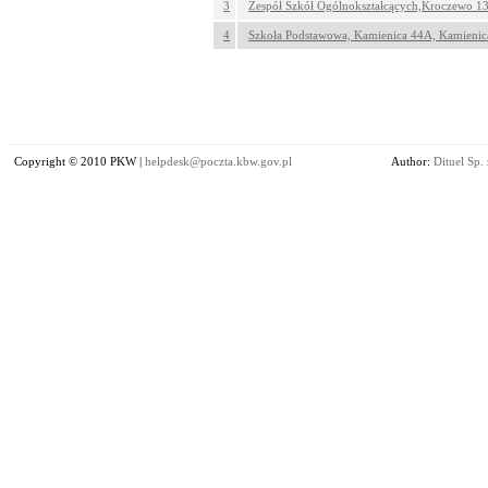
3
Zespół Szkół Ogólnokształcących,Kroczewo 1
4
Szkoła Podstawowa, Kamienica 44A, Kamienic
Copyright © 2010 PKW |
helpdesk@poczta.kbw.gov.pl
Author:
Dituel Sp. 