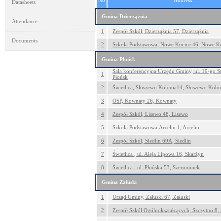
No
Address
Datasheets
Gmina Dzierzążnia
Attendance
1
Zespół Szkół, Dzierzążnia 57, Dzierzążnia
Documents
2
Szkoła Podstawowa, Nowe Kucice 46, Nowe K
Gmina Płońsk
Sala konferencyjna Urzędu Gminy, ul. 19-go S
1
Płońsk
2
Świetlica, Słoszewo Kolonia14, Słoszewo Kolo
3
OSP, Kownaty 26, Kownaty
4
Zespół Szkół, Lisewo 48, Lisewo
5
Szkoła Podstawowa,Arcelin 1, Arcelin
6
Zespół Szkół, Siedlin 69A, Siedlin
7
Świetlica , ul. Aleja Lipowa 16, Skarżyn
8
Świetlica , ul. Płońska 53, Szerominek
Gmina Załuski
1
Urząd Gminy, Załuski 67, Załuski
2
Zespół Szkół Ogólnokształcących, Szczytno 8,