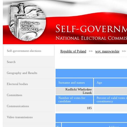
Self-government elections
Republic of Poland
>>
woj. mazowieckie
>
Search
Geography and Results
Surname and names
Age
Electoral bodies
Kudlicki Władysław
Leszek
Committees
Number of votes for
Percent of valid votes 
candidate
constituency
Communications
185
Video transmissions