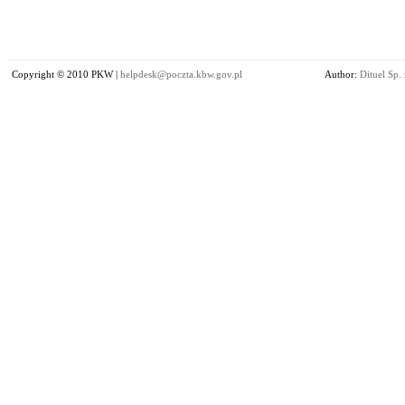
Copyright © 2010 PKW |
helpdesk@poczta.kbw.gov.pl
Author:
Dituel Sp. 