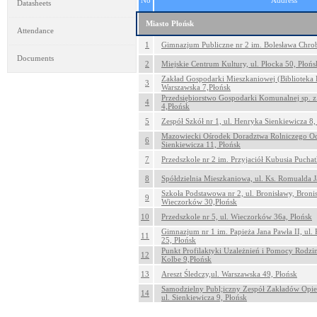
No
Address
Datasheets
Miasto Płońsk
Attendance
1
Gimnazjum Publiczne nr 2 im. Bolesława Chrobr
Documents
2
Miejskie Centrum Kultury, ul. Płocka 50, Płońs
Zakład Gospodarki Mieszkaniowej (Biblioteka 
3
Warszawska 7,Płońsk
Przedsiębiorstwo Gospodarki Komunalnej sp. z 
4
4,Płońsk
5
Zespół Szkół nr 1, ul. Henryka Sienkiewicza 8,
Mazowiecki Ośrodek Doradztwa Rolniczego Odd
6
Sienkiewicza 11, Płońsk
7
Przedszkole nr 2 im. Przyjaciół Kubusia Puchatk
8
Spółdzielnia Mieszkaniowa, ul. Ks. Romualda 
Szkoła Podstawowa nr 2, ul. Bronisławy, Broni
9
Wieczorków 30,Płońsk
10
Przedszkole nr 5, ul. Wieczorków 36a, Płońsk
Gimnazjum nr 1 im. Papieża Jana Pawła II, ul.
11
25, Płońsk
Punkt Profilaktyki Uzależnień i Pomocy Rodzi
12
Kolbe 9,Płońsk
13
Areszt Śledczy,ul. Warszawska 49, Płońsk
Samodzielny Publ;iczny Zespół Zakładów Opi
14
ul. Sienkiewicza 9, Płońsk