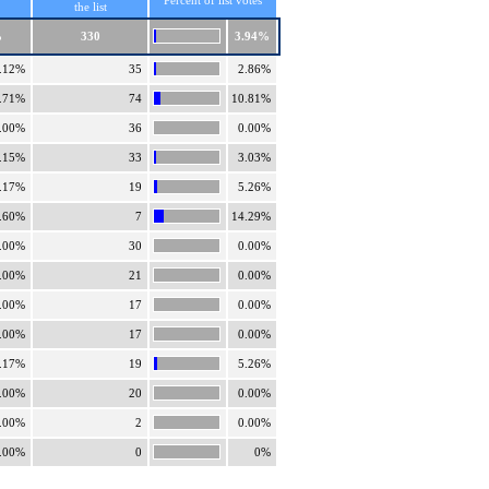
Percent of list votes
the list
%
330
3.94%
.12%
35
2.86%
.71%
74
10.81%
.00%
36
0.00%
.15%
33
3.03%
.17%
19
5.26%
.60%
7
14.29%
.00%
30
0.00%
.00%
21
0.00%
.00%
17
0.00%
.00%
17
0.00%
.17%
19
5.26%
.00%
20
0.00%
.00%
2
0.00%
.00%
0
0%