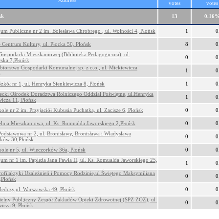
Address
votes
votes
sk
13
0.16
um Publiczne nr 2 im. Bolesława Chrobrego , ul. Wolności 4, Płońsk
1
0
e Centrum Kultury, ul. Płocka 50, Płońsk
8
0
Gospodarki Mieszkaniowej (Biblioteka Pedagogiczna), ul.
0
0
ska 7,Płońsk
ębiorstwo Gospodarki Komunalnej sp. z o.o., ul. Mickiewicza
1
0
k
Szkół nr 1, ul. Henryka Sienkiewicza 8, Płońsk
1
0
cki Ośrodek Doradztwa Rolniczego Oddział Poświętne, ul.Henryka
1
0
wicza 11, Płońsk
ole nr 2 im. Przyjaciół Kubusia Puchatka, ul. Zacisze 6, Płońsk
0
0
elnia Mieszkaniowa, ul. Ks. Romualda Jaworskiego 2,Płońsk
0
0
Podstawowa nr 2, ul. Bronisławy, Bronisława i Władysława
0
0
ków 30,Płońsk
kole nr 5, ul. Wieczorków 36a, Płońsk
0
0
um nr 1 im. Papieża Jana Pawła II, ul. Ks. Romualda Jaworskiego 25,
1
0
rofilaktyki Uzależnień i Pomocy Rodzinie,ul Świętego Maksymiliana
0
0
,Płońsk
Śledczy,ul. Warszawska 49, Płońsk
0
0
elny Publ;iczny Zespół Zakładów Opieki Zdrowotnej (SPZ ZOZ), ul.
0
0
wicza 9, Płońsk