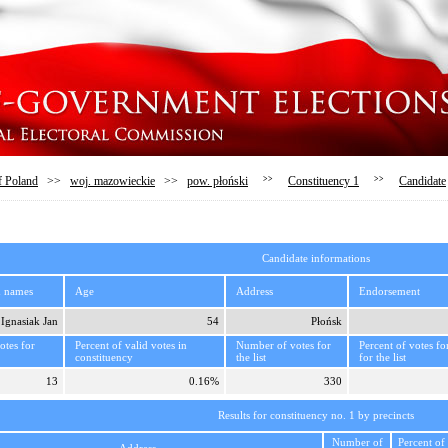
f Poland
>>
woj. mazowieckie
>>
pow. płoński
>>
Constituency 1
>>
Candidate
Candidate informations
d names
Age
Address
Endorsement
Ignasiak Jan
54
Płońsk
tes for
Percent of valid votes in
Number of votes for
Percent of votes fo
constituency
the list
for the list
13
0.16%
330
Results for constituency no. 1 by precincts
Number of
Percent of 