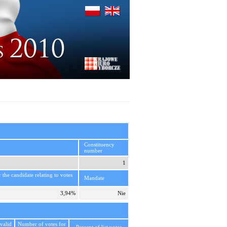
Constituency
number
1
r the candidate relating to votes
Mandate
3,94%
Nie
valid
Number of votes for