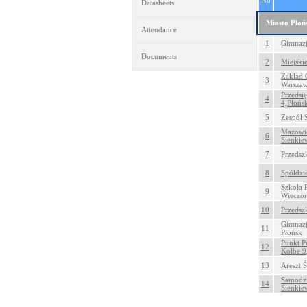
No
Datasheets
Miasto Płoń
Attendance
1
Gimnazj
Documents
2
Miejski
Zakład 
3
Warszaw
Przedsi
4
4,Płońs
5
Zespół 
Mazowie
6
Sienkie
7
Przedszk
8
Spółdzi
Szkoła 
9
Wieczor
10
Przedsz
Gimnazj
11
Płońsk
Punkt P
12
Kolbe 9
13
Areszt 
Samodzi
14
Sienkie