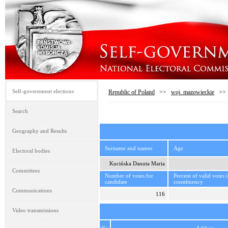
Self-government elections
Republic of Poland
>>
woj. mazowieckie
>
Search
Geography and Results
Surname and names
Age
Electoral bodies
Kucińska Danuta Maria
Committees
Number of votes for
Percent of valid votes 
candidate
constituency
Communications
116
Video transmissions