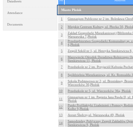
No
Address
Datasheets
Miasto Płońsk
Attendance
1
Gimnazjum Publiczne nr 2 im. Bolesława Chrobr
Documents
2
Miejskie Centrum Kultury, ul. Płocka 50, Płońs
Zakład Gospodarki Mieszkaniowej (Biblioteka 
3
Warszawska 7,Płońsk
Przedsiębiorstwo Gospodarki Komunalnej sp. z 
4
4,Płońsk
5
Zespół Szkół nr 1, ul. Henryka Sienkiewicza 8,
Mazowiecki Ośrodek Doradztwa Rolniczego Odd
6
Sienkiewicza 11, Płońsk
7
Przedszkole nr 2 im. Przyjaciół Kubusia Puchatk
8
Spółdzielnia Mieszkaniowa, ul. Ks. Romualda 
Szkoła Podstawowa nr 2, ul. Bronisławy, Broni
9
Wieczorków 30,Płońsk
10
Przedszkole nr 5, ul. Wieczorków 36a, Płońsk
Gimnazjum nr 1 im. Papieża Jana Pawła II, ul.
11
Płońsk
Punkt Profilaktyki Uzależnień i Pomocy Rodzi
12
Kolbe 9,Płońsk
13
Areszt Śledczy,ul. Warszawska 49, Płońsk
Samodzielny Publ;iczny Zespół Zakładów Opie
14
Sienkiewicza 9, Płońsk