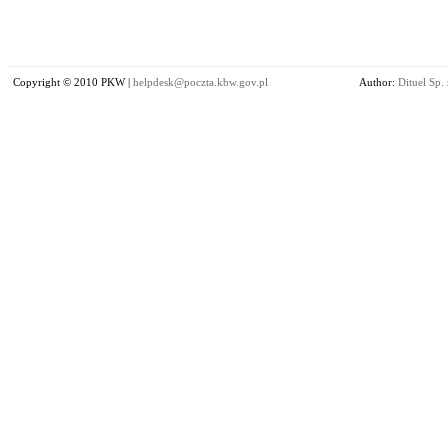
Copyright © 2010 PKW |
helpdesk@poczta.kbw.gov.pl
Author:
Dituel Sp. 