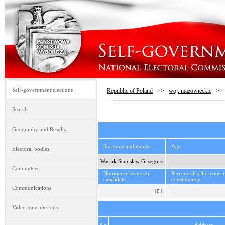
Self-government elections
Republic of Poland
>>
woj. mazowieckie
>
Search
Geography and Results
Surname and names
Age
Electoral bodies
Wasiak Stanisław Grzegorz
Committees
Number of votes for
Percent of valid votes 
candidate
constituency
Communications
101
Video transmissions