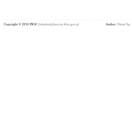
Copyright © 2010 PKW |
helpdesk@poczta.kbw.gov.pl
Author:
Dituel Sp. 