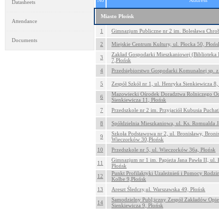
No
Address
Datasheets
Miasto Płońsk
Attendance
1
Gimnazjum Publiczne nr 2 im. Bolesława Chrobr
Documents
2
Miejskie Centrum Kultury, ul. Płocka 50, Płońs
Zakład Gospodarki Mieszkaniowej (Biblioteka 
3
7,Płońsk
4
Przedsiębiorstwo Gospodarki Komunalnej sp. z 
5
Zespół Szkół nr 1, ul. Henryka Sienkiewicza 8,
Mazowiecki Ośrodek Doradztwa Rolniczego Odd
6
Sienkiewicza 11, Płońsk
7
Przedszkole nr 2 im. Przyjaciół Kubusia Puchatk
8
Spółdzielnia Mieszkaniowa, ul. Ks. Romualda 
Szkoła Podstawowa nr 2, ul. Bronisławy, Broni
9
Wieczorków 30,Płońsk
10
Przedszkole nr 5, ul. Wieczorków 36a, Płońsk
Gimnazjum nr 1 im. Papieża Jana Pawła II, ul.
11
Płońsk
Punkt Profilaktyki Uzależnień i Pomocy Rodzi
12
Kolbe 9,Płońsk
13
Areszt Śledczy,ul. Warszawska 49, Płońsk
Samodzielny Publ;iczny Zespół Zakładów Opie
14
Sienkiewicza 9, Płońsk