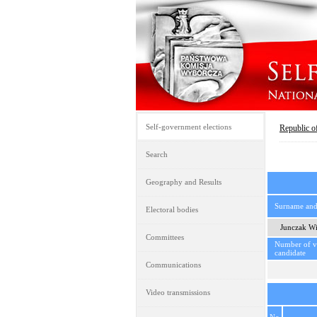
Self-government elections
Republic o
Search
Geography and Results
Surname an
Electoral bodies
Junczak W
Committees
Number of vo
candidate
Communications
Video transmissions