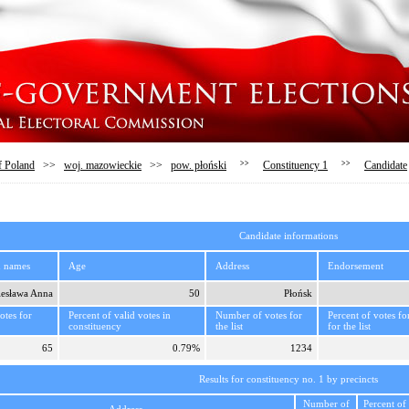
f Poland
>>
woj. mazowieckie
>>
pow. płoński
>>
Constituency 1
>>
Candidate
Candidate informations
d names
Age
Address
Endorsement
iesława Anna
50
Płońsk
tes for
Percent of valid votes in
Number of votes for
Percent of votes fo
constituency
the list
for the list
65
0.79%
1234
Results for constituency no. 1 by precincts
Number of
Percent of 