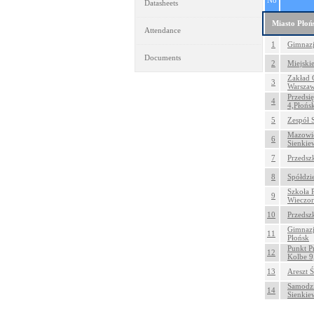
No
Datasheets
Miasto Płoń
Attendance
1
Gimnazj
Documents
2
Miejski
Zakład 
3
Warszaw
Przedsi
4
4,Płońs
5
Zespół 
Mazowie
6
Sienkie
7
Przedszk
8
Spółdzi
Szkoła 
9
Wieczor
10
Przedsz
Gimnazj
11
Płońsk
Punkt P
12
Kolbe 9
13
Areszt 
Samodzi
14
Sienkie