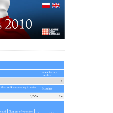
Constituency
number
1
r the candidate relating to votes
Mandate
5,27%
Nie
valid
Number of votes for