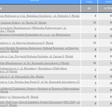
Address
votes
votes
sk
65
0.79
um Publiczne nr 2 im. Bolesława Chrobrego , ul. Wolności 4, Płońsk
4
0
e Centrum Kultury, ul. Płocka 50, Płońsk
11
0
Gospodarki Mieszkaniowej (Biblioteka Pedagogiczna), ul.
2
0
ska 7,Płońsk
ębiorstwo Gospodarki Komunalnej sp. z o.o., ul. Mickiewicza
6
0
k
Szkół nr 1, ul. Henryka Sienkiewicza 8, Płońsk
11
1
cki Ośrodek Doradztwa Rolniczego Oddział Poświętne, ul.Henryka
0
0
wicza 11, Płońsk
ole nr 2 im. Przyjaciół Kubusia Puchatka, ul. Zacisze 6, Płońsk
8
0
elnia Mieszkaniowa, ul. Ks. Romualda Jaworskiego 2,Płońsk
11
1
Podstawowa nr 2, ul. Bronisławy, Bronisława i Władysława
2
0
ków 30,Płońsk
kole nr 5, ul. Wieczorków 36a, Płońsk
6
0
um nr 1 im. Papieża Jana Pawła II, ul. Ks. Romualda Jaworskiego 25,
3
0
rofilaktyki Uzależnień i Pomocy Rodzinie,ul Świętego Maksymiliana
1
0
,Płońsk
Śledczy,ul. Warszawska 49, Płońsk
0
0
elny Publ;iczny Zespół Zakładów Opieki Zdrowotnej (SPZ ZOZ), ul.
0
0
wicza 9, Płońsk