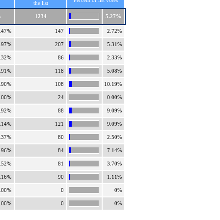
Percent of list votes
the list
%
1234
5.27%
.47%
147
2.72%
.97%
207
5.31%
.32%
86
2.33%
.91%
118
5.08%
.90%
108
10.19%
.00%
24
0.00%
.92%
88
9.09%
.14%
121
9.09%
.37%
80
2.50%
.96%
84
7.14%
.52%
81
3.70%
.16%
90
1.11%
.00%
0
0%
.00%
0
0%