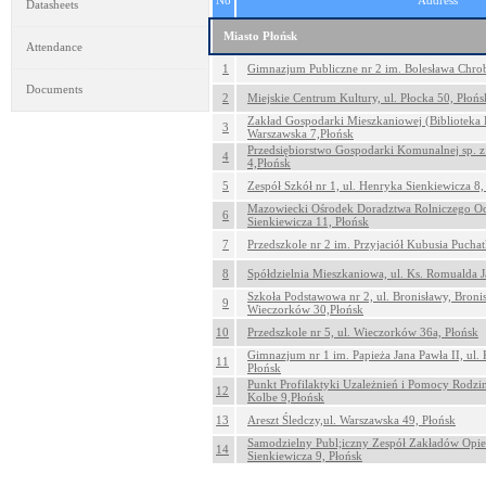
No
Address
Datasheets
Miasto Płońsk
Attendance
1
Gimnazjum Publiczne nr 2 im. Bolesława Chrobr
Documents
2
Miejskie Centrum Kultury, ul. Płocka 50, Płońs
Zakład Gospodarki Mieszkaniowej (Biblioteka 
3
Warszawska 7,Płońsk
Przedsiębiorstwo Gospodarki Komunalnej sp. z 
4
4,Płońsk
5
Zespół Szkół nr 1, ul. Henryka Sienkiewicza 8,
Mazowiecki Ośrodek Doradztwa Rolniczego Odd
6
Sienkiewicza 11, Płońsk
7
Przedszkole nr 2 im. Przyjaciół Kubusia Puchatk
8
Spółdzielnia Mieszkaniowa, ul. Ks. Romualda 
Szkoła Podstawowa nr 2, ul. Bronisławy, Broni
9
Wieczorków 30,Płońsk
10
Przedszkole nr 5, ul. Wieczorków 36a, Płońsk
Gimnazjum nr 1 im. Papieża Jana Pawła II, ul.
11
Płońsk
Punkt Profilaktyki Uzależnień i Pomocy Rodzi
12
Kolbe 9,Płońsk
13
Areszt Śledczy,ul. Warszawska 49, Płońsk
Samodzielny Publ;iczny Zespół Zakładów Opie
14
Sienkiewicza 9, Płońsk