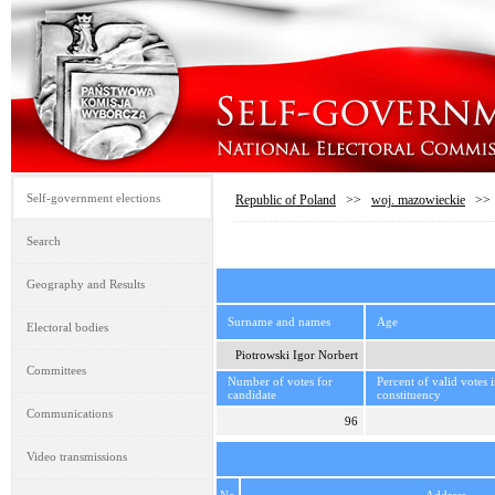
Self-government elections
Republic of Poland
>>
woj. mazowieckie
>
Search
Geography and Results
Surname and names
Age
Electoral bodies
Piotrowski Igor Norbert
Committees
Number of votes for
Percent of valid votes 
candidate
constituency
Communications
96
Video transmissions