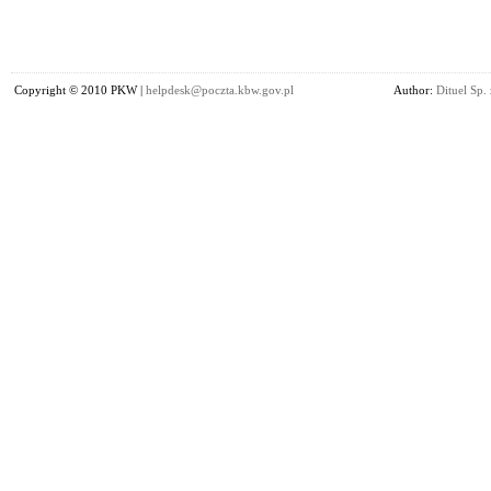
Copyright © 2010 PKW |
helpdesk@poczta.kbw.gov.pl
Author:
Dituel Sp. 