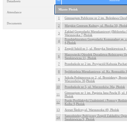
No
Address
Datasheets
Miasto Płońsk
Attendance
1
Gimnazjum Publiczne nr 2 im. Bolesława Chrobr
Documents
2
Miejskie Centrum Kultury, ul. Płocka 50, Płońs
Zakład Gospodarki Mieszkaniowej (Biblioteka 
3
Warszawska 7,Płońsk
Przedsiębiorstwo Gospodarki Komunalnej sp. z 
4
4,Płońsk
5
Zespół Szkół nr 1, ul. Henryka Sienkiewicza 8,
Mazowiecki Ośrodek Doradztwa Rolniczego Odd
6
Sienkiewicza 11, Płońsk
7
Przedszkole nr 2 im. Przyjaciół Kubusia Puchatk
8
Spółdzielnia Mieszkaniowa, ul. Ks. Romualda 
Szkoła Podstawowa nr 2, ul. Bronisławy, Broni
9
Wieczorków 30,Płońsk
10
Przedszkole nr 5, ul. Wieczorków 36a, Płońsk
Gimnazjum nr 1 im. Papieża Jana Pawła II, ul.
11
Płońsk
Punkt Profilaktyki Uzależnień i Pomocy Rodzi
12
Kolbe 9,Płońsk
13
Areszt Śledczy,ul. Warszawska 49, Płońsk
Samodzielny Publ;iczny Zespół Zakładów Opie
14
Sienkiewicza 9, Płońsk