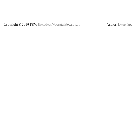
Copyright © 2010 PKW |
helpdesk@poczta.kbw.gov.pl
Author:
Dituel Sp. 