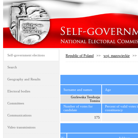
Self-government elections
Republic of Poland
>>
woj. mazowieckie
>
Search
Geography and Results
Surname and names
Age
Electoral bodies
Gorlewska Teodozja
Tomira
Committees
Number of votes for
Percent of valid votes 
candidate
constituency
Communications
175
Video transmissions