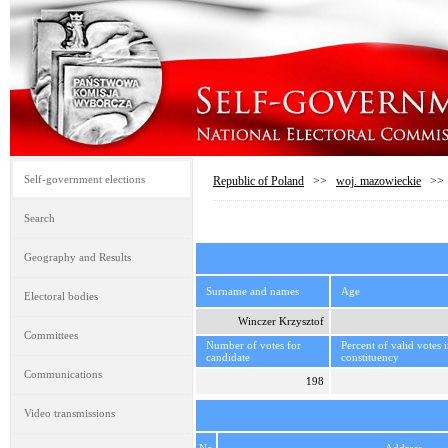
Self-government elections
Republic of Poland
>>
woj. mazowieckie
>
Search
Geography and Results
Surname and names
Age
Electoral bodies
Winczer Krzysztof
Committees
Number of votes for
Percent of valid votes 
candidate
constituency
Communications
198
Video transmissions