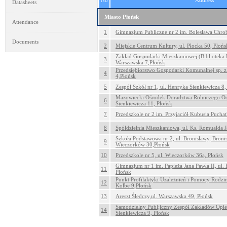
No
Address
Datasheets
Miasto Płońsk
Attendance
1
Gimnazjum Publiczne nr 2 im. Bolesława Chrobr
Documents
2
Miejskie Centrum Kultury, ul. Płocka 50, Płońs
Zakład Gospodarki Mieszkaniowej (Biblioteka 
3
Warszawska 7,Płońsk
Przedsiębiorstwo Gospodarki Komunalnej sp. z 
4
4,Płońsk
5
Zespół Szkół nr 1, ul. Henryka Sienkiewicza 8,
Mazowiecki Ośrodek Doradztwa Rolniczego Odd
6
Sienkiewicza 11, Płońsk
7
Przedszkole nr 2 im. Przyjaciół Kubusia Puchatk
8
Spółdzielnia Mieszkaniowa, ul. Ks. Romualda 
Szkoła Podstawowa nr 2, ul. Bronisławy, Broni
9
Wieczorków 30,Płońsk
10
Przedszkole nr 5, ul. Wieczorków 36a, Płońsk
Gimnazjum nr 1 im. Papieża Jana Pawła II, ul.
11
Płońsk
Punkt Profilaktyki Uzależnień i Pomocy Rodzi
12
Kolbe 9,Płońsk
13
Areszt Śledczy,ul. Warszawska 49, Płońsk
Samodzielny Publ;iczny Zespół Zakładów Opie
14
Sienkiewicza 9, Płońsk