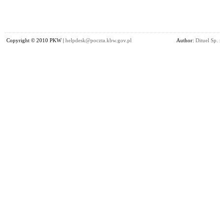
Copyright © 2010 PKW |
helpdesk@poczta.kbw.gov.pl
Author:
Dituel Sp. 