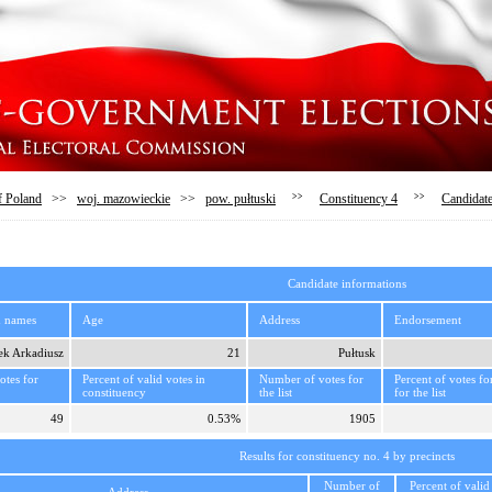
f Poland
>>
woj. mazowieckie
>>
pow. pułtuski
>>
Constituency 4
>>
Candidat
Candidate informations
d names
Age
Address
Endorsement
tek Arkadiusz
21
Pułtusk
tes for
Percent of valid votes in
Number of votes for
Percent of votes fo
constituency
the list
for the list
49
0.53%
1905
Results for constituency no. 4 by precincts
Number of
Percent of valid