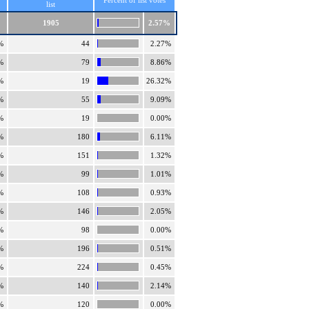
Percent of list votes
list
1905
2.57%
%
44
2.27%
%
79
8.86%
%
19
26.32%
%
55
9.09%
%
19
0.00%
%
180
6.11%
%
151
1.32%
%
99
1.01%
%
108
0.93%
%
146
2.05%
%
98
0.00%
%
196
0.51%
%
224
0.45%
%
140
2.14%
%
120
0.00%