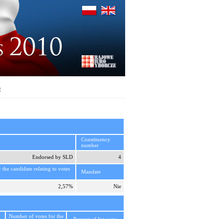
e
Constituency
number
Endorsed by SLD
4
r the candidate relating to votes
Mandate
2,57%
Nie
Number of votes for the