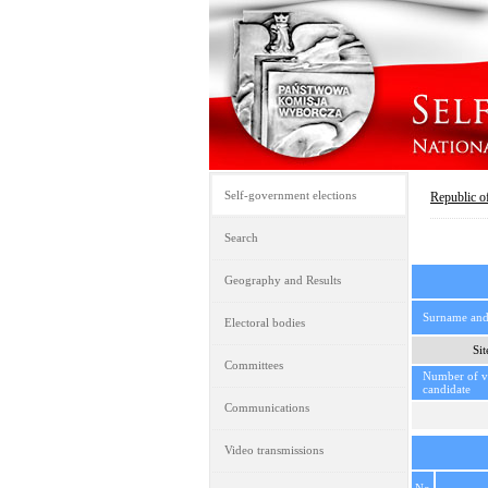
Self-government elections
Republic o
Search
Geography and Results
Surname an
Electoral bodies
Si
Committees
Number of vo
candidate
Communications
Video transmissions