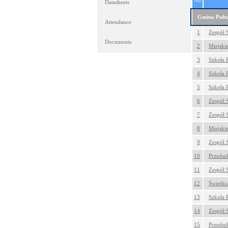
No
Datasheets
Gmina Pułt
Attendance
1
Zespół S
Documents
2
Miejskie
3
Szkoła 
4
Szkoła 
5
Szkoła 
6
Zespół S
7
Zespół S
8
Miejskie
9
Zespół S
10
Przedszk
11
Zespół S
12
Świetlic
13
Szkoła P
14
Zespół 
15
Przedszk