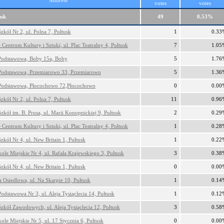
Address
votes
votes
usk
49
0.53%
zkół Nr 2, ul. Polna 7, Pułtusk
1
0.33
 Centrum Kultury i Sztuki, ul. Plac Teatralny 4, Pułtusk
7
1.05
Podstawowa, Boby 15a, Boby
5
1.76
Podstawowa, Przemiarowo 33, Przemiarowo
5
1.36
Podstawowa, Płocochowo 72,Płocochowo
0
0.00
zkół Nr 2, ul. Polna 7, Pułtusk
11
0.96
zkół im. B. Prusa, ul. Marii Konopnickiej 9, Pułtusk
2
0.29
 Centrum Kultury i Sztuki, ul. Plac Teatralny 4, Pułtusk
1
0.28
zkół Nr 4, ul. New Britain 1, Pułtusk
1
0.22
ole Miejskie Nr 4, ul. Rafała Krajewskiego 3, Pułtusk
3
0.38
zkół Nr 4, ul. New Britain 1, Pułtusk
0
0.00
a Osiedlowa, ul. Na Skarpie 10, Pułtusk
1
0.14
odstawowa Nr 3, ul. Aleja Tysiąclecia 14, Pułtusk
1
0.12
Szkół Zawodowych, ul. Aleja Tysiąclecia 12, Pułtusk
3
0.58
ole Miejskie Nr 5, ul. 17 Stycznia 6, Pułtusk
0
0.00