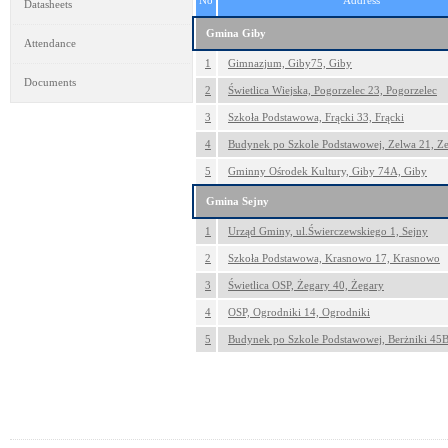
No
Address
Datasheets
Gmina Giby
Attendance
1
Gimnazjum, Giby75, Giby
Documents
2
Świetlica Wiejska, Pogorzelec 23, Pogorzelec
3
Szkoła Podstawowa, Frącki 33, Frącki
4
Budynek po Szkole Podstawowej, Zelwa 21, Z
5
Gminny Ośrodek Kultury, Giby 74A, Giby
Gmina Sejny
1
Urząd Gminy, ul.Świerczewskiego 1, Sejny
2
Szkoła Podstawowa, Krasnowo 17, Krasnowo
3
Świetlica OSP, Żegary 40, Żegary
4
OSP, Ogrodniki 14, Ogrodniki
5
Budynek po Szkole Podstawowej, Berżniki 45B