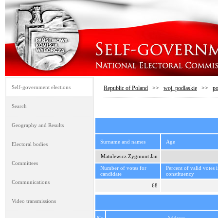
Self-government elections
Republic of Poland
>>
woj. podlaskie
>>
po
Search
Geography and Results
Surname and names
Age
Electoral bodies
Matulewicz Zygmunt Jan
Committees
Number of votes for
Percent of valid votes 
candidate
constituency
Communications
68
Video transmissions