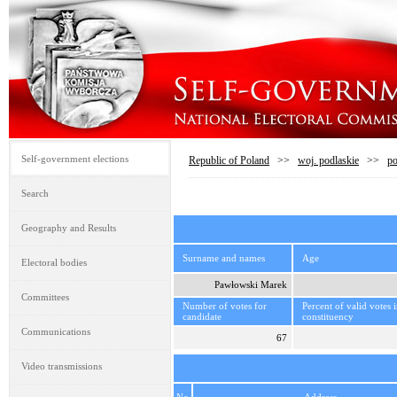
Self-government elections
Republic of Poland
>>
woj. podlaskie
>>
po
Search
Geography and Results
Surname and names
Age
Electoral bodies
Pawłowski Marek
Committees
Number of votes for
Percent of valid votes 
candidate
constituency
Communications
67
Video transmissions