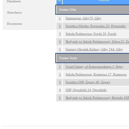
No
Address
Datasheets
Gmina Giby
Attendance
1
Gimnazjum, Giby75, Giby
Documents
2
Świetlica Wiejska, Pogorzelec 23, Pogorzelec
3
Szkoła Podstawowa, Frącki 33, Frącki
4
Budynek po Szkole Podstawowej, Zelwa 21, Z
5
Gminny Ośrodek Kultury, Giby 74A, Giby
Gmina Sejny
1
Urząd Gminy, ul.Świerczewskiego 1, Sejny
2
Szkoła Podstawowa, Krasnowo 17, Krasnowo
3
Świetlica OSP, Żegary 40, Żegary
4
OSP, Ogrodniki 14, Ogrodniki
5
Budynek po Szkole Podstawowej, Berżniki 45B