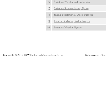
6
Świetlica Wiejska, Jędrzychowice
7
Świetlica Środowiskowa, Tylice
8
Szkoła Podstawowa, Osiek Łużycki
9
Remiza Strażacka, Radomierzyce
10
Świetlica Wiejska, Ręczyn
Copyright © 2010 PKW |
helpdesk@poczta.kbw.gov.pl
Wykonawca:
Dituel