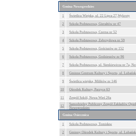
Gmina Nowogrodziec
1
Świetlica Wiejska, ul. 22 Lipca 27,Wykroty
2
Szkoła Podstawowa, Gierałtów nr 47
3
Szkoła Podstawowa, Czerna nr 52
4
Szkoła Podstawowa, Zebrzydowa nr 59
5
Szkoła Podstawowa, Gościszów nr 152
6
Szkoła Podstawowa, Godzieszów nr 96
7
Szkoła Podstawowa, ul. Sienkiewicza nr 7a, N
8
Gminne Centrum Kultury i Sportu, ul. Lubańs
9
Świetlica wiejska, Milików nr 146
10
Ośrodek Kultury, Parzyce 63
11
Zespół Szkół, Nowa Wieś 26a
Samodzielny Publiczny Zespół Zakładów Opieki
12
Nowogrodziec
Gmina Osiecznica
1
Szkoła Podstawowa, Tomisław
2
Gminny Ośrodek Kultury i Sportu, ul. Lubańsk