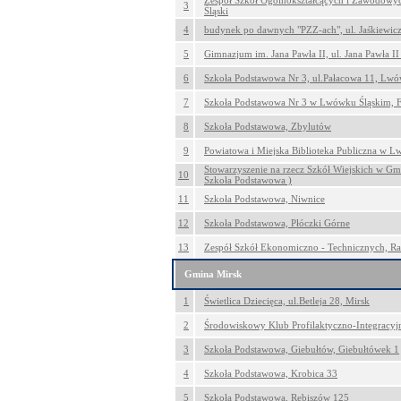
Zespół Szkół Ogólnokształcących i Zawodowy
3
Śląski
4
budynek po dawnych "PZZ-ach", ul. Jaśkiewic
5
Gimnazjum im. Jana Pawła II, ul. Jana Pawła I
6
Szkoła Podstawowa Nr 3, ul.Pałacowa 11, Lwó
7
Szkoła Podstawowa Nr 3 w Lwówku Śląskim, Fi
8
Szkoła Podstawowa, Zbylutów
9
Powiatowa i Miejska Biblioteka Publiczna w L
Stowarzyszenie na rzecz Szkół Wiejskich w Gmi
10
Szkoła Podstawowa )
11
Szkoła Podstawowa, Niwnice
12
Szkoła Podstawowa, Płóczki Górne
13
Zespół Szkół Ekonomiczno - Technicznych, Ra
Gmina Mirsk
1
Świetlica Dziecięca, ul.Betleja 28, Mirsk
2
Środowiskowy Klub Profilaktyczno-Integracyjn
3
Szkoła Podstawowa, Giebułtów, Giebułtówek 1
4
Szkoła Podstawowa, Krobica 33
5
Szkoła Podstawowa, Rębiszów 125