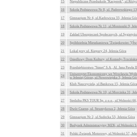
15
Niepubliczne Przedszkole "Kacperek", ul.Różyc
16
Szkoła Podstawowa Nr 8, ul. Paderewskiego 13,
17
Gimnazjum Nr 4, ul.Karłowicza 33, Jelenia Gó
18
Szkoła Podstawowa Nr 11, ul.Moniuszki 9, Jel
19
Zakład Ubezpieczeń Społecznych, ul.Sygietyńs
20
Spółdzielnia Mieszkaniowa "Związkowiec "(Świe
21
Lokal przy ul. Kiepury 24, Jelenia Góra
22
Osiedlowy Dom Kultury, ul.Komedy-Trzcińskie
23
Przedsiębiorstwo "Simet" S.A., Al. Jana Pawła I
Uniwersytet Ekonomiczny we Wrocławiu Wydzia
24
w Jeleniej Górze, ul.Nowowiejska 3, Jelenia Gó
25
Klub Nauczyciela, ul.Bankowa 15, Jelenia Gór
26
Szkoła Podstawowa Nr 10, ul.Morcinka 31, Jel
27
Siedziba PKS TOUR Sp. z o.o., ul.Wolności 66,
28
Dwór Czarne, ul. Strumykowa 2, Jelenia Góra
29
Gimnazjum Nr 2, ul.Sudecka 53, Jelenia Góra
30
Budynek Administracyjny MZK, ul.Wolności 14
31
Polski Związek Motorowy, ul.Wolności 57, Jele