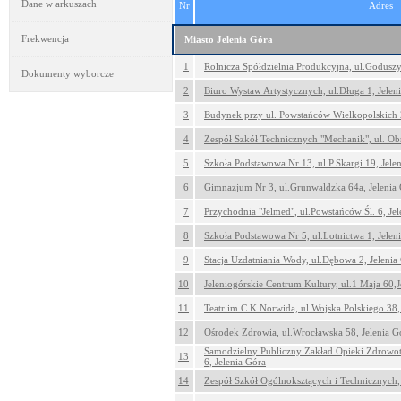
Dane w arkuszach
Nr
Adres
Frekwencja
Miasto Jelenia Góra
1
Rolnicza Spółdzielnia Produkcyjna, ul.Goduszy
Dokumenty wyborcze
2
Biuro Wystaw Artystycznych, ul.Długa 1, Jelen
3
Budynek przy ul. Powstańców Wielkopolskich 
4
Zespół Szkół Technicznych "Mechanik", ul. Ob
5
Szkoła Podstawowa Nr 13, ul.P.Skargi 19, Jele
6
Gimnazjum Nr 3, ul.Grunwaldzka 64a, Jelenia
7
Przychodnia "Jelmed", ul.Powstańców Śl. 6, Jel
8
Szkoła Podstawowa Nr 5, ul.Lotnictwa 1, Jelen
9
Stacja Uzdatniania Wody, ul.Dębowa 2, Jelenia
10
Jeleniogórskie Centrum Kultury, ul.1 Maja 60,J
11
Teatr im.C.K.Norwida, ul.Wojska Polskiego 38,
12
Ośrodek Zdrowia, ul.Wrocławska 58, Jelenia G
Samodzielny Publiczny Zakład Opieki Zdrowotn
13
6, Jelenia Góra
14
Zespół Szkół Ogólnoksztących i Technicznych, 