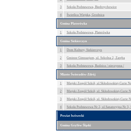
3
Szkoła Podstawowa, Biedrzychowice
4
Świetlica Wiejska, Grodnica
Gmina Platerówka
1
Szkoła Podstawowa, Platerówka
Gmina Siekierczyn
1
Dom Kultury, Siekierczyn
2
Gminne Gimnazjum, ul. Szkolna 2, Zaręba
3
Szkoła Podstawowa, Rudzica / nieczynna /
Miasto Świeradów-Zdrój
1
Miejski Zespół Szkół, ul.Skłodowskiej-Curie N
2
Miejski Zespół Szkół, ul. Skłodowskiej-Curie 
3
Miejski Zespół Szkół, ul. Skłodowskiej-Curie 
4
Szkoła Podstawowa Nr 2, ul.Sanatoryjna Nr 3,
Powiat lwówecki
Gmina Gryfów Śląski