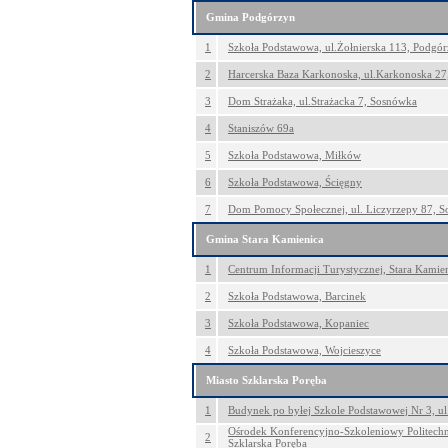
Gmina Podgórzyn
1
Szkoła Podstawowa, ul.Żołnierska 113, Podgó
2
Harcerska Baza Karkonoska, ul.Karkonoska 27,
3
Dom Strażaka, ul.Strażacka 7, Sosnówka
4
Staniszów 69a
5
Szkoła Podstawowa, Miłków
6
Szkoła Podstawowa, Ścięgny
7
Dom Pomocy Społecznej, ul. Liczyrzepy 87, 
Gmina Stara Kamienica
1
Centrum Informacji Turystycznej, Stara Kamie
2
Szkoła Podstawowa, Barcinek
3
Szkoła Podstawowa, Kopaniec
4
Szkoła Podstawowa, Wojcieszyce
Miasto Szklarska Poręba
1
Budynek po byłej Szkole Podstawowej Nr 3, ul
Ośrodek Konferencyjno-Szkoleniowy Politechni
2
Szklarska Poręba