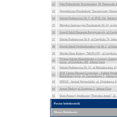
32
Filia Politechniki Wrocławskiej, Pl. Piastowski 
33
Niepubliczne Przedszkole "Zaczarowany Parasol
34
Szkoła Podstawowa Nr 3, ul. PCK 14a, Jelenia
35
Miejskie Integracyjne Przedszkole Nr 14, ul.Ju
36
Zespół Szkół Rzemiosł Artystycznych, ul.Ciepli
37
Szkoła Podstawowa Nr 6, ul.Cieplicka 74, Jele
38
Zespół Szkół Ogólnokształcących Nr 2, ul.Gimn
39
Miejski Dom Kultury "MUFLON", ul.Cieplicka 
Wyższa Szkoła Menedżerska w Legnicy Zamiej
40
Górze, ul.Cieplicka 180, Jelenia Góra
41
Szkoła Podstawowa Nr 15, ul.Michałowicka 13,
ZOZ Caritas Diecezji Legnickiej - Zakład Opie
42
Rehabilitacyjnym, ul. Żeromskiego 2, Jelenia 
43
SPZOZ - Szpital Wojewódzki, ul. Ogińskiego 6,
44
Areszt Śledczy,ul Grottgera 2, Jelenia Góra
45
Dom Pomocy Społecznej "Pogodna Jesień", ul. 
Powiat bolesławiecki
Miasto Bolesławiec