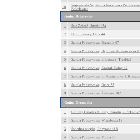
Wojewódzki Szpital dla Nerwowo i Psychicznie 
18
Bolesławiec
Gmina Bolesławiec
1
Sala Zebrań, Suszki 45a
2
Dom Ludowy, Otok 44
3
Szkoła Podstawowa, Brzeźnik 67
4
Szkoła Podstawowa, Dąbrowa Bolesławiecka 4
5
Szkoła Podstawowa, ul.Leśna 9, Trzebień
6
Szkoła Podstawowa, Kraśnik Dolny 47
7
Szkoła Podstawowa, ul. Kasztanowa 1, Kruszy
8
Szkoła Podstawowa, Ocice 55
9
Szkoła Podstawowa, Żeliszów 102
Gmina Gromadka
1
Gminny Ośrodek Kultury i Sportu, ul.Szkolna
2
Szkoła Podstawowa, Wierzbowa 19
3
Świetlica wiejska, Różyniec 41B
4
Szkoła Podstawowa, Modła 76