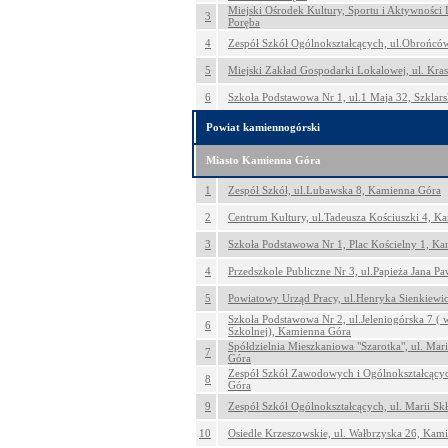
Miejski Ośrodek Kultury, Sportu i Aktywności 
3
Poręba
4
Zespół Szkół Ogólnokształcących, ul.Obrońców
5
Miejski Zakład Gospodarki Lokalowej, ul. Kras
6
Szkoła Podstawowa Nr 1, ul.1 Maja 32, Szklar
Powiat kamiennogórski
Miasto Kamienna Góra
1
Zespół Szkół, ul.Lubawska 8, Kamienna Góra
2
Centrum Kultury, ul.Tadeusza Kościuszki 4, K
3
Szkoła Podstawowa Nr 1, Plac Kościelny 1, K
4
Przedszkole Publiczne Nr 3, ul.Papieża Jana P
5
Powiatowy Urząd Pracy, ul.Henryka Sienkiewi
Szkoła Podstawowa Nr 2, ul.Jeleniogórska 7 ( wej
6
Szkolnej), Kamienna Góra
Spółdzielnia Mieszkaniowa "Szarotka", ul. Mar
7
Góra
Zespół Szkół Zawodowych i Ogólnokształcącyc
8
Góra
9
Zespół Szkół Ogólnokształcących, ul. Marii S
10
Osiedle Krzeszowskie, ul. Wałbrzyska 26, Kam