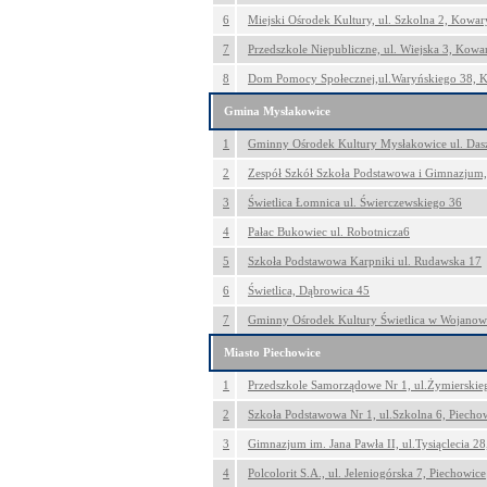
6
Miejski Ośrodek Kultury, ul. Szkolna 2, Kowar
7
Przedszkole Niepubliczne, ul. Wiejska 3, Kowa
8
Dom Pomocy Społecznej,ul.Waryńskiego 38, 
Gmina Mysłakowice
1
Gminny Ośrodek Kultury Mysłakowice ul. Das
2
Zespół Szkół Szkoła Podstawowa i Gimnazjum,
3
Świetlica Łomnica ul. Świerczewskiego 36
4
Pałac Bukowiec ul. Robotnicza6
5
Szkoła Podstawowa Karpniki ul. Rudawska 17
6
Świetlica, Dąbrowica 45
7
Gminny Ośrodek Kultury Świetlica w Wojanow
Miasto Piechowice
1
Przedszkole Samorządowe Nr 1, ul.Żymierskie
2
Szkoła Podstawowa Nr 1, ul.Szkolna 6, Piecho
3
Gimnazjum im. Jana Pawła II, ul.Tysiąclecia 28
4
Polcolorit S.A., ul. Jeleniogórska 7, Piechowice