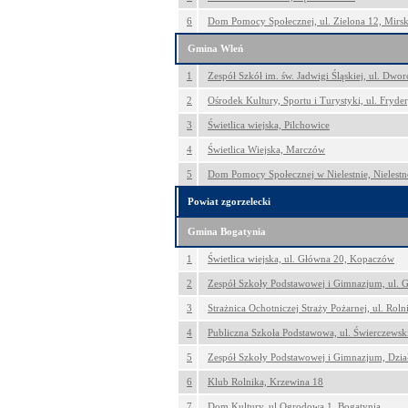
6
Dom Pomocy Społecznej, ul. Zielona 12, Mirs
Gmina Wleń
1
Zespół Szkół im. św. Jadwigi Śląskiej, ul. Dw
2
Ośrodek Kultury, Sportu i Turystyki, ul. Fryd
3
Świetlica wiejska, Pilchowice
4
Świetlica Wiejska, Marczów
5
Dom Pomocy Społecznej w Nielestnie, Nielestn
Powiat zgorzelecki
Gmina Bogatynia
1
Świetlica wiejska, ul. Główna 20, Kopaczów
2
Zespół Szkoły Podstawowej i Gimnazjum, ul. G
3
Strażnica Ochotniczej Straży Pożarnej, ul. Roln
4
Publiczna Szkoła Podstawowa, ul. Świerczewsk
5
Zespół Szkoły Podstawowej i Gimnazjum, Dzia
6
Klub Rolnika, Krzewina 18
7
Dom Kultury, ul.Ogrodowa 1, Bogatynia