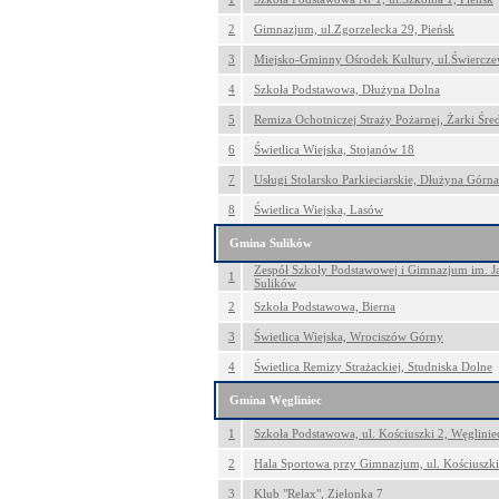
2
Gimnazjum, ul.Zgorzelecka 29, Pieńsk
3
Miejsko-Gminny Ośrodek Kultury, ul.Świercze
4
Szkoła Podstawowa, Dłużyna Dolna
5
Remiza Ochotniczej Straży Pożarnej, Żarki Śre
6
Świetlica Wiejska, Stojanów 18
7
Usługi Stolarsko Parkieciarskie, Dłużyna Górn
8
Świetlica Wiejska, Lasów
Gmina Sulików
Zespół Szkoły Podstawowej i Gimnazjum im. Jan
1
Sulików
2
Szkoła Podstawowa, Bierna
3
Świetlica Wiejska, Wrociszów Górny
4
Świetlica Remizy Strażackiej, Studniska Dolne
Gmina Węgliniec
1
Szkoła Podstawowa, ul. Kościuszki 2, Węglinie
2
Hala Sportowa przy Gimnazjum, ul. Kościuszki
3
Klub "Relax", Zielonka 7