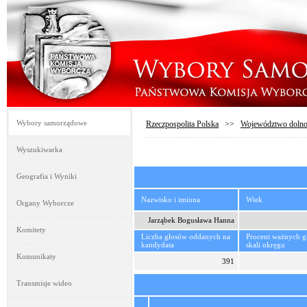
Wybory samorządowe
Rzeczpospolita Polska
>>
Województwo dolno
Wyszukiwarka
Geografia i Wyniki
Nazwisko i imiona
Wiek
Organy Wyborcze
Jarząbek Bogusława Hanna
Komitety
Liczba głosów oddanych na
Procent ważnych 
kandydata
skali okręgu
Komunikaty
391
Transmisje wideo