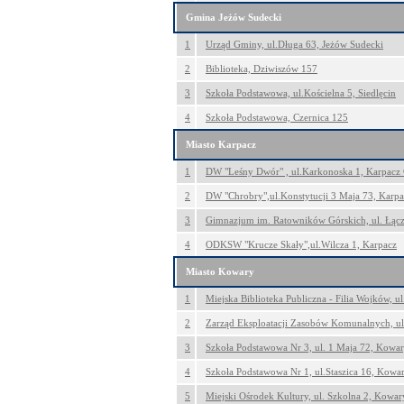
Gmina Jeżów Sudecki
1
Urząd Gminy, ul.Długa 63, Jeżów Sudecki
2
Biblioteka, Dziwiszów 157
3
Szkoła Podstawowa, ul.Kościelna 5, Siedlęcin
4
Szkoła Podstawowa, Czernica 125
Miasto Karpacz
1
DW "Leśny Dwór" , ul.Karkonoska 1, Karpacz
2
DW "Chrobry",ul.Konstytucji 3 Maja 73, Karpa
3
Gimnazjum im. Ratowników Górskich, ul. Łącz
4
ODKSW "Krucze Skały",ul.Wilcza 1, Karpacz
Miasto Kowary
1
Miejska Biblioteka Publiczna - Filia Wojków, 
2
Zarząd Eksploatacji Zasobów Komunalnych, 
3
Szkoła Podstawowa Nr 3, ul. 1 Maja 72, Kowa
4
Szkoła Podstawowa Nr 1, ul.Staszica 16, Kowa
5
Miejski Ośrodek Kultury, ul. Szkolna 2, Kowar