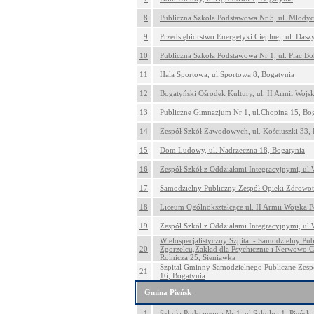
8
Publiczna Szkoła Podstawowa Nr 5, ul. Młody
9
Przedsiębiorstwo Energetyki Cieplnej, ul. Das
10
Publiczna Szkoła Podstawowa Nr 1, ul. Plac B
11
Hala Sportowa, ul.Sportowa 8, Bogatynia
12
Bogatyński Ośrodek Kultury, ul. II Armii Wojs
13
Publiczne Gimnazjum Nr 1, ul.Chopina 15, Bo
14
Zespół Szkół Zawodowych, ul. Kościuszki 33, 
15
Dom Ludowy, ul. Nadrzeczna 18, Bogatynia
16
Zespół Szkół z Oddziałami Integracyjnymi, ul
17
Samodzielny Publiczny Zespół Opieki Zdrowot
18
Liceum Ogólnokształcące ul. II Armii Wojska P
19
Zespół Szkół z Oddziałami Integracyjnymi, ul
Wielospecjalistyczny Szpital - Samodzielny Pu
20
Zgorzelcu,Zakład dla Psychicznie i Nerwowo C
Rolnicza 25, Sieniawka
Szpital Gminny Samodzielnego Publiczne Zespo
21
16, Bogatynia
Gmina Pieńsk
1
Szkoła Podstawowa Nr 1, ul.Szkolna 1, Pieńsk