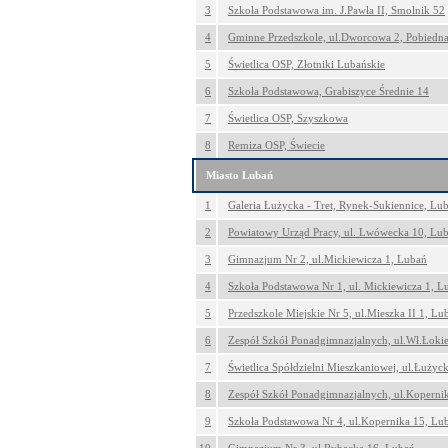
3
Szkoła Podstawowa im. J.Pawła II, Smolnik 52
4
Gminne Przedszkole, ul.Dworcowa 2, Pobiedn
5
Świetlica OSP, Złotniki Lubańskie
6
Szkoła Podstawowa, Grabiszyce Średnie 14
7
Świetlica OSP, Szyszkowa
8
Remiza OSP, Świecie
Miasto Lubań
1
Galeria Łużycka - Tret, Rynek-Sukiennice, Lu
2
Powiatowy Urząd Pracy, ul. Lwówecka 10, Lu
3
Gimnazjum Nr 2, ul.Mickiewicza 1, Lubań
4
Szkoła Podstawowa Nr 1, ul. Mickiewicza 1, L
5
Przedszkole Miejskie Nr 5, ul.Mieszka II 1, Lu
6
Zespół Szkół Ponadgimnazjalnych, ul.Wł.Łokie
7
Świetlica Spółdzielni Mieszkaniowej, ul.Łużyc
8
Zespół Szkół Ponadgimnazjalnych, ul.Koperni
9
Szkoła Podstawowa Nr 4, ul.Kopernika 15, Lu