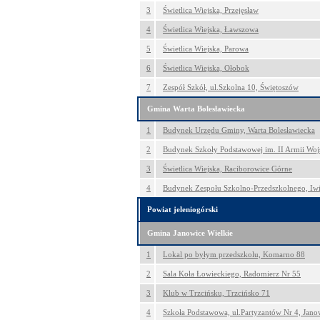
3
Świetlica Wiejska, Przejęsław
4
Świetlica Wiejska, Ławszowa
5
Świetlica Wiejska, Parowa
6
Świetlica Wiejska, Ołobok
7
Zespół Szkół, ul.Szkolna 10, Świętoszów
Gmina Warta Bolesławiecka
1
Budynek Urzędu Gminy, Warta Bolesławiecka
2
Budynek Szkoły Podstawowej im. II Armii Woj
3
Świetlica Wiejska, Raciborowice Górne
4
Budynek Zespołu Szkolno-Przedszkolnego, Iw
Powiat jeleniogórski
Gmina Janowice Wielkie
1
Lokal po byłym przedszkolu, Komarno 88
2
Sala Koła Łowieckiego, Radomierz Nr 55
3
Klub w Trzcińsku, Trzcińsko 71
4
Szkoła Podstawowa, ul.Partyzantów Nr 4, Jano