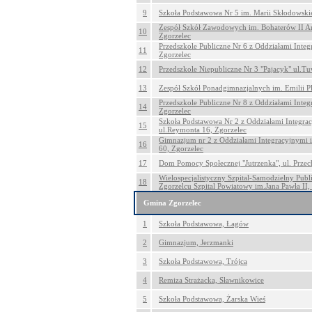
9
Szkoła Podstawowa Nr 5 im. Marii Skłodowskiej
Zespół Szkół Zawodowych im. Bohaterów II Ar
10
Zgorzelec
Przedszkole Publiczne Nr 6 z Oddziałami Integ
11
Zgorzelec
12
Przedszkole Niepubliczne Nr 3 "Pajacyk" ul.T
13
Zespół Szkół Ponadgimnazjalnych im. Emilii Pl
Przedszkole Publiczne Nr 8 z Oddziałami Integ
14
Zgorzelec
Szkoła Podstawowa Nr 2 z Oddziałami Integrac
15
ul.Reymonta 16, Zgorzelec
Gimnazjum nr 2 z Oddziałami Integracyjnymi im
16
60, Zgorzelec
17
Dom Pomocy Społecznej "Jutrzenka", ul. Przec
Wielospecjalistyczny Szpital-Samodzielny Pub
18
Zgorzelcu Szpital Powiatowy im.Jana Pawła II,
Gmina Zgorzelec
1
Szkoła Podstawowa, Łagów
2
Gimnazjum, Jerzmanki
3
Szkoła Podstawowa, Trójca
4
Remiza Strażacka, Sławnikowice
5
Szkoła Podstawowa, Żarska Wieś