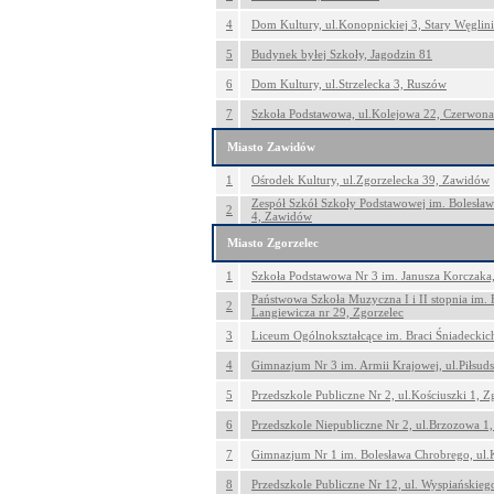
4
Dom Kultury, ul.Konopnickiej 3, Stary Węglin
5
Budynek byłej Szkoły, Jagodzin 81
6
Dom Kultury, ul.Strzelecka 3, Ruszów
7
Szkoła Podstawowa, ul.Kolejowa 22, Czerwon
Miasto Zawidów
1
Ośrodek Kultury, ul.Zgorzelecka 39, Zawidów
Zespół Szkół Szkoły Podstawowej im. Bolesław
2
4, Zawidów
Miasto Zgorzelec
1
Szkoła Podstawowa Nr 3 im. Janusza Korczaka,
Państwowa Szkoła Muzyczna I i II stopnia im. 
2
Langiewicza nr 29, Zgorzelec
3
Liceum Ogólnokształcące im. Braci Śniadeckich
4
Gimnazjum Nr 3 im. Armii Krajowej, ul.Piłsuds
5
Przedszkole Publiczne Nr 2, ul.Kościuszki 1, Z
6
Przedszkole Niepubliczne Nr 2, ul.Brzozowa 1,
7
Gimnazjum Nr 1 im. Bolesława Chrobrego, ul.K
8
Przedszkole Publiczne Nr 12, ul. Wyspiańskieg