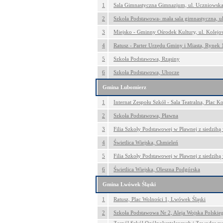
1
Sala Gimnastyczna Gimnazjum, ul. Uczniowska
2
Szkoła Podstawowa- mała sala gimnastyczna, u
3
Miejsko - Gminny Ośrodek Kultury, ul. Kolejo
4
Ratusz - Parter Urzędu Gminy i Miasta, Rynek 
5
Szkoła Podstawowa, Rząsiny
6
Szkoła Podstawowa, Ubocze
Gmina Lubomierz
1
Internat Zespołu Szkół - Sala Teatralna, Plac 
2
Szkoła Podstawowa, Pławna
3
Filia Szkoły Podstawowej w Pławnej z siedzibą
4
Świetlica Wiejska, Chmieleń
5
Filia Szkoły Podstawowej w Pławnej z siedzib
6
Świetlica Wiejska, Oleszna Podgórska
Gmina Lwówek Śląski
1
Ratusz, Plac Wolności 1, Lwówek Śląski
2
Szkoła Podstawowa Nr 2, Aleja Wojska Polskie