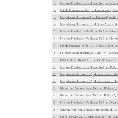
1
Miejskie Przedszkole Publiczne Nr 3, ul.Cerami
2
Szkoła Podstawowa Nr 3, ul.Ceramiczna 5, Bol
3
Miejski Zespół Szkół nr 1, ul.Dolne Młyny 60,
4
Miejski Zespół Szkół Nr 1, ul.Dolne Młyny 60,
5
Miejskie Przedszkole Publiczne Nr 7, ul.Górne
6
Miejskie Przedszkole Publiczne Nr 2, ul.Mikoł
7
Szkoła Podstawowa Nr 4, ul. Mikołaja Brody 1
8
I Liceum Ogólnokształcące, ul.H. i W. Tyranki
9
Pałac Ślubów ,Rynek 41 - Ratusz, Bolesławiec
10
Miejskie Przedszkole Publiczne Nr 6, ul. Piotra
11
Miejski Zespół Szkół Nr 2, ul. Jana Pawła II 38
12
Miejski Zespół Szkół Nr 2, ul. Jana Pawła II 38
13
Gimnazjum Samorządowe Nr 2, ul. Bielska 5, B
14
Gimnazjum Samorządowe Nr 2, ul. Bielska 5, B
15
Miejskie Przedszkole Publiczne Nr 5, ul.Zygmu
16
Centrum Wspierania Przedsiębiorczości, ul. Woj
17
Szpital Powiatowy, ul. Jeleniogórska 4, Bolesła