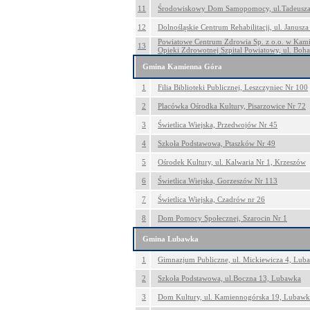
11
Środowiskowy Dom Samopomocy, ul.Tadeusza 
12
Dolnośląskie Centrum Rehabilitacji, ul. Janus
Powiatowe Centrum Zdrowia Sp. z o.o. w Kami
13
Opieki Zdrowotnej Szpital Powiatowy, ul. Boh
Gmina Kamienna Góra
1
Filia Biblioteki Publicznej, Leszczyniec Nr 100
2
Placówka Ośrodka Kultury, Pisarzowice Nr 72
3
Świetlica Wiejska, Przedwojów Nr 45
4
Szkoła Podstawowa, Ptaszków Nr 49
5
Ośrodek Kultury, ul. Kalwaria Nr 1, Krzeszów
6
Świetlica Wiejska, Gorzeszów Nr 113
7
Świetlica Wiejska, Czadrów nr 26
8
Dom Pomocy Społecznej, Szarocin Nr 1
Gmina Lubawka
1
Gimnazjum Publiczne, ul. Mickiewicza 4, Lub
2
Szkoła Podstawowa, ul.Boczna 13, Lubawka
3
Dom Kultury, ul. Kamiennogórska 19, Lubawk