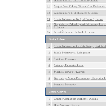
10
Gimnazjum Nr 3, ul.Rybacka 16, Lubań
11
Miejski Dom Kultury "Osadnik", ul.Kościuszki
12
Gimnazjum Nr 1, ul.Skalnicza 3, Lubań
13
Szkoła Podstawowa Nr 2, ul.Dolna 8, Lubań
Niepubliczny Zakład Opieki Zdrowotnej Łuży
14
4, Lubań
15
Areszt Śledczy, ul. Podwale 1, Lubań
Gmina Lubań
1
Szkoła Podstawowa im. Orła Białego, Kościeln
2
Szkoła Podstawowa, Radogoszcz
3
Świetlica, Pisarzowice
4
Świetlica, Radostów Średni
5
Świetlica, Nawojów Łużycki
6
Budynek po Szkole Podstawowej, Henryków L
7
Świetlica, Mściszów
Gmina Olszyna
1
Gminne Gimnazjum Publiczne, Olszyna
2
Dom Strażaka, Olszyna