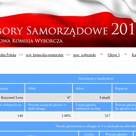
lita Polska
>>
woj. kujawsko-pomorskie
>>
pow. wąbrzeski
>>
Okręg 3
>>
Ka
Informacje o kandydacie
imiona
Wiek
Adres
Poparcie
 Krzysztof Leon
47
Łabędź
ów oddanych na
Procent ważnych głosów w
Liczba głosów
Procent głosó
skali okręgu
oddanych na listę
do głosów na l
140
2.88%
527
Wyniki głosowania w okręgu nr 3 w podziale na obwody
Liczba
Procent głosów