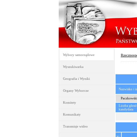
Wybory samorządowe
Rzeczpospo
Wyszukiwarka
Geografia i Wyniki
Nazwisko i 
Organy Wyborcze
Paczkowski
Komitety
Liczba głos
kandydata
Komunikaty
Transmisje wideo