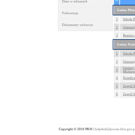
Nr
Dane w arkuszach
Gmina Płuż
Frekwencja
1
Szkoła 
Dokumenty wyborcze
2
Gimnazj
3
Remizo-ś
Gmina Wąb
1
Szkoła 
2
Gimnazj
Gminny 
3
Mickiew
4
Świetlic
5
Zespół S
6
Zespół 
Copyright © 2010 PKW |
helpdesk@poczta.kbw.gov.p