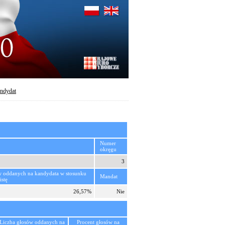
ndydat
Numer
okręgu
3
w oddanych na kandydata w stosunku
Mandat
istę
26,57%
Nie
Liczba głosów oddanych na
Procent głosów na