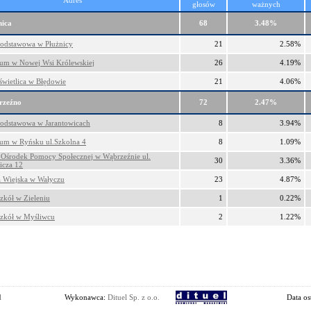
Adres
głosów
ważnych
nica
68
3.48%
Podstawowa w Płużnicy
21
2.58%
um w Nowej Wsi Królewskiej
26
4.19%
wietlica w Błędowie
21
4.06%
rzeźno
72
2.47%
Podstawowa w Jarantowicach
8
3.94%
um w Ryńsku ul.Szkolna 4
8
1.09%
Ośrodek Pomocy Społecznej w Wąbrzeźnie ul.
30
3.36%
icza 12
a Wiejska w Wałyczu
23
4.87%
zkół w Zieleniu
1
0.22%
Szkół w Myśliwcu
2
1.22%
l
Wykonawca:
Dituel Sp. z o.o.
Data os