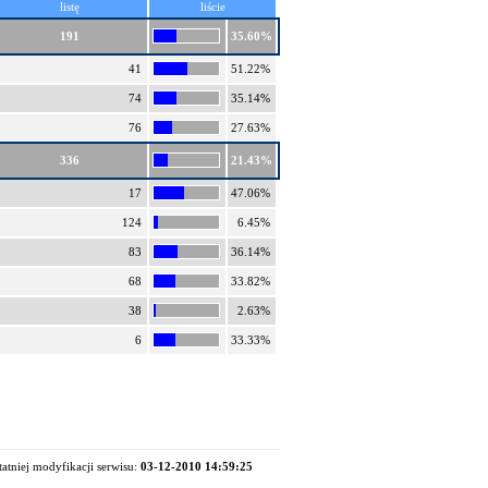
listę
liście
191
35.60%
41
51.22%
74
35.14%
76
27.63%
336
21.43%
17
47.06%
124
6.45%
83
36.14%
68
33.82%
38
2.63%
6
33.33%
tatniej modyfikacji serwisu:
03-12-2010 14:59:25