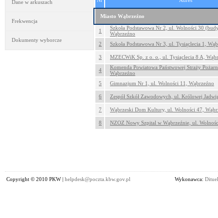
Nr
Adres
Dane w arkuszach
Miasto Wąbrzeźno
Frekwencja
Szkoła Podstawowa Nr 2, ul. Wolności 30 (bud
1
Wąbrzeźno
Dokumenty wyborcze
2
Szkoła Podstawowa Nr 3, ul. Tysiąclecia 1, Wą
3
MZECWiK Sp. z o. o., ul. Tysiąclecia 8 A, Wąb
Komenda Powiatowa Państwowej Straży Pożarnej
4
Wąbrzeźno
5
Gimnazjum Nr 1, ul. Wolności 11, Wąbrzeźno
6
Zespół Szkół Zawodowych, ul. Królowej Jadwi
7
Wąbrzeski Dom Kultury, ul. Wolności 47, Wąb
8
NZOZ Nowy Szpital w Wąbrzeźnie, ul. Wolnośc
Copyright © 2010 PKW |
helpdesk@poczta.kbw.gov.pl
Wykonawca:
Dituel