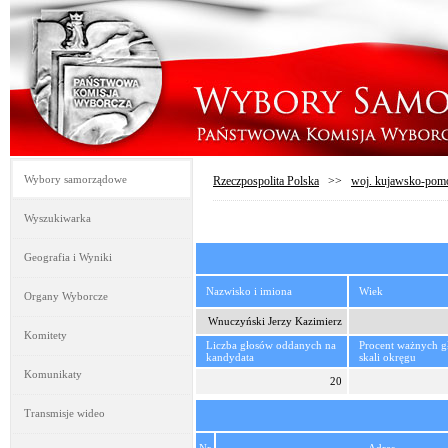
Wybory samorządowe
Rzeczpospolita Polska
>>
woj. kujawsko-pom
Wyszukiwarka
Geografia i Wyniki
Nazwisko i imiona
Wiek
Organy Wyborcze
Wnuczyński Jerzy Kazimierz
Komitety
Liczba głosów oddanych na
Procent ważnych 
kandydata
skali okręgu
Komunikaty
20
Transmisje wideo