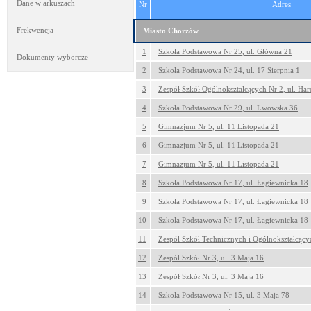
Dane w arkuszach
Nr
Adres
Frekwencja
Miasto Chorzów
1
Szkoła Podstawowa Nr 25, ul. Główna 21
Dokumenty wyborcze
2
Szkoła Podstawowa Nr 24, ul. 17 Sierpnia 1
3
Zespół Szkół Ogólnokształcących Nr 2, ul. Har
4
Szkoła Podstawowa Nr 29, ul. Lwowska 36
5
Gimnazjum Nr 5, ul. 11 Listopada 21
6
Gimnazjum Nr 5, ul. 11 Listopada 21
7
Gimnazjum Nr 5, ul. 11 Listopada 21
8
Szkoła Podstawowa Nr 17, ul. Łagiewnicka 18
9
Szkoła Podstawowa Nr 17, ul. Łagiewnicka 18
10
Szkoła Podstawowa Nr 17, ul. Łagiewnicka 18
11
Zespół Szkół Technicznych i Ogólnokształcących
12
Zespół Szkół Nr 3, ul. 3 Maja 16
13
Zespół Szkół Nr 3, ul. 3 Maja 16
14
Szkoła Podstawowa Nr 15, ul. 3 Maja 78