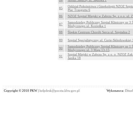
84
Areszt Śledczy ul. Sądowa 1
Oddział Położnictwa i Ginekologii NZOZ Szpita
85
Plac Traugutta 6
86
NZOZ Szpital Miejski w Zabrzu Sp. z o.o. ul.
Samodzielny Publiczny Szpital Kliniczny nr 3 
87
Medycznego ul. Koziołka 1
88
Śląskie Centrum Chorób Serca ul. Szpitalna 2
89
Szpital Specjalistyczny ul. Curie-Skłodowskiej 
Samodzielny Publiczny Szpital Kliniczny nr 1 
90
Medycznego ul. 3 Maja 13-15
Szpital Miejski w Zabrzu Sp. z o. o. NZOZ Za
91
Janika 18
Copyright © 2010 PKW |
helpdesk@poczta.kbw.gov.pl
Wykonawca:
Dituel