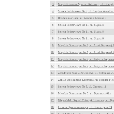
3
Miejski Ośrodek Sportu i Rekreacji, ul. Olimpij
4
Szkoła Podstawowa Nr 9, ul. Księdza Waculika
5
Rozdzielnia Gazu, ul. Generała Maczka 3
6
Szkoła Podstawowa Nr 11, ul. Śląska 8
7
Szkoła Podstawowa Nr 11, ul. Śląska 8
8
Szkoła Podstawowa Nr 11, ul. Śląska 8
9
Miejskie Gimnazjum Nr 1, ul. Armii Krajowej 
10
Miejskie Gimnazjum Nr 1, ul. Armii Krajowej 
11
Miejskie Gimnazjum Nr 2, ul. Księdza Popiełus
12
Miejskie Gimnazjum Nr 2, ul. Księdza Popiełus
13
Zasadnicza Szkoła Zawodowa, ul. Bytomska 2
14
Zakład Opiekuńczo-Leczniczy, ul. Księdza Fic
15
Szkoła Podstawowa Nr 5, ul. Chopina 11
16
Miejskie Gimnazjum Nr 3, ul. Bytomska 81a
17
Wojewódzki Szpital Chirurgii Urazowej, ul. B
18
Liceum Ogólnokształcące, ul. Gimnazjalna 24