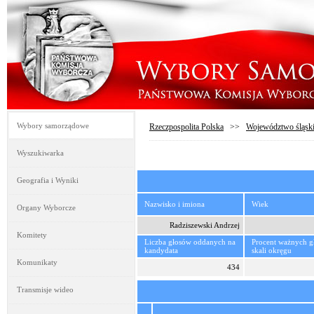
Wybory samorządowe
Rzeczpospolita Polska
>>
Województwo śląsk
Wyszukiwarka
Geografia i Wyniki
Nazwisko i imiona
Wiek
Organy Wyborcze
Radziszewski Andrzej
Komitety
Liczba głosów oddanych na
Procent ważnych 
kandydata
skali okręgu
Komunikaty
434
Transmisje wideo