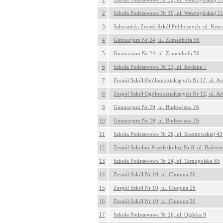
2
Szkoła Podstawowa Nr 30, ul. Wawrzyńskiej 1
3
Salezjański Zespół Szkół Publicznych, ul. Kru
4
Gimnazjum Nr 24, ul. Zamenhofa 56
5
Gimnazjum Nr 24, ul. Zamenhofa 56
6
Szkoła Podstawowa Nr 31, ul. Jordana 7
7
Zespół Szkół Ogólnokształcących Nr 12, ul. An
8
Zespół Szkół Ogólnokształcących Nr 12, ul. An
9
Gimnazjum Nr 29, ul. Budowlana 26
10
Gimnazjum Nr 29, ul. Budowlana 26
11
Szkoła Podstawowa Nr 28, ul. Kosmowskiej 43
12
Zespół Szkolno-Przedszkolny Nr 8, ul. Badesti
13
Szkoła Podstawowa Nr 24, ul. Tarnopolska 85
14
Zespół Szkół Nr 10, ul. Chopina 26
15
Zespół Szkół Nr 10, ul. Chopina 26
16
Zespół Szkół Nr 10, ul. Chopina 26
17
Szkoła Podstawowa Nr 26, ul. Ogórka 9