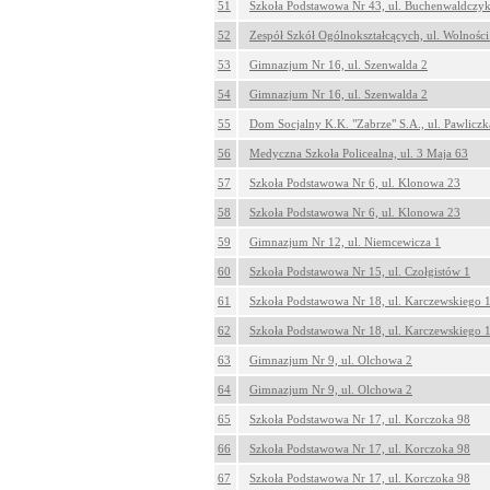
51
Szkoła Podstawowa Nr 43, ul. Buchenwaldczy
52
Zespół Szkół Ogólnokształcących, ul. Wolnośc
53
Gimnazjum Nr 16, ul. Szenwalda 2
54
Gimnazjum Nr 16, ul. Szenwalda 2
55
Dom Socjalny K.K. "Zabrze" S.A., ul. Pawliczk
56
Medyczna Szkoła Policealna, ul. 3 Maja 63
57
Szkoła Podstawowa Nr 6, ul. Klonowa 23
58
Szkoła Podstawowa Nr 6, ul. Klonowa 23
59
Gimnazjum Nr 12, ul. Niemcewicza 1
60
Szkoła Podstawowa Nr 15, ul. Czołgistów 1
61
Szkoła Podstawowa Nr 18, ul. Karczewskiego 
62
Szkoła Podstawowa Nr 18, ul. Karczewskiego 
63
Gimnazjum Nr 9, ul. Olchowa 2
64
Gimnazjum Nr 9, ul. Olchowa 2
65
Szkoła Podstawowa Nr 17, ul. Korczoka 98
66
Szkoła Podstawowa Nr 17, ul. Korczoka 98
67
Szkoła Podstawowa Nr 17, ul. Korczoka 98