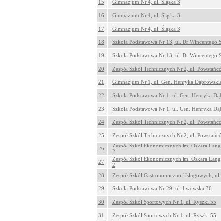
15
Gimnazjum Nr 4, ul. Śląska 3
16
Gimnazjum Nr 4, ul. Śląska 3
17
Gimnazjum Nr 4, ul. Śląska 3
18
Szkoła Podstawowa Nr 13, ul. Dr Wincentego 
19
Szkoła Podstawowa Nr 13, ul. Dr Wincentego 
20
Zespół Szkół Technicznych Nr 2, ul. Powstańc
21
Gimnazjum Nr 1, ul. Gen. Henryka Dąbrowski
22
Szkoła Podstawowa Nr 1, ul. Gen. Henryka Dą
23
Szkoła Podstawowa Nr 1, ul. Gen. Henryka Dą
24
Zespół Szkół Technicznych Nr 2, ul. Powstańc
25
Zespół Szkół Technicznych Nr 2, ul. Powstańc
Zespół Szkół Ekonomicznych im. Oskara Lang
26
2
Zespół Szkół Ekonomicznych im. Oskara Lang
27
2
28
Zespół Szkół Gastronomiczno-Usługowych, ul.
29
Szkoła Podstawowa Nr 29, ul. Lwowska 36
30
Zespół Szkół Sportowych Nr 1, ul. Ryszki 55
31
Zespół Szkół Sportowych Nr 1, ul. Ryszki 55