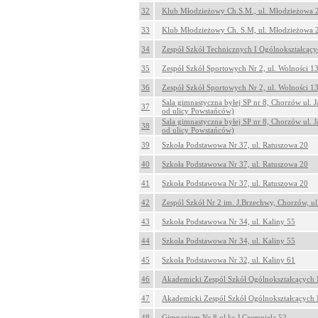
32
Klub Młodzieżowy Ch.S.M., ul. Młodzieżowa 
33
Klub Młodzieżowy Ch. S.M, ul. Młodzieżowa 
34
Zespół Szkół Technicznych I Ogólnokształcący
35
Zespół Szkół Sportowych Nr 2, ul. Wolności 1
36
Zespół Szkół Sportowych Nr 2, ul. Wolności 1
Sala gimnastyczna byłej SP nr 8, Chorzów ul. 
37
od ulicy Powstańców)
Sala gimnastyczna byłej SP nr 8, Chorzów ul. 
38
od ulicy Powstańców)
39
Szkoła Podstawowa Nr 37, ul. Ratuszowa 20
40
Szkoła Podstawowa Nr 37, ul. Ratuszowa 20
41
Szkoła Podstawowa Nr 37, ul. Ratuszowa 20
42
Zespól Szkół Nr 2 im. J.Brzechwy, Chorzów, ul
43
Szkoła Podstawowa Nr 34, ul. Kaliny 55
44
Szkoła Podstawowa Nr 34, ul. Kaliny 55
45
Szkoła Podstawowa Nr 32, ul. Kaliny 61
46
Akademicki Zespól Szkół Ogólnokształcących N
47
Akademicki Zespól Szkół Ogólnokształcących N
48
Gimnazjum Nr 8 ul ks.J.Czempiela 52