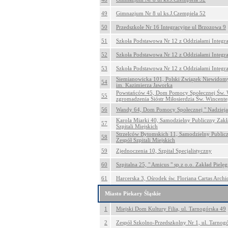
49
Gimnazjum Nr 8 ul ks.J.Czempiela 52
50
Przedszkole Nr 16 Integracyjne ul Brzozowa 9
51
Szkoła Podstawowa Nr 12 z Oddziałami Integra
52
Szkoła Podstawowa Nr 12 z Oddziałami Integra
53
Szkoła Podstawowa Nr 12 z Oddziałami Integra
Siemianowicka 101, Polski Związek Niewido
54
im. Kazimierza Jaworka
Powstańców 45, Dom Pomocy Społecznej Św. 
55
zgromadzenia Sióstr Miłosierdzia Św. Wincente
56
Wandy 64, Dom Pomocy Społecznej " Nadzieja
Karola Miarki 40, Samodzielny Publiczny Zakł
57
Szpitali Miejskich
Strzelców Bytomskich 11, Samodzielny Public
58
Zespół Szpitali Miejskich
59
Zjednoczenia 10, Szpital Specjalistyczny
60
Szpitalna 25, " Amicus " sp.z o.o. Zakład Pi
61
Harcerska 3, Ośrodek św. Floriana Cartas Archi
Miasto Piekary Śląskie
1
Miejski Dom Kultury Filia, ul. Tarnogórska 49
2
Zespół Szkolno-Przedszkolny Nr 1, ul. Tarnog