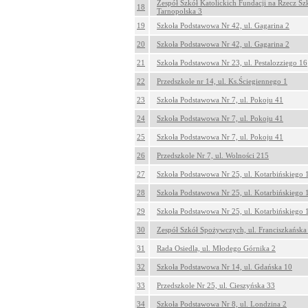
Zespół Szkół Katolickich Fundacji na Rzecz Szk
18
Tarnopolska 3
19
Szkoła Podstawowa Nr 42, ul. Gagarina 2
20
Szkoła Podstawowa Nr 42, ul. Gagarina 2
21
Szkoła Podstawowa Nr 23, ul. Pestalozziego 16
22
Przedszkole nr 14, ul. Ks.Ściegiennego 1
23
Szkoła Podstawowa Nr 7, ul. Pokoju 41
24
Szkoła Podstawowa Nr 7, ul. Pokoju 41
25
Szkoła Podstawowa Nr 7, ul. Pokoju 41
26
Przedszkole Nr 7, ul. Wolności 215
27
Szkoła Podstawowa Nr 25, ul. Kotarbińskiego 
28
Szkoła Podstawowa Nr 25, ul. Kotarbińskiego 
29
Szkoła Podstawowa Nr 25, ul. Kotarbińskiego 
30
Zespół Szkół Spożywczych, ul. Franciszkańska
31
Rada Osiedla, ul. Młodego Górnika 2
32
Szkoła Podstawowa Nr 14, ul. Gdańska 10
33
Przedszkole Nr 25, ul. Cieszyńska 33
34
Szkoła Podstawowa Nr 8, ul. Londzina 2