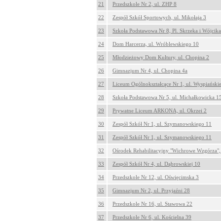
21
Przedszkole Nr 2, ul. ZHP 8
22
Zespół Szkół Sportowych, ul. Mikołaja 3
23
Szkoła Podstawowa Nr 8, Pl. Skrzeka i Wójcika
24
Dom Harcerza, ul. Wróblewskiego 10
25
Młodzieżowy Dom Kultury, ul. Chopina 2
26
Gimnazjum Nr 4, ul. Chopina 4a
27
Liceum Ogólnokształcące Nr 1, ul. Wyspiański
28
Szkoła Podstawowa Nr 5, ul. Michałkowicka 1
29
Prywatne Liceum ARKONA, ul. Okrzei 2
30
Zespół Szkół Nr 1, ul. Szymanowskiego 11
31
Zespół Szkół Nr 1, ul. Szymanowskiego 11
32
Ośrodek Rehabilitacyjny "Wichrowe Wzgórza", 
33
Zespół Szkół Nr 4, ul. Dąbrowskiej 10
34
Przedszkole Nr 12, ul. Oświęcimska 3
35
Gimnazjum Nr 2, ul. Przyjaźni 28
36
Przedszkole Nr 16, ul. Stawowa 22
37
Przedszkole Nr 6, ul. Kościelna 39