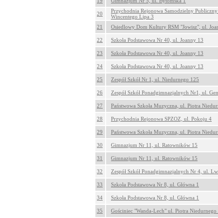
19
Gimnazjum Nr 5, ul. Bytomska 1
Przychodnia Rejonowa Samodzielny Publiczny 
20
Wincentego Lipa 3
21
Osiedlowy Dom Kultury RSM "Jowisz", ul. Joa
22
Szkoła Podstawowa Nr 40, ul. Joanny 13
23
Szkoła Podstawowa Nr 40, ul. Joanny 13
24
Szkoła Podstawowa Nr 40, ul. Joanny 13
25
Zespół Szkół Nr 1, ul. Niedurnego 125
26
Zespół Szkół Ponadgimnazjalnych Nr1, ul. Gen
27
Państwowa Szkoła Muzyczna, ul. Piotra Niedu
28
Przychodnia Rejonowa SPZOZ, ul. Pokoju 4
29
Państwowa Szkoła Muzyczna, ul. Piotra Niedu
30
Gimnazjum Nr 11, ul. Ratowników 15
31
Gimnazjum Nr 11, ul. Ratowników 15
32
Zespół Szkół Ponadgimnazjalnych Nr 4, ul. Lw
33
Szkoła Podstawowa Nr 8, ul. Główna 1
34
Szkoła Podstawowa Nr 8, ul. Główna 1
35
Gościniec "Wanda-Lech" ul. Piotra Niedurnego