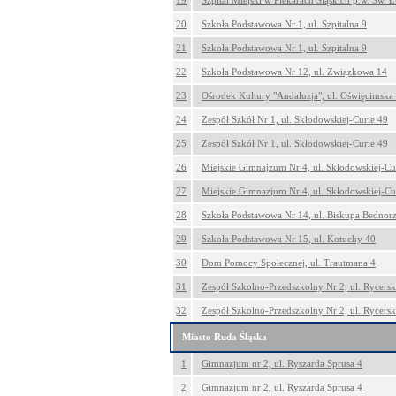
19
Szpital Miejski w Piekarach Śląskich p.w. Św. Ł
20
Szkoła Podstawowa Nr 1, ul. Szpitalna 9
21
Szkoła Podstawowa Nr 1, ul. Szpitalna 9
22
Szkoła Podstawowa Nr 12, ul. Związkowa 14
23
Ośrodek Kultury "Andaluzja", ul. Oświęcimska
24
Zespół Szkół Nr 1, ul. Skłodowskiej-Curie 49
25
Zespół Szkół Nr 1, ul. Skłodowskiej-Curie 49
26
Miejskie Gimnajzum Nr 4, ul. Skłodowskiej-Cu
27
Miejskie Gimnazjum Nr 4, ul. Skłodowskiej-Cu
28
Szkoła Podstawowa Nr 14, ul. Biskupa Bednor
29
Szkoła Podstawowa Nr 15, ul. Kotuchy 40
30
Dom Pomocy Społecznej, ul. Trautmana 4
31
Zespół Szkolno-Przedszkolny Nr 2, ul. Rycers
32
Zespół Szkolno-Przedszkolny Nr 2, ul. Rycers
Miasto Ruda Śląska
1
Gimnazjum nr 2, ul. Ryszarda Sprusa 4
2
Gimnazjum nr 2, ul. Ryszarda Sprusa 4