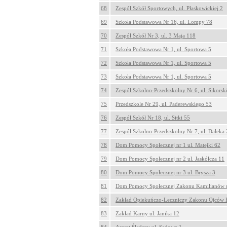
68
Zespół Szkół Sportowych, ul. Płaskowickiej 2
69
Szkoła Podstawowa Nr 16, ul. Lompy 78
70
Zespół Szkół Nr 3, ul. 3 Maja 118
71
Szkoła Podstawowa Nr 1, ul. Sportowa 5
72
Szkoła Podstawowa Nr 1, ul. Sportowa 5
73
Szkoła Podstawowa Nr 1, ul. Sportowa 5
74
Zespół Szkolno-Przedszkolny Nr 6, ul. Sikorsk
75
Przedszkole Nr 29, ul. Paderewskiego 53
76
Zespół Szkół Nr 18, ul. Sitki 55
77
Zespół Szkolno-Przedszkolny Nr 7, ul. Daleka 
78
Dom Pomocy Społecznej nr 1 ul. Matejki 62
79
Dom Pomocy Społecznej nr 2 ul. Jaskółcza 11
80
Dom Pomocy Społecznej nr 3 ul. Brysza 3
81
Dom Pomocy Społecznej Zakonu Kamilianów u
82
Zakład Opiekuńczo-Leczniczy Zakonu Ojców K
83
Zakład Karny ul. Janika 12