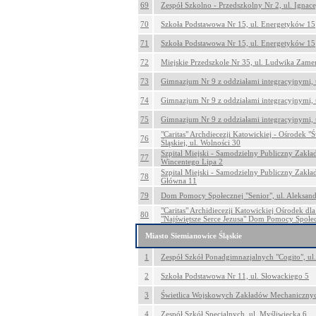
69
Zespół Szkolno - Przedszkolny Nr 2, ul. Igna
70
Szkoła Podstawowa Nr 15, ul. Energetyków 15
71
Szkoła Podstawowa Nr 15, ul. Energetyków 15
72
Miejskie Przedszkole Nr 35, ul. Ludwika Zame
73
Gimnazjum Nr 9 z oddziałami integracyjnymi,
74
Gimnazjum Nr 9 z oddziałami integracyjnymi,
75
Gimnazjum Nr 9 z oddziałami integracyjnymi,
"Caritas" Archdiecezji Katowickiej - Ośrodek "
76
Śląskiej, ul. Wolności 30
Szpital Miejski - Samodzielny Publiczny Zakła
77
Wincentego Lipa 2
Szpital Miejski - Samodzielny Publiczny Zakła
78
Główna 11
79
Dom Pomocy Społecznej "Senior", ul. Aleksand
"Caritas" Archidiecezji Katowickiej Ośrodek d
80
"Najświętsze Serce Jezusa" Dom Pomocy Społec
Miasto Siemianowice Śląskie
1
Zespół Szkół Ponadgimnazjalnych "Cogito", ul.
2
Szkoła Podstawowa Nr 11, ul. Słowackiego 5
3
Świetlica Wojskowych Zakładów Mechanicznyc
4
Zespół Szkół Specjalnych, ul. Myśliwiecka 6