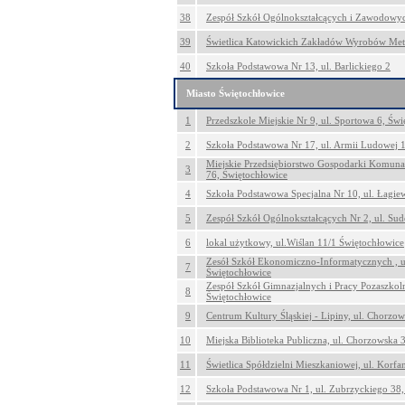
38
Zespół Szkół Ogólnokształcących i Zawodowyc
39
Świetlica Katowickich Zakładów Wyrobów Met
40
Szkoła Podstawowa Nr 13, ul. Barlickiego 2
Miasto Świętochłowice
1
Przedszkole Miejskie Nr 9, ul. Sportowa 6, Św
2
Szkoła Podstawowa Nr 17, ul. Armii Ludowej 1
Miejskie Przedsiębiorstwo Gospodarki Komunaln
3
76, Świętochłowice
4
Szkoła Podstawowa Specjalna Nr 10, ul. Łagie
5
Zespół Szkół Ogólnokształcących Nr 2, ul. Sud
6
lokal użytkowy, ul.Wiślan 11/1 Świętochłowice
Zesół Szkół Ekonomiczno-Informatycznych , 
7
Świętochłowice
Zespół Szkół Gimnazjalnych i Pracy Pozaszkol
8
Świętochłowice
9
Centrum Kultury Śląskiej - Lipiny, ul. Chorzo
10
Miejska Biblioteka Publiczna, ul. Chorzowska 
11
Świetlica Spółdzielni Mieszkaniowej, ul. Korfa
12
Szkoła Podstawowa Nr 1, ul. Zubrzyckiego 38,