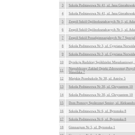
3
Szkoła Podstawowa Nr 41, ul. Jana Gierałtows
4
Szkoła Podstawowa Nr 41, ul. Jana Gierałtows
5
Zespół Szkół Ogólnokształcących Nr 1, ul. Ad
6
Zespół Szkół Ogólnokształcących Nr 1, ul. Ad
7
Zespół Szkół Ponadgimnazjalnych Nr 7 Specjal
8
Szkoła Podstawowa Nr 3, ul. Cypriana Norwid
9
Szkoła Podstawowa Nr 3, ul. Cypriana Norwid
10
Dyrekcja Rudzkiej Spółdzielni Mieszkaniowej
Niepubliczny Zakład Opieki Zdrowotnej Przycho
11
Wawelska 7
12
Miejskie Przedszkole Nr 38, ul. Astrów 5
13
Szkoła Podstawowa Nr 30, ul. Chryzantem 10
14
Szkoła Podstawowa Nr 30, ul. Chryzantem 10
15
Dom Pomocy Społecznej Senior, ul. Aleksandra
16
Szkoła Podstawowa Nr 6, ul. Bytomska 8
17
Szkoła Podstawowa Nr 6, ul. Bytomska 8
18
Gimnazjum Nr 5, ul. Bytomska 1