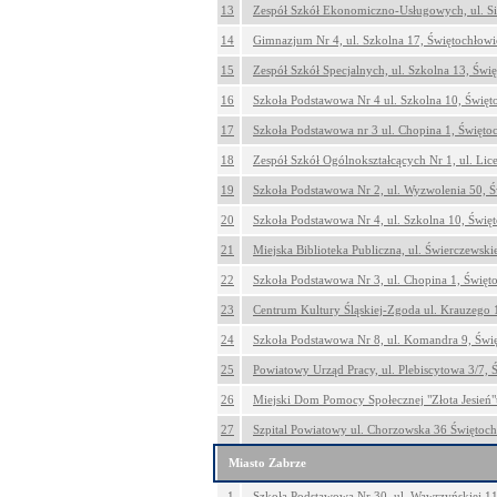
13
Zespół Szkół Ekonomiczno-Usługowych, ul. Si
14
Gimnazjum Nr 4, ul. Szkolna 17, Świętochłowi
15
Zespół Szkół Specjalnych, ul. Szkolna 13, Świ
16
Szkoła Podstawowa Nr 4 ul. Szkolna 10, Święt
17
Szkoła Podstawowa nr 3 ul. Chopina 1, Święto
18
Zespół Szkół Ogólnokształcących Nr 1, ul. Lic
19
Szkoła Podstawowa Nr 2, ul. Wyzwolenia 50, Ś
20
Szkoła Podstawowa Nr 4, ul. Szkolna 10, Świę
21
Miejska Biblioteka Publiczna, ul. Świerczewsk
22
Szkoła Podstawowa Nr 3, ul. Chopina 1, Święt
23
Centrum Kultury Śląskiej-Zgoda ul. Krauzego 
24
Szkoła Podstawowa Nr 8, ul. Komandra 9, Świ
25
Powiatowy Urząd Pracy, ul. Plebiscytowa 3/7, 
26
Miejski Dom Pomocy Społecznej "Złota Jesień"u
27
Szpital Powiatowy ul. Chorzowska 36 Świętoch
Miasto Zabrze
1
Szkoła Podstawowa Nr 30, ul. Wawrzyńskiej 1