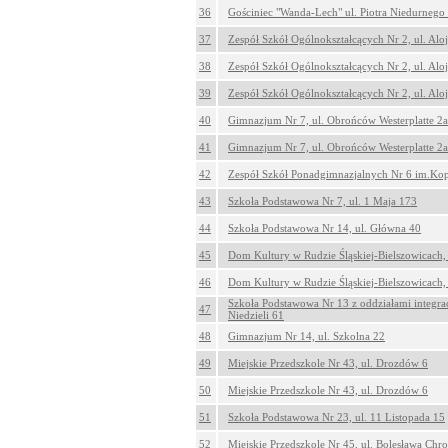
36
Gościniec "Wanda-Lech" ul. Piotra Niedurnego
37
Zespół Szkół Ogólnokształcących Nr 2, ul. Al
38
Zespół Szkół Ogólnokształcących Nr 2, ul. Al
39
Zespół Szkół Ogólnokształcących Nr 2, ul. Al
40
Gimnazjum Nr 7, ul. Obrońców Westerplatte 2a
41
Gimnazjum Nr 7, ul. Obrońców Westerplatte 2a
42
Zespół Szkół Ponadgimnazjalnych Nr 6 im.Kop
43
Szkoła Podstawowa Nr 7, ul. 1 Maja 173
44
Szkoła Podstawowa Nr 14, ul. Główna 40
45
Dom Kultury w Rudzie Śląskiej-Bielszowicach
46
Dom Kultury w Rudzie Śląskiej-Bielszowicach
Szkoła Podstawowa Nr 13 z oddziałami integrac
47
Niedzieli 61
48
Gimnazjum Nr 14, ul. Szkolna 22
49
Miejskie Przedszkole Nr 43, ul. Drozdów 6
50
Miejskie Przedszkole Nr 43, ul. Drozdów 6
51
Szkoła Podstawowa Nr 23, ul. 11 Listopada 15
52
Miejskie Przedszkole Nr 45, ul. Bolesława Chr