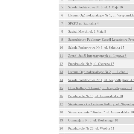
5
Szkoła Podstawowa Nr 6, ul. 1 Maja 16
6
Liceum Ogólnokształcące Nr 1, ul. Wyspiański
7
SPZPO ul. Szpitalna 4
8
Szpital Miejski ul. 1 Maja 9
9
Samodzielny Publiczny Zespół Lecznictwa Psyc
10
Szkoła Podstawowa Nr 3, ul. Szkolna 15
11
Zespół Szkół Integracyjnych ul. Lipowa 3
12
Przedszkole Nr 9, ul. Okrężna 17
13
Liceum Ogólnokształcące Nr 2, ul. Leśna 1
14
Szkoła Podstawowa Nr 1, ul. Niepodległości 47
15
Dom Kultury "Chemik", ul. Niepodległości 51
16
Przedszkole Nr 15, ul. Grunwaldzka 10
17
Siemianowickie Centrum Kultury, ul. Niepodleg
18
Stowarzyszenie "Uśmiech", ul. Grunwaldzka 10
19
Gimnazjum Nr 3, ul. Korfantego 18
20
Przedszkole Nr 20, ul. Wróbla 11