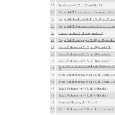
35
Przedszkole Nr 25, ul.Cieszyńska 33
36
Zespół Szkół Ekonomiczno-Usługowych, Plac 
37
Zespół Szkolno-Przedszkolny Nr 16, ul. Cment
38
Zespół Szkół Ogólnokształcących Nr 13, ul. W
39
Gimnazjum Nr 20, ul. Kasprowicza 7
40
Zespół Szkół Specjalnych Nr 40, ul. Bytomska
41
Szkoła Podstawowa Nr 21, ul. Bytomska 26
42
Szkoła Podstawowa Nr 22, ul. Bytomska 94
43
Szkoła Podstawowa Nr 22, ul. Bytomska 94
Zabrzańskie Centrum Kształcenia Ogólnego i Z
44
58
45
Zespół Szkół Specjanych Nr 38, ul. Damrota 3
46
Zespół Szkół Specjanych Nr 38, ul. Damrota 3
47
Szkoła Podstawowa Nr 5, ul. Królewska 4
48
Szkoła Podstawowa Nr 5, ul. Królewska 4
49
Centrum Edukacji, ul. 1 Maja 12
50
Szkoła Podstawowa Nr 36, ul. Plac Warszawski