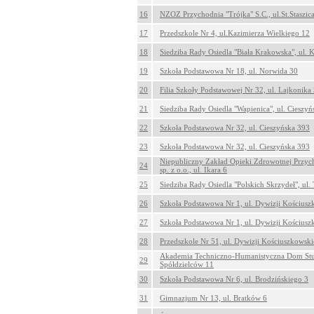
16
NZOZ Przychodnia "Trójka" S.C., ul.St.Staszic
17
Przedszkole Nr 4, ul.Kazimierza Wielkiego 12
18
Siedziba Rady Osiedla "Biała Krakowska", ul.
19
Szkoła Podstawowa Nr 18, ul. Norwida 30
20
Filia Szkoły Podstawowej Nr 32, ul. Lajkonika
21
Siedziba Rady Osiedla "Wapienica", ul. Cieszy
22
Szkoła Podstawowa Nr 32, ul. Cieszyńska 393
23
Szkoła Podstawowa Nr 32, ul. Cieszyńska 393
Niepubliczny Zakład Opieki Zdrowotnej Przyc
24
sp. z o.o., ul. Ikara 6
25
Siedziba Rady Osiedla "Polskich Skrzydeł", ul
26
Szkoła Podstawowa Nr 1, ul. Dywizji Kościusz
27
Szkoła Podstawowa Nr 1, ul. Dywizji Kościusz
28
Przedszkole Nr 51, ul. Dywizji Kościuszkowski
Akademia Techniczno-Humanistyczna Dom Stud
29
Spółdzielców 11
30
Szkoła Podstawowa Nr 6, ul. Brodzińskiego 3
31
Gimnazjum Nr 13, ul. Bratków 6