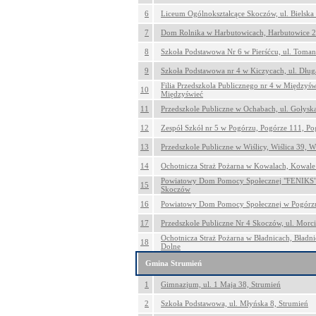
6
Liceum Ogólnokształcące Skoczów, ul. Bielska
7
Dom Rolnika w Harbutowicach, Harbutowice 2
8
Szkoła Podstawowa Nr 6 w Pierśćcu, ul. Tomank
9
Szkoła Podstawowa nr 4 w Kiczycach, ul. Dług
Filia Przedszkola Publicznego nr 4 w Międzyśw
10
Międzyświeć
11
Przedszkole Publiczne w Ochabach, ul. Gołysk
12
Zespół Szkół nr 5 w Pogórzu, Pogórze 111, Po
13
Przedszkole Publiczne w Wiślicy, Wiślica 39, Wi
14
Ochotnicza Straż Pożarna w Kowalach, Kowale
Powiatowy Dom Pomocy Społecznej "FENIKS",
15
Skoczów
16
Powiatowy Dom Pomocy Społecznej w Pogórzu
17
Przedszkole Publiczne Nr 4 Skoczów, ul. Morc
Ochotnicza Straż Pożarna w Bładnicach, Bładn
18
Dolne
Gmina Strumień
1
Gimnazjum, ul. 1 Maja 38, Strumień
2
Szkoła Podstawowa, ul. Młyńska 8, Strumień