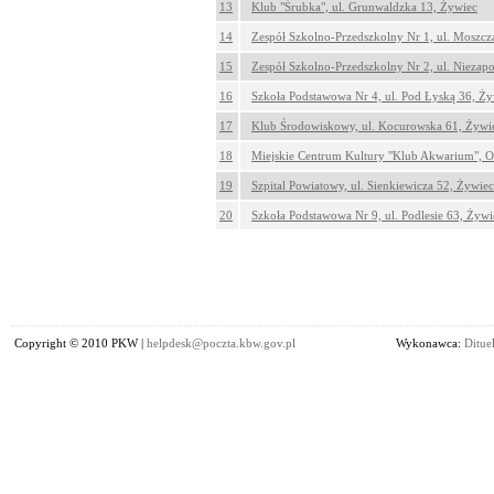
13
Klub "Śrubka", ul. Grunwaldzka 13, Żywiec
14
Zespół Szkolno-Przedszkolny Nr 1, ul. Moszcz
15
Zespół Szkolno-Przedszkolny Nr 2, ul. Niezap
16
Szkoła Podstawowa Nr 4, ul. Pod Łyską 36, Ży
17
Klub Środowiskowy, ul. Kocurowska 61, Żywi
18
Miejskie Centrum Kultury "Klub Akwarium", Oś
19
Szpital Powiatowy, ul. Sienkiewicza 52, Żywiec
20
Szkoła Podstawowa Nr 9, ul. Podlesie 63, Żywi
Copyright © 2010 PKW |
helpdesk@poczta.kbw.gov.pl
Wykonawca:
Dituel