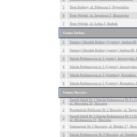
5
Dom Kultury, ul. Północna 5, Pogwizdów
6
Dom Wiejski, ul. Jagodowa 3, Brzezówka
7
Dom Wiejski, ul. Leśna 3, Rudnik
Gmina Istebna
1
Gminny Ośrodek Kultury (I piętro), Istebna 68,
2
Gminny Ośrodek Kultury (parter), Istebna 68, 
3
Szkoła Podstawowa nr 1 (parter), Jaworzynka 
4
Szkoła Podstawowa nr 1 (I piętro), Jaworzynk
5
Szkoła Podstawowa nr 1 (świetlica), Koniakó
6
Szkoła Podstawowa nr 1 (I piętro), Koniaków
Gmina Skoczów
Zespół Szkół Nr 1 Szkoła Podstawowa Nr 8 i 
1
ul. Morcinka 20, Skoczów
2
Przedszkole Publiczne Nr 2 Skoczów, ul. Targ
Zespół Szkół Nr 3 Szkoła Podstawowa Nr 1 i 
3
ul. Mickiewicza 11, Skoczów
4
Gimnazjum Nr 2 Skoczów, ul. Bielska 17, Sko
5
Szkoła Podstawowa Nr 3 Skoczów, ul. Osiedlo