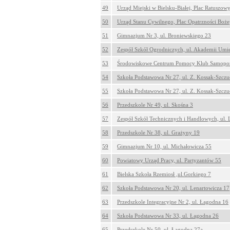
49
Urząd Miejski w Bielsku-Białej, Plac Ratuszow
50
Urząd Stanu Cywilnego, Plac Opatrzności Boże
51
Gimnazjum Nr 3, ul. Broniewskiego 23
52
Zespół Szkół Ogrodniczych, ul. Akademii Umie
53
Środowiskowe Centrum Pomocy Klub Samopomo
54
Szkoła Podstawowa Nr 27, ul. Z. Kossak-Szczu
55
Szkoła Podstawowa Nr 27, ul. Z. Kossak-Szczu
56
Przedszkole Nr 49, ul. Skośna 3
57
Zespół Szkół Technicznych i Handlowych, ul.
58
Przedszkole Nr 38, ul. Grażyny 19
59
Gimnazjum Nr 10, ul. Michałowicza 55
60
Powiatowy Urząd Pracy, ul. Partyzantów 55
61
Bielska Szkoła Rzemiosł ,ul.Gorkiego 7
62
Szkoła Podstawowa Nr 20, ul. Lenartowicza 17
63
Przedszkole Integracyjne Nr 2, ul. Łagodna 16
64
Szkoła Podstawowa Nr 33, ul. Łagodna 26
65
Przedszkole Nr 50, ul. Łagodna 27a