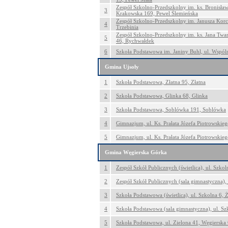
Zespół Szkolno-Przedszkolny im. ks. Bronisław
3
Krakowska 169, Pewel Ślemieńska
Zespół Szkolno-Przedszkolny im. Janusza Korc
4
Trzebinia
Zespół Szkolno-Przedszkolny im. ks. Jana Twa
5
46, Rychwałdek
6
Szkoła Podstawowa im. Janiny Buhl, ul. Wspól
Gmina Ujsoły
1
Szkoła Podstawowa, Złatna 95, Złatna
2
Szkoła Podstawowa, Glinka 68, Glinka
3
Szkoła Podstawowa, Soblówka 191, Soblówka
4
Gimnazjum, ul. Ks. Prałata Józefa Piotrowskieg
5
Gimnazjum, ul. Ks. Prałata Józefa Piotrowskieg
Gmina Węgierska Górka
1
Zespół Szkół Publicznych (świetlica), ul. Szkoln
2
Zespół Szkół Publicznych (sala gimnastyczna), 
3
Szkoła Podstawowa (świetlica), ul. Szkolna 6, 
4
Szkoła Podstawowa (sala gimnastyczna), ul. Sz
5
Szkoła Podstawowa, ul. Zielona 41, Węgierska