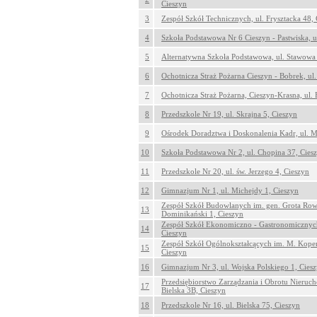
Cieszyn
3
Zespół Szkół Technicznych, ul. Frysztacka 48,
4
Szkoła Podstawowa Nr 6 Cieszyn - Pastwiska, u
5
Alternatywna Szkoła Podstawowa, ul. Stawowa 
6
Ochotnicza Straż Pożarna Cieszyn - Bobrek, ul.
7
Ochotnicza Straż Pożarna, Cieszyn-Krasna, ul. 
8
Przedszkole Nr 19, ul. Skrajna 5, Cieszyn
9
Ośrodek Doradztwa i Doskonalenia Kadr, ul. M
10
Szkoła Podstawowa Nr 2, ul. Chopina 37, Cies
11
Przedszkole Nr 20, ul. św. Jerzego 4, Cieszyn
12
Gimnazjum Nr 1, ul. Michejdy 1, Cieszyn
Zespół Szkół Budowlanych im. gen. Grota Rowe
13
Dominikański 1, Cieszyn
Zespół Szkół Ekonomiczno - Gastronomicznych
14
Cieszyn
Zespół Szkół Ogólnokształcących im. M. Koper
15
Cieszyn
16
Gimnazjum Nr 3, ul. Wojska Polskiego 1, Cies
Przedsiębiorstwo Zarządzania i Obrotu Nieruc
17
Bielska 3B, Cieszyn
18
Przedszkole Nr 16, ul. Bielska 75, Cieszyn