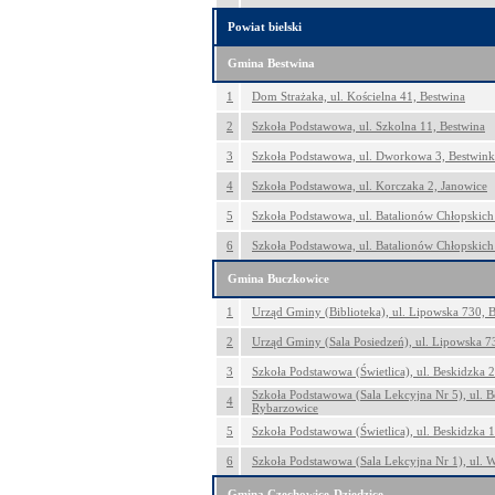
Powiat bielski
Gmina Bestwina
1
Dom Strażaka, ul. Kościelna 41, Bestwina
2
Szkoła Podstawowa, ul. Szkolna 11, Bestwina
3
Szkoła Podstawowa, ul. Dworkowa 3, Bestwink
4
Szkoła Podstawowa, ul. Korczaka 2, Janowice
5
Szkoła Podstawowa, ul. Batalionów Chłopskic
6
Szkoła Podstawowa, ul. Batalionów Chłopskic
Gmina Buczkowice
1
Urząd Gminy (Biblioteka), ul. Lipowska 730, 
2
Urząd Gminy (Sala Posiedzeń), ul. Lipowska 
3
Szkoła Podstawowa (Świetlica), ul. Beskidzka 
Szkoła Podstawowa (Sala Lekcyjna Nr 5), ul. B
4
Rybarzowice
5
Szkoła Podstawowa (Świetlica), ul. Beskidzka 
6
Szkoła Podstawowa (Sala Lekcyjna Nr 1), ul. 
Gmina Czechowice-Dziedzice