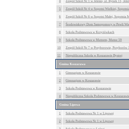
4
Zespół Szkół Nr 1 w Jeleśni, ul. Rynek 11, Jele
5
Zespół Szkół Nr 4 w Sopotni Wielkiej, Sopotni
6
Zespół Szkół Nr 6 w Sopotni Małej, Sopotnia 
7
Środowiskowy Dom Samopomocy w Pewli Wiel
8
Szkoła Podstawowa w Krzyżówkach
9
Szkoła Podstawowa w Mutnem, Mutne 59
10
Zespół Szkół Nr 7 w Przyborowie, Przyborów 
11
Niepubliczna Szkoła w Koszarawie Bystrej
Gmina Koszarawa
1
Gimnazjum w Koszarawie
2
Gimnazjum w Koszarawie
3
Szkoła Podstawowa w Koszarawie
4
Niepubliczna Szkoła Podstawowa w Koszarawi
Gmina Lipowa
1
Szkoła Podstawowa Nr 1 w Lipowej
2
Szkoła Podstawowa Nr 1 w Lipowej
3
Szkoła Podstawowa w Leśnej