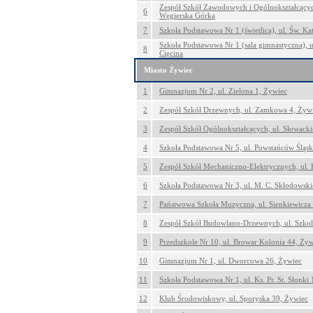
Zespół Szkół Zawodowych i Ogólnokształcących
6
Węgierska Górka
7
Szkoła Podstawowa Nr 1 (świetlica), ul. Św. Ka
Szkoła Podstawowa Nr 1 (sala gimnastyczna), u
8
Cięcina
Miasto Żywiec
1
Gimnazjum Nr 2, ul. Zielona 1, Żywiec
2
Zespół Szkół Drzewnych, ul. Zamkowa 4, Żyw
3
Zespół Szkół Ogólnokształcących, ul. Słowack
4
Szkoła Podstawowa Nr 5, ul. Powstańców Śląsk
5
Zespół Szkół Mechaniczno-Elektrycznych, ul.
6
Szkoła Podstawowa Nr 3, ul. M. C. Skłodowski
7
Państwowa Szkoła Muzyczna, ul. Sienkiewicza
8
Zespół Szkół Budowlano-Drzewnych, ul. Szkol
9
Przedszkole Nr 10, ul. Browar Kolonia 44, Ży
10
Gimnazjum Nr 1, ul. Dworcowa 26, Żywiec
11
Szkoła Podstawowa Nr 1, ul. Ks. Pr. St. Słonki
12
Klub Środowiskowy, ul. Sporyska 39, Żywiec