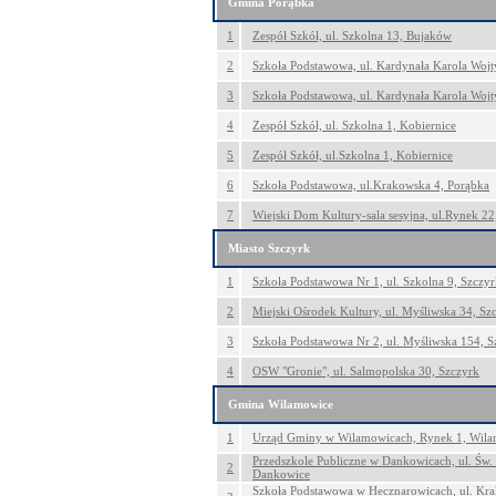
Gmina Porąbka
1
Zespół Szkół, ul. Szkolna 13, Bujaków
2
Szkoła Podstawowa, ul. Kardynała Karola Wojt
3
Szkoła Podstawowa, ul. Kardynała Karola Wojt
4
Zespół Szkół, ul. Szkolna 1, Kobiernice
5
Zespół Szkół, ul.Szkolna 1, Kobiernice
6
Szkoła Podstawowa, ul.Krakowska 4, Porąbka
7
Wiejski Dom Kultury-sala sesyjna, ul.Rynek 22
Miasto Szczyrk
1
Szkoła Podstawowa Nr 1, ul. Szkolna 9, Szczy
2
Miejski Ośrodek Kultury, ul. Myśliwska 34, Sz
3
Szkoła Podstawowa Nr 2, ul. Myśliwska 154, S
4
OSW "Gronie", ul. Salmopolska 30, Szczyrk
Gmina Wilamowice
1
Urząd Gminy w Wilamowicach, Rynek 1, Wil
Przedszkole Publiczne w Dankowicach, ul. Św.
2
Dankowice
Szkoła Podstawowa w Hecznarowicach, ul. Kr