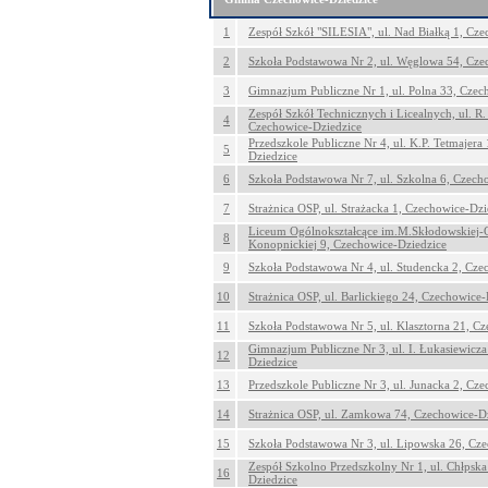
1
Zespół Szkół "SILESIA", ul. Nad Białką 1, Cz
2
Szkoła Podstawowa Nr 2, ul. Węglowa 54, Cze
3
Gimnazjum Publiczne Nr 1, ul. Polna 33, Czec
Zespół Szkół Technicznych i Licealnych, ul. R.
4
Czechowice-Dziedzice
Przedszkole Publiczne Nr 4, ul. K.P. Tetmajera
5
Dziedzice
6
Szkoła Podstawowa Nr 7, ul. Szkolna 6, Czech
7
Strażnica OSP, ul. Strażacka 1, Czechowice-Dzi
Liceum Ogólnokształcące im.M.Skłodowskiej-Cu
8
Konopnickiej 9, Czechowice-Dziedzice
9
Szkoła Podstawowa Nr 4, ul. Studencka 2, Cze
10
Strażnica OSP, ul. Barlickiego 24, Czechowice-
11
Szkoła Podstawowa Nr 5, ul. Klasztorna 21, C
Gimnazjum Publiczne Nr 3, ul. I. Łukasiewicz
12
Dziedzice
13
Przedszkole Publiczne Nr 3, ul. Junacka 2, Cz
14
Strażnica OSP, ul. Zamkowa 74, Czechowice-D
15
Szkoła Podstawowa Nr 3, ul. Lipowska 26, Cz
Zespół Szkolno Przedszkolny Nr 1, ul. Chłpsk
16
Dziedzice