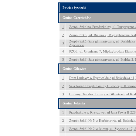
Powiat żywiecki
Gmina Czernichów
1
Zespól Szkolno-Przedszkolny, ul. Turystyczna
2
Zespół Szkół, ul. Bielska 2, Międzybrodzie Bial
Zespół Szkół Sala gimnastyczna, ul. Beskidzka
3
Żywieckie
4
PZOL, ul. Graniczna 7, Międzybrodzie Bialskie
5
Zespół Szkół Sala gimnastyczna, ul. Bielska 2,
Gmina Gilowice
1
Dom Ludowy w Rychwałdzie,ul.Beskidzka 41
2
Sala Narad Urzędu Gminy Gilowice,ul.Krakow
3
Gminny Ośrodek Kultury w Gilowicach,ul.Kra
Gmina Jeleśnia
1
Przedszkole w Krzyżowej, ul Jana Pawła II 22
2
Zespół Szkół Nr 5 w Korbielowie, ul. Beskidzk
3
Zespół Szkół Nr 2 w Jeleśni, ul. Żywiecka 17, J