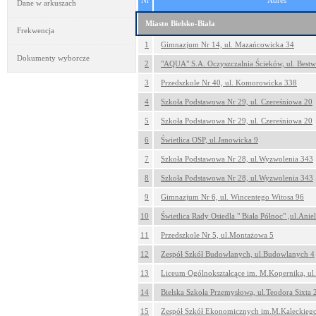
Nr
Adres
Dane w arkuszach
Miasto Bielsko-Biała
Frekwencja
1
Gimnazjum Nr 14, ul. Mazańcowicka 34
Dokumenty wyborcze
2
"AQUA" S.A. Oczyszczalnia Ścieków, ul. Bestw
3
Przedszkole Nr 40, ul. Komorowicka 338
4
Szkoła Podstawowa Nr 29, ul. Czereśniowa 20
5
Szkoła Podstawowa Nr 29, ul. Czereśniowa 20
6
Świetlica OSP, ul.Janowicka 9
7
Szkoła Podstawowa Nr 28, ul.Wyzwolenia 343
8
Szkoła Podstawowa Nr 28, ul.Wyzwolenia 343
9
Gimnazjum Nr 6, ul. Wincentego Witosa 96
10
Świetlica Rady Osiedla " Biała Północ" ,ul.Ani
11
Przedszkole Nr 5, ul.Montażowa 5
12
Zespół Szkół Budowlanych, ul.Budowlanych 4
13
Liceum Ogólnokształcące im. M.Kopernika, ul
14
Bielska Szkoła Przemysłowa, ul.Teodora Sixta 
15
Zespół Szkół Ekonomicznych im.M.Kaleckieg