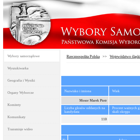
Wybory samorządowe
Rzeczpospolita Polska
>>
Województwo śląsk
Wyszukiwarka
Geografia i Wyniki
Nazwisko i imiona
Wiek
Organy Wyborcze
Mosor Marek Piotr
Komitety
Liczba głosów oddanych na
Procent ważnych 
kandydata
skali okręgu
Komunikaty
110
Transmisje wideo