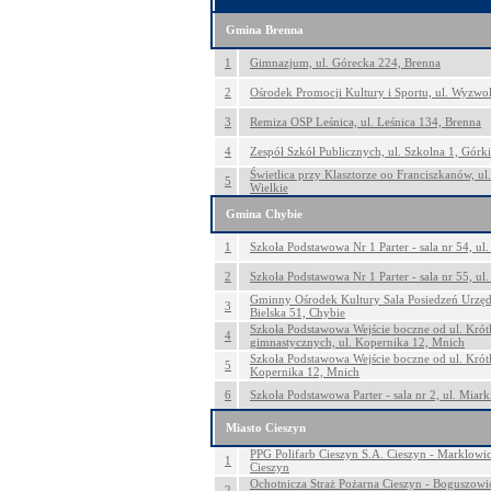
Gmina Brenna
1
Gimnazjum, ul. Górecka 224, Brenna
2
Ośrodek Promocji Kultury i Sportu, ul. Wyzwo
3
Remiza OSP Leśnica, ul. Leśnica 134, Brenna
4
Zespół Szkół Publicznych, ul. Szkolna 1, Górki
Świetlica przy Klasztorze oo Franciszkanów, ul
5
Wielkie
Gmina Chybie
1
Szkoła Podstawowa Nr 1 Parter - sala nr 54, ul.
2
Szkoła Podstawowa Nr 1 Parter - sala nr 55, ul.
Gminny Ośrodek Kultury Sala Posiedzeń Urzędu
3
Bielska 51, Chybie
Szkoła Podstawowa Wejście boczne od ul. Krótki
4
gimnastycznych, ul. Kopernika 12, Mnich
Szkoła Podstawowa Wejście boczne od ul. Krótkie
5
Kopernika 12, Mnich
6
Szkoła Podstawowa Parter - sala nr 2, ul. Miark
Miasto Cieszyn
PPG Polifarb Cieszyn S.A. Cieszyn - Marklowi
1
Cieszyn
Ochotnicza Straż Pożarna Cieszyn - Boguszowic
2