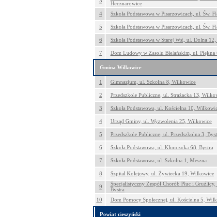
3
Hecznarowice
4
Szkoła Podstawowa w Pisarzowicach, ul. Św. Fl
5
Szkoła Podstawowa w Pisarzowicach, ul. Św. Fl
6
Szkoła Podstawowa w Starej Wsi, ul. Dolna 12,
7
Dom Ludowy w Zasolu Bielańskim, ul. Piękna 6
Gmina Wilkowice
1
Gimnazjum, ul. Szkolna 8, Wilkowice
2
Przedszkole Publiczne, ul. Strażacka 13, Wilko
3
Szkoła Podstawowa, ul. Kościelna 10, Wilkowi
4
Urząd Gminy, ul. Wyzwolenia 25, Wilkowice
5
Przedszkole Publiczne, ul. Przedszkolna 3, Byst
6
Szkoła Podstawowa, ul. Klimczoka 68, Bystra
7
Szkoła Podstawowa, ul. Szkolna 1, Meszna
8
Szpital Kolejowy, ul. Żywiecka 19, Wilkowice
Specjalistyczny Zespół Chorób Płuc i Gruźlicy, u
9
Bystra
10
Dom Pomocy Społecznej, ul. Kościelna 5, Wil
Powiat cieszyński