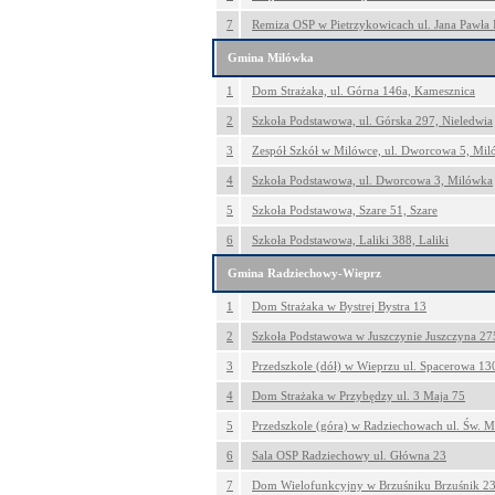
7
Remiza OSP w Pietrzykowicach ul. Jana Pawła 
Gmina Milówka
1
Dom Strażaka, ul. Górna 146a, Kamesznica
2
Szkoła Podstawowa, ul. Górska 297, Nieledwia
3
Zespół Szkół w Milówce, ul. Dworcowa 5, Mi
4
Szkoła Podstawowa, ul. Dworcowa 3, Milówka
5
Szkoła Podstawowa, Szare 51, Szare
6
Szkoła Podstawowa, Laliki 388, Laliki
Gmina Radziechowy-Wieprz
1
Dom Strażaka w Bystrej Bystra 13
2
Szkoła Podstawowa w Juszczynie Juszczyna 27
3
Przedszkole (dół) w Wieprzu ul. Spacerowa 13
4
Dom Strażaka w Przybędzy ul. 3 Maja 75
5
Przedszkole (góra) w Radziechowach ul. Św. M
6
Sala OSP Radziechowy ul. Główna 23
7
Dom Wielofunkcyjny w Brzuśniku Brzuśnik 2