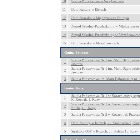
10
Szkoła Podstawowa w Świętoszówce
11
Dom Kultury w Bierach
12
Dom Strażaka w Międzyrzeczu Dolnym
13
Zespół Szkolno-Przedszkolny w Międzyrzecz
14
Zespół Szkolno-Przedszkolny w Mazańcowica
15
Dom Strażaka w Mazańcowicach
Gmina Jaworze
Szkoła Podstawowa Nr 1 im. Marii Dąbrowskiej
1
Jaworze
Szkoła Podstawowa Nr 1 im. Marii Dąbrowskiej
2
Jaworze
3
Szkoła Podstawowa im. Marii Dąbrowskiej nr 1
Gmina Kozy
Szkoła Podstawowa Nr 1 w Kozach /nowy segm
1
K. Kochaja 1, Kozy
Szkoła Podstawowa Nr 1 w Kozach /stary segme
2
Kochaja 1, Kozy
3
Szkoła Podstawowa Nr 2 w Kozach, ul. Przeczn
4
Dom Kultury w Kozach, ul. Krakowska 2, Koz
5
Strażnica OSP w Kozach, ul. Bielska 15, Kozy