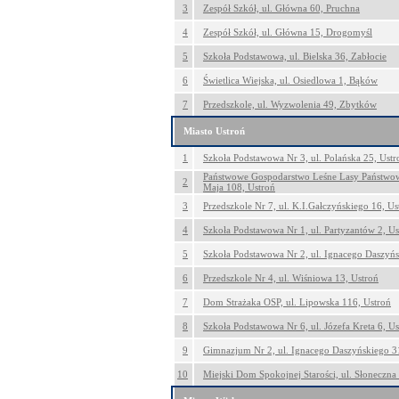
3
Zespół Szkół, ul. Główna 60, Pruchna
4
Zespół Szkół, ul. Główna 15, Drogomyśl
5
Szkoła Podstawowa, ul. Bielska 36, Zabłocie
6
Świetlica Wiejska, ul. Osiedlowa 1, Bąków
7
Przedszkole, ul. Wyzwolenia 49, Zbytków
Miasto Ustroń
1
Szkoła Podstawowa Nr 3, ul. Polańska 25, Ustr
Państwowe Gospodarstwo Leśne Lasy Państwowe
2
Maja 108, Ustroń
3
Przedszkole Nr 7, ul. K.I.Gałczyńskiego 16, Us
4
Szkoła Podstawowa Nr 1, ul. Partyzantów 2, Us
5
Szkoła Podstawowa Nr 2, ul. Ignacego Daszyńs
6
Przedszkole Nr 4, ul. Wiśniowa 13, Ustroń
7
Dom Strażaka OSP, ul. Lipowska 116, Ustroń
8
Szkoła Podstawowa Nr 6, ul. Józefa Kreta 6, Us
9
Gimnazjum Nr 2, ul. Ignacego Daszyńskiego 3
10
Miejski Dom Spokojnej Starości, ul. Słoneczna