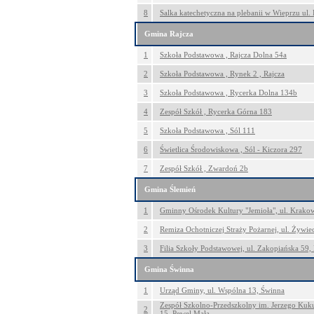
8
Salka katechetyczna na plebanii w Wieprzu ul.
Gmina Rajcza
1
Szkoła Podstawowa , Rajcza Dolna 54a
2
Szkoła Podstawowa , Rynek 2 , Rajcza
3
Szkoła Podstawowa , Rycerka Dolna 134b
4
Zespół Szkół , Rycerka Górna 183
5
Szkoła Podstawowa , Sól 111
6
Świetlica Środowiskowa , Sól - Kiczora 297
7
Zespół Szkół , Zwardoń 2b
Gmina Ślemień
1
Gminny Ośrodek Kultury "Jemioła", ul. Krako
2
Remiza Ochotniczej Straży Pożarnej, ul. Żywi
3
Filia Szkoły Podstawowej, ul. Zakopiańska 59,
Gmina Świnna
1
Urząd Gminy, ul. Wspólna 13, Świnna
Zespół Szkolno-Przedszkolny im. Jerzego Kukuc
2
15, Pewel Mała