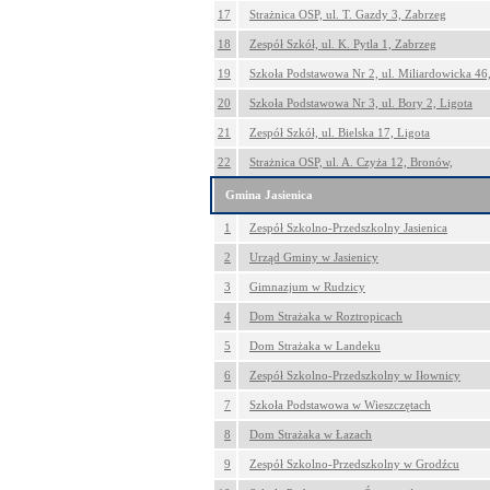
17
Strażnica OSP, ul. T. Gazdy 3, Zabrzeg
18
Zespół Szkół, ul. K. Pytla 1, Zabrzeg
19
Szkoła Podstawowa Nr 2, ul. Miliardowicka 46,
20
Szkoła Podstawowa Nr 3, ul. Bory 2, Ligota
21
Zespół Szkół, ul. Bielska 17, Ligota
22
Strażnica OSP, ul. A. Czyża 12, Bronów,
Gmina Jasienica
1
Zespół Szkolno-Przedszkolny Jasienica
2
Urząd Gminy w Jasienicy
3
Gimnazjum w Rudzicy
4
Dom Strażaka w Roztropicach
5
Dom Strażaka w Landeku
6
Zespół Szkolno-Przedszkolny w Iłownicy
7
Szkoła Podstawowa w Wieszczętach
8
Dom Strażaka w Łazach
9
Zespół Szkolno-Przedszkolny w Grodźcu