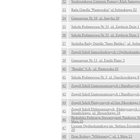
32
Środowiskowe Centrum Pomocy Klub Samopomo
33
Rada Osiedla "Piastowskie",ul.Sobieskiego 92
34
Gimnazjum Nr 16, ul. Asnyka 30
35
Szkoła Podstawowa Nr 31, ul. Zapłocie Duże 1
36
Szkoła Podstawowa Nr 31, ul. Zapłocie Duże 1
37
Siedziba Rady Osiedla "Stare Bielsko", ul. Sob
38
Zespół Szkół Samochodowych i Ogólnokształcą
39
Gimnazjum Nr 11, ul. Emilii Plater 3
40
"Bezalin" S.A., ul. Piastowska 43
41
Szkoła Podstawowa Nr 3, ul. Osuchowskiego 8
42
Zespół Szkół Gastronomicznych i Handlowych,
43
Zespół Szkół Gastronomicznych i Handlowych, 
44
Zespół Szkół Plastycznych,ul.Gen.Sikorskiego 
Zespół Szkół Elektronicznych, Elektrycznych i
45
Śniadeckiego ,ul. Słowackiego 24
Beskidzka Federacja Stowarzyszeń Naukowo T
46
Maja 10
Liceum Ogólnokształcące im. Stefana Żeromski
47
20
48
Dom Kultury "Włókniarzy" ,ul. 1 Maja 12