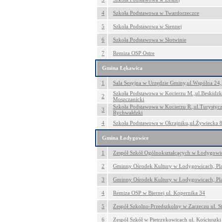
4
Szkoła Podstawowa w Twardorzeczce
5
Szkoła Podstawowa w Siennej
6
Szkoła Podstawowa w Słotwinie
7
Remiza OSP Ostre
Gmina Łękawica
1
Sala Sesyjna w Urzędzie Gminy,ul.Wspólna 24
Szkoła Podstawowa w Kocierzu M.,ul.Beskidzk
2
Moszczanicki
Szkoła Podstawowa w Kocierzu R.,ul.Turystyc
3
Rychwałdzki
4
Szkoła Podstawowa w Okrajniku,ul.Żywiecka 
Gmina Łodygowice
1
Zespół Szkół Ogólnokształcących w Łodygowic
2
Gminny Ośrodek Kultury w Łodygowicach, Pla
3
Gminny Ośrodek Kultury w Łodygowicach, Pla
4
Remiza OSP w Biernej ul. Kopernika 34
5
Zespół Szkolno-Przedszkolny w Zarzeczu ul. St
6
Zespół Szkół w Pietrzykowicach ul. Kościuszki