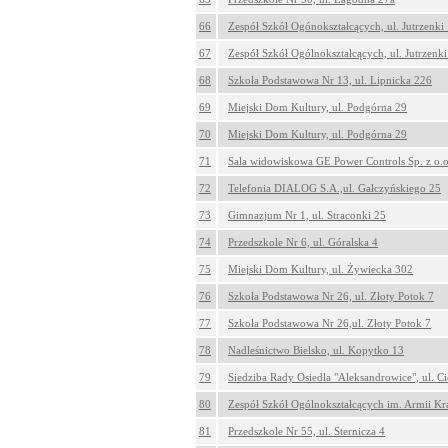
66
Zespół Szkół Ogónokształcących, ul. Jutrzenki
67
Zespół Szkół Ogólnokształcących, ul. Jutrzenki
68
Szkoła Podstawowa Nr 13, ul. Lipnicka 226
69
Miejski Dom Kultury, ul. Podgórna 29
70
Miejski Dom Kultury, ul. Podgórna 29
71
Sala widowiskowa GE Power Controls Sp. z o.o
72
Telefonia DIALOG S.A.,ul. Gałczyńskiego 25
73
Gimnazjum Nr 1, ul. Straconki 25
74
Przedszkole Nr 6, ul. Góralska 4
75
Miejski Dom Kultury, ul. Żywiecka 302
76
Szkoła Podstawowa Nr 26, ul. Złoty Potok 7
77
Szkoła Podstawowa Nr 26,ul. Złoty Potok 7
78
Nadleśnictwo Bielsko, ul. Kopytko 13
79
Siedziba Rady Osiedla "Aleksandrowice", ul. C
80
Zespół Szkół Ogólnokształcących im. Armii Kraj
81
Przedszkole Nr 55, ul. Sternicza 4