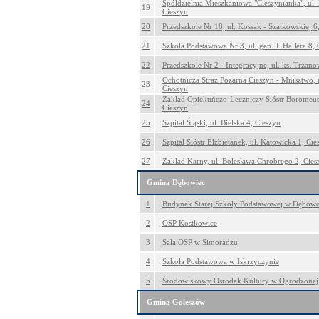
Spółdzielnia Mieszkaniowa "Cieszynianka", ul. 
19
Cieszyn
20
Przedszkole Nr 18, ul. Kossak - Szatkowskiej 6
21
Szkoła Podstawowa Nr 3, ul. gen. J. Hallera 8,
22
Przedszkole Nr 2 - Integracyjne, ul. ks. Trzan
Ochotnicza Straż Pożarna Cieszyn - Mnisztwo, u
23
Cieszyn
Zakład Opiekuńczo-Leczniczy Sióstr Boromeus
24
Cieszyn
25
Szpital Śląski, ul. Bielska 4, Cieszyn
26
Szpital Sióstr Elżbietanek, ul. Katowicka 1, Cie
27
Zakład Karny, ul. Bolesława Chrobrego 2, Cies
Gmina Dębowiec
1
Budynek Starej Szkoły Podstawowej w Dębow
2
OSP Kostkowice
3
Sala OSP w Simoradzu
4
Szkoła Podstawowa w Iskrzyczynie
5
Środowiskowy Ośrodek Kultury w Ogrodzonej
Gmina Goleszów