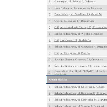
1
Gimnazjum, ul. Szkolna 2, Goleszów
2
Dom Kultury, ul. Cieszyńska 25, Goleszów
3
Dom Ludowy, ul. Osiedlowa 13, Goleszów
4
OSP, ul. Cieszyńska 17, Bażanowice
5
OSP, ul. dra Andrzeja Cinciały 35, Kozakowic
6
Szkoła Podstawowa, ul. Wiejska 8, Kisielów
7
OSP, Godziszów 150, Godziszów
8
Szkoła Podstawowa, ul. Cieszyńska 4, Dzięgie
9
OSP, ul. Cieszyńska 98, Puńców
10
Świetlica Gminna, Cisownica 79, Cisownica
11
Świetlica Gminna, ul. Główna 54, Leszna Górn
Ewangelicki Dom Opieki "EMAUS", ul. ks.Karo
12
Dzięgielów
Gmina Hażlach
1
Szkoła Podstawowa, ul. Kościelna 2, Hażlach
2
Szkoła Podstawowa, ul. Kościelna 12, Kończyc
3
Szkoła Podstawowa, ul. Katowicka 34, Pogwi
4
Szkoła Podstawowa, ul. Szkolna 1, Zamarski