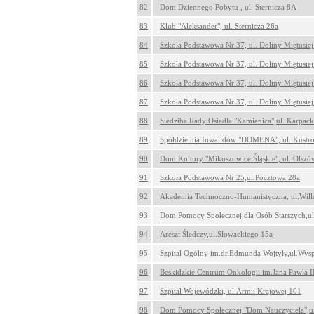
82
Dom Dziennego Pobytu , ul. Sternicza 8A
83
Klub "Aleksander", ul. Sternicza 26a
84
Szkoła Podstawowa Nr 37, ul. Doliny Miętusiej
85
Szkoła Podstawowa Nr 37, ul. Doliny Miętusiej
86
Szkoła Podstawowa Nr 37, ul. Doliny Miętusiej
87
Szkoła Podstawowa Nr 37, ul. Doliny Miętusiej
88
Siedziba Rady Osiedla "Kamienica",ul. Karpac
89
Spółdzielnia Inwalidów "DOMENA", ul. Kustro
90
Dom Kultury "Mikuszowice Śląskie", ul. Olszó
91
Szkoła Podstawowa Nr 25,ul.Pocztowa 28a
92
Akademia Technoczno-Humanistyczna, ul.Wil
93
Dom Pomocy Społecznej dla Osób Starszych,u
94
Areszt Śledczy,ul.Słowackiego 15a
95
Szpital Ogólny im.dr.Edmunda Wojtyły,ul.Wys
96
Beskidzkie Centrum Onkologii im.Jana Pawła I
97
Szpital Wojewódzki, ul.Armii Krajowej 101
98
Dom Pomocy Społecznej "Dom Nauczyciela",ul