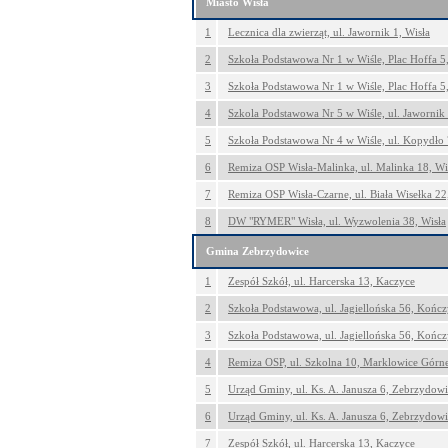
Miasto Wisła
1
Lecznica dla zwierząt, ul. Jawornik 1, Wisła
2
Szkoła Podstawowa Nr 1 w Wiśle, Plac Hoffa 5,
3
Szkoła Podstawowa Nr 1 w Wiśle, Plac Hoffa 5,
4
Szkola Podstawowa Nr 5 w Wiśle, ul. Jawornik 
5
Szkoła Podstawowa Nr 4 w Wiśle, ul. Kopydło 
6
Remiza OSP Wisła-Malinka, ul. Malinka 18, Wi
7
Remiza OSP Wisła-Czarne, ul. Biała Wisełka 22
8
DW "RYMER" Wisła, ul. Wyzwolenia 38, Wisła
Gmina Zebrzydowice
1
Zespół Szkół, ul. Harcerska 13, Kaczyce
2
Szkoła Podstawowa, ul. Jagiellońska 56, Końc
3
Szkoła Podstawowa, ul. Jagiellońska 56, Końc
4
Remiza OSP, ul. Szkolna 10, Marklowice Górn
5
Urząd Gminy, ul. Ks. A. Janusza 6, Zebrzydow
6
Urząd Gminy, ul. Ks. A. Janusza 6, Zebrzydow
7
Zespół Szkół, ul. Harcerska 13, Kaczyce