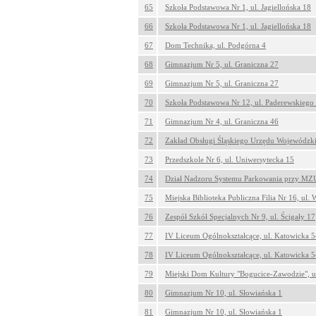
65
Szkoła Podstawowa Nr 1, ul. Jagiellońska 18
66
Szkoła Podstawowa Nr 1, ul. Jagiellońska 18
67
Dom Technika, ul. Podgórna 4
68
Gimnazjum Nr 5, ul. Graniczna 27
69
Gimnazjum Nr 5, ul. Graniczna 27
70
Szkoła Podstawowa Nr 12, ul. Paderewskiego
71
Gimnazjum Nr 4, ul. Graniczna 46
72
Zakład Obsługi Śląskiego Urzędu Wojewódzki
73
Przedszkole Nr 6, ul. Uniwersytecka 15
74
Dział Nadzoru Systemu Parkowania przy MZ
75
Miejska Biblioteka Publiczna Filia Nr 16, ul.
76
Zespół Szkół Specjalnych Nr 9, ul. Ścigały 17
77
IV Liceum Ogólnokształcące, ul. Katowicka 
78
IV Liceum Ogólnokształcące, ul. Katowicka 
79
Miejski Dom Kultury "Bogucice-Zawodzie", u
80
Gimnazjum Nr 10, ul. Słowiańska 1
81
Gimnazjum Nr 10, ul. Słowiańska 1