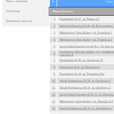
Dane w arkuszach
Nr
Adres
Frekwencja
Miasto Katowice
1
Przedszkole Nr 57, ul. Piastów 13
Dokumenty wyborcze
2
Szkoła Podstawowa Nr 66, Al. Krzywoustego 
3
Młodzieżowy Dom Kultury, ul. Tysiąclecia 5
4
Młodzieżowy Dom Kultury, ul. Tysiąclecia 5
5
Zespół Szkół Integracyjnych Nr 1, Al. Krzyw
Spółdzielczy Ośrodek Kultury przy Spółdzieln
6
Czarnego 8
7
Przedszkole Nr 90, ul. Chrobrego 39
8
Gimnazjum Nr 8, ul. Chrobrego 4
9
Przedszkole Nr 34, ul. Tysiąclecia 84a
10
Szkoła Podstawowa Nr 59, ul. Chrobrego 5
11
Szkoła Podstawowa Nr 59, ul. Chrobrego 5
12
Zespół Szkół Specjalnych Nr 11, ul. Gliwicka
13
Młodzieżowy Dom Kultury, ul. Gliwicka 214
14
Szkoła Podstawowa Nr 20, ul. Zarębskiego 2