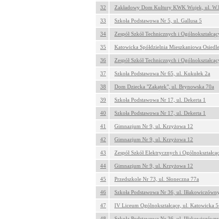
32
Zakładowy Dom Kultury KWK Wujek, ul. W.
33
Szkoła Podstawowa Nr 5, ul. Gallusa 5
34
Zespół Szkół Technicznych i Ogólnokształcąc
35
Katowicka Spółdzielnia Mieszkaniowa Osiedle
36
Zespół Szkół Technicznych i Ogólnokształcąc
37
Szkoła Podstawowa Nr 65, ul. Kukułek 2a
38
Dom Dziecka "Zakątek", ul. Brynowska 70a
39
Szkoła Podstawowa Nr 17, ul. Dekerta 1
40
Szkoła Podstawowa Nr 17, ul. Dekerta 1
41
Gimnazjum Nr 9, ul. Krzyżowa 12
42
Gimnazjum Nr 9, ul. Krzyżowa 12
43
Zespół Szkół Elektrycznych i Ogólnokształcąc
44
Gimnazjum Nr 9, ul. Krzyżowa 12
45
Przedszkole Nr 73, ul. Słoneczna 77a
46
Szkoła Podstawowa Nr 36, ul. Iłłakowiczówn
47
IV Liceum Ogólnokształcące, ul. Katowicka 
48
Szkoła Podstawowa Nr 36, ul. Iłłakowiczówn