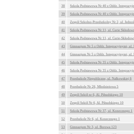
38
Szkoła Podstawowa Nr 40 z Oddz. Integracyj
39
Szkoła Podstawowa Nr 40 z Oddz. Integracyj
40
Zespół Szkolno-Przedszkolny Nr 2, ul. Jednoś
41
Szkoła Podstawowa Nr 11, ul. Curie Skłodows
42
Szkoła Podstawowa Nr 11, ul. Curie-Skłodows
43
Gimnazjum Nr 5 z Oddz. Integracyjnymi, ul.
44
Gimnazjum Nr 5 z Oddz. Integracyjnymi, ul.
45
Szkoła Podstawowa Nr 35 z Oddz. Integracyjn
46
Szkoła Podstawowa Nr 35 z Oddz. Integracyjn
47
Przedszkole Niepubliczne, ul. Nałkowskiej 6
48
Przedszkole Nr 26, Młodzieżowa 5
49
Zespół Szkół nr 6, Al. Piłsudskiego 10
50
Zespół Szkół Nr 6, Al. Piłsudskiego 10
51
Szkoła Podstawowa Nr 37, ul. Konecznego 1
52
Przedszkole Nr 6, ul. Konecznego 1
53
Gimnazjum Nr 3, ul. Borowa 123