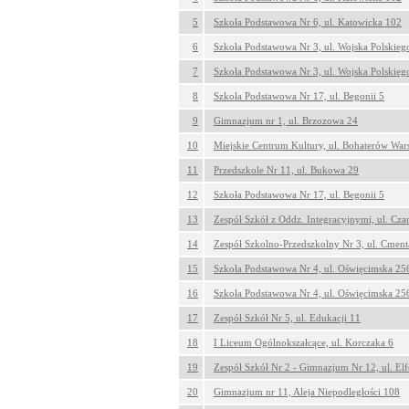
5
Szkoła Podstawowa Nr 6, ul. Katowicka 102
6
Szkoła Podstawowa Nr 3, ul. Wojska Polskieg
7
Szkoła Podstawowa Nr 3, ul. Wojska Polskieg
8
Szkoła Podstawowa Nr 17, ul. Begonii 5
9
Gimnazjum nr 1, ul. Brzozowa 24
10
Miejskie Centrum Kultury, ul. Bohaterów Wa
11
Przedszkole Nr 11, ul. Bukowa 29
12
Szkoła Podstawowa Nr 17, ul. Begonii 5
13
Zespół Szkół z Oddz. Integracyjnymi, ul. Cza
14
Zespół Szkolno-Przedszkolny Nr 3, ul. Cment
15
Szkoła Podstawowa Nr 4, ul. Oświęcimska 25
16
Szkoła Podstawowa Nr 4, ul. Oświęcimska 25
17
Zespół Szkół Nr 5, ul. Edukacji 11
18
I Liceum Ogólnokszałcące, ul. Korczaka 6
19
Zespół Szkół Nr 2 - Gimnazjum Nr 12, ul. El
20
Gimnazjum nr 11, Aleja Niepodległości 108