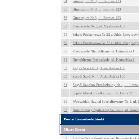
54
Gimnazjum Nr 3, ul. Borowa 123
55
Gimnazjum Nr 3, ul. Borowa 123
56
Gimnazjum Nr 3, ul. Borowa 123
57
Przedszkole Nr 1, ul. Myśliwska 102
58
Szkoła Podstawowa Nr 22 z Oddz. Integracyjn
59
Szkoła Podstawowa Nr 22 z Oddz. Integracyjn
60
Przedszkole Niepubliczne, ul. Hetmańska 1
61
Niepubliczne Przedszkole, ul. Hetmańska 1
62
Zespół Szkół Nr 4, Aleja Bielska 100
63
Zespół Szkół Nr 4, Aleja Bielska 100
64
Zespół Szkolno-Przedszkolny Nr 1, ul. Leśna
65
Szpital Miejski Spółka z o.o., ul. Cicha 27
66
Wojewódzki Szpital Specjalistyczny Nr 1, ul.
67
Dom Pomocy Społecznej Św. Anna, ul. Koper
Powiat bieruńsko-lędziński
Miasto Bieruń
1
Liceum Ogólnokształcące im. Powstańców Śląs