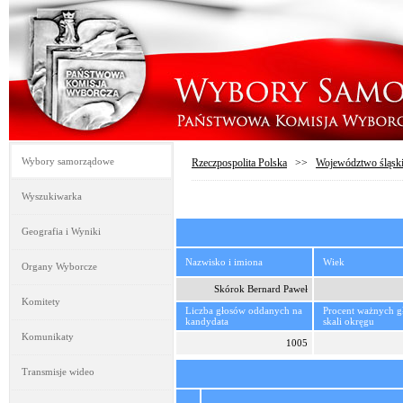
Wybory samorządowe
Rzeczpospolita Polska
>>
Województwo śląsk
Wyszukiwarka
Geografia i Wyniki
Nazwisko i imiona
Wiek
Organy Wyborcze
Skórok Bernard Paweł
Komitety
Liczba głosów oddanych na
Procent ważnych 
kandydata
skali okręgu
Komunikaty
1005
Transmisje wideo