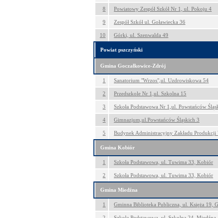
8
Powiatowy Zespół Szkół Nr 1, ul. Pokoju 4
9
Zespół Szkół ul. Goławiecka 36
10
Górki, ul. Szenwalda 49
Powiat pszczyński
Gmina Goczałkowice-Zdrój
1
Sanatorium "Wrzos",ul. Uzdrowiskowa 54
2
Przedszkole Nr 1,ul. Szkolna 15
3
Szkoła Podstawowa Nr 1,ul. Powstańców Śląs
4
Gimnazjum,ul.Powstańców Śląskich 3
5
Budynek Administracyjny Zakładu Produkcji 
Gmina Kobiór
1
Szkoła Podstawowa, ul. Tuwima 33, Kobiór
2
Szkoła Podstawowa, ul. Tuwima 33, Kobiór
Gmina Miedźna
1
Gminna Biblioteka Publiczna, ul. Księża 19, 
2
Szkoła Podstawowa, ul. Szkolna 24, Miedźna