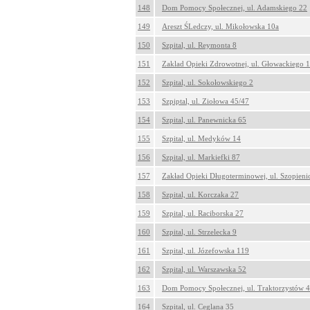
148
Dom Pomocy Społecznej, ul. Adamskiego 22
149
Areszt ŚLedczy, ul. Mikołowska 10a
150
Szpital, ul. Reymonta 8
151
Zaklad Opieki Zdrowotnej, ul. Głowackiego 
152
Szpital, ul. Sokołowskiego 2
153
Szpiptal, ul. Ziołowa 45/47
154
Szpital, ul. Panewnicka 65
155
Szpital, ul. Medyków 14
156
Szpital, ul. Markiefki 87
157
Zakład Opieki Długoterminowej, ul. Szopieni
158
Szpital, ul. Korczaka 27
159
Szpital, ul. Raciborska 27
160
Szpital, ul. Strzelecka 9
161
Szpital, ul. Józefowska 119
162
Szpital, ul. Warszawska 52
163
Dom Pomocy Społecznej, ul. Traktorzystów 
164
Szpital, ul. Ceglana 35