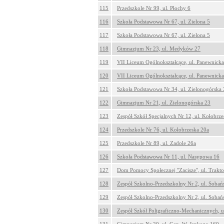
115
Przedszkole Nr 99, ul. Płochy 6
116
Szkoła Podstawowa Nr 67, ul. Zielona 5
117
Szkoła Podstawowa Nr 67, ul. Zielona 5
118
Gimnazjum Nr 23, ul. Medyków 27
119
VII Liceum Ogólnokształcące, ul. Panewnick
120
VII Liceum Ogólnokształcące, ul. Panewnick
121
Szkoła Podstawowa Nr 34, ul. Zielonogórska 
122
Gimnazjum Nr 21, ul. Zielonogórska 23
123
Zespół Szkół Specjalnych Nr 12, ul. Kołobrze
124
Przedszkole Nr 76, ul. Kołobrzeska 20a
125
Przedszkole Nr 89, ul. Zadole 26a
126
Szkoła Podstawowa Nr 11, ul. Nasypowa 16
127
Dom Pomocy Społecznej "Zacisze", ul. Trakt
128
Zespół Szkolno-Przedszkolny Nr 2, ul. Sobań
129
Zespół Szkolno-Przedszkolny Nr 2, ul. Sobań
130
Zespół Szkół Poligraficzno-Mechanicznych, u