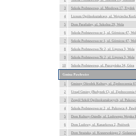
3
Szkoła Podstawowa, ul. Miodowa 17, Frydek
4
Liceum Ogólnokształcące, ul. Wojciecha Korf
5
Dom Parafialny, ul. Szkolna 29, Wola
6
Szkoła Podstawowa nr 1, ul. Górnicza 47, Wo
7
Szkoła Podstawowa nr 1, ul. Górnicza 47, Wo
8
Szkoła Podstawowa Nr 2, ul. Lipowa 3, Wola
9
Szkoła Podstawowa Nr 2, ul. Lipowa 3, Wola
10
Szkoła Podstawowa, ul. Pszczyńska 34, Góra
Gmina Pawłowice
1
Gminny Ośrodek Kultury, ul. Zjednoczenia 6
2
Urząd Gminy (Budynek C), ul. Zjednoczenia 
3
Zespół Szkół Ogólnokształcących, ul. Pukowc
4
Szkoła Podstawowa nr 2, ul. Pukowca 4, Paw
5
Dom Kultury-Osiedle, ul. Ludowego Wojska P
6
Dom Ludowy, ul. Kanarkowa 2, Pniówek
7
Dom Strażaka, ul. Kraszewskiego 2, Golasowi