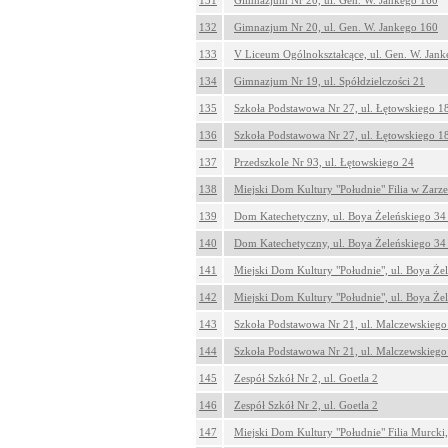
131
Gimnazjum Nr 20, ul. Gen. W. Jankego 160
132
Gimnazjum Nr 20, ul. Gen. W. Jankego 160
133
V Liceum Ogólnokształcące, ul. Gen. W. Jan
134
Gimnazjum Nr 19, ul. Spółdzielczości 21
135
Szkoła Podstawowa Nr 27, ul. Łętowskiego 1
136
Szkoła Podstawowa Nr 27, ul. Łętowskiego 1
137
Przedszkole Nr 93, ul. Łętowskiego 24
138
Miejski Dom Kultury "Południe" Filia w Zarzec
139
Dom Katechetyczny, ul. Boya Żeleńskiego 34
140
Dom Katechetyczny, ul. Boya Żeleńskiego 34
141
Miejski Dom Kultury "Południe", ul. Boya Że
142
Miejski Dom Kultury "Południe", ul. Boya Że
143
Szkoła Podstawowa Nr 21, ul. Malczewskiego
144
Szkoła Podstawowa Nr 21, ul. Malczewskiego
145
Zespół Szkół Nr 2, ul. Goetla 2
146
Zespół Szkół Nr 2, ul. Goetla 2
147
Miejski Dom Kultury "Południe" Filia Murcki,