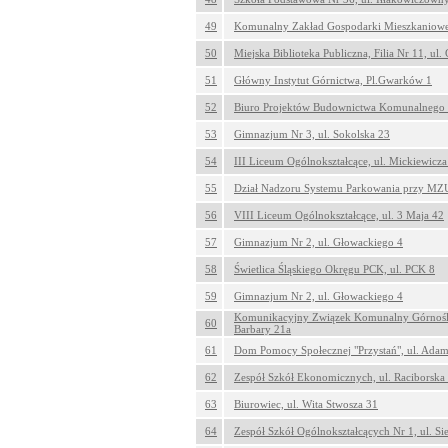
49
Komunalny Zakład Gospodarki Mieszkaniowej,
50
Miejska Biblioteka Publiczna, Filia Nr 11, ul
51
Główny Instytut Górnictwa, Pl.Gwarków 1
52
Biuro Projektów Budownictwa Komunalnego Sp
53
Gimnazjum Nr 3, ul. Sokolska 23
54
III Liceum Ogólnokształcące, ul. Mickiewicza
55
Dział Nadzoru Systemu Parkowania przy MZU
56
VIII Liceum Ogólnokształcące, ul. 3 Maja 42
57
Gimnazjum Nr 2, ul. Głowackiego 4
58
Świetlica Śląskiego Okręgu PCK, ul. PCK 8
59
Gimnazjum Nr 2, ul. Głowackiego 4
Komunikacyjny Związek Komunalny Górnoślą
60
Barbary 21a
61
Dom Pomocy Społecznej "Przystań", ul. Ada
62
Zespół Szkół Ekonomicznych, ul. Raciborska
63
Biurowiec, ul. Wita Stwosza 31
64
Zespół Szkół Ogólnokształcących Nr 1, ul. Si