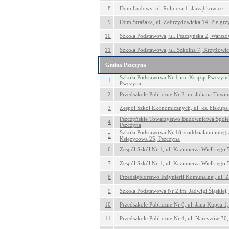
8
Dom Ludowy, ul. Rolnicza 1, Jarząbkowice
9
Dom Strażaka, ul. Zebrzydowicka 14, Pielgr
10
Szkoła Podstawowa, ul. Pszczyńska 2, Warszo
11
Szkoła Podstawowa, ul. Szkolna 7, Krzyżowi
Gmina Pszczyna
Szkoła Podstawowa Nr 1 im. Książąt Pszczyńsk
1
Pszczyna
2
Przedszkole Publiczne Nr 2 im. Juliana Tuwi
3
Zespół Szkół Ekonomicznych, ul. ks. biskupa
Pszczyńskie Towarzystwo Budownictwa Społecz
4
Pszczyna
Szkoła Podstawowa Nr 18 z oddziałami integr
5
Księżycowa 25, Pszczyna
6
Zespół Szkół Nr 1, ul. Kazimierza Wielkiego 
7
Zespół Szkół Nr 1, ul. Kazimierza Wielkiego 
8
Przedsiębiorstwo Inżynierii Komunalnej, ul. 
9
Szkoła Podstawowa Nr 2 im. Jadwigi Śląskiej,
10
Przedszkole Publiczne Nr 8, ul. Jana Kupca 1
11
Przedszkole Publiczne Nr 4, ul. Narcyzów 30