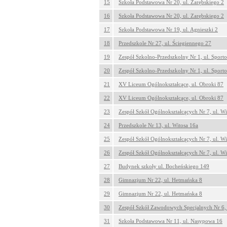
15
Szkoła Podstawowa Nr 20, ul. Zarębskiego 2
16
Szkoła Podstawowa Nr 20, ul. Zarębskiego 2
17
Szkoła Podstawowa Nr 19, ul. Agnieszki 2
18
Przedszkole Nr 27, ul. Ściegiennego 27
19
Zespół Szkolno-Przedszkolny Nr 1, ul. Sport
20
Zespół Szkolno-Przedszkolny Nr 1, ul. Sport
21
XV Liceum Ogólnokształcące, ul. Obroki 87
22
XV Liceum Ogólnokształcące, ul. Obroki 87
23
Zespół Szkół Ogólnokształcących Nr 7, ul. Wi
24
Przedszkole Nr 13, ul. Witosa 16a
25
Zespół Szkół Ogólnokształcących Nr 7, ul. Wi
26
Zespół Szkół Ogólnokształcących Nr 7, ul. Wi
27
Budynek szkoły ul. Bocheńskiego 149
28
Gimnazjum Nr 22, ul. Hetmańska 8
29
Gimnazjum Nr 22, ul. Hetmańska 8
30
Zespół Szkół Zawodowych Specjalnych Nr 6, 
31
Szkoła Podstawowa Nr 11, ul. Nasypowa 16