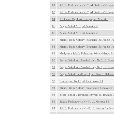
82
Szkoła Podstawowa Nr 2, Al. Roździeńskiego
83
Szkoła Podstawowa Nr 2, Al. Roździeńskiego
84
X Liceum Ogólnokształcące, ul. Miarki 6
85
Zespół Szkół Nr 1, ul. Staszica 2
86
Zespół Szkół Nr 1, ul. Staszica 2
87
Miejski Dom Kultury "Bogucice-Zawodzie", u
88
Miejski Dom Kultury "Bogucice-Zawodzie", u
89
Medyczna Szkoła Policealna Województwa Śląs
90
Zespół Szkolno - Przedszkolny Nr 3, ul. Grze
91
Zespół Szkolno - Przedszkolny Nr 3, ul. Grze
92
Zespół Szkół Handlowych, ul. Gen. J. Hallera
93
Gimnazjum Nr 11, ul. Deszczowa 14
94
Miejski Dom Kultury "Szopienice-Giszowiec", 
95
Zespół Szkół Gastronomicznych, ul. Brynicy 
96
Szkoła Podstawowa Nr 44, ul. Morawa 86
97
Szkoła Podstawowa Nr 42, ul. Wiosny Ludów