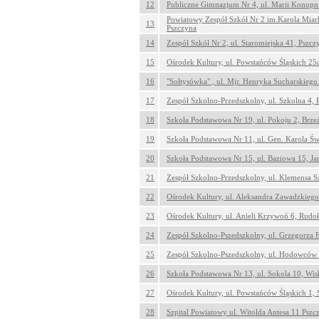
12
Publiczne Gimnazjum Nr 4, ul. Marii Konopni
Powiatowy Zespół Szkół Nr 2 im.Karola Miar
13
Pszczyna
14
Zespół Szkół Nr 2, ul. Staromiejska 41, Pszcz
15
Ośrodek Kultury, ul. Powstańców Śląskich 25
16
"Sołtysówka" , ul. Mjr. Henryka Sucharskiego 
17
Zespół Szkolno-Przedszkolny, ul. Szkolna 4, 
18
Szkoła Podstawowa Nr 19, ul. Pokoju 2, Brze
19
Szkoła Podstawowa Nr 11, ul. Gen. Karola Św
20
Szkoła Podstawowa Nr 15, ul. Baziowa 15, J
21
Zespół Szkolno-Przedszkolny, ul. Klemensa S
22
Ośrodek Kultury, ul. Aleksandra Zawadzkiego
23
Ośrodek Kultury, ul. Anieli Krzywoń 6, Rudo
24
Zespół Szkolno-Pszedszkolny, ul. Grzegorza F
25
Zespół Szkolno-Pszedszkolny, ul. Hodowców 
26
Szkoła Podstawowa Nr 13, ul. Sokola 10, Wis
27
Ośrodek Kultury, ul. Powstańców Śląskich 1,
28
Szpital Powiatowy ul. Witolda Antesa 11 Psz