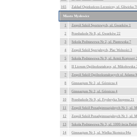
165
Zakład Opiekuńczo-Leczniczy, ul. Gliwicka 7
Miasto Mysłowice
1
Zespół Szkół Sportowych, ul. Gwarków 1
2
Przedszkole Nr 8, ul. Gwarków 22
3
Szkoła Podstawowa Nr 2, ul. Piastowska 7
4
Zespół Szkół Specjalnych, Plac Wolności 3
5
Szkoła Podstawowa Nr 9, ul. Armii Krajowej 
6
II Liceum Ogólnokształcące, ul. Mikołowska 
7
Zespół Szkół Ogólnokształcących ul. Adama 
8
Gimnazjum Nr 2, ul. Górnicza 4
9
Gimnazjum Nr 2, ul. Górnicza 4
10
Przedszkole Nr 9, ul. Fryderyka Szopena 21
11
Zespół Szkół Ponadgimnazjalnych Nr 1, ul. 
12
Zespół Szkół Ponadgimnazjalnych Nr 1, ul. 
13
Szkoła Podstawowa Nr 3, ul. 1000-lecia Państ
14
Gimnazjum Nr 1, ul. Wielka Skotnica 84a