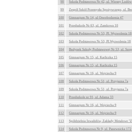
98
Szkoła Podstawowa Nr 42, ul. Wiosny Ludów
99
Zespół Szkół Przemysłu Spożywczego, ul. Be
100
Gimnazjum Nr 14, ul Oswobodzenia 47
101
Przedszkole Nr 63, ul. Zamkowa 10
102
Szkoła Podstawowa Nr 53, Pl. Wyzwolenia 18
103
Szkoła Podstawowa Nr 53, Pl.Wyzwolenia 18
104
Budynek Szkoły Podstawowej Nr 53, ul. Szop
105
Gimnazjum Nr 15, ul. Karliczka 15
106
Gimnazjum Nr 15, ul. Karliczka 15
107
Gimnazjum Nr 16, ul. Wojciecha 9
108
Szkoła Podstawowa Nr 51, ul. Przyjazna 7a
109
Szkoła Podstawowa Nr 51, ul. Przyjazna 7a
110
Przedszkole nr 91, ul. Adama 33
111
Gimnazjum Nr 16, ul. Wojciecha 9
112
Gimnazjum Nr 16, ul. Wojciecha 9
113
Spółdzielnia Inwalidów, Zakłady Metalowe "
114
Szkoła Podstawowa Nr 9, ul. Panewnicka 172