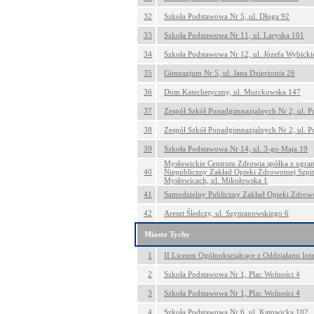
32
Szkoła Podstawowa Nr 5, ul. Długa 92
33
Szkoła Podstawowa Nr 11, ul. Laryska 101
34
Szkoła Podstawowa Nr 12, ul. Józefa Wybick
35
Gimnazjum Nr 5, ul. Jana Dzierżonia 26
36
Dom Katechetyczny, ul. Murckowska 147
37
Zespół Szkół Ponadgimnazjalnych Nr 2, ul. 
38
Zespół Szkół Ponadgimnazjalnych Nr 2, ul. 
39
Szkoła Podstawowa Nr 14, ul. 3-go Maja 19
Mysłowickie Centrum Zdrowia spółka z ogran
40
Niepubliczny Zakład Opieki Zdrowotnej Szpit
Mysłowicach, ul. Mikołowska 1
41
Samodzielny Publiczny Zakład Opieki Zdrowot
42
Areszt Śledczy, ul. Szymanowskiego 6
Miasto Tychy
1
II Liceum Ogólnokształcące z Oddziałami Int
2
Szkoła Podstawowa Nr 1, Plac Wolności 4
3
Szkoła Podstawowa Nr 1, Plac Wolności 4
4
Szkoła Podstawowa Nr 6, ul. Katowicka 102