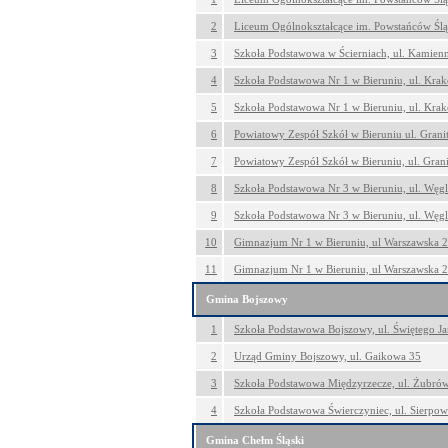
2
Liceum Ogólnokształcące im. Powstańców Śląs
3
Szkoła Podstawowa w Ścierniach, ul. Kamien
4
Szkoła Podstawowa Nr 1 w Bieruniu, ul. Kra
5
Szkoła Podstawowa Nr 1 w Bieruniu, ul. Kra
6
Powiatowy Zespół Szkół w Bieruniu ul. Gran
7
Powiatowy Zespół Szkół w Bieruniu, ul. Gran
8
Szkoła Podstawowa Nr 3 w Bieruniu, ul. Węg
9
Szkoła Podstawowa Nr 3 w Bieruniu, ul. Węg
10
Gimnazjum Nr 1 w Bieruniu, ul Warszawska 
11
Gimnazjum Nr 1 w Bieruniu, ul Warszawska 
Gmina Bojszowy
1
Szkoła Podstawowa Bojszowy, ul. Świętego J
2
Urząd Gminy Bojszowy, ul. Gaikowa 35
3
Szkoła Podstawowa Międzyrzecze, ul. Żubró
4
Szkoła Podstawowa Świerczyniec, ul. Sierpo
Gmina Chełm Śląski