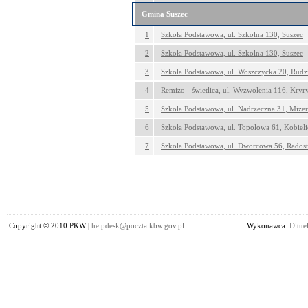
Gmina Suszec
1
Szkoła Podstawowa, ul. Szkolna 130, Suszec
2
Szkoła Podstawowa, ul. Szkolna 130, Suszec
3
Szkoła Podstawowa, ul. Woszczycka 20, Rudz
4
Remizo - świetlica, ul. Wyzwolenia 116, Kryr
5
Szkoła Podstawowa, ul. Nadrzeczna 31, Mize
6
Szkoła Podstawowa, ul. Topolowa 61, Kobieli
7
Szkoła Podstawowa, ul. Dworcowa 56, Rados
Copyright © 2010 PKW |
helpdesk@poczta.kbw.gov.pl
Wykonawca:
Dituel