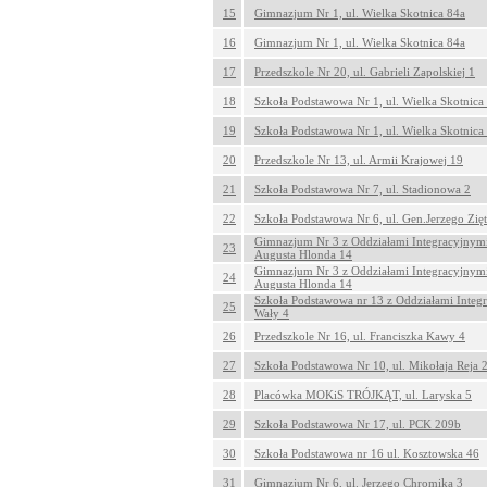
15
Gimnazjum Nr 1, ul. Wielka Skotnica 84a
16
Gimnazjum Nr 1, ul. Wielka Skotnica 84a
17
Przedszkole Nr 20, ul. Gabrieli Zapolskiej 1
18
Szkoła Podstawowa Nr 1, ul. Wielka Skotnica
19
Szkoła Podstawowa Nr 1, ul. Wielka Skotnica
20
Przedszkole Nr 13, ul. Armii Krajowej 19
21
Szkoła Podstawowa Nr 7, ul. Stadionowa 2
22
Szkoła Podstawowa Nr 6, ul. Gen.Jerzego Zię
Gimnazjum Nr 3 z Oddziałami Integracyjnymi
23
Augusta Hlonda 14
Gimnazjum Nr 3 z Oddziałami Integracyjnymi
24
Augusta Hlonda 14
Szkoła Podstawowa nr 13 z Oddziałami Integ
25
Wały 4
26
Przedszkole Nr 16, ul. Franciszka Kawy 4
27
Szkoła Podstawowa Nr 10, ul. Mikołaja Reja 
28
Placówka MOKiS TRÓJKĄT, ul. Laryska 5
29
Szkoła Podstawowa Nr 17, ul. PCK 209b
30
Szkoła Podstawowa nr 16 ul. Kosztowska 46
31
Gimnazjum Nr 6, ul. Jerzego Chromika 3