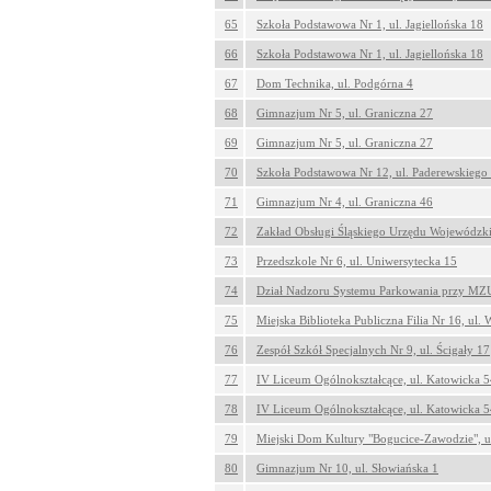
65
Szkoła Podstawowa Nr 1, ul. Jagiellońska 18
66
Szkoła Podstawowa Nr 1, ul. Jagiellońska 18
67
Dom Technika, ul. Podgórna 4
68
Gimnazjum Nr 5, ul. Graniczna 27
69
Gimnazjum Nr 5, ul. Graniczna 27
70
Szkoła Podstawowa Nr 12, ul. Paderewskiego
71
Gimnazjum Nr 4, ul. Graniczna 46
72
Zakład Obsługi Śląskiego Urzędu Wojewódzki
73
Przedszkole Nr 6, ul. Uniwersytecka 15
74
Dział Nadzoru Systemu Parkowania przy MZ
75
Miejska Biblioteka Publiczna Filia Nr 16, ul.
76
Zespół Szkół Specjalnych Nr 9, ul. Ścigały 17
77
IV Liceum Ogólnokształcące, ul. Katowicka 
78
IV Liceum Ogólnokształcące, ul. Katowicka 
79
Miejski Dom Kultury "Bogucice-Zawodzie", u
80
Gimnazjum Nr 10, ul. Słowiańska 1