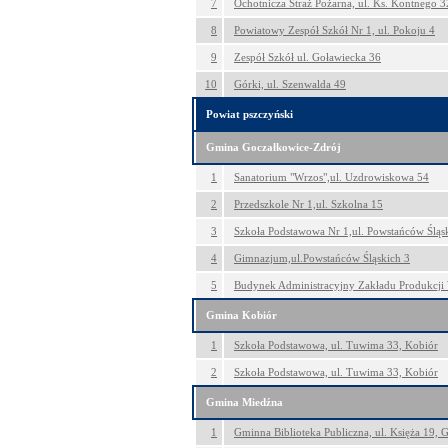
7
Ochotnicza Straż Pożarna, ul. Ks. Kontnego 3
8
Powiatowy Zespół Szkół Nr 1, ul. Pokoju 4
9
Zespół Szkół ul. Goławiecka 36
10
Górki, ul. Szenwalda 49
Powiat pszczyński
Gmina Goczałkowice-Zdrój
1
Sanatorium "Wrzos",ul. Uzdrowiskowa 54
2
Przedszkole Nr 1,ul. Szkolna 15
3
Szkoła Podstawowa Nr 1,ul. Powstańców Śląs
4
Gimnazjum,ul.Powstańców Śląskich 3
5
Budynek Administracyjny Zakładu Produkcji 
Gmina Kobiór
1
Szkoła Podstawowa, ul. Tuwima 33, Kobiór
2
Szkoła Podstawowa, ul. Tuwima 33, Kobiór
Gmina Miedźna
1
Gminna Biblioteka Publiczna, ul. Księża 19, 