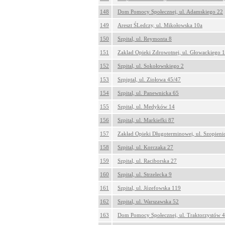
148
Dom Pomocy Społecznej, ul. Adamskiego 22
149
Areszt ŚLedczy, ul. Mikołowska 10a
150
Szpital, ul. Reymonta 8
151
Zaklad Opieki Zdrowotnej, ul. Głowackiego 
152
Szpital, ul. Sokołowskiego 2
153
Szpiptal, ul. Ziołowa 45/47
154
Szpital, ul. Panewnicka 65
155
Szpital, ul. Medyków 14
156
Szpital, ul. Markiefki 87
157
Zakład Opieki Długoterminowej, ul. Szopieni
158
Szpital, ul. Korczaka 27
159
Szpital, ul. Raciborska 27
160
Szpital, ul. Strzelecka 9
161
Szpital, ul. Józefowska 119
162
Szpital, ul. Warszawska 52
163
Dom Pomocy Społecznej, ul. Traktorzystów 