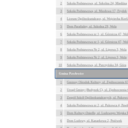
2
Szkoła Podstawowa, ul. Szkolna 24, Miedźna
3
Szkoła Podstawowa, ul. Miodowa 17, Frydek
4
Liceum Ogólnokształcące, ul. Wojciecha Korf
5
Dom Parafialny, ul. Szkolna 29, Wola
6
Szkoła Podstawowa nr 1, ul. Górnicza 47, Wo
7
Szkoła Podstawowa nr 1, ul. Górnicza 47, Wo
8
Szkoła Podstawowa Nr 2, ul. Lipowa 3, Wola
9
Szkoła Podstawowa Nr 2, ul. Lipowa 3, Wola
10
Szkoła Podstawowa, ul. Pszczyńska 34, Góra
Gmina Pawłowice
1
Gminny Ośrodek Kultury, ul. Zjednoczenia 6
2
Urząd Gminy (Budynek C), ul. Zjednoczenia 
3
Zespół Szkół Ogólnokształcących, ul. Pukowc
4
Szkoła Podstawowa nr 2, ul. Pukowca 4, Paw
5
Dom Kultury-Osiedle, ul. Ludowego Wojska P
6
Dom Ludowy, ul. Kanarkowa 2, Pniówek