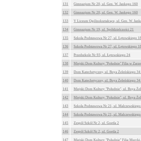
131
Gimnazjum Nr 20, ul. Gen. W. Jankego 160
132
Gimnazjum Nr 20, ul. Gen. W. Jankego 160
133
V Liceum Ogólnokształcące, ul. Gen. W. Jan
134
Gimnazjum Nr 19, ul. Spółdzielczości 21
135
Szkoła Podstawowa Nr 27, ul. Łętowskiego 1
136
Szkoła Podstawowa Nr 27, ul. Łętowskiego 1
137
Przedszkole Nr 93, ul. Łętowskiego 24
138
Miejski Dom Kultury "Południe" Filia w Zarzec
139
Dom Katechetyczny, ul. Boya Żeleńskiego 34
140
Dom Katechetyczny, ul. Boya Żeleńskiego 34
141
Miejski Dom Kultury "Południe", ul. Boya Że
142
Miejski Dom Kultury "Południe", ul. Boya Że
143
Szkoła Podstawowa Nr 21, ul. Malczewskiego
144
Szkoła Podstawowa Nr 21, ul. Malczewskiego
145
Zespół Szkół Nr 2, ul. Goetla 2
146
Zespół Szkół Nr 2, ul. Goetla 2
147
Miejski Dom Kultury "Południe" Filia Murcki,