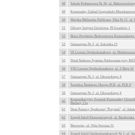
48
Szkoła Podstawowa Nr 36, ul. Iłłakowiczówn
49
Komunalny Zakład Gospodarki Mieszkaniowej,
50
Miejska Biblioteka Publiczna, Filia Nr 11, ul
51
Główny Instytut Górnictwa, Pl.Gwarków 1
52
Biuro Projektów Budownictwa Komunalnego Sp
53
Gimnazjum Nr 3, ul. Sokolska 23
54
III Liceum Ogólnokształcące, ul. Mickiewicza
55
Dział Nadzoru Systemu Parkowania przy MZU
56
VIII Liceum Ogólnokształcące, ul. 3 Maja 42
57
Gimnazjum Nr 2, ul. Głowackiego 4
58
Świetlica Śląskiego Okręgu PCK, ul. PCK 8
59
Gimnazjum Nr 2, ul. Głowackiego 4
Komunikacyjny Związek Komunalny Górnoślą
60
Barbary 21a
61
Dom Pomocy Społecznej "Przystań", ul. Ada
62
Zespół Szkół Ekonomicznych, ul. Raciborska
63
Biurowiec, ul. Wita Stwosza 31
64
Zespół Szkół Ogólnokształcących Nr 1, ul. Si