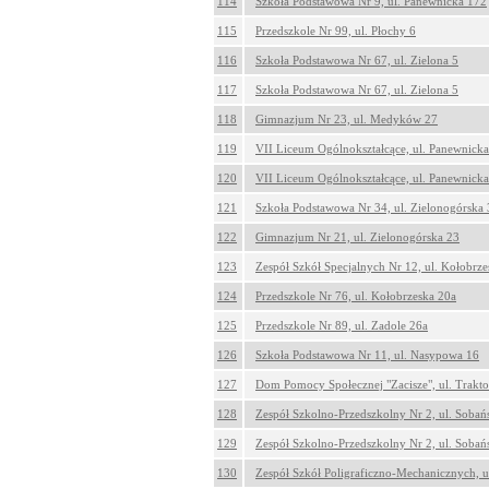
114
Szkoła Podstawowa Nr 9, ul. Panewnicka 172
115
Przedszkole Nr 99, ul. Płochy 6
116
Szkoła Podstawowa Nr 67, ul. Zielona 5
117
Szkoła Podstawowa Nr 67, ul. Zielona 5
118
Gimnazjum Nr 23, ul. Medyków 27
119
VII Liceum Ogólnokształcące, ul. Panewnick
120
VII Liceum Ogólnokształcące, ul. Panewnick
121
Szkoła Podstawowa Nr 34, ul. Zielonogórska 
122
Gimnazjum Nr 21, ul. Zielonogórska 23
123
Zespół Szkół Specjalnych Nr 12, ul. Kołobrze
124
Przedszkole Nr 76, ul. Kołobrzeska 20a
125
Przedszkole Nr 89, ul. Zadole 26a
126
Szkoła Podstawowa Nr 11, ul. Nasypowa 16
127
Dom Pomocy Społecznej "Zacisze", ul. Trakt
128
Zespół Szkolno-Przedszkolny Nr 2, ul. Sobań
129
Zespół Szkolno-Przedszkolny Nr 2, ul. Sobań
130
Zespół Szkół Poligraficzno-Mechanicznych, u