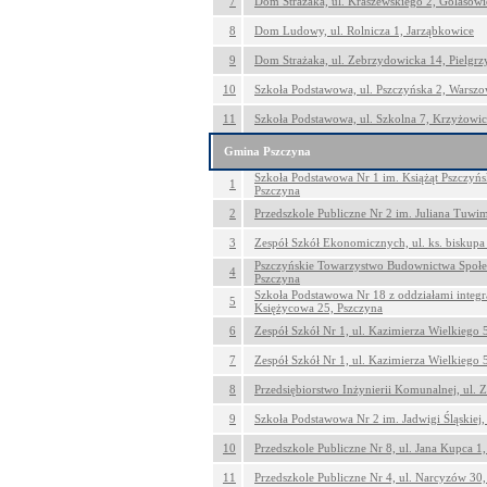
7
Dom Strażaka, ul. Kraszewskiego 2, Golasowi
8
Dom Ludowy, ul. Rolnicza 1, Jarząbkowice
9
Dom Strażaka, ul. Zebrzydowicka 14, Pielgr
10
Szkoła Podstawowa, ul. Pszczyńska 2, Warszo
11
Szkoła Podstawowa, ul. Szkolna 7, Krzyżowi
Gmina Pszczyna
Szkoła Podstawowa Nr 1 im. Książąt Pszczyńsk
1
Pszczyna
2
Przedszkole Publiczne Nr 2 im. Juliana Tuwi
3
Zespół Szkół Ekonomicznych, ul. ks. biskupa
Pszczyńskie Towarzystwo Budownictwa Społecz
4
Pszczyna
Szkoła Podstawowa Nr 18 z oddziałami integr
5
Księżycowa 25, Pszczyna
6
Zespół Szkół Nr 1, ul. Kazimierza Wielkiego 
7
Zespół Szkół Nr 1, ul. Kazimierza Wielkiego 
8
Przedsiębiorstwo Inżynierii Komunalnej, ul. 
9
Szkoła Podstawowa Nr 2 im. Jadwigi Śląskiej,
10
Przedszkole Publiczne Nr 8, ul. Jana Kupca 1
11
Przedszkole Publiczne Nr 4, ul. Narcyzów 30