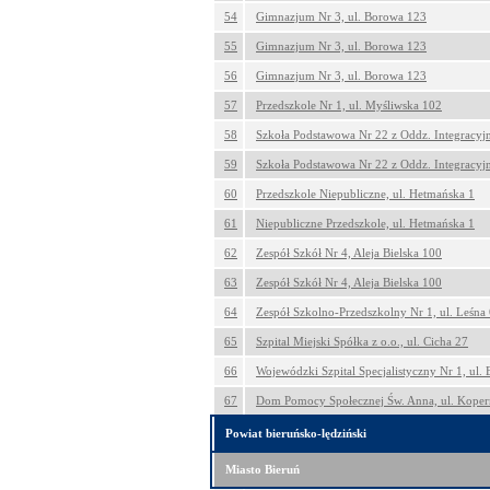
54
Gimnazjum Nr 3, ul. Borowa 123
55
Gimnazjum Nr 3, ul. Borowa 123
56
Gimnazjum Nr 3, ul. Borowa 123
57
Przedszkole Nr 1, ul. Myśliwska 102
58
Szkoła Podstawowa Nr 22 z Oddz. Integracyjn
59
Szkoła Podstawowa Nr 22 z Oddz. Integracyjn
60
Przedszkole Niepubliczne, ul. Hetmańska 1
61
Niepubliczne Przedszkole, ul. Hetmańska 1
62
Zespół Szkół Nr 4, Aleja Bielska 100
63
Zespół Szkół Nr 4, Aleja Bielska 100
64
Zespół Szkolno-Przedszkolny Nr 1, ul. Leśna
65
Szpital Miejski Spółka z o.o., ul. Cicha 27
66
Wojewódzki Szpital Specjalistyczny Nr 1, ul.
67
Dom Pomocy Społecznej Św. Anna, ul. Koper
Powiat bieruńsko-lędziński
Miasto Bieruń