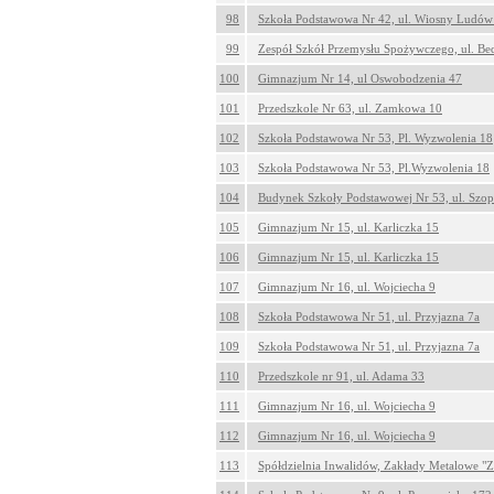
98
Szkoła Podstawowa Nr 42, ul. Wiosny Ludów
99
Zespół Szkół Przemysłu Spożywczego, ul. Be
100
Gimnazjum Nr 14, ul Oswobodzenia 47
101
Przedszkole Nr 63, ul. Zamkowa 10
102
Szkoła Podstawowa Nr 53, Pl. Wyzwolenia 18
103
Szkoła Podstawowa Nr 53, Pl.Wyzwolenia 18
104
Budynek Szkoły Podstawowej Nr 53, ul. Szop
105
Gimnazjum Nr 15, ul. Karliczka 15
106
Gimnazjum Nr 15, ul. Karliczka 15
107
Gimnazjum Nr 16, ul. Wojciecha 9
108
Szkoła Podstawowa Nr 51, ul. Przyjazna 7a
109
Szkoła Podstawowa Nr 51, ul. Przyjazna 7a
110
Przedszkole nr 91, ul. Adama 33
111
Gimnazjum Nr 16, ul. Wojciecha 9
112
Gimnazjum Nr 16, ul. Wojciecha 9
113
Spółdzielnia Inwalidów, Zakłady Metalowe "