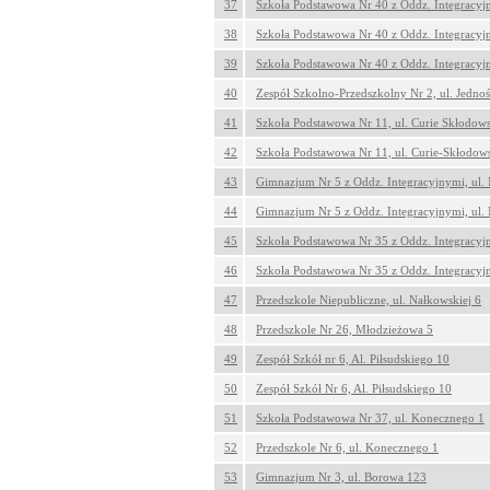
37
Szkoła Podstawowa Nr 40 z Oddz. Integracyj
38
Szkoła Podstawowa Nr 40 z Oddz. Integracyj
39
Szkoła Podstawowa Nr 40 z Oddz. Integracyj
40
Zespół Szkolno-Przedszkolny Nr 2, ul. Jednoś
41
Szkoła Podstawowa Nr 11, ul. Curie Skłodows
42
Szkoła Podstawowa Nr 11, ul. Curie-Skłodows
43
Gimnazjum Nr 5 z Oddz. Integracyjnymi, ul.
44
Gimnazjum Nr 5 z Oddz. Integracyjnymi, ul.
45
Szkoła Podstawowa Nr 35 z Oddz. Integracyjn
46
Szkoła Podstawowa Nr 35 z Oddz. Integracyjn
47
Przedszkole Niepubliczne, ul. Nałkowskiej 6
48
Przedszkole Nr 26, Młodzieżowa 5
49
Zespół Szkół nr 6, Al. Piłsudskiego 10
50
Zespół Szkół Nr 6, Al. Piłsudskiego 10
51
Szkoła Podstawowa Nr 37, ul. Konecznego 1
52
Przedszkole Nr 6, ul. Konecznego 1
53
Gimnazjum Nr 3, ul. Borowa 123