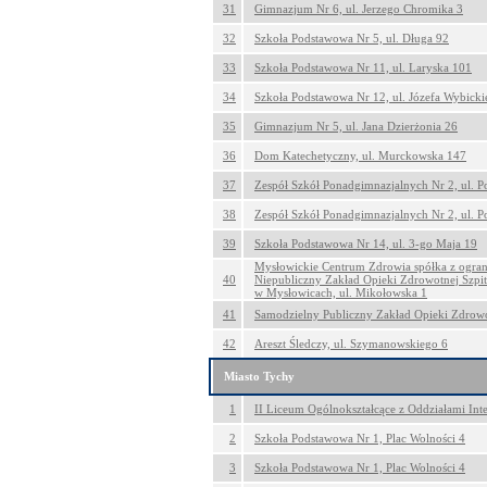
31
Gimnazjum Nr 6, ul. Jerzego Chromika 3
32
Szkoła Podstawowa Nr 5, ul. Długa 92
33
Szkoła Podstawowa Nr 11, ul. Laryska 101
34
Szkoła Podstawowa Nr 12, ul. Józefa Wybick
35
Gimnazjum Nr 5, ul. Jana Dzierżonia 26
36
Dom Katechetyczny, ul. Murckowska 147
37
Zespół Szkół Ponadgimnazjalnych Nr 2, ul. 
38
Zespół Szkół Ponadgimnazjalnych Nr 2, ul. 
39
Szkoła Podstawowa Nr 14, ul. 3-go Maja 19
Mysłowickie Centrum Zdrowia spółka z ogran
40
Niepubliczny Zakład Opieki Zdrowotnej Szpit
w Mysłowicach, ul. Mikołowska 1
41
Samodzielny Publiczny Zakład Opieki Zdrowot
42
Areszt Śledczy, ul. Szymanowskiego 6
Miasto Tychy
1
II Liceum Ogólnokształcące z Oddziałami Int
2
Szkoła Podstawowa Nr 1, Plac Wolności 4
3
Szkoła Podstawowa Nr 1, Plac Wolności 4