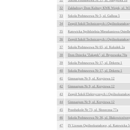
31
Szkoła Podstawowa Nr 11, ul. Nasypowa 16
32
Zakładowy Dom Kultury KWK Wujek, ul. W.
33
Szkoła Podstawowa Nr 5, ul. Gallusa 5
34
Zespół Szkół Technicznych i Ogólnokształcąc
35
Katowicka Spółdzielnia Mieszkaniowa Osiedle
36
Zespół Szkół Technicznych i Ogólnokształcąc
37
Szkoła Podstawowa Nr 65, ul. Kukułek 2a
38
Dom Dziecka "Zakątek", ul. Brynowska 70a
39
Szkoła Podstawowa Nr 17, ul. Dekerta 1
40
Szkoła Podstawowa Nr 17, ul. Dekerta 1
41
Gimnazjum Nr 9, ul. Krzyżowa 12
42
Gimnazjum Nr 9, ul. Krzyżowa 12
43
Zespół Szkół Elektrycznych i Ogólnokształcąc
44
Gimnazjum Nr 9, ul. Krzyżowa 12
45
Przedszkole Nr 73, ul. Słoneczna 77a
46
Szkoła Podstawowa Nr 36, ul. Iłłakowiczówn
47
IV Liceum Ogólnokształcące, ul. Katowicka 