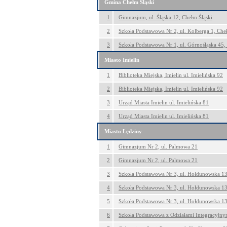
Gmina Chełm Śląski
1
Gimnazjum, ul. Śląska 12, Chełm Śląski
2
Szkoła Podstawowa Nr 2, ul. Kolberga 1, Che
3
Szkoła Podstawowa Nr 1, ul. Górnośląska 45,
Miasto Imielin
1
Biblioteka Miejska, Imielin ul. Imielińska 92
2
Biblioteka Miejska, Imielin ul. Imielińska 92
3
Urząd Miasta Imielin ul. Imielińska 81
4
Urząd Miasta Imielin ul. Imielińska 81
Miasto Lędziny
1
Gimnazjum Nr 2, ul. Palmowa 21
2
Gimnazjum Nr 2, ul. Palmowa 21
3
Szkoła Podstawowa Nr 3, ul. Hołdunowska 1
4
Szkoła Podstawowa Nr 3, ul. Hołdunowska 1
5
Szkoła Podstawowa Nr 3, ul. Hołdunowska 1
6
Szkoła Podstawowa z Odziałami Integracyjnym