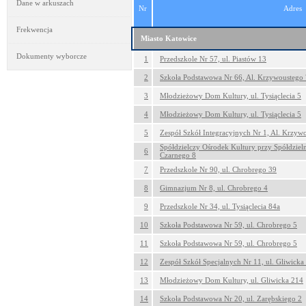
Dane w arkuszach
Nr
Adres
Frekwencja
Miasto Katowice
Dokumenty wyborcze
1
Przedszkole Nr 57, ul. Piastów 13
2
Szkoła Podstawowa Nr 66, Al. Krzywoustego 
3
Młodzieżowy Dom Kultury, ul. Tysiąclecia 5
4
Młodzieżowy Dom Kultury, ul. Tysiąclecia 5
5
Zespół Szkół Integracyjnych Nr 1, Al. Krzyw
Spółdzielczy Ośrodek Kultury przy Spółdzieln
6
Czarnego 8
7
Przedszkole Nr 90, ul. Chrobrego 39
8
Gimnazjum Nr 8, ul. Chrobrego 4
9
Przedszkole Nr 34, ul. Tysiąclecia 84a
10
Szkoła Podstawowa Nr 59, ul. Chrobrego 5
11
Szkoła Podstawowa Nr 59, ul. Chrobrego 5
12
Zespół Szkół Specjalnych Nr 11, ul. Gliwicka
13
Młodzieżowy Dom Kultury, ul. Gliwicka 214
14
Szkoła Podstawowa Nr 20, ul. Zarębskiego 2