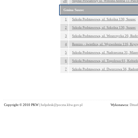
28
Szpital Powiatowy ul. Witolda Antesa 11 Psz
Gmina Suszec
1
Szkoła Podstawowa, ul. Szkolna 130, Suszec
2
Szkoła Podstawowa, ul. Szkolna 130, Suszec
3
Szkoła Podstawowa, ul. Woszczycka 20, Rudz
4
Remizo - świetlica, ul. Wyzwolenia 116, Kryr
5
Szkoła Podstawowa, ul. Nadrzeczna 31, Mize
6
Szkoła Podstawowa, ul. Topolowa 61, Kobieli
7
Szkoła Podstawowa, ul. Dworcowa 56, Rados
Copyright © 2010 PKW |
helpdesk@poczta.kbw.gov.pl
Wykonawca:
Dituel