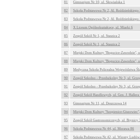
81
Gimnazjum Nr 10, ul. Słowiańska 1
82
Szkoła Podstawowa Nr 2, Al. Roździeńskiego
83
Szkoła Podstawowa Nr 2, Al. Roździeńskiego
84
X Liceum Ogólnokształcące, ul. Miarki 6
85
Zespół Szkół Nr 1, ul. Staszica 2
86
Zespół Szkół Nr 1, ul. Staszica 2
87
Miejski Dom Kultury "Bogucice-Zawodzie", u
88
Miejski Dom Kultury "Bogucice-Zawodzie", u
89
Medyczna Szkoła Policealna Województwa Śląs
90
Zespół Szkolno - Przedszkolny Nr 3, ul. Grze
91
Zespół Szkolno - Przedszkolny Nr 3, ul. Grze
92
Zespół Szkół Handlowych, ul. Gen. J. Hallera
93
Gimnazjum Nr 11, ul. Deszczowa 14
94
Miejski Dom Kultury "Szopienice-Giszowiec", 
95
Zespół Szkół Gastronomicznych, ul. Brynicy 
96
Szkoła Podstawowa Nr 44, ul. Morawa 86
97
Szkoła Podstawowa Nr 42, ul. Wiosny Ludów