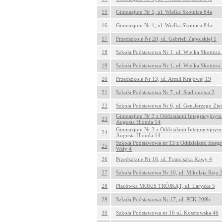
15
Gimnazjum Nr 1, ul. Wielka Skotnica 84a
16
Gimnazjum Nr 1, ul. Wielka Skotnica 84a
17
Przedszkole Nr 20, ul. Gabrieli Zapolskiej 1
18
Szkoła Podstawowa Nr 1, ul. Wielka Skotnica
19
Szkoła Podstawowa Nr 1, ul. Wielka Skotnica
20
Przedszkole Nr 13, ul. Armii Krajowej 19
21
Szkoła Podstawowa Nr 7, ul. Stadionowa 2
22
Szkoła Podstawowa Nr 6, ul. Gen.Jerzego Zię
Gimnazjum Nr 3 z Oddziałami Integracyjnymi
23
Augusta Hlonda 14
Gimnazjum Nr 3 z Oddziałami Integracyjnymi
24
Augusta Hlonda 14
Szkoła Podstawowa nr 13 z Oddziałami Integ
25
Wały 4
26
Przedszkole Nr 16, ul. Franciszka Kawy 4
27
Szkoła Podstawowa Nr 10, ul. Mikołaja Reja 
28
Placówka MOKiS TRÓJKĄT, ul. Laryska 5
29
Szkoła Podstawowa Nr 17, ul. PCK 209b
30
Szkoła Podstawowa nr 16 ul. Kosztowska 46