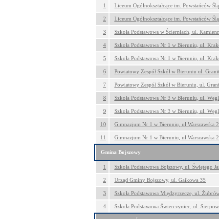
1
Liceum Ogólnokształcące im. Powstańców Śląs
2
Liceum Ogólnokształcące im. Powstańców Śląs
3
Szkoła Podstawowa w Ścierniach, ul. Kamien
4
Szkoła Podstawowa Nr 1 w Bieruniu, ul. Kra
5
Szkoła Podstawowa Nr 1 w Bieruniu, ul. Kra
6
Powiatowy Zespół Szkół w Bieruniu ul. Gran
7
Powiatowy Zespół Szkół w Bieruniu, ul. Gran
8
Szkoła Podstawowa Nr 3 w Bieruniu, ul. Węg
9
Szkoła Podstawowa Nr 3 w Bieruniu, ul. Węg
10
Gimnazjum Nr 1 w Bieruniu, ul Warszawska 
11
Gimnazjum Nr 1 w Bieruniu, ul Warszawska 
Gmina Bojszowy
1
Szkoła Podstawowa Bojszowy, ul. Świętego J
2
Urząd Gminy Bojszowy, ul. Gaikowa 35
3
Szkoła Podstawowa Międzyrzecze, ul. Żubró
4
Szkoła Podstawowa Świerczyniec, ul. Sierpo