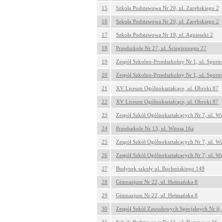
15
Szkoła Podstawowa Nr 20, ul. Zarębskiego 2
16
Szkoła Podstawowa Nr 20, ul. Zarębskiego 2
17
Szkoła Podstawowa Nr 19, ul. Agnieszki 2
18
Przedszkole Nr 27, ul. Ściegiennego 27
19
Zespół Szkolno-Przedszkolny Nr 1, ul. Sport
20
Zespół Szkolno-Przedszkolny Nr 1, ul. Sport
21
XV Liceum Ogólnokształcące, ul. Obroki 87
22
XV Liceum Ogólnokształcące, ul. Obroki 87
23
Zespół Szkół Ogólnokształcących Nr 7, ul. Wi
24
Przedszkole Nr 13, ul. Witosa 16a
25
Zespół Szkół Ogólnokształcących Nr 7, ul. Wi
26
Zespół Szkół Ogólnokształcących Nr 7, ul. Wi
27
Budynek szkoły ul. Bocheńskiego 149
28
Gimnazjum Nr 22, ul. Hetmańska 8
29
Gimnazjum Nr 22, ul. Hetmańska 8
30
Zespół Szkół Zawodowych Specjalnych Nr 6, 