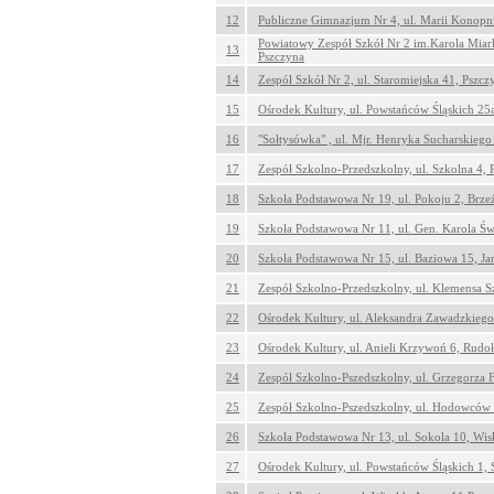
12
Publiczne Gimnazjum Nr 4, ul. Marii Konopni
Powiatowy Zespół Szkół Nr 2 im.Karola Miar
13
Pszczyna
14
Zespół Szkół Nr 2, ul. Staromiejska 41, Pszcz
15
Ośrodek Kultury, ul. Powstańców Śląskich 25
16
"Sołtysówka" , ul. Mjr. Henryka Sucharskiego 
17
Zespół Szkolno-Przedszkolny, ul. Szkolna 4, 
18
Szkoła Podstawowa Nr 19, ul. Pokoju 2, Brze
19
Szkoła Podstawowa Nr 11, ul. Gen. Karola Św
20
Szkoła Podstawowa Nr 15, ul. Baziowa 15, J
21
Zespół Szkolno-Przedszkolny, ul. Klemensa S
22
Ośrodek Kultury, ul. Aleksandra Zawadzkiego
23
Ośrodek Kultury, ul. Anieli Krzywoń 6, Rudo
24
Zespół Szkolno-Pszedszkolny, ul. Grzegorza F
25
Zespół Szkolno-Pszedszkolny, ul. Hodowców 
26
Szkoła Podstawowa Nr 13, ul. Sokola 10, Wis
27
Ośrodek Kultury, ul. Powstańców Śląskich 1,