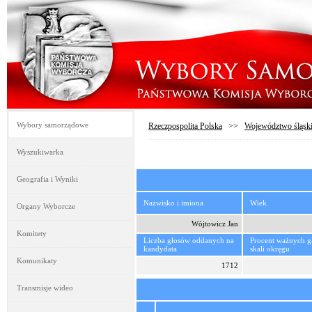
Wybory samorządowe
Rzeczpospolita Polska
>>
Województwo śląsk
Wyszukiwarka
Geografia i Wyniki
Nazwisko i imiona
Wiek
Organy Wyborcze
Wójtowicz Jan
Komitety
Liczba głosów oddanych na
Procent ważnych 
kandydata
skali okręgu
Komunikaty
1712
Transmisje wideo