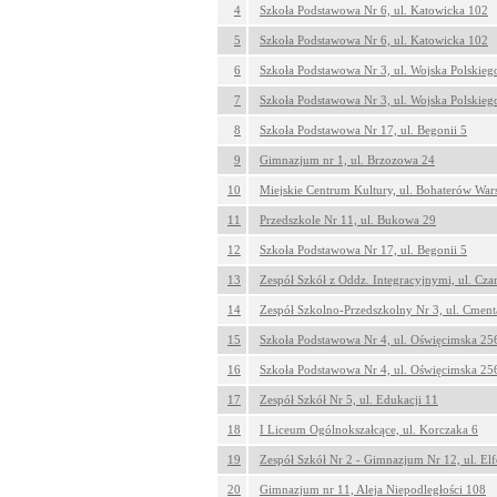
4
Szkoła Podstawowa Nr 6, ul. Katowicka 102
5
Szkoła Podstawowa Nr 6, ul. Katowicka 102
6
Szkoła Podstawowa Nr 3, ul. Wojska Polskieg
7
Szkoła Podstawowa Nr 3, ul. Wojska Polskieg
8
Szkoła Podstawowa Nr 17, ul. Begonii 5
9
Gimnazjum nr 1, ul. Brzozowa 24
10
Miejskie Centrum Kultury, ul. Bohaterów Wa
11
Przedszkole Nr 11, ul. Bukowa 29
12
Szkoła Podstawowa Nr 17, ul. Begonii 5
13
Zespół Szkół z Oddz. Integracyjnymi, ul. Cza
14
Zespół Szkolno-Przedszkolny Nr 3, ul. Cment
15
Szkoła Podstawowa Nr 4, ul. Oświęcimska 25
16
Szkoła Podstawowa Nr 4, ul. Oświęcimska 25
17
Zespół Szkół Nr 5, ul. Edukacji 11
18
I Liceum Ogólnokszałcące, ul. Korczaka 6
19
Zespół Szkół Nr 2 - Gimnazjum Nr 12, ul. El
20
Gimnazjum nr 11, Aleja Niepodległości 108