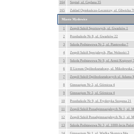
164
Szpital, ul. Ceglana 35
165
Zakład Opiekuńczo-Leczniczy, ul. Gliwicka 7
Miasto Mysłowice
1
Zespół Szkół Sportowych, ul. Gwarków 1
2
Przedszkole Nr 8, ul. Gwarków 22
3
Szkoła Podstawowa Nr 2, ul. Piastowska 7
4
Zespół Szkół Specjalnych, Plac Wolności 3
5
Szkoła Podstawowa Nr 9, ul. Armii Krajowej 
6
II Liceum Ogólnokształcące, ul. Mikołowska 
7
Zespół Szkół Ogólnokształcących ul. Adama 
8
Gimnazjum Nr 2, ul. Górnicza 4
9
Gimnazjum Nr 2, ul. Górnicza 4
10
Przedszkole Nr 9, ul. Fryderyka Szopena 21
11
Zespół Szkół Ponadgimnazjalnych Nr 1, ul. 
12
Zespół Szkół Ponadgimnazjalnych Nr 1, ul. 
13
Szkoła Podstawowa Nr 3, ul. 1000-lecia Państ
14
Gimnazjum Nr 1, ul. Wielka Skotnica 84a