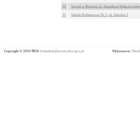
30
Szpital w Będzinie ul. Stanisława Małachowski
31
Szkoła Podstawowa Nr 1, ul. Szkolna 3
Copyright © 2010 PKW |
helpdesk@poczta.kbw.gov.pl
Wykonawca:
Dituel