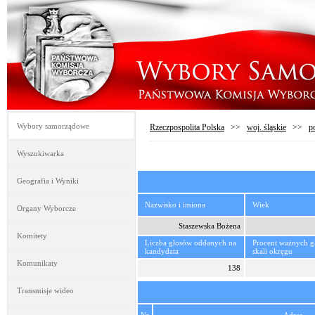
Wybory samorządowe
Rzeczpospolita Polska
>>
woj. śląskie
>>
p
Wyszukiwarka
Geografia i Wyniki
Nazwisko i imiona
Wiek
Organy Wyborcze
Staszewska Bożena
Komitety
Liczba głosów oddanych na
Procent ważnych 
kandydata
skali okręgu
Komunikaty
138
Transmisje wideo