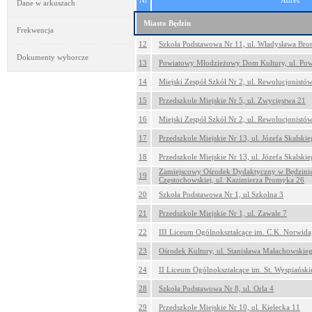
Nr
Adres
Dane w arkuszach
Miasto Będzin
Frekwencja
12
Szkoła Podstawowa Nr 11, ul. Władysława Bro
Dokumenty wyborcze
13
Powiatowy Młodzieżowy Dom Kultury, ul. Pow
14
Miejski Zespół Szkół Nr 2, ul. Rewolucjonistó
15
Przedszkole Miejskie Nr 5, ul. Zwycięstwa 21
16
Miejski Zespół Szkół Nr 2, ul. Rewolucjonistó
17
Przedszkole Miejskie Nr 13, ul. Józefa Skalski
18
Przedszkole Miejskie Nr 13, ul. Józefa Skalski
Zamiejscowy Ośrodek Dydaktyczny w Będzinie 
19
Częstochowskiej, ul. Kazimierza Promyka 26
20
Szkoła Podstawowa Nr 1, ul Szkolna 3
21
Przedszkole Miejskie Nr 1, ul. Zawale 7
22
III Liceum Ogólnokształcące im. C.K. Norwida,
23
Ośrodek Kultury, ul. Stanisława Małachowskie
24
II Liceum Ogólnokształcące im. St. Wyspiańskie
28
Szkoła Podstawowa Nr 8, ul. Orla 4
29
Przedszkole Miejskie Nr 10, ul. Kielecka 11