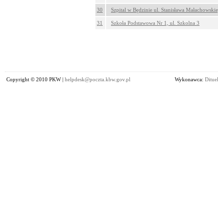
30
Szpital w Będzinie ul. Stanisława Małachowski
31
Szkoła Podstawowa Nr 1, ul. Szkolna 3
Copyright © 2010 PKW |
helpdesk@poczta.kbw.gov.pl
Wykonawca:
Dituel