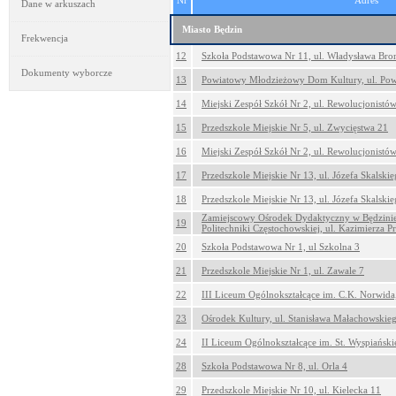
Nr
Adres
Dane w arkuszach
Miasto Będzin
Frekwencja
12
Szkoła Podstawowa Nr 11, ul. Władysława Bro
Dokumenty wyborcze
13
Powiatowy Młodzieżowy Dom Kultury, ul. Pow
14
Miejski Zespół Szkół Nr 2, ul. Rewolucjonistó
15
Przedszkole Miejskie Nr 5, ul. Zwycięstwa 21
16
Miejski Zespół Szkół Nr 2, ul. Rewolucjonistó
17
Przedszkole Miejskie Nr 13, ul. Józefa Skalski
18
Przedszkole Miejskie Nr 13, ul. Józefa Skalski
Zamiejscowy Ośrodek Dydaktyczny w Będzinie
19
Politechniki Częstochowskiej, ul. Kazimierza 
20
Szkoła Podstawowa Nr 1, ul Szkolna 3
21
Przedszkole Miejskie Nr 1, ul. Zawale 7
22
III Liceum Ogólnokształcące im. C.K. Norwida,
23
Ośrodek Kultury, ul. Stanisława Małachowskie
24
II Liceum Ogólnokształcące im. St. Wyspiańskie
28
Szkoła Podstawowa Nr 8, ul. Orla 4
29
Przedszkole Miejskie Nr 10, ul. Kielecka 11