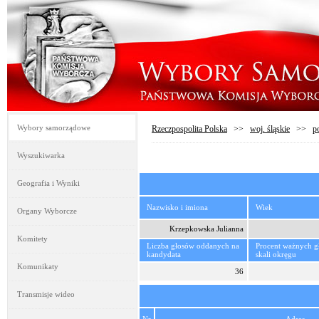
Wybory samorządowe
Rzeczpospolita Polska
>>
woj. śląskie
>>
p
Wyszukiwarka
Geografia i Wyniki
Nazwisko i imiona
Wiek
Organy Wyborcze
Krzepkowska Julianna
Komitety
Liczba głosów oddanych na
Procent ważnych 
kandydata
skali okręgu
Komunikaty
36
Transmisje wideo